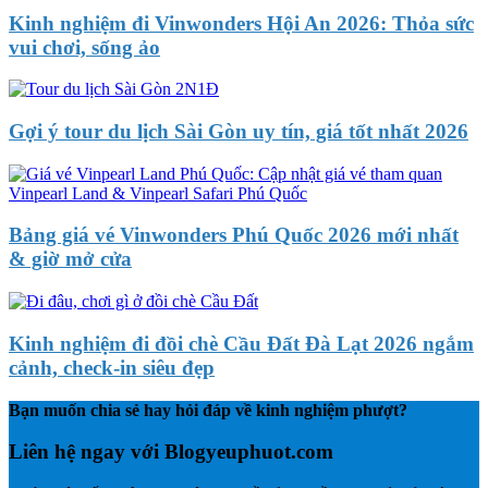
Kinh nghiệm đi Vinwonders Hội An 2026: Thỏa sức
vui chơi, sống ảo
Gợi ý tour du lịch Sài Gòn uy tín, giá tốt nhất 2026
Bảng giá vé Vinwonders Phú Quốc 2026 mới nhất
& giờ mở cửa
Kinh nghiệm đi đồi chè Cầu Đất Đà Lạt 2026 ngắm
cảnh, check-in siêu đẹp
Bạn muốn chia sẻ hay hỏi đáp về kinh nghiệm phượt?
Liên hệ ngay với Blogyeuphuot.com