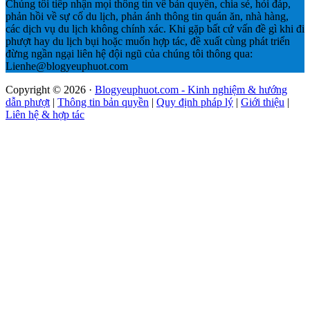
Chúng tôi tiếp nhận mọi thông tin về bản quyền, chia sẻ, hỏi đáp,
phản hồi về sự cố du lịch, phản ánh thông tin quán ăn, nhà hàng,
các dịch vụ du lịch không chính xác. Khi gặp bất cứ vấn đề gì khi đi
phượt hay du lịch bụi hoặc muốn hợp tác, đề xuất cùng phát triển
đừng ngần ngại liên hệ đội ngũ của chúng tôi thông qua:
Lienhe@blogyeuphuot.com
Copyright © 2026 ·
Blogyeuphuot.com - Kinh nghiệm & hướng
dẫn phượt
|
Thông tin bản quyền
|
Quy định pháp lý
|
Giới thiệu
|
Liên hệ & hợp tác