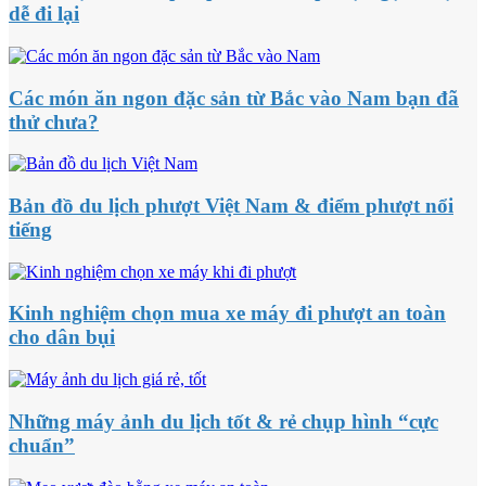
dễ đi lại
Các món ăn ngon đặc sản từ Bắc vào Nam bạn đã
thử chưa?
Bản đồ du lịch phượt Việt Nam & điểm phượt nổi
tiếng
Kinh nghiệm chọn mua xe máy đi phượt an toàn
cho dân bụi
Những máy ảnh du lịch tốt & rẻ chụp hình “cực
chuẩn”