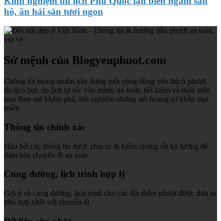
Kinh nghiệm du lịch Phú Quốc lặn biển ngắm san
hô, ăn hải sản tươi ngon
Sứ mệnh của Blogyeuphuot.com
Chúng tôi mong muốn xây dựng một cộng đồng yêu thích phượt,
du lịch bụi, du lịch tự túc văn minh, an toàn, tiết kiệm và thỏa mãn
mọi đam mê khám phá, trải nghiệm những nét hoang sơ khắp mọi
miền
Thông tin chính xác
Hầu hết các thông tin được chia sẻ & kiểm chứng rất kỹ lưỡng để
đảm bảo chuyến đi an toàn
Cung đường, lịch trình hợp lý
Gợi ý về cung đường, lịch trình cho các địa điểm phượt được đưa ra
phù hợp nhất với chuyến đi