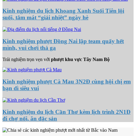
Kinh nghiệm du lịch Khoang Xanh Suối Tiên lội
suối, tắm mát “giải nhiệt” ngày hè
Kinh nghiệm phượt Đồng Nai lập team quẩy hết
mình, vui chơi thả ga
Trải nghiệm trọn vẹn với
phượt khu vực Tây Nam Bộ
Kinh nghiệm phượt Cà Mau 3N2Đ cùng hội chị em
bạn dì siêu vui
Kinh nghiệm du lịch Cần Thơ kèm lịch trình 2N1Đ
đi chợ nổi, ăn đặc sản