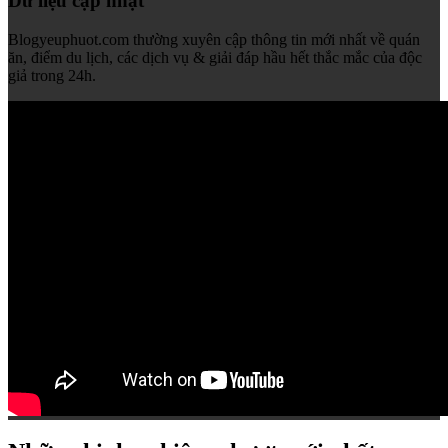
Dữ liệu cập nhật
Blogyeuphuot.com thường xuyên cập thông tin mới nhất về quán
ăn, điểm du lịch, các dịch vụ & giải đáp hầu hết thắc mắc của độc
giả trong 24h.