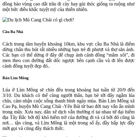
đồng bào vùng cao dắt trâu đi cày hay gùi thóc giống ra ruộng như
một bức điêu khắc tuyệt mỹ của thiên nhiên.
Cầu Ba Nhà
Cách trung tâm huyện khoảng 10km, khu vực cầu Ba Nhà là điểm
dừng chân thu hút rất nhiều những bạn trẻ đi phượt và thợ săn ảnh.
Các bạn có thể dừng ở đây để chụp ảnh cánh đồng “mâm xôi”, đi
men theo con đường đất dốc ngược bên cạnh cầu và đi lên được
cánh đồng tuyệt đẹp đó..
Bản Lìm Mông
Lúa ở Lìm Mông sẽ chín đều trong khoảng hai tuần từ 20/9 đến
3/10. Du khách có thể cùng người thân, bạn bè tới đây ngắm lúa
chín, cảm nhận cuộc sống thanh bình ngày mùa. Bản Lìm Mông xã
Cao Pạ, huyện Mù Cang Chải -Yên Bái từ bao đời nay vẫn ẩn mình
trong mây. Xưa nay, dân xê dịch vẫn thường rỉ tai nhau tứ đại hiểm
địa Tây Bắc bởi độ khó hiểm trở của đường đi và cả bởi đó cũng là
nơi… tận cùng, và Lìm Mông là một trong số ấy, đầy hấp lực đầy
mời gọi và cũng đầy thách thức.