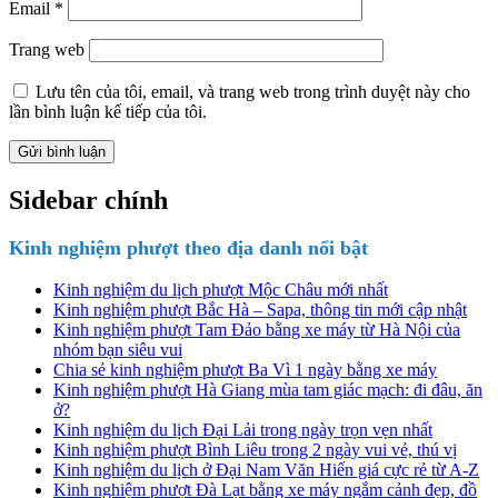
Email
*
Trang web
Lưu tên của tôi, email, và trang web trong trình duyệt này cho
lần bình luận kế tiếp của tôi.
Sidebar chính
Kinh nghiệm phượt theo địa danh nổi bật
Kinh nghiệm du lịch phượt Mộc Châu mới nhất
Kinh nghiệm phượt Bắc Hà – Sapa, thông tin mới cập nhật
Kinh nghiệm phượt Tam Đảo bằng xe máy từ Hà Nội của
nhóm bạn siêu vui
Chia sẻ kinh nghiệm phượt Ba Vì 1 ngày bằng xe máy
Kinh nghiệm phượt Hà Giang mùa tam giác mạch: đi đâu, ăn
ở?
Kinh nghiệm du lịch Đại Lải trong ngày trọn vẹn nhất
Kinh nghiệm phượt Bình Liêu trong 2 ngày vui vẻ, thú vị
Kinh nghiệm du lịch ở Đại Nam Văn Hiến giá cực rẻ từ A-Z
Kinh nghiệm phượt Đà Lạt bằng xe máy ngắm cảnh đẹp, đồ