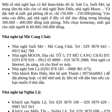
Một số nhà nghỉ bạn có thể tham khảo đó là: Sơn Ca, Suối Mơ, tại
trung tâm thị trấn còn có nhà nghỉ Bưu Điện, nhà nghỉ Moon… Và
đặc biệt là mức giá phòng rất rẻ, chỉ 150.000 – 250.000/phòng. Vào
mùa cao điểm, giá nhà nghỉ ở đây có thể dao động trong khoảng
300.000 – 400.000 đồng một phòng. Nếu chọn homestay, mức giá
cho một người là 60.000-100.000 đồng.
Nhà nghỉ tại Mù Cang Chải:
Nhà nghỉ Suối Mơ – Mù Cang Chải. Tel : 029 3878 643 –
0915 842 789
Nhà nghỉ MOON, Địa chỉ: TỔ 5, TT MÙ CANG CHẢI ĐT:
0293 878 929 – 0912 05 8899 – 016 5678 2888. Nhà nghỉ có
Internet, ăn sáng, và cho thuê xe máy.
Nhà nghỉ Sơn Ca (0293 878 185 – 0988 981 675)
Nhà khách Bưu Điện, liên hệ anh Thành ( 0975644965 ) để
đặt phòng hoặc có thể nhờ anh ấy liên hệ với dân bản nếu các
bạn muốn ở nhà dân.
Nhà nghỉ tại Nghĩa Lộ:
Khách sạn Nghĩa Lộ, Tel: 029 3870 106 – 029 3870 428 –
0985 563 563
Khách sạn Miền Tây – Nghĩa Lộ, Tel: 029 3870 698 – 029