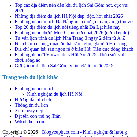
Top các địa điểm nên đến khi du lịch Sài Gòn: hot, cực vui
2026
Những địa điểm du lịch Hà Nội đẹp, độc, hot nhất 2026
Kinh nghiệm du lịch Đà Nẵng mùa mưa, đi đâu, ăn gì thú vị?
Top 20 địa điểm du lịch nổi tiếng nhất Đà Lạt hiện nay
Kinh nghiệm phượt Mộc Châu mới nhất 2026 (cực đầy đủ)
Tư vấn lịch trình du lịch Nha Trang 3 ngày 2 đêm từ A-Z
Địa chỉ nhà hàng, quán ăn hải sản ngon, giá rẻ ở Hạ Long
Địa chỉ quán hải sản ngon rẻ ở biển Hải Tiến cực đông khách
Kinh nghiệm đi Vinwonders Hội An 2026: Thỏa sức vui
chơi, sống ảo
Gợi ý tour du lịch Sài Gòn uy tín, giá tốt nhất 2026
Trang web du lịch khác
Kinh nghiệm du lịch
Kinh nghiệm du lịch Hà Nội
Hướng dẫn du lịch
Thông tin du lịch
Xem ngày đẹp
Đặt tên con trai họ Trần
Wikidulich.com
Copyright © 2026 ·
Blogyeuphuot.com - Kinh nghiệm & hướng