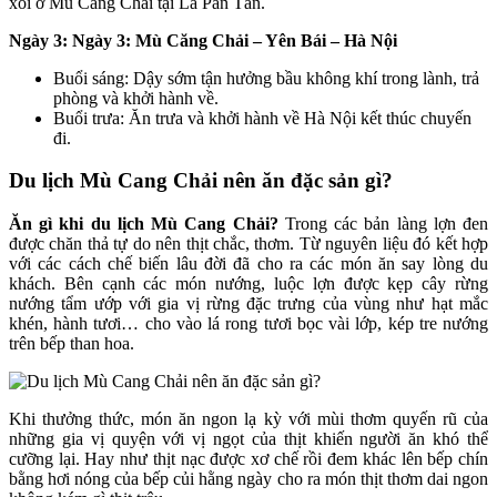
xôi ở Mù Cang Chải tại La Pán Tẩn.
Ngày 3: Ngày 3: Mù Căng Chải – Yên Bái – Hà Nội
Buổi sáng: Dậy sớm tận hưởng bầu không khí trong lành, trả
phòng và khởi hành về.
Buổi trưa: Ăn trưa và khởi hành về Hà Nội kết thúc chuyến
đi.
Du lịch Mù Cang Chải nên ăn đặc sản gì?
Ăn gì khi du lịch Mù Cang Chải?
Trong các bản làng lợn đen
được chăn thả tự do nên thịt chắc, thơm. Từ nguyên liệu đó kết hợp
với các cách chế biến lâu đời đã cho ra các món ăn say lòng du
khách. Bên cạnh các món nướng, luộc lợn được kẹp cây rừng
nướng tẩm ướp với gia vị rừng đặc trưng của vùng như hạt mắc
khén, hành tươi… cho vào lá rong tươi bọc vài lớp, kép tre nướng
trên bếp than hoa.
Khi thưởng thức, món ăn ngon lạ kỳ với mùi thơm quyến rũ của
những gia vị quyện với vị ngọt của thịt khiến người ăn khó thể
cưỡng lại. Hay như thịt nạc được xơ chế rồi đem khác lên bếp chín
bằng hơi nóng của bếp củi hằng ngày cho ra món thịt thơm dai ngon