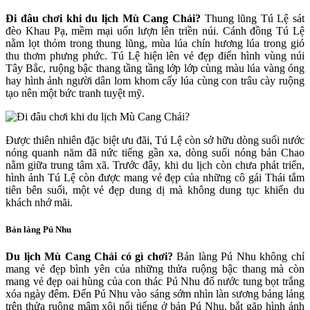
Đi đâu chơi khi du lịch Mù Cang Chải?
Thung lũng Tú Lệ sát
đèo Khau Pạ, mềm mại uốn lượn lên triền núi. Cánh đồng Tú Lệ
nằm lọt thỏm trong thung lũng, mùa lúa chín hương lúa trong gió
thu thơm phưng phức. Tú Lệ hiện lên vẻ đẹp điển hình vùng núi
Tây Bắc, ruộng bậc thang tầng tầng lớp lớp cùng màu lúa vàng óng
hay hình ảnh người dân lom khom cấy lúa cùng con trâu cày ruộng
tạo nên một bức tranh tuyệt mỹ.
Được thiên nhiên đặc biệt ưu đãi, Tú Lệ còn sở hữu dòng suối nước
nóng quanh năm đã nức tiếng gần xa, dòng suối nóng bản Chao
nằm giữa trung tâm xã. Trước đây, khi du lịch còn chưa phát triển,
hình ảnh Tú Lệ còn được mang vẻ đẹp của những cô gái Thái tắm
tiên bên suối, một vẻ đẹp dung dị mà không dung tục khiến du
khách nhớ mãi.
Bản làng Pú Nhu
Du lịch Mù Cang Chải có gì chơi?
Bản làng Pú Nhu không chỉ
mang vẻ đẹp bình yên của những thửa ruộng bậc thang mà còn
mang vẻ đẹp oai hùng của con thác Pú Nhu đổ nước tung bọt trắng
xóa ngày đêm. Đến Pú Nhu vào sáng sớm nhìn làn sương bảng lảng
trên thửa ruộng mâm xôi nổi tiếng ở bản Pú Nhu, bắt gặp hình ảnh