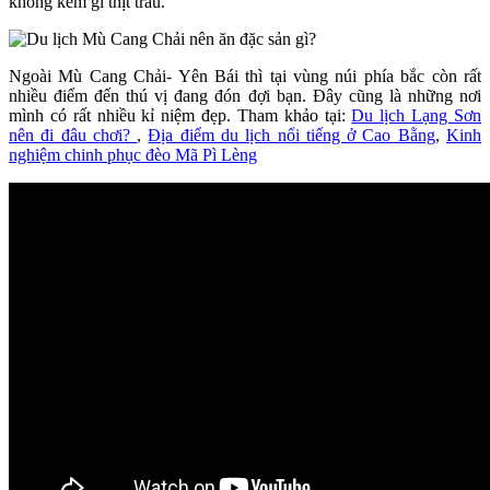
không kém gì thịt trâu.
Ngoài Mù Cang Chải- Yên Bái thì tại vùng núi phía bắc còn rất
nhiều điểm đến thú vị đang đón đợi bạn. Đây cũng là những nơi
mình có rất nhiều kỉ niệm đẹp. Tham khảo tại:
Du lịch Lạng Sơn
nên đi đâu chơi?
,
Địa điểm du lịch nổi tiếng ở Cao Bằng
,
Kinh
nghiệm chinh phục đèo Mã Pì Lèng