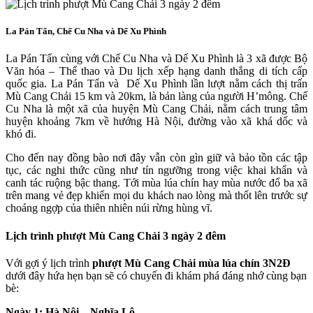
La Pán Tẩn, Chế Cu Nha và Dế Xu Phình
La Pán Tẩn cùng với Chế Cu Nha và Dế Xu Phình là 3 xã được Bộ
Văn hóa – Thể thao và Du lịch xếp hạng danh thắng di tích cấp
quốc gia. La Pán Tẩn và Dế Xu Phình lần lượt nằm cách thị trấn
Mù Cang Chải 15 km và 20km, là bản làng của người H’mông. Chế
Cu Nha là một xã của huyện Mù Cang Chải, nằm cách trung tâm
huyện khoảng 7km về hướng Hà Nội, đường vào xã khá dốc và
khó đi.
Cho đến nay đồng bào nơi đây vẫn còn gìn giữ và bảo tồn các tập
tục, các nghi thức cũng như tín ngưỡng trong việc khai khẩn và
canh tác ruộng bậc thang. Tới mùa lúa chín hay mùa nước đổ ba xã
trên mang vẻ đẹp khiến mọi du khách nao lòng mà thốt lên trước sự
choáng ngợp của thiên nhiên núi rừng hùng vĩ.
Lịch trình phượt Mù Cang Chải 3 ngày 2 đêm
Với gợi ý lịch trình
phượt Mù Cang Chải mùa lúa chín 3N2Đ
dưới đây hứa hẹn bạn sẽ có chuyến đi khám phá đáng nhớ cùng bạn
bè:
Ngày 1: Hà Nội – Nghĩa Lộ