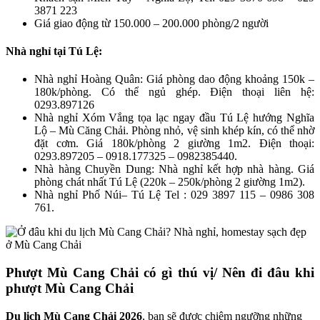
3871 223
Giá giao động từ 150.000 – 200.000 phòng/2 người
Nhà nghỉ tại Tú Lệ:
Nhà nghỉ Hoàng Quân: Giá phòng dao động khoảng 150k –
180k/phòng. Có thể ngủ ghép. Điện thoại liên hệ:
0293.897126
Nhà nghỉ Xóm Vắng tọa lạc ngay đầu Tú Lệ hướng Nghĩa
Lộ – Mù Căng Chải. Phòng nhỏ, vệ sinh khép kín, có thể nhờ
đặt cơm. Giá 180k/phòng 2 giường 1m2. Điện thoại:
0293.897205 – 0918.177325 – 0982385440.
Nhà hàng Chuyền Dung: Nhà nghỉ kết hợp nhà hàng. Giá
phòng chát nhất Tú Lệ (220k – 250k/phòng 2 giường 1m2).
Nhà nghỉ Phố Núi– Tú Lệ Tel : 029 3897 115 – 0986 308
761.
Phượt Mù Cang Chải có gì thú vị/ Nên đi đâu khi
phượt Mù Cang Chải
Du lịch Mù Cang Chải 2026
, bạn sẽ được chiêm ngưỡng những