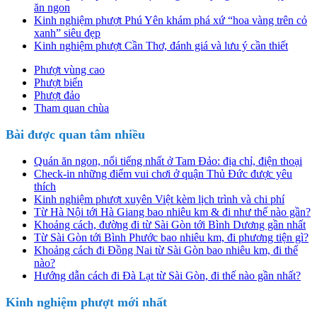
ăn ngon
Kinh nghiệm phượt Phú Yên khám phá xứ “hoa vàng trên cỏ
xanh” siêu đẹp
Kinh nghiệm phượt Cần Thơ, đánh giá và lưu ý cần thiết
Phượt vùng cao
Phượt biển
Phượt đảo
Tham quan chùa
Bài được quan tâm nhiều
Quán ăn ngon, nổi tiếng nhất ở Tam Đảo: địa chỉ, điện thoại
Check-in những điểm vui chơi ở quận Thủ Đức được yêu
thích
Kinh nghiệm phượt xuyên Việt kèm lịch trình và chi phí
Từ Hà Nội tới Hà Giang bao nhiêu km & đi như thế nào gần?
Khoảng cách, đường đi từ Sài Gòn tới Bình Dương gần nhất
Từ Sài Gòn tới Bình Phước bao nhiêu km, đi phương tiện gì?
Khoảng cách đi Đồng Nai từ Sài Gòn bao nhiêu km, đi thế
nào?
Hướng dẫn cách đi Đà Lạt từ Sài Gòn, đi thế nào gần nhất?
Kinh nghiệm phượt mới nhất