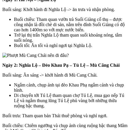
Buổi sáng: Khởi hành đi Nghĩa Lộ -> ăn trưa và nhận phòng.
Buổi chiều: Tham quan vườn trà Suối Giàng cổ thụ – được
công nhận là đồi chè di sản, nằm trên đỉnh Suối Giàng có độ
cao hơn 1400m so với mực nước biển.
Trở lại thị trấn Nghĩa Lộ tham quan suối khoáng nóng, tắm
suối nóng.
Buổi tối: Ăn tối và nghỉ ngơi tại Nghĩa Lộ.
Ngày 2: Nghĩa Lộ – Đèo Khau Pạ – Tú Lệ – Mù Căng Chải
Buổi sáng: Ăn sáng -> khởi hành đi Mù Cang Chải.
Ngắm cảnh, chụp ảnh tại đèo Khau Phạ ngắm cảnh và chụp
hình.
Di chuyển tới Tú Lệ tham quan chợ Tú Lệ, mua gạo nếp Tú
Lệ và ngắm thung lũng Tú Lệ phủ vàng bởi những thửa
ruộng bậc thang.
Buổi trưa: Tham quan bản Thái thuê phòng và nghỉ ngơi.
Buổi chiều: Chiêm ngưỡng và chụp ảnh cùng ruộng bậc thang Mâm