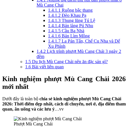
Mù Cang Chai
1.4.1.1
Ruộng bậc thang
1.4.1.2
Đèo Khau Pạ
1.4.1.3
Thung lũng Tú Lệ
1.4.1.4
Bản làng Pú Nhu
1.4.1.5
Cầu Ba Nhà
1.4.1.6
Bản Lìm Mông
1.4.1.7
La Pán Tẩn, Chế Cu Nha và Dế
Xu Phình
1.4.2
Lịch trình phượt Mù Cang Chải 3 ngày 2
đêm
1.5
Du lịch Mù Cang Chải nên ăn đặc sản gì?
1.6
Bài viết liên quan
Kinh nghiệm phượt Mù Cang Chải 2026
mới nhất
Dưới đây là toàn bộ
chia sẻ kinh nghiệm phượt Mù Cang Chải
2026: Thời điểm đẹp nhất, cách di chuyển, nơi ở, địa điểm tham
quan, ăn uống và các lưu ý
…vv
Phượt Mù Cang Chải