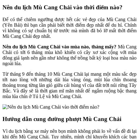
Nên du lịch Mù Cang Chải vào thời điểm nào?
Để có thể chiêm ngưỡng được hết các vẻ đẹp của Mù Cang Chải
(Yên Bái) thì bạn cần phải biết thời điểm đẹp nhất để du hí. Chính
vì không có sự chuẩn bị từ trước mà mình đã bỏ lỡ mất thời điểm
Mù Cang Chải đẹp nhất.
Nên du lịch Mù Cang Chải vào mùa nào, tháng mấy?
Mù Cang
Chải có tới 6 tháng mùa khô khiến cỏ cây xơ xác cộng với mùa
đông giá lạnh nên gần như không thể trồng bất kỳ loại hoa màu nào
ngoài lúa.
Từ tháng 9 đến tháng 10 Mù Cang Chải lại mang một màu sắc đẹp
tới nao lòng với những dải lúa vàng óng, mùi lúa chín thoang
thoảng trong từng làn gió giữa cái hùng vĩ của đất trời núi rừng Tây
Bắc. Và đây sẽ là thời gian mĩ mãn nhất để ngắm ruộng bậc thang
mùa lúa chín ở Tú Lệ và Mù Cang Chải.
Hướng dẫn cung đường phượt Mù Cang Chải
Vì du lịch bằng xe máy nên bọn mình không phải lo về vấn đề đi lại
khi đến Mù Cang Chải. Tuy nhiên, mình chỉ khuyến khích các bạn