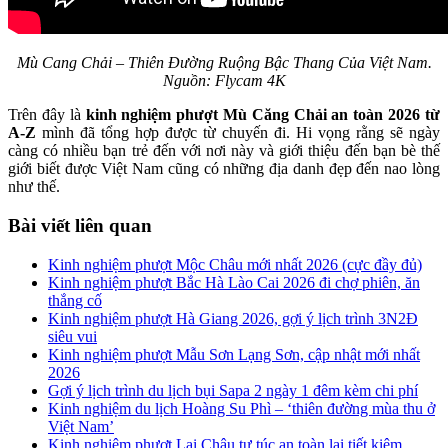
Mù Cang Chải – Thiên Đường Ruộng Bậc Thang Của Việt Nam.
Nguồn: Flycam 4K
Trên đây là
kinh nghiệm phượt Mù Căng Chải an toàn 2026 từ
A-Z
mình đã tổng hợp được từ chuyến đi. Hi vọng rằng sẽ ngày
càng có nhiều bạn trẻ đến với nơi này và giới thiệu đến bạn bè thế
giới biết được Việt Nam cũng có những địa danh đẹp đến nao lòng
như thế.
Bài viết liên quan
Kinh nghiệm phượt Mộc Châu mới nhất 2026 (cực đầy đủ)
Kinh nghiệm phượt Bắc Hà Lào Cai 2026 đi chợ phiên, ăn
thắng cố
Kinh nghiệm phượt Hà Giang 2026, gợi ý lịch trình 3N2Đ
siêu vui
Kinh nghiệm phượt Mẫu Sơn Lạng Sơn, cập nhật mới nhất
2026
Gợi ý lịch trình du lịch bụi Sapa 2 ngày 1 đêm kèm chi phí
Kinh nghiệm du lịch Hoàng Su Phì – ‘thiên đường mùa thu ở
Việt Nam’
Kinh nghiệm phượt Lai Châu tự túc an toàn lại tiết kiệm