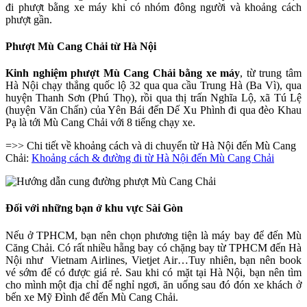
đi phượt bằng xe máy khi có nhóm đông người và khoảng cách
phượt gần.
Phượt Mù Cang Chải từ Hà Nội
Kinh nghiệm phượt Mù Cang Chải bằng xe máy
, từ trung tâm
Hà Nội chạy thẳng quốc lộ 32 qua qua cầu Trung Hà (Ba Vì), qua
huyện Thanh Sơn (Phú Thọ), rồi qua thị trấn Nghĩa Lộ, xã Tú Lệ
(huyện Văn Chấn) của Yên Bái đến Dế Xu Phình đi qua đèo Khau
Pạ là tới Mù Cang Chải với 8 tiếng chạy xe.
=>> Chi tiết về khoảng cách và di chuyển từ Hà Nội đến Mù Cang
Chải:
Khoảng cách & đường đi từ Hà Nội đến Mù Cang Chải
Đối với những bạn ở khu vực Sài Gòn
Nếu ở TPHCM, bạn nên chọn phương tiện là máy bay để đến Mù
Căng Chải. Có rất nhiều hẵng bay có chặng bay từ TPHCM đến Hà
Nội như Vietnam Airlines, Vietjet Air…Tuy nhiên, bạn nên book
vé sớm để có được giá rẻ. Sau khi có mặt tại Hà Nội, bạn nên tìm
cho mình một địa chỉ để nghỉ ngơi, ăn uống sau đó đón xe khách ở
bến xe Mỹ Đình để đến Mù Cang Chải.