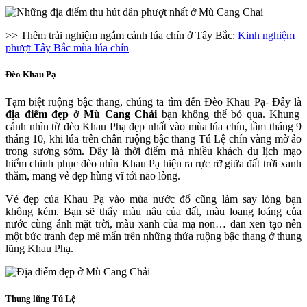
>> Thêm trải nghiệm ngắm cảnh lúa chín ở Tây Bắc:
Kinh nghiệm
phượt Tây Bắc mùa lúa chín
Đèo Khau Pạ
Tạm biệt ruộng bậc thang, chúng ta tìm đến Đèo Khau Pạ- Đây là
địa điểm đẹp ở Mù Cang Chải
bạn không thể bỏ qua. Khung
cảnh nhìn từ đèo Khau Phạ đẹp nhất vào mùa lúa chín, tầm tháng 9
tháng 10, khi lúa trên chân ruộng bậc thang Tú Lệ chín vàng mờ ảo
trong sương sớm. Đây là thời điểm mà nhiều khách du lịch mạo
hiểm chinh phục đèo nhìn Khau Pạ hiện ra rực rỡ giữa đất trời xanh
thẳm, mang vẻ đẹp hùng vĩ tới nao lòng.
Vẻ đẹp của Khau Pạ vào mùa nước đổ cũng làm say lòng bạn
không kém. Bạn sẽ thấy màu nâu của đất, màu loang loáng của
nước cùng ánh mặt trời, màu xanh của mạ non… đan xen tạo nên
một bức tranh đẹp mê mẩn trên những thửa ruộng bậc thang ở thung
lũng Khau Phạ.
Thung lũng Tú Lệ