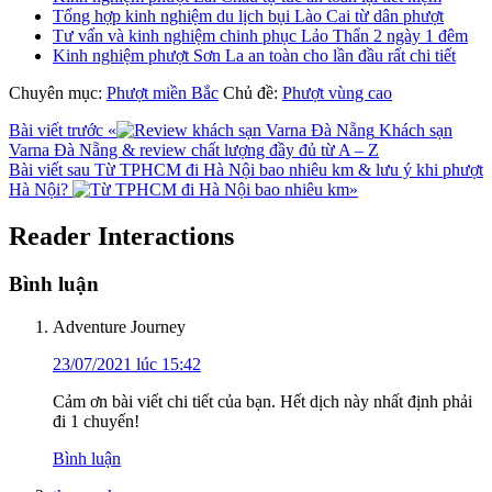
Tổng hợp kinh nghiệm du lịch bụi Lào Cai từ dân phượt
Tư vấn và kinh nghiệm chinh phục Lảo Thẩn 2 ngày 1 đêm
Kinh nghiệm phượt Sơn La an toàn cho lần đầu rất chi tiết
Chuyên mục:
Phượt miền Bắc
Chủ đề:
Phượt vùng cao
Bài viết trước
«
Khách sạn
Varna Đà Nẵng & review chất lượng đầy đủ từ A – Z
Bài viết sau
Từ TPHCM đi Hà Nội bao nhiêu km & lưu ý khi phượt
Hà Nội?
»
Reader Interactions
Bình luận
Adventure Journey
23/07/2021 lúc 15:42
Cảm ơn bài viết chi tiết của bạn. Hết dịch này nhất định phải
đi 1 chuyến!
Bình luận