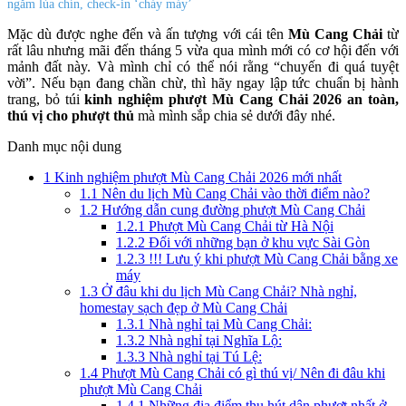
ngắm lúa chín, check-in ‘cháy máy’
Mặc dù được nghe đến và ấn tượng với cái tên
Mù Cang Chải
từ
rất lâu nhưng mãi đến tháng 5 vừa qua mình mới có cơ hội đến với
mảnh đất này. Và mình chỉ có thể nói rằng “chuyến đi quá tuyệt
vời”. Nếu bạn đang chần chừ, thì hãy ngay lập tức chuẩn bị hành
trang, bỏ túi
kinh nghiệm phượt Mù Cang Chải 2026 an toàn,
thú vị cho phượt thủ
mà mình sắp chia sẻ dưới đây nhé.
Danh mục nội dung
1
Kinh nghiệm phượt Mù Cang Chải 2026 mới nhất
1.1
Nên du lịch Mù Cang Chải vào thời điểm nào?
1.2
Hướng dẫn cung đường phượt Mù Cang Chải
1.2.1
Phượt Mù Cang Chải từ Hà Nội
1.2.2
Đối với những bạn ở khu vực Sài Gòn
1.2.3
!!! Lưu ý khi phượt Mù Cang Chải bằng xe
máy
1.3
Ở đâu khi du lịch Mù Cang Chải? Nhà nghỉ,
homestay sạch đẹp ở Mù Cang Chải
1.3.1
Nhà nghỉ tại Mù Cang Chải:
1.3.2
Nhà nghỉ tại Nghĩa Lộ:
1.3.3
Nhà nghỉ tại Tú Lệ:
1.4
Phượt Mù Cang Chải có gì thú vị/ Nên đi đâu khi
phượt Mù Cang Chải
1.4.1
Những địa điểm thu hút dân phượt nhất ở