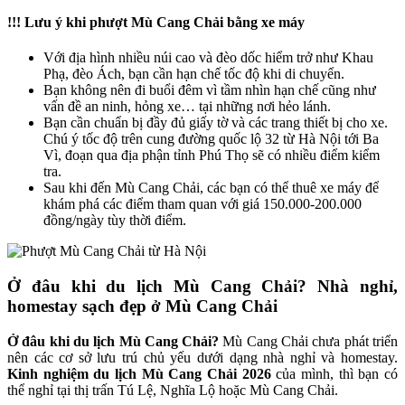
!!! Lưu ý khi phượt Mù Cang Chải bằng xe máy
Với địa hình nhiều núi cao và đèo dốc hiểm trở như Khau
Phạ, đèo Ách, bạn cần hạn chế tốc độ khi di chuyển.
Bạn không nên đi buổi đêm vì tầm nhìn hạn chế cũng như
vấn đề an ninh, hỏng xe… tại những nơi hẻo lánh.
Bạn cần chuẩn bị đầy đủ giấy tờ và các trang thiết bị cho xe.
Chú ý tốc độ trên cung đường quốc lộ 32 từ Hà Nội tới Ba
Vì, đoạn qua địa phận tỉnh Phú Thọ sẽ có nhiều điểm kiểm
tra.
Sau khi đến Mù Cang Chải, các bạn có thể thuê xe máy để
khám phá các điểm tham quan với giá 150.000-200.000
đồng/ngày tùy thời điểm.
Ở đâu khi du lịch Mù Cang Chải? Nhà nghỉ,
homestay sạch đẹp ở Mù Cang Chải
Ở đâu khi du lịch Mù Cang Chải?
Mù Cang Chải chưa phát triển
nên các cơ sở lưu trú chủ yếu dưới dạng nhà nghỉ và homestay.
Kinh nghiệm du lịch Mù Cang Chải 2026
của mình, thì bạn có
thể nghỉ tại thị trấn Tú Lệ, Nghĩa Lộ hoặc Mù Cang Chải.