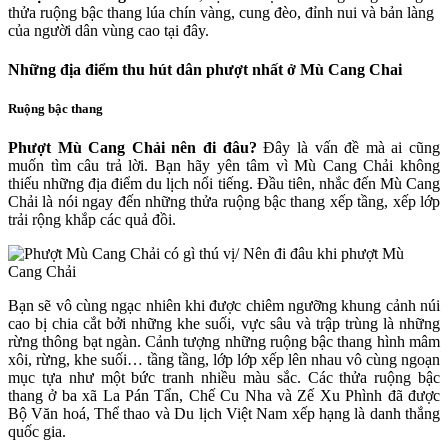
thửa ruộng bậc thang lúa chín vàng, cung đèo, đỉnh nui và bản làng
của người dân vùng cao tại đây.
Những địa điểm thu hút dân phượt nhất ở Mù Cang Chai
Ruộng bậc thang
Phượt Mù Cang Chải nên đi đâu?
Đây là vấn đề mà ai cũng
muốn tìm câu trả lời. Bạn hãy yên tâm vì Mù Cang Chải không
thiếu những địa điểm du lịch nổi tiếng. Đầu tiên, nhắc đến Mù Cang
Chải là nói ngay đến những thửa ruộng bậc thang xếp tầng, xếp lớp
trải rộng khắp các quả đồi.
Bạn sẽ vô cùng ngạc nhiên khi được chiêm ngưỡng khung cảnh núi
cao bị chia cắt bởi những khe suối, vực sâu và trập trùng là những
rừng thông bạt ngàn. Cảnh tượng những ruộng bậc thang hình mâm
xôi, rừng, khe suối… tầng tầng, lớp lớp xếp lên nhau vô cùng ngoạn
mục tựa như một bức tranh nhiều màu sắc. Các thửa ruộng bậc
thang ở ba xã La Pán Tẩn, Chế Cu Nha và Zế Xu Phình đã được
Bộ Văn hoá, Thể thao và Du lịch Việt Nam xếp hạng là danh thắng
quốc gia.