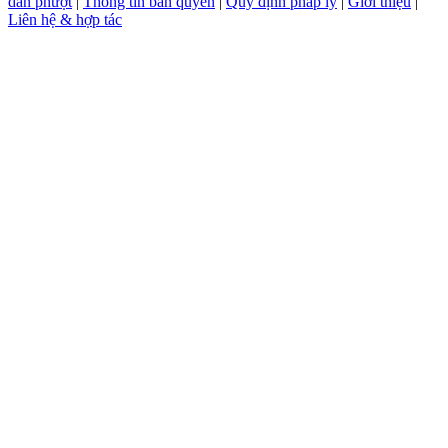
dẫn phượt
|
Thông tin bản quyền
|
Quy định pháp lý
|
Giới thiệu
|
Liên hệ & hợp tác