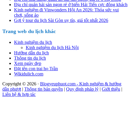
Địa chỉ quán hải sản ngon rẻ ở biển Hải Tiến cực đông khách
Kinh nghiệm đi Vinwonders Hội An 2026: Thỏa sức vui
chơi, sống ảo
Gợi ý tour du lịch Sài Gòn uy tín, giá tốt nhất 2026
Trang web du lịch khác
Kinh nghiệm du lịch
Kinh nghiệm du lịch Hà Nội
Hướng dẫn du lịch
Thông tin du lịch
Xem ngày đẹp
Đặt tên con trai họ Trần
Wikidulich.com
Copyright © 2026 ·
Blogyeuphuot.com - Kinh nghiệm & hướng
dẫn phượt
|
Thông tin bản quyền
|
Quy định pháp lý
|
Giới thiệu
|
Liên hệ & hợp tác