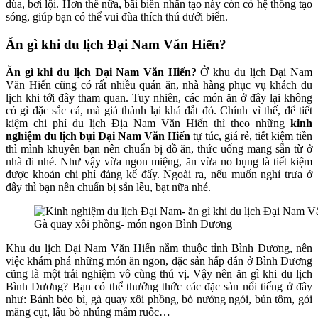
đùa, bơi lội. Hơn thế nữa, bãi biển nhân tạo này còn có hệ thống tạo
sóng, giúp bạn có thể vui đùa thích thú dưới biển.
Ăn gì khi du lịch Đại Nam Văn Hiến?
Ăn gì khi du lịch Đại Nam Văn Hiến?
Ở khu du lịch Đại Nam
Văn Hiến cũng có rất nhiều quán ăn, nhà hàng phục vụ khách du
lịch khi tới đây tham quan. Tuy nhiên, các món ăn ở đây lại không
có gì đặc sắc cả, mà giá thành lại khá đắt đỏ. Chính vì thế, để tiết
kiệm chi phí du lịch Địa Nam Văn Hiến thì theo những
kinh
nghiệm du lịch bụi Đại Nam Văn Hiến
tự túc, giá rẻ, tiết kiệm tiền
thì mình khuyên bạn nên chuẩn bị đồ ăn, thức uống mang sẵn từ ở
nhà đi nhé. Như vậy vừa ngon miệng, ăn vừa no bụng là tiết kiệm
được khoản chi phí đáng kể đấy. Ngoài ra, nếu muốn nghỉ trưa ở
đây thì bạn nên chuẩn bị sẵn lều, bạt nữa nhé.
Gà quay xôi phồng- món ngon Bình Dương
Khu du lịch Đại Nam Văn Hiến nằm thuộc tỉnh Bình Dương, nên
việc khám phá những món ăn ngon, đặc sản hấp dẫn ở Bình Dương
cũng là một trải nghiệm vô cùng thú vị. Vậy nên ăn gì khi du lịch
Bình Dương? Bạn có thể thưởng thức các đặc sản nổi tiếng ở đây
như: Bánh bèo bì, gà quay xôi phồng, bò nướng ngói, bún tôm, gỏi
măng cụt, lẩu bò nhúng mắm ruốc…