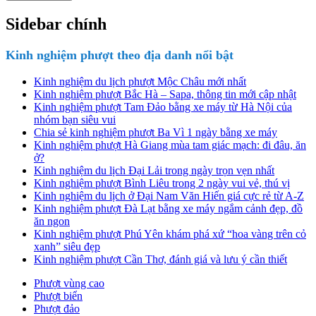
Sidebar chính
Kinh nghiệm phượt theo địa danh nổi bật
Kinh nghiệm du lịch phượt Mộc Châu mới nhất
Kinh nghiệm phượt Bắc Hà – Sapa, thông tin mới cập nhật
Kinh nghiệm phượt Tam Đảo bằng xe máy từ Hà Nội của
nhóm bạn siêu vui
Chia sẻ kinh nghiệm phượt Ba Vì 1 ngày bằng xe máy
Kinh nghiệm phượt Hà Giang mùa tam giác mạch: đi đâu, ăn
ở?
Kinh nghiệm du lịch Đại Lải trong ngày trọn vẹn nhất
Kinh nghiệm phượt Bình Liêu trong 2 ngày vui vẻ, thú vị
Kinh nghiệm du lịch ở Đại Nam Văn Hiến giá cực rẻ từ A-Z
Kinh nghiệm phượt Đà Lạt bằng xe máy ngắm cảnh đẹp, đồ
ăn ngon
Kinh nghiệm phượt Phú Yên khám phá xứ “hoa vàng trên cỏ
xanh” siêu đẹp
Kinh nghiệm phượt Cần Thơ, đánh giá và lưu ý cần thiết
Phượt vùng cao
Phượt biển
Phượt đảo