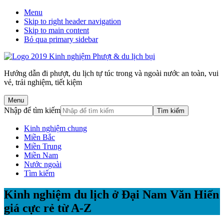
Menu
Skip to right header navigation
Skip to main content
Bỏ qua primary sidebar
Hướng dẫn đi phượt, du lịch tự túc trong và ngoài nước an toàn, vui
vẻ, trải nghiệm, tiết kiệm
Menu
Nhập để tìm kiếm
Kinh nghiệm chung
Miền Bắc
Miền Trung
Miền Nam
Nước ngoài
Tìm kiếm
Kinh nghiệm du lịch ở Đại Nam Văn Hiến
giá cực rẻ từ A-Z