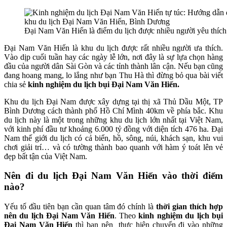
Đại Nam Văn Hiến là điểm du lịch được nhiều người yêu thích
Đại Nam Văn Hiến là khu du lịch được rất nhiều người ưa thích.
Vào dịp cuối tuần hay các ngày lễ lớn, nơi đây là sự lựa chọn hàng
đầu của người dân Sài Gòn và các tỉnh thành lân cận. Nếu bạn cũng
đang hoang mang, lo lắng như bạn Thu Hà thì đừng bỏ qua bài viết
chia sẻ
kinh nghiệm du lịch bụi Đại Nam Văn Hiến.
Khu du lịch Đại Nam được xây dựng tại thị xã Thủ Dầu Một, TP
Bình Dương cách thành phố Hồ Chí Mình 40km về phía bắc. Khu
du lịch này là một trong những khu du lịch lớn nhất tại Việt Nam,
với kinh phí đầu tư khoảng 6.000 tỷ đồng với diện tích 476 ha. Đại
Nam thế giới du lịch có cả biển, hồ, sông, núi, khách sạn, khu vui
chơi giải trí… và có tường thành bao quanh với hàm ý toát lên vẻ
đẹp bất tận của Việt Nam.
Nên đi du lịch Đại Nam Văn Hiến vào thời điểm
nào?
Yếu tố đầu tiên bạn cần quan tâm đó chính là
thời gian thích hợp
nên du lịch Đại Nam Văn Hiến
. Theo
kinh nghiệm du lịch bụi
Đại Nam Văn Hiến
thì bạn nên thực hiện chuyến đi vào những