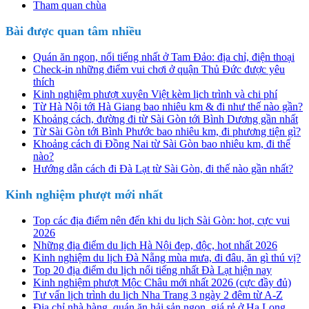
Tham quan chùa
Bài được quan tâm nhiều
Quán ăn ngon, nổi tiếng nhất ở Tam Đảo: địa chỉ, điện thoại
Check-in những điểm vui chơi ở quận Thủ Đức được yêu
thích
Kinh nghiệm phượt xuyên Việt kèm lịch trình và chi phí
Từ Hà Nội tới Hà Giang bao nhiêu km & đi như thế nào gần?
Khoảng cách, đường đi từ Sài Gòn tới Bình Dương gần nhất
Từ Sài Gòn tới Bình Phước bao nhiêu km, đi phương tiện gì?
Khoảng cách đi Đồng Nai từ Sài Gòn bao nhiêu km, đi thế
nào?
Hướng dẫn cách đi Đà Lạt từ Sài Gòn, đi thế nào gần nhất?
Kinh nghiệm phượt mới nhất
Top các địa điểm nên đến khi du lịch Sài Gòn: hot, cực vui
2026
Những địa điểm du lịch Hà Nội đẹp, độc, hot nhất 2026
Kinh nghiệm du lịch Đà Nẵng mùa mưa, đi đâu, ăn gì thú vị?
Top 20 địa điểm du lịch nổi tiếng nhất Đà Lạt hiện nay
Kinh nghiệm phượt Mộc Châu mới nhất 2026 (cực đầy đủ)
Tư vấn lịch trình du lịch Nha Trang 3 ngày 2 đêm từ A-Z
Địa chỉ nhà hàng, quán ăn hải sản ngon, giá rẻ ở Hạ Long