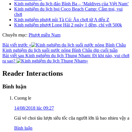
Kinh nghiệm du lịch đảo Bình Ba – ‘Maldives của Việt Nam’
Kinh nghiệm du lịch bụi Coco Beach Camp: Cắm trại, vui
chơi
Kinh nghiệm phượt núi Tà Cú: Ăn chơi từ A đến Z
Kinh nghiệm phượt Long Hải 2 ngày 1 đêm, chỉ với 500k
Chuyên mục:
Phượt miền Nam
Bài viết trước
«
Kinh nghiệm du lịch suối nước nóng Bình Châu dịp cuối tuần
Bài viết sau
Kinh nghiệm du lịch Thung Nham: Đi khi nào, vui chơi
ra sao?
»
Reader Interactions
Bình luận
Cuong le
14/08/2018 lúc 09:27
Giá vé choi tàu lượn siêu tốc cũa người lớn là bao nhieu vậy a
Bình luận