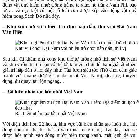
động vật quý hiếm như: Công trắng, tê giác, hổ trắng Nam Phi, báo
lửa… và đặc biệt có một số loài còn được xếp vào động vật quý
hiếm trong Sách Đỏ nữa đấy.
– Khu vui chơi với nhiều trò chơi hấp dẫn, thú vị ở Đại Nam
Văn Hiến
Khu vui chơi Đại Nam với nhiều trò chơi hấp dẫn, thú vị
Sau khi đã khám phá xong khu thờ tự tưởng nhớ lịch sử Việt Nam
và khu vườn thú thì bạn có thể tới khu vui chơi để tham giá rất nhiều
giải trí hấp dẫn ở nơi đây như: Tàu lượn siêu tốc (Trò chơi cảm giác
mạnh với quãng đường tàu dài nhất Việt Nam), đua xe, thuyền
đụng, đu quay, tàu lộn ngang…
– Bãi biển nhân tạo lớn nhất Việt Nam
Bãi biển nhân tạo lớn nhất Việt Nam
Với diện tích hơn 22 hecta, khu vực bãi biển nhân tạo luôn thu hút
đông đảo du khách, nhất là vào mùa nóng nắng. Tại đây, bạn sẽ
được hòa mình vào dòng nước biển trong xanh, mát lạnh để vui