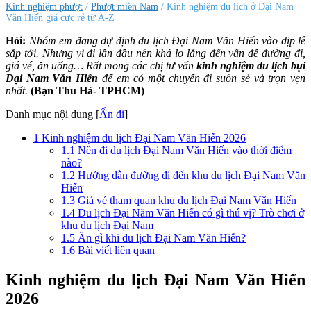
Kinh nghiệm phượt
/
Phượt miền Nam
/ Kinh nghiệm du lịch ở Đại Nam
Văn Hiến giá cực rẻ từ A-Z
Hỏi:
Nhóm em đang dự định du lịch Đại Nam Văn Hiến vào dịp lễ
sắp tới. Nhưng vì đi lần đầu nên khá lo lắng đến vấn đề đường đi,
giá vé, ăn uống… Rất mong các chị tư vấn
kinh nghiệm du lịch bụi
Đại Nam Văn Hiến
để em có một chuyến đi suôn sẻ và trọn vẹn
nhất.
(Bạn Thu Hà- TPHCM)
Danh mục nội dung
[
Ẩn đi
]
1
Kinh nghiệm du lịch Đại Nam Văn Hiến 2026
1.1
Nên đi du lịch Đại Nam Văn Hiến vào thời điểm
nào?
1.2
Hướng dẫn đường đi đến khu du lịch Đại Nam Văn
Hiến
1.3
Giá vé tham quan khu du lịch Đại Nam Văn Hiến
1.4
Du lịch Đại Năm Văn Hiến có gì thú vị? Trò chơi ở
khu du lịch Đại Nam
1.5
Ăn gì khi du lịch Đại Nam Văn Hiến?
1.6
Bài viết liên quan
Kinh nghiệm du lịch Đại Nam Văn Hiến
2026