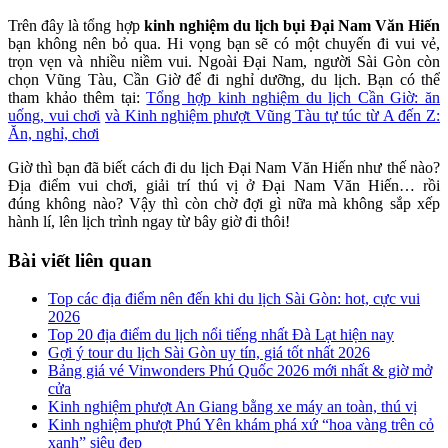
Trên đây là tổng hợp
kinh nghiệm du lịch bụi Đại Nam Văn Hiến
bạn không nên bỏ qua. Hi vọng bạn sẽ có một chuyến đi vui vẻ,
trọn vẹn và nhiều niềm vui. Ngoài Đại Nam, người Sài Gòn còn
chọn Vũng Tàu, Cần Giờ để đi nghỉ dưỡng, du lịch. Bạn có thể
tham khảo thêm tại:
Tổng hợp kinh nghiệm du lịch Cần Giờ: ăn
uống, vui chơi
và Kinh nghiệm phượt Vũng Tàu tự túc từ A đến Z:
Ăn, nghỉ, chơi
Giờ thì bạn đã biết cách đi du lịch Đại Nam Văn Hiến như thế nào?
Địa điểm vui chơi, giải trí thú vị ở Đại Nam Văn Hiến… rồi
đúng không nào? Vậy thì còn chờ đợi gì nữa mà không sắp xếp
hành lí, lên lịch trình ngay từ bây giờ đi thôi!
Bài viết liên quan
Top các địa điểm nên đến khi du lịch Sài Gòn: hot, cực vui
2026
Top 20 địa điểm du lịch nổi tiếng nhất Đà Lạt hiện nay
Gợi ý tour du lịch Sài Gòn uy tín, giá tốt nhất 2026
Bảng giá vé Vinwonders Phú Quốc 2026 mới nhất & giờ mở
cửa
Kinh nghiệm phượt An Giang bằng xe máy an toàn, thú vị
Kinh nghiệm phượt Phú Yên khám phá xứ “hoa vàng trên cỏ
xanh” siêu đẹp