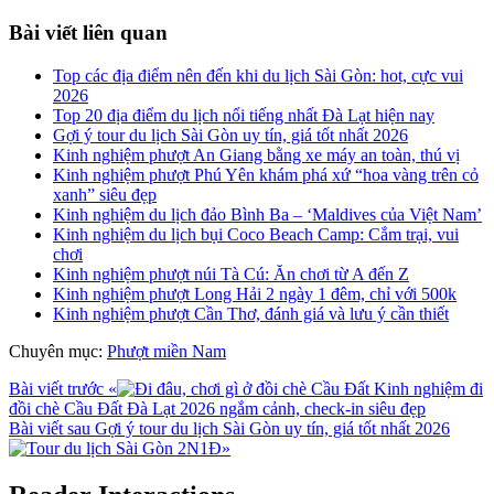
Bài viết liên quan
Top các địa điểm nên đến khi du lịch Sài Gòn: hot, cực vui
2026
Top 20 địa điểm du lịch nổi tiếng nhất Đà Lạt hiện nay
Gợi ý tour du lịch Sài Gòn uy tín, giá tốt nhất 2026
Kinh nghiệm phượt An Giang bằng xe máy an toàn, thú vị
Kinh nghiệm phượt Phú Yên khám phá xứ “hoa vàng trên cỏ
xanh” siêu đẹp
Kinh nghiệm du lịch đảo Bình Ba – ‘Maldives của Việt Nam’
Kinh nghiệm du lịch bụi Coco Beach Camp: Cắm trại, vui
chơi
Kinh nghiệm phượt núi Tà Cú: Ăn chơi từ A đến Z
Kinh nghiệm phượt Long Hải 2 ngày 1 đêm, chỉ với 500k
Kinh nghiệm phượt Cần Thơ, đánh giá và lưu ý cần thiết
Chuyên mục:
Phượt miền Nam
Bài viết trước
«
Kinh nghiệm đi
đồi chè Cầu Đất Đà Lạt 2026 ngắm cảnh, check-in siêu đẹp
Bài viết sau
Gợi ý tour du lịch Sài Gòn uy tín, giá tốt nhất 2026
»