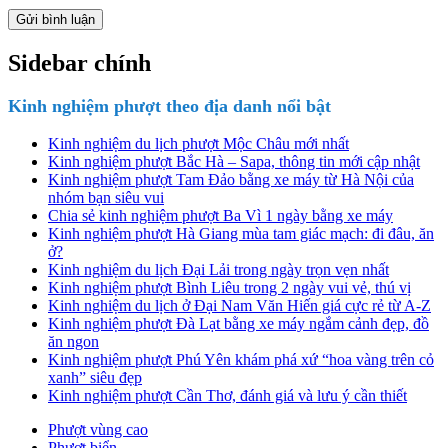
Sidebar chính
Kinh nghiệm phượt theo địa danh nổi bật
Kinh nghiệm du lịch phượt Mộc Châu mới nhất
Kinh nghiệm phượt Bắc Hà – Sapa, thông tin mới cập nhật
Kinh nghiệm phượt Tam Đảo bằng xe máy từ Hà Nội của
nhóm bạn siêu vui
Chia sẻ kinh nghiệm phượt Ba Vì 1 ngày bằng xe máy
Kinh nghiệm phượt Hà Giang mùa tam giác mạch: đi đâu, ăn
ở?
Kinh nghiệm du lịch Đại Lải trong ngày trọn vẹn nhất
Kinh nghiệm phượt Bình Liêu trong 2 ngày vui vẻ, thú vị
Kinh nghiệm du lịch ở Đại Nam Văn Hiến giá cực rẻ từ A-Z
Kinh nghiệm phượt Đà Lạt bằng xe máy ngắm cảnh đẹp, đồ
ăn ngon
Kinh nghiệm phượt Phú Yên khám phá xứ “hoa vàng trên cỏ
xanh” siêu đẹp
Kinh nghiệm phượt Cần Thơ, đánh giá và lưu ý cần thiết
Phượt vùng cao
Phượt biển