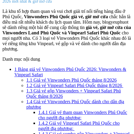
2026 mới nhất & giờ mở cửa
Là khu tổ hợp tham quan và vui chơi giải trí nổi tiếng hàng đầu ở
Phú Quốc,
Vinwonders Phú Quốc giá vé, giờ mở cửa
chắc hẳn là
điều mà rất nhiều khách du lịch quan tâm. Hôm nay, blogyeuphuot
sẽ dành riêng một bài để cung cấp thông tin
giá vé, giờ mở cửa của
Vinwonders Land Phú Quốc và Vinpearl Safari Phú Quốc
cho
mọi người nha. Có 3 loại vé Vinwonders Phú Quốc khác nhau đó là
vé riêng từng khu Vinpearl, vé gộp và vé dành cho người dân địa
phương.
Danh mục nội dung
1
Bảng giá vé Vinwonders Phú Quốc 2026: Vinwonders &
Vinpearl Safari
1.1
Giá vé Vinwonders Phú Quốc tháng 8/2026
1.2
Giá vé Vinpearl Safari Phú Quốc tháng 8/2026
1.3
Giá vé gộp Vinwonders + Vinpearl Safari Phú
Quốc tháng 8/2026
1.4
Giá vé Vinwonders Phú Quốc dành cho dân địa
phương
1.4.1
Giá vé tham quan Vinwonders Phú Quốc
cho người địa phương:
1.4.2
Giá vé Vinpearl Safari Phú Quốc cho
người địa phương:
1.4.3
Giá vé combo gộp Vinwonders + Vinpearl