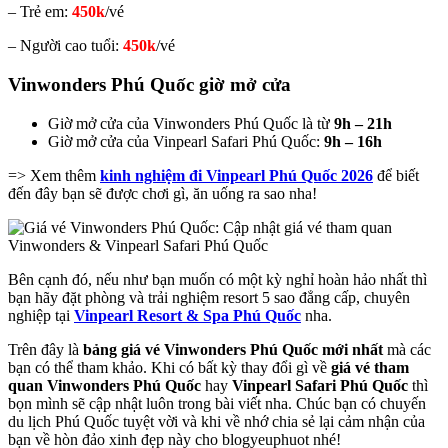
– Trẻ em:
450k
/vé
– Người cao tuổi:
450k
/vé
Vinwonders Phú Quốc giờ mở cửa
Giờ mở cửa của Vinwonders Phú Quốc là từ
9h – 21h
Giờ mở cửa của Vinpearl Safari Phú Quốc:
9h – 16h
=> Xem thêm
kinh nghiệm đi Vinpearl Phú Quốc 2026
để biết
đến đây bạn sẽ được chơi gì, ăn uống ra sao nha!
Bên cạnh đó, nếu như bạn muốn có một kỳ nghỉ hoàn hảo nhất thì
bạn hãy đặt phòng và trải nghiệm resort 5 sao đẳng cấp, chuyên
nghiệp tại
Vinpearl Resort & Spa Phú Quốc
nha.
Trên đây là
bảng giá vé Vinwonders Phú Quốc mới nhất
mà các
bạn có thể tham khảo. Khi có bất kỳ thay đổi gì về
giá vé tham
quan Vinwonders Phú Quốc
hay
Vinpearl Safari Phú Quốc
thì
bọn mình sẽ cập nhật luôn trong bài viết nha. Chúc bạn có chuyến
du lịch Phú Quốc tuyệt vời và khi về nhớ chia sẻ lại cảm nhận của
bạn về hòn đảo xinh đẹp này cho blogyeuphuot nhé!