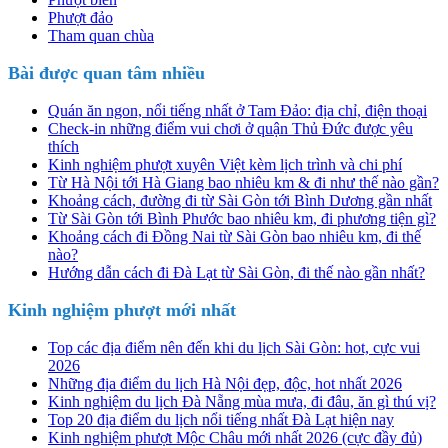
Phượt đảo
Tham quan chùa
Bài được quan tâm nhiều
Quán ăn ngon, nổi tiếng nhất ở Tam Đảo: địa chỉ, điện thoại
Check-in những điểm vui chơi ở quận Thủ Đức được yêu
thích
Kinh nghiệm phượt xuyên Việt kèm lịch trình và chi phí
Từ Hà Nội tới Hà Giang bao nhiêu km & đi như thế nào gần?
Khoảng cách, đường đi từ Sài Gòn tới Bình Dương gần nhất
Từ Sài Gòn tới Bình Phước bao nhiêu km, đi phương tiện gì?
Khoảng cách đi Đồng Nai từ Sài Gòn bao nhiêu km, đi thế
nào?
Hướng dẫn cách đi Đà Lạt từ Sài Gòn, đi thế nào gần nhất?
Kinh nghiệm phượt mới nhất
Top các địa điểm nên đến khi du lịch Sài Gòn: hot, cực vui
2026
Những địa điểm du lịch Hà Nội đẹp, độc, hot nhất 2026
Kinh nghiệm du lịch Đà Nẵng mùa mưa, đi đâu, ăn gì thú vị?
Top 20 địa điểm du lịch nổi tiếng nhất Đà Lạt hiện nay
Kinh nghiệm phượt Mộc Châu mới nhất 2026 (cực đầy đủ)