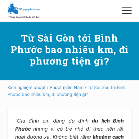
Menu
Skip
Bỏ
to
qua
Menu
main
primary
Hướng
content
sidebar
dẫn
Từ Sài Gòn tới Bình
đi
phượt,
Phước bao nhiêu km, đi
du
lịch
phương tiện gì?
tự
túc
trong
và
ngoài
Kinh nghiệm phượt
/
Phượt miền Nam
/ Từ Sài Gòn tới Bình
nước
Phước bao nhiêu km, đi phương tiện gì?
an
toàn,
vui
vẻ,
“Gia đình em đang dự định
du lịch Bình
trải
nghiệm,
Phước
nhưng vì có trẻ nhỏ đi theo nên rất
tiết
ngại đường xa. Không biết rằng
khoảng cách