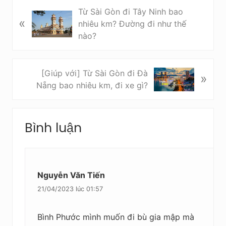
B
Từ Sài Gòn đi Tây Ninh bao
«
à
nhiêu km? Đường đi như thế
i
nào?
v
i
ế
B
[Giúp với] Từ Sài Gòn đi Đà
»
t
à
Nẵng bao nhiêu km, đi xe gì?
t
i
r
v
Reader
ư
i
Bình luận
Interactions
ớ
ế
c
t
s
a
Nguyễn Văn Tiến
u
21/04/2023 lúc 01:57
Bình Phước mình muốn đi bù gia mập mà