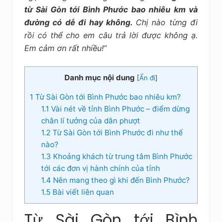
kiệm
từ Sài Gòn tới Bình Phước bao nhiêu km và
đường có dễ đi hay không.
Chị nào từng đi
rồi có thể cho em câu trả lời được không ạ.
Em cảm ơn rất nhiều!”
Danh mục nội dung
[
Ẩn đi
]
1
Từ Sài Gòn tới Bình Phước bao nhiêu km?
1.1
Vài nét về tỉnh Bình Phước – điểm dừng
chân lí tưởng của dân phượt
1.2
Từ Sài Gòn tới Bình Phước đi như thế
nào?
1.3
Khoảng khách từ trung tâm Bình Phước
tới các đơn vị hành chính của tỉnh
1.4
Nên mang theo gì khi đến Bình Phước?
1.5
Bài viết liên quan
Từ Sài Gòn tới Bình