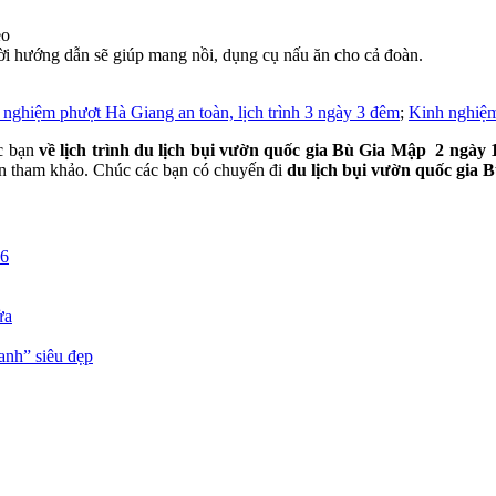
eo
 hướng dẫn sẽ giúp mang nồi, dụng cụ nấu ăn cho cả đoàn.
 nghiệm phượt Hà Giang an toàn, lịch trình 3 ngày 3 đêm
;
Kinh nghiệm
́c bạn
về lịch trình du lịch bụi vườn quốc gia Bù Gia Mập 2 ngày
̣n tham khảo. Chúc các bạn có chuyến đi
du lịch bụi vườn quốc gi
26
ửa
anh” siêu đẹp