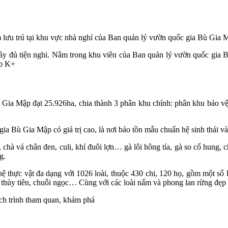
 lưu trú tại khu vực nhà nghỉ của Ban quản lý vườn quốc gia Bù Gia 
ầy đủ tiện nghi. Nằm trong khu viên của Ban quản lý vườn quốc gi
áp K+
Gia Mập đạt 25.926ha, chia thành 3 phân khu chính: phân khu bảo vệ n
a Bù Gia Mập có giá trị cao, là nơi bảo tồn mẫu chuẩn hệ sinh thái v
hà vá chân đen, culi, khỉ đuôi lợn… gà lôi hông tía, gà so cổ hung, 
g.
ìn hệ thực vật đa dạng với 1026 loài, thuộc 430 chi, 120 họ, gồm một s
o, thủy tiên, chuỗi ngọc… Cùng với các loài nấm và phong lan rừng đẹp