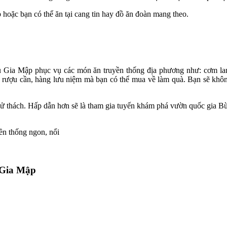
̣c bạn có thể ăn tại cang tin hay đồ ăn đoàn mang theo.
 Gia Mập phục vụ các món ăn truyền thống địa phương như: cơm lam, 
u cần, hàng lưu niệm mà bạn có thể mua về làm quà. Bạn sẽ không phải 
g đầy thử thách. Hấp dẫn hơn sẽ là tham gia tuyến khám phá vườn quốc gi
ù Gia Mập