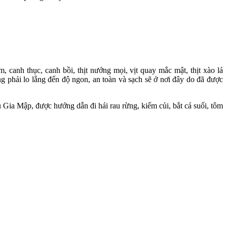
canh thục, canh bồi, thịt nướng mọi, vịt quay mắc mật, thịt xào lá
lo lắng đến độ ngon, an toàn và sạch sẽ ở nơi đây do đã được
a Bù Gia Mập, được hướng dẫn đi hái rau rừng, kiếm củi, bắt cá suối, tôm