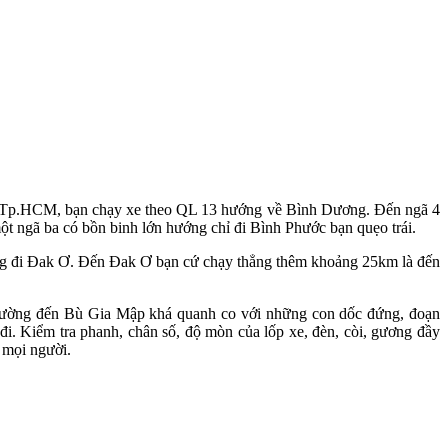
ành từ Tp.HCM, bạn chạy xe theo QL 13 hướng về Bình Dương. Đến ngã 4
 ngã ba có bồn binh lớn hướng chỉ đi Bình Phước bạn quẹo trái.
ờng đi Đak Ơ. Đến Đak Ơ bạn cứ chạy thẳng thêm khoảng 25km là đến
 đường đến Bù Gia Mập khá quanh co với những con dốc đứng, đoạn
đi. Kiểm tra phanh, chân số, độ mòn của lốp xe, đèn, còi, gương đầy
 mọi người.