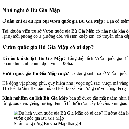
Nhà nghỉ ở Bù Gia Mập
Ở đâu khi đi du lịch bụi vườn quốc gia Bù Gia Mập?
Bạn có thêm
Tại khuôn viên trụ sở Vườn quốc gia Bù Gia Mập có nhà nghỉ khá đ
lạnh) mỗi phòng có 3 giường đôi, vệ sinh khép kín, có truyền hình c
Vườn quốc gia Bù Gia Mập có gì đẹp?
Đi đâu khi du lịch Bù Gia Mập?
Tổng diện tích Vườn quốc gia Bù 
phân khu hành chính dịch vụ là 100ha.
Vườn quốc gia Bù Gia Mập có gì?
Đa dạng sinh học ở Vườn quốc gi
Hệ động vật phong phú, quý hiếm như: voọc ngũ sắc, vượn má vàng, c
115 loài bướm, 87 loài thú, 63 loài bò sát và lưỡng cư vo cùng đa dạn
Kinh nghiệm du lịch
Bù Gia Mập
bạn sẽ được tận mắt ngắm nh
rừng, sao đen, giáng hương, lan hổ bì, lười ươi, cây bồ câu, kim gia
Suối trong rừng Bù Gia Mập tháng 4