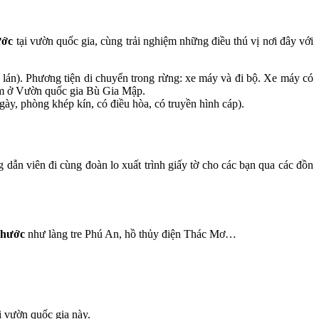
ớc
tại vườn quốc gia, cùng trải nghiệm những điều thú vị nơi đây với
 lán). Phương tiện di chuyển trong rừng: xe máy và đi bộ. Xe máy có
đêm ở Vườn quốc gia Bù Gia Mập.
ày, phòng khép kín, có điều hòa, có truyền hình cáp).
dẫn viên đi cùng đoàn lo xuất trình giấy tờ cho các bạn qua các đồn
Phước
như làng tre Phú An, hồ thủy điện Thác Mơ…
i vườn quốc gia này.