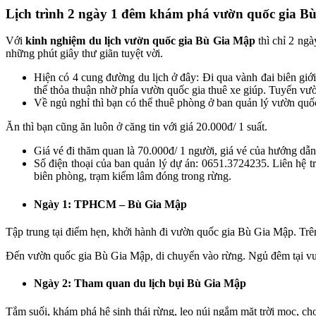
Lịch trình 2 ngày 1 đêm khám phá vườn quốc gia
Bù
Với
kinh nghiệm du lịch vườn quốc gia Bù Gia Mập
thì chỉ 2 ngà
những phút giây thư giãn tuyệt vời.
Hiện có 4 cung đường du lịch ở đây: Đi qua vành đai biên giớ
thể thỏa thuận nhờ phía vườn quốc gia thuê xe giúp. Tuyến
Về ngủ nghỉ thì bạn có thể thuê phòng ở ban quản lý vườn quốc
Ăn thì bạn cũng ăn luôn ở căng tin với giá 20.000đ/ 1 suất.
Giá vé đi thăm quan là 70.000đ/ 1 người, giá vé của hướng dẫn
Số điện thoại của ban quản lý dự án: 0651.3724235. Liên hệ t
biên phòng, trạm kiểm lâm đóng trong rừng.
Ngày 1: TPHCM – Bù Gia Mập
Tập trung tại điểm hẹn, khởi hành đi vườn quốc gia Bù Gia Mập. T
Đến vườn quốc gia Bù Gia Mập, di chuyển vào rừng. Ngủ đêm tại vườn q
Ngày 2: Tham quan du lịch bụi Bù Gia Mập
Tắm suối, khám phá hệ sinh thái rừng, leo núi ngắm mặt trời mọc, chơi v