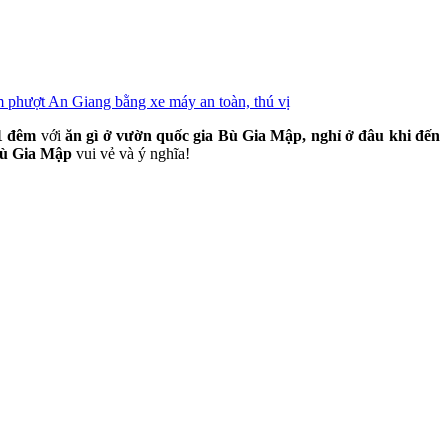
 phượt An Giang bằng xe máy an toàn, thú vị
 1 đêm
với
ăn gì ở vườn quốc gia Bù Gia Mập, nghỉ ở đâu khi đến
a Bù Gia Mập
vui vẻ và ý nghĩa!