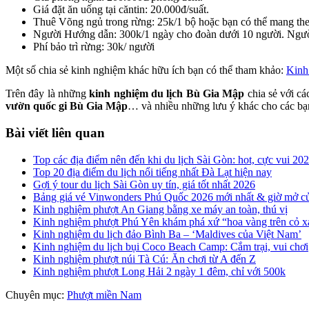
Giá đặt ăn uống tại căntin: 20.000đ/suất.
Thuê Võng ngủ trong rừng: 25k/1 bộ hoặc bạn có thể mang th
Người Hướng dẫn: 300k/1 ngày cho đoàn dưới 10 người. Người
Phí bảo trì rừng: 30k/ người
Một số chia sẻ kinh nghiệm khác hữu ích bạn có thể tham khảo:
Kinh
Trên đây là những
kinh nghiệm du lịch Bù Gia Mập
chia sẻ với ca
vườn quốc gi Bù Gia Mập
… và nhiều những lưu ý khác cho các ba
Bài viết liên quan
Top các địa điểm nên đến khi du lịch Sài Gòn: hot, cực vui 20
Top 20 địa điểm du lịch nổi tiếng nhất Đà Lạt hiện nay
Gợi ý tour du lịch Sài Gòn uy tín, giá tốt nhất 2026
Bảng giá vé Vinwonders Phú Quốc 2026 mới nhất & giờ mở c
Kinh nghiệm phượt An Giang bằng xe máy an toàn, thú vị
Kinh nghiệm phượt Phú Yên khám phá xứ “hoa vàng trên cỏ x
Kinh nghiệm du lịch đảo Bình Ba – ‘Maldives của Việt Nam’
Kinh nghiệm du lịch bụi Coco Beach Camp: Cắm trại, vui chơi
Kinh nghiệm phượt núi Tà Cú: Ăn chơi từ A đến Z
Kinh nghiệm phượt Long Hải 2 ngày 1 đêm, chỉ với 500k
Chuyên mục:
Phượt miền Nam