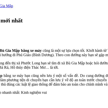
ù Gia Mập
 mới nhất
i Bù Gia Mập bằng xe máy
cũng là một sự lựa chọn tốt. Khởi h
 hướng đi Phú Giáo (Bình Dương). Theo con đường này bạn sẽ gặp một
ng đến thị xã Phước Long bạn sẽ tìm đi xã Bù Gia Mập hoặc hỏi đư
à Rá, Hồ thủy điện Thác Mơ… là tới.
ập
bằng xe máy bạn cũng nên lưu ý một số vấn đề. Do cung đường
àm phương tiện di chuyển bạn cần lưu ý về độ an toàn trước chuyến 
 thủ đúng các luật lệ giao thông để đảm bảo an toàn cho chính mình và