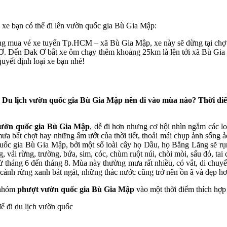
xe bạn có thể đi lên vườn quốc gia Bù Gia Mập:
g mua vé xe tuyến Tp.HCM – xã Bù Gia Mập, xe này sẽ dừng tại chợ 
. Đến Đak Ơ bắt xe ôm chạy thêm khoảng 25km là lên tới xã Bù Gia M
yết định loại xe bạn nhé!
.
Du lịch vườn quốc gia Bù Gia Mập nên đi vào mùa nào? Thời điể
n vườn quốc gia Bù Gia Mập
, dễ đi hơn nhưng cơ hội nhìn ngắm các loại độ
n mưa bất chợt hay những ẩm ướt của thời tiết, thoải mái chụp ảnh
quốc gia Bù Gia Mập, bởi một số loài cây họ Dầu, họ Bằng Lăng sẽ rụ
vải rừng, trường, bứa, sim, cóc, chùm ruột núi, chòi mòi, sấu đỏ, tai 
háng 6 đến tháng 8. Mùa này thường mưa rất nhiều, có vắt, di chuy
hìn cánh rừng xanh bát ngát, những thác nước cũng trở nên ồn ã và đẹp hơ
p nhóm
phượt vườn quốc gia Bù Gia Mập
vào một thời điểm thích hợp 