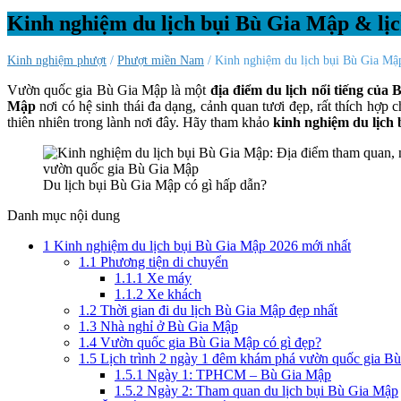
Kinh nghiệm du lịch bụi Bù Gia Mập & lịc
Kinh nghiệm phượt
/
Phượt miền Nam
/ Kinh nghiệm du lịch bụi Bù Gia Mập
Vườn quốc gia Bù Gia Mập là một
địa điểm du lịch nổi tiếng của
Mập
nơi có hệ sinh thái đa dạng, cảnh quan tươi đẹp, rất thích hợp 
thiên nhiên trong lành nơi đây. Hãy tham khảo
k
inh nghiệm du lịch
Du lịch bụi Bù Gia Mập có gì hấp dẫn?
Danh mục nội dung
1
Kinh nghiệm du lịch bụi Bù Gia Mập 2026 mới nhất
1.1
Phương tiện di chuyển
1.1.1
Xe máy
1.1.2
Xe khách
1.2
Thời gian đi du lịch Bù Gia Mập đẹp nhất
1.3
Nhà nghỉ ở Bù Gia Mập
1.4
Vườn quốc gia Bù Gia Mập có gì đẹp?
1.5
Lịch trình 2 ngày 1 đêm khám phá vườn quốc gia 
1.5.1
Ngày 1: TPHCM – Bù Gia Mập
1.5.2
Ngày 2: Tham quan du lịch bụi Bù Gia Mập