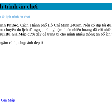
h trình ăn chơi
 & lịch trình ăn chơi
 Bình Phước
. Cách Thành phố Hồ Chí Minh 240km. Nếu có dịp tới
du 
cho chuyến du lịch dã ngoại, trải nghiệm thiên nhiên hoang dã với nhi
 bụi Bù Gia Mập
dưới đây để trang bị cho mình nhiều thông tin bổ ích
Bù Gia Mập