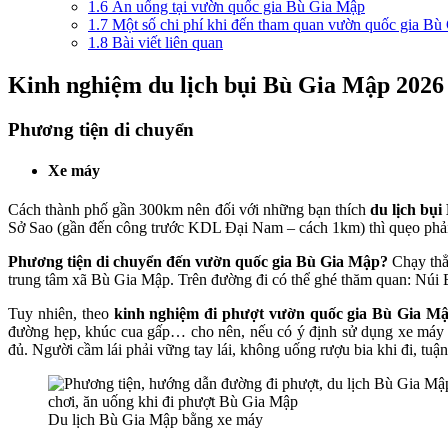
1.6
Ăn uống tại vườn quốc gia Bù Gia Mập
1.7
Một số chi phí khi đến tham quan vườn quốc gia B
1.8
Bài viết liên quan
Kinh nghiệm du lịch bụi Bù Gia Mập 2026
Phương tiện di chuyển
Xe máy
Cách thành phố gần 300km nên đối với những bạn thích
du lịch bụ
Sở Sao (gần đến công trước KDL Đại Nam – cách 1km) thì quẹo phải
Phương tiện di chuyển đến vườn quốc gia Bù Gia Mập?
Chạy thẳ
trung tâm xã Bù Gia Mập. Trên đường đi có thể ghé thăm quan: Núi B
Tuy nhiên, theo
kinh nghiệm đi phượt vườn quốc gia Bù Gia M
đường hẹp, khúc cua gấp… cho nên, nếu có ý định sử dụng xe máy l
đủ. Người cầm lái phải vững tay lái, không uống rượu bia khi đi, tuận
Du lịch Bù Gia Mập bằng xe máy