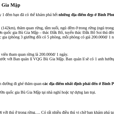
 Gia Mập
y 1 đêm bạn đã có thể khám phá hết
những địa điểm đẹp ở Bình Phư
i (142km), thăm quan rừng, tắm suối, ngủ đêm ở trong rừng (ngủ trong
 vườn quốc gia Bù Gia Mập – thác Đắk Bô, tuyến thác Đắk Bô Soi thú 
 gia (phòng 3 giường đôi có 5 phòng, mỗi phòng có giá 200.000đ/ 1 ng
 viên tham quan rừng là 200.000đ/ 1 ngày.
rước với Ban quản lí VQG Bù Gia Mập. Ban quản lí sẽ có 1 anh hướng 
rên đường đi ghé thăm quan
các địa điểm nhất định phải đến ở Bình 
uốc gia Bù Gia Mập tại nhà nghỉ hoặc tự dựng lan trại.
ới thú ở trong rừng…. Có rất nhiều điều thú vị chờ bạn khám phá tạ