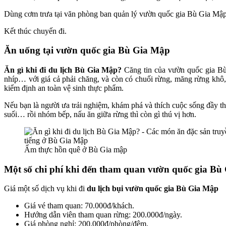
Dùng cơm trưa tại văn phòng ban quản lý vườn quốc gia Bù Gia Mập hoă
Kết thúc chuyến đi.
Ăn uống tại vườn quốc gia Bù Gia Mập
Ăn
gì khi đi du lịch Bù Gia Mập?
Căng tin của vườn quốc gia Bù
nhíp… với giá cả phải chăng, và còn có chuối rừng, măng rừng khô, rượ
kiểm định an toàn vệ sinh thực phẩm.
Nếu bạn là người ưa trải nghiệm, khám phá và thích cuộc sốn
suối… rồi nhóm bếp, nấu ăn giữa rừng thì còn gì thú vị hơn.
Ẩm thực hồn quê ở Bù Gia mập
Một số chi phí khi đến tham quan vườn quốc gia B
Giá một số dịch vụ khi đi
du lịch bụi vườn quốc gia
Bù Gia Mập
Giá vé tham quan: 70.000đ/khách.
Hướng dẫn viên tham quan rừng: 200.000đ/ngày.
Giá phòng nghỉ: 200.000đ/phòng/đêm.