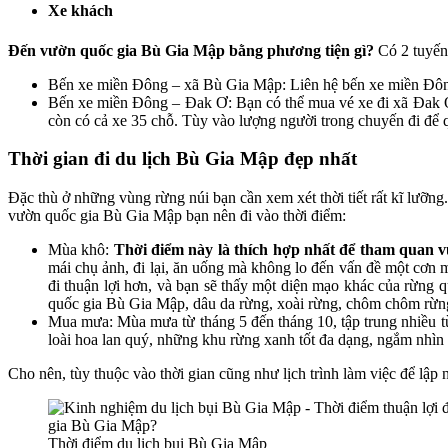
Xe khách
Đến vườn quốc gia Bù Gia Mập bằng phương tiện gì?
Có 2 tuyến 
Bến xe miền Đông – xã Bù Gia Mập: Liên hệ bến xe miền Đôn
Bến xe miền Đông – Đak Ơ: Bạn có thể mua vé xe đi xã Đak Ơ
còn có cả xe 35 chỗ. Tùy vào lượng người trong chuyến đi để qu
Thời gian đi du lịch Bù Gia Mập đẹp nhất
Đặc thù ở những vùng rừng núi bạn cần xem xét thời tiết rất kĩ lưỡng
vườn quốc gia Bù Gia Mập bạn nên đi vào thời điểm:
Mùa khô:
Thời điểm này là thích hợp nhất để tham qua
mái chụ ảnh, đi lại, ăn uống mà không lo đến vấn đề một cơ
đi thuận lợi hơn, và bạn sẽ thấy một diện mạo khác của rừng 
quốc gia Bù Gia Mập, dâu da rừng, xoài rừng, chôm chôm rừng, 
Mua mưa: Mùa mưa từ tháng 5 đến tháng 10, tập trung nhiều từ t
loài hoa lan quý, những khu rừng xanh tốt đa dạng, ngắm n
Cho nên, tùy thuộc vào thời gian cũng như lịch trình làm việc để lậ
Thời điểm du lịch bụi Bù Gia Mập