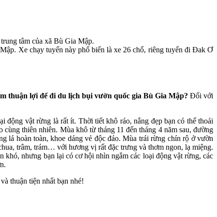
trung tâm của xã Bù Gia Mập.
ập. Xe chạy tuyến này phổ biến là xe 26 chổ, riêng tuyến đi Đak Ơ
m thuận lợi để đi du lịch bụi vườn quốc gia Bù Gia Mập?
Đối với
ng vật rừng là rất ít. Thời tiết khô ráo, nắng đẹp bạn có thể thoải
 sống ảo cùng thiên nhiên. Mùa khô từ tháng 11 đến tháng 4 năm sau, đường
ng lá hoàn toàn, khoe dáng vẻ độc đáo. Mùa trái rừng chín rộ ở vườn
chua, trâm, trám… với hương vị rất đặc trưng và thơm ngon, lạ miệng.
ển khó, nhưng bạn lại có cơ hội nhìn ngắm các loại động vật rừng, các
n.
và thuận tiện nhất bạn nhé!