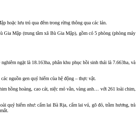
Mập hoặc lưu trú qua đêm trong rừng thông qua các lán.
a Bù Gia Mập (trung tâm xã Bù Gia Mập), gồm có 5 phòng (phòng máy
ghiêm ngặt là 18.163ha, phân khu phục hồi sinh thái là 7.663ha, và
à các nguồn gen quý hiếm của hệ động – thực vật.
chim hồng hoàng, cao cát, niệc mỏ vằn, vàng anh… với 261 loài chim,
ố loài quý hiếm như: cẩm lai Bà Rịa, cẩm lai vú, gõ đỏ, trầm hương, trà
 mắt.