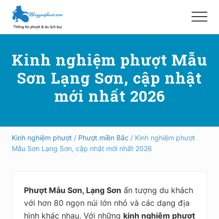
Menu
Skip
Bỏ
to
qua
Menu
main
primary
Hướng
content
sidebar
dẫn
Kinh nghiệm phượt Mẫu
đi
phượt,
Sơn Lạng Sơn, cập nhật
du
lịch
mới nhất 2026
tự
túc
trong
và
ngoài
Kinh nghiệm phượt
/
Phượt miền Bắc
/ Kinh nghiệm phượt
nước
Mẫu Sơn Lạng Sơn, cập nhật mới nhất 2026
an
toàn,
vui
vẻ,
Phượt Mẫu Sơn, Lạng Sơn
ấn tượng du khách
trải
nghiệm,
với hơn 80 ngọn núi lớn nhỏ và các dạng địa
tiết
hình khác nhau. Với những
kinh nghiệm phượt