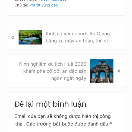
Chủ đề:
Phượt vùng cao
B
Kinh nghiệm phượt An Giang
«
à
bằng xe máy an toàn, thú vị
i
v
i
B
Kinh nghiệm du lịch Huế 2026
ế
»
à
khám phá cố đô, ăn đặc sản
t
i
ngon ngất ngây
t
v
r
i
Reader
ư
ế
Để lại một bình luận
ớ
Interactions
t
c
s
Email của bạn sẽ không được hiển thị công
a
khai.
Các trường bắt buộc được đánh dấu
*
u