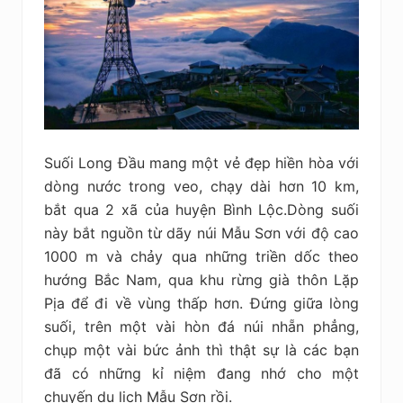
Suối Long Đầu mang một vẻ đẹp hiền hòa với
dòng nước trong veo, chạy dài hơn 10 km,
bắt qua 2 xã của huyện Bình Lộc.Dòng suối
này bắt nguồn từ dãy núi Mẫu Sơn với độ cao
1000 m và chảy qua những triền dốc theo
hướng Bắc Nam, qua khu rừng già thôn Lặp
Pịa để đi về vùng thấp hơn. Đứng giữa lòng
suối, trên một vài hòn đá núi nhẵn phẳng,
chụp một vài bức ảnh thì thật sự là các bạn
đã có những kỉ niệm đang nhớ cho một
chuyến du lịch Mẫu Sơn rồi.