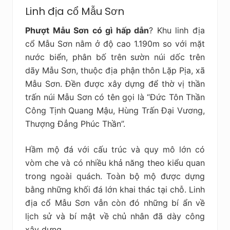
Linh địa cổ Mẫu Sơn
Phượt Mẫu Sơn có gì hấp dẫn
? Khu linh địa
cổ Mẫu Sơn nằm ở độ cao 1.190m so với mặt
nước biển, phân bố trên sườn núi dốc trên
dãy Mẫu Sơn, thuộc địa phận thôn Lặp Pịa, xã
Mẫu Sơn. Đền được xây dựng để thờ vị thần
trấn núi Mẫu Sơn có tên gọi là “Đức Tôn Thần
Công Tịnh Quang Mậu, Hùng Trấn Đại Vương,
Thượng Đẳng Phúc Thần”.
Hầm mộ đá với cấu trúc và quy mô lớn có
vòm che và có nhiều khả năng theo kiểu quan
trong ngoài quách. Toàn bộ mộ được dựng
bằng những khối đá lớn khai thác tại chỗ. Linh
địa cổ Mẫu Sơn vẫn còn đó những bí ẩn về
lịch sử và bí mật về chủ nhân đã dày công
xây dựng.