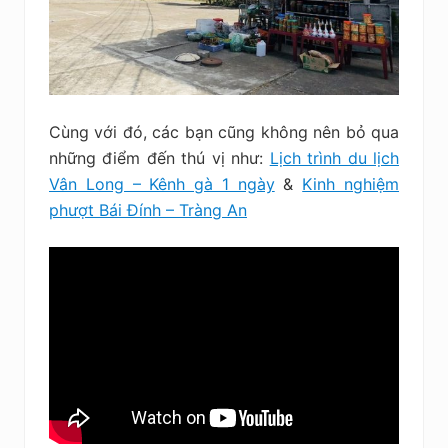
Cùng với đó, các bạn cũng không nên bỏ qua
những điểm đến thú vị như:
Lịch trình du lịch
Vân Long – Kênh gà 1 ngày
&
Kinh nghiệm
phượt Bái Đính – Tràng An