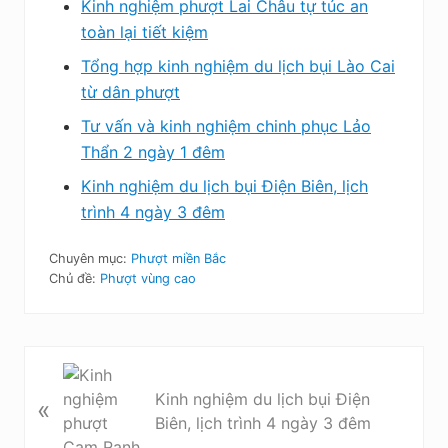
Kinh nghiệm phượt Lai Châu tự túc an
toàn lại tiết kiệm
Tổng hợp kinh nghiệm du lịch bụi Lào Cai
từ dân phượt
Tư vấn và kinh nghiệm chinh phục Lảo
Thẩn 2 ngày 1 đêm
Kinh nghiệm du lịch bụi Điện Biên, lịch
trình 4 ngày 3 đêm
Chuyên mục:
Phượt miền Bắc
Chủ đề:
Phượt vùng cao
B
à
Kinh nghiệm du lịch bụi Điện
«
i
Biên, lịch trình 4 ngày 3 đêm
v