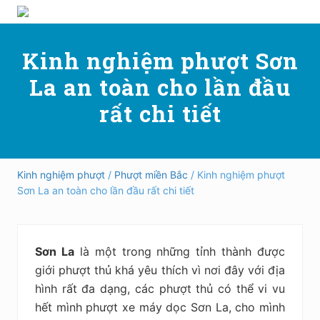
Menu
Skip
Skip
Bỏ
Hướng
to
to
qua
dẫn
right
main
primary
Kinh nghiệm phượt Sơn
đi
header
content
sidebar
phượt,
La an toàn cho lần đầu
du
navigation
lịch
rất chi tiết
tự
túc
trong
và
ngoài
Kinh nghiệm phượt
/
Phượt miền Bắc
/ Kinh nghiệm phượt
nước
Sơn La an toàn cho lần đầu rất chi tiết
an
toàn,
vui
vẻ,
Sơn La
là một trong những tỉnh thành được
trải
nghiệm,
giới phượt thủ khá yêu thích vì nơi đây với địa
tiết
hình rất đa dạng, các phượt thủ có thể vi vu
kiệm
hết mình phượt xe máy dọc Sơn La, cho mình