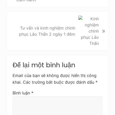
i
ế
t
B
t
à
Tư vấn và kinh nghiệm chinh
»
r
i
phục Lảo Thẩn 2 ngày 1 đêm
ư
v
ớ
i
c
ế
t
Reader
s
Để lại một bình luận
Interactions
a
u
Email của bạn sẽ không được hiển thị công
khai.
Các trường bắt buộc được đánh dấu
*
Bình luận
*