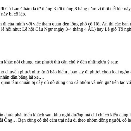
 đi Cù Lao Chàm là từ tháng 3 tới tháng 8 hàng năm vì thời tiết lúc n
này bị cô lập.
n đi của mình với việc tham quan đèn lồng phố cổ Hội An thì các bạ
dịp lễ hội như: Lễ hội Cầu Ngư (ngày 3-4 tháng 4 ÂL) hay Lễ giỗ Tổ ng
ểm khác nói chung, các phượt thủ cần chú ý đến nhữnglưu ý sau:
ho chuyến phượt như: (mũ bảo hiểm , bao tay đi phượt chọn loại ngón d
ư nhân dân,bằng lái xe,…
uan tâm chuẩn bị đầy đủ đồ dùng cho cả nhóm và nên giữ liên lạc với 
 chưa phát triển khách sạn, khu nghỉ dưỡng mà chỉ chỉ có kiểu dạng
ãi Ông… Bạn cũng có thể cắm trại nếu đi theo nhóm đông người, có hai