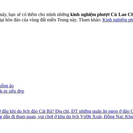
 này, bạn sẽ có thêm cho mình những
kinh nghiệm phượt Cù Lao Chà
 tại hòn đảo của vùng đất miền Trung này. Tham khảo:
Kinh nghiệm phư
sống ảo
-in siêu đẹp
Địa chỉ, ĐT những quán ăn ngon ở đảo 