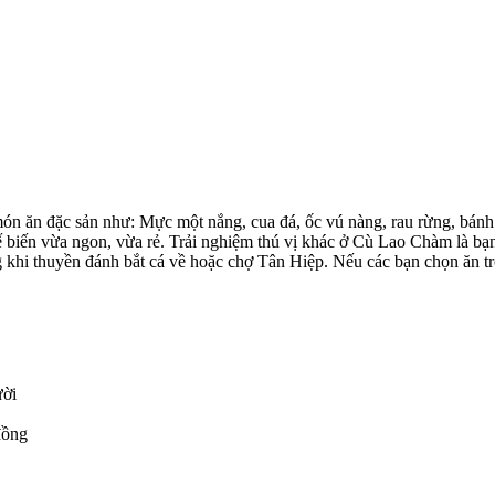
n ăn đặc sản như: Mực một nắng, cua đá, ốc vú nàng, rau rừng, bánh 
ế biến vừa ngon, vừa rẻ. Trải nghiệm thú vị khác ở Cù Lao Chàm là bạ
khi thuyền đánh bắt cá về hoặc chợ Tân Hiệp. Nếu các bạn chọn ăn tro
ười
đồng