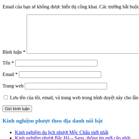
Email của bạn sẽ không được hiển thị công khai.
Các trường bắt buộ
Bình luận
*
Tên
*
Email
*
Trang web
Lưu tên của tôi, email, và trang web trong trình duyệt này cho lần 
Sidebar
Kinh nghiệm phượt theo địa danh nổi bật
chính
Kinh nghiệm du lịch phượt Mộc Châu mới nhất
Kinh nghiệm phượt Bắc Hà – Sapa, thông tin mới cập nhật