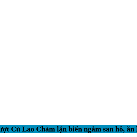
ợt Cù Lao Chàm lặn biển ngắm san hô, ăn h