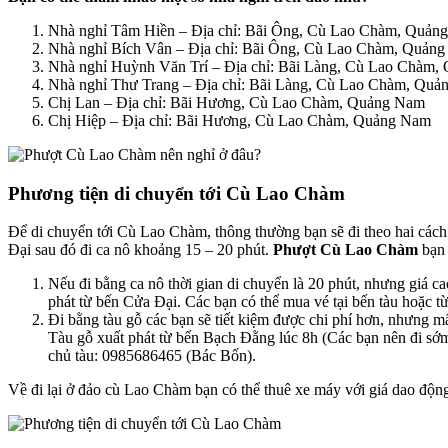
Nhà nghỉ Tâm Hiền – Địa chỉ: Bãi Ông, Cù Lao Chàm, Quản
Nhà nghỉ Bích Vân – Địa chỉ: Bãi Ông, Cù Lao Chàm, Quản
Nhà nghỉ Huỳnh Văn Trí – Địa chỉ: Bãi Làng, Cù Lao Chàm
Nhà nghỉ Thư Trang – Địa chỉ: Bãi Làng, Cù Lao Chàm, Qu
Chị Lan – Địa chỉ: Bãi Hương, Cù Lao Chàm, Quảng Nam
Chị Hiệp – Địa chỉ: Bãi Hương, Cù Lao Chàm, Quảng Nam
Phương tiện di chuyển tới Cù Lao Chàm
Để di chuyển tới Cù Lao Chàm, thông thường bạn sẽ đi theo hai cách
Đại sau đó đi ca nô khoảng 15 – 20 phút.
Phượt Cù Lao Chàm
bạn 
Nếu đi bằng ca nô thời gian di chuyển là 20 phút, nhưng giá 
phát từ bến Cửa Đại. Các bạn có thể mua vé tại bến tàu hoặc từ 
Đi bằng tàu gỗ các bạn sẽ tiết kiệm được chi phí hơn, nhưng mấ
Tàu gỗ xuất phát từ bến Bạch Đằng lúc 8h (Các bạn nên đi sớ
chủ tàu: 0985686465 (Bác Bốn).
Về đi lại ở đảo cù Lao Chàm bạn có thể thuê xe máy với giá dao động