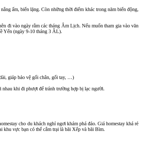
ày nắng ấm, biển lặng. Còn những thời điểm khác trong năm biển động,
n nên đi vào ngày rằm các tháng Âm Lịch. Nếu muốn tham gia vào văn
hề Yến (ngày 9-10 tháng 3 ÂL).
ài, giáp bảo vệ gối chân, gối tay, …)
nhau khi đi phượt để tránh trường hợp bị lạc người.
 homestay cho du khách nghỉ ngơi khám phá đảo. Giá homestay khá rẻ
 khu vực bạn có thể cắm trại là bãi Xếp và bãi Bìm.