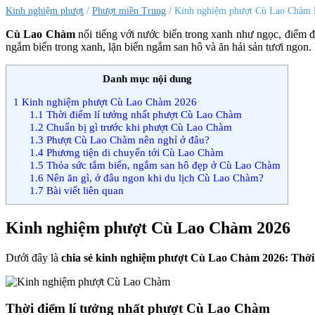
vui
Kinh nghiệm phượt
/
Phượt miền Trung
/ Kinh nghiệm phượt Cù Lao Chàm lặ
vẻ,
trải
Cù Lao Chàm
nổi tiếng với nước biển trong xanh như ngọc, điểm 
nghiệm,
ngắm biển trong xanh, lặn biển ngắm san hô và ăn hải sản tươi ngon
tiết
kiệm
Danh mục nội dung
1
Kinh nghiệm phượt Cù Lao Chàm 2026
1.1
Thời điểm lí tưởng nhất phượt Cù Lao Chàm
1.2
Chuẩn bị gì trước khi phượt Cù Lao Chàm
1.3
Phượt Cù Lao Chàm nên nghỉ ở đâu?
1.4
Phương tiện di chuyển tới Cù Lao Chàm
1.5
Thỏa sức tắm biển, ngắm san hô đẹp ở Cù Lao Chàm
1.6
Nên ăn gì, ở đâu ngon khi du lịch Cù Lao Chàm?
1.7
Bài viết liên quan
Kinh nghiệm phượt Cù Lao Chàm 2026
Dưới đây là
chia sẻ kinh nghiệm phượt Cù Lao Chàm 2026: Thời đi
Thời điểm lí tưởng nhất phượt Cù Lao Chàm