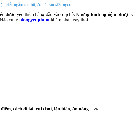
n biển ngắm san hô, ăn hải sản siêu ngon
đến được yêu thích hàng đầu vào dịp hè. Những
kinh nghiệm phượt
. Nào cùng
blongyeuphuot
khám phá ngay thôi.
ểm, cách đi lại, vui chơi, lặn biển, ăn uống
…vv