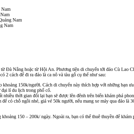
g Nam
g Nam
, Quảng Nam
ảng Nam
 từ Đà Nẵng hoặc từ Hội An. Phương tiện di chuyển tới đảo Cù Lao Chà
có 2 cách để đi ra đảo là ca nô và tàu gỗ cụ thể như sau:
cao khoảng 150k/người. Cách di chuyển này thích hợp với những bạn ư
đại lí du lịch trong phố cổ.
t nhiều thời gian đổi lại bạn sẽ được lên đênh trên biển khám phá pho
m để có chỗ ngồi nhé, giá vé 50k người, nếu mang xe máy qua đảo là 
 khoảng 150 – 200k/ ngày. Ngoài ra, bạn có thể thuê thuyền để khám p