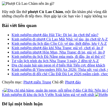
Hãy một lần thử
phượt Cù Lao Chàm
, một lần khám phá vùng đất
những chuyến đi tiếp theo. Hẹn gặp lại các bạn vào 1 ngày không xa
Bài viết liên quan
Kinh nghiệm phượt đảo Hải Tặc: Đi lại, ăn chơi thế nào?
Kinh nghiệm đi phượt Cù Lao Mái Nhà: vé tàu, ăn chơi từ A-Z
Kinh nghiệm du lịch đảo Cồn Cỏ: vé tàu, thời điểm, lưu ý A-Z
Kinh nghiệm phượt đảo khỉ Nha Trang: giá vé, chơi gì, ăn ở
Kinh nghiệm phượt Hòn Mun, Nha Trang: đi lại, giá vé, ăn ở
Kinh nghiệm du lịch Đà Nẵng mùa mưa, đi đâu, ăn gì thú vị?
Tư vấn lịch trình du lịch Nha Trang 3 ngày 2 đêm từ A-Z
Địa chỉ quán hải sản ngon rẻ ở biển Hải Tiến cực đông khách
Kinh nghiệm đi Vinwonders Hội An 2026: Thỏa sức vui chơi, 
Kinh nghiệm đi đồi chè Cầu Đất Đà Lạt 2026 ngắm cảnh, check
Chuyên mục:
Phượt miền Trung
Chủ đề:
Phượt đảo
Bài
«
viết
Bài
Kinh nghiệm đi khu du lịch Vườn Xoài kèm giá vé mới nhất
trước
viết
Reader
sau
Để lại một bình luận
Interactions