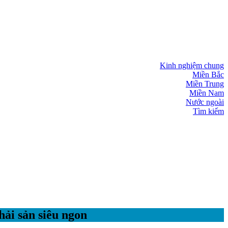
Kinh nghiệm chung
Miền Bắc
Miền Trung
Miền Nam
Nước ngoài
Tìm kiếm
ải sản siêu ngon