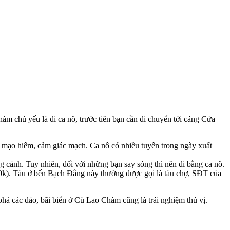
m chủ yếu là đi ca nô, trước tiên bạn cần di chuyển tới cảng Cửa
a mạo hiểm, cảm giác mạch. Ca nô có nhiều tuyển trong ngày xuất
ng cảnh. Tuy nhiên, đối với những bạn say sóng thì nên đi bằng ca nô.
30k). Tàu ở bến Bạch Đằng này thường được gọi là tàu chợ, SĐT của
há các đảo, bãi biển ở Cù Lao Chàm cũng là trải nghiệm thú vị.