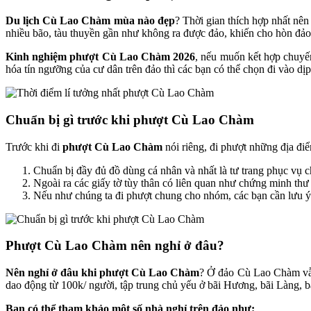
Du lịch Cù Lao Chàm mùa nào đẹp
? Thời gian thích hợp nhất nên
nhiều bão, tàu thuyền gần như không ra được đảo, khiến cho hòn đảo 
Kinh nghiệm phượt Cù Lao Chàm 2026
, nếu muốn kết hợp chuyế
hóa tín ngưỡng của cư dân trên đảo thì các bạn có thể chọn đi vào 
Chuẩn bị gì trước khi phượt Cù Lao Chàm
Trước khi đi
phượt Cù Lao Chàm
nói riêng, đi phượt những địa đi
Chuẩn bị đầy đủ đồ dùng cá nhân và nhất là tư trang phục vụ c
Ngoài ra các giấy tờ tùy thân có liên quan như chứng minh th
Nếu như chúng ta đi phượt chung cho nhóm, các bạn cần lưu ý q
Phượt Cù Lao Chàm nên nghỉ ở đâu?
Nên nghỉ ở đâu khi phượt Cù Lao Chàm
? Ở đảo Cù Lao Chàm vẫn
dao động từ 100k/ người, tập trung chủ yếu ở bãi Hương, bãi Làng, b
Bạn có thể tham khảo một số nhà nghỉ trên đảo như: