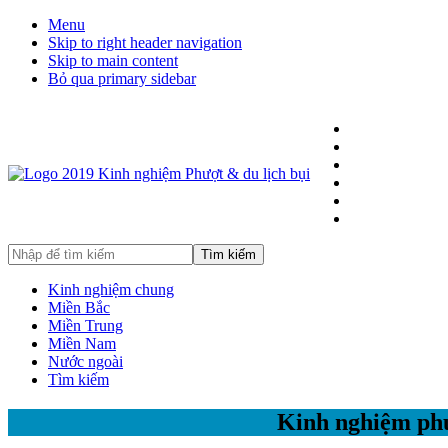
Menu
Skip to right header navigation
Skip to main content
Bỏ qua primary sidebar
Hướng
dẫn
đi
Nhập
phượt,
để
du
tìm
Kinh nghiệm chung
lịch
kiếm
Miền Bắc
tự
Miền Trung
túc
Miền Nam
trong
Nước ngoài
và
Tìm kiếm
ngoài
nước
Kinh nghiệm phư
an
toàn,