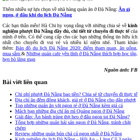
Thêm nhiều sự lựa chọn về nhà hàng quán ăn ở Đà Nẵng:
Ăn gì
ngon, ở đâu khi du lịch Đà Nẵng
Các bạn thân mến! Hà Chi hy vọng rằng với những chia sẻ về
kinh
nghiệm phượt Đà Nẵng đầy đủ, chi tiết từ chuyến đi thực tế
của
mình ở trên. Có thể cung cấp cho các bạn những thông tin hữu ích
nhất cho chuyến đi vui vẻ và nhiều kỉ niệm nhé. Tham khảo
thêm:
Bản đồ du lịch Đà Nẵng 2020: điểm tham quan, ăn uống,
mua sắm
&
Những quán cafe yên tĩnh ở Đà Nẵng thích hợp học tập,
hẹn hò lãng mạn
Nguồn ảnh: FB
Bài viết liên quan
Chi phí phượt Đà Nẵng bao tiền? Chia sẻ từ chuyến đi thực tế
Địa chỉ ăn đêm đông khách, giá rẻ ở Đà Nẵng cho dân phượt
Top những quán ăn vặt ngon rẻ ở Đà Nẵng kèm giá cả
Mách bạn những địa chỉ ăn mì Quảng ngon ở Đà Nẵng
Giải đáp: Ăn bánh tráng thịt heo ở đâu ngon tại Đà Nẵng?
Tổng hợp những quán hải sản ngon ở Đà Nẵng, tránh chặt
chém
Review những quán bún chả cá ngon nhất ở Đà Nẵng
Kinh nghiệm du lịch Đà Nẵng – Hội An – Lăng Cô 3 ngày