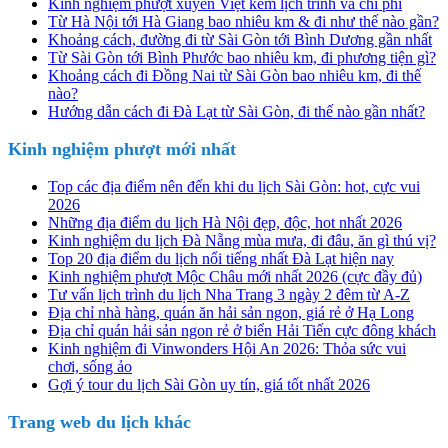
Kinh nghiệm phượt xuyên Việt kèm lịch trình và chi phí
Từ Hà Nội tới Hà Giang bao nhiêu km & đi như thế nào gần?
Khoảng cách, đường đi từ Sài Gòn tới Bình Dương gần nhất
Từ Sài Gòn tới Bình Phước bao nhiêu km, đi phương tiện gì?
Khoảng cách đi Đồng Nai từ Sài Gòn bao nhiêu km, đi thế
nào?
Hướng dẫn cách đi Đà Lạt từ Sài Gòn, đi thế nào gần nhất?
Kinh nghiệm phượt mới nhất
Top các địa điểm nên đến khi du lịch Sài Gòn: hot, cực vui
2026
Những địa điểm du lịch Hà Nội đẹp, độc, hot nhất 2026
Kinh nghiệm du lịch Đà Nẵng mùa mưa, đi đâu, ăn gì thú vị?
Top 20 địa điểm du lịch nổi tiếng nhất Đà Lạt hiện nay
Kinh nghiệm phượt Mộc Châu mới nhất 2026 (cực đầy đủ)
Tư vấn lịch trình du lịch Nha Trang 3 ngày 2 đêm từ A-Z
Địa chỉ nhà hàng, quán ăn hải sản ngon, giá rẻ ở Hạ Long
Địa chỉ quán hải sản ngon rẻ ở biển Hải Tiến cực đông khách
Kinh nghiệm đi Vinwonders Hội An 2026: Thỏa sức vui
chơi, sống ảo
Gợi ý tour du lịch Sài Gòn uy tín, giá tốt nhất 2026
Trang web du lịch khác