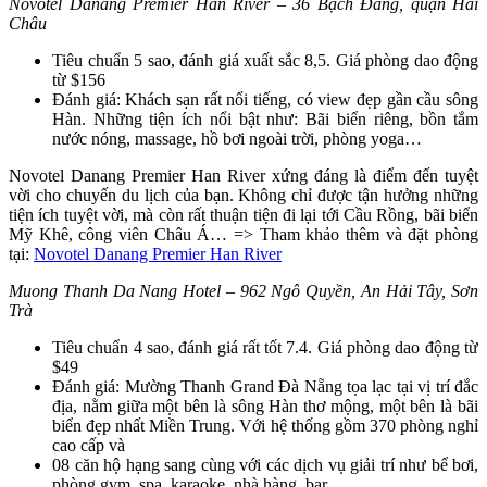
Novotel Danang Premier Han River – 36 Bạch Đằng, quận Hải
Châu
Tiêu chuẩn 5 sao, đánh giá xuất sắc 8,5. Giá phòng dao động
từ $156
Đánh giá: Khách sạn rất nổi tiếng, có view đẹp gần cầu sông
Hàn. Những tiện ích nổi bật như: Bãi biển riêng, bồn tắm
nước nóng, massage, hồ bơi ngoài trời, phòng yoga…
Novotel Danang Premier Han River xứng đáng là điểm đến tuyệt
vời cho chuyến du lịch của bạn. Không chỉ được tận hưởng những
tiện ích tuyệt vời, mà còn rất thuận tiện đi lại tới Cầu Rồng, bãi biển
Mỹ Khê, công viên Châu Á… => Tham khảo thêm và đặt phòng
tại:
Novotel Danang Premier Han River
Muong Thanh Da Nang Hotel – 962 Ngô Quyền, An Hải Tây, Sơn
Trà
Tiêu chuẩn 4 sao, đánh giá rất tốt 7.4. Giá phòng dao động từ
$49
Đánh giá: Mường Thanh Grand Đà Nẵng tọa lạc tại vị trí đắc
địa, nằm giữa một bên là sông Hàn thơ mộng, một bên là bãi
biển đẹp nhất Miền Trung. Với hệ thống gồm 370 phòng nghỉ
cao cấp và
08 căn hộ hạng sang cùng với các dịch vụ giải trí như bể bơi,
phòng gym, spa, karaoke, nhà hàng, bar…