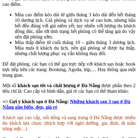
cao điểm.
Mùa cao điểm kéo dài từ giữa tháng 3 kéo dài đến hết tháng
10 dương lịch. Giá phòng và dịch vụ sẽ cao hơn, nhưng hầu
hết đều đúng với giá niêm yết, tuy nhiên với lượng du khách
đông đúc, dẫn tới tình trạng hết phòng có thể tăng giá do vậy
nên đặt phòng sớm.
Mùa thấp điểm từ cuối tháng 10 – giữa tháng 3 dương lịch.
Mùa mưa ít khách du lịch, nên giá phòng sẽ được hạ thấp,
nhưng chất lượng phục vụ vẫn không thay đổi.
Để đặt phòng, các bạn có thể gọi trực tiếp với khách sạn hoặc book
trực tiếp trên các trang: Booking, Agoda, trip,… Hay thông qua một
trung gian.
Một số
khách sạn tốt và chất lượng ở Đà Nẵng
được phân theo 2
tiêu chí là: Cao cấp và bình dân, giá rẻ các bạn có thể tham khảo:
=> Gợi ý khách sạn ở Đà Nẵng:
Những khách sạn 3 sao ở Đà
Nẵng gần biển, đẹp, giá rẻ
Khách sạn cao cấp, nổi tiếng và sang trọng ở Đà Nẵng được nhiều
du khách lựa chọn: (thích hợp với nghỉ dưỡng, gia đình, đi tuần
trăng mật…)