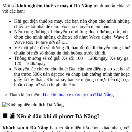
Một số
kinh nghiệm thuê xe máy ở Đà Nẵng
mình muốn chia sẻ
với các bạn:
Khi gọi điện thuê xe máy, các bạn nên chọn cho mình những
chiếc xe tốt nhất để đảm bảo cho chuyến đi an toàn.
Nếu cung đường di chuyển có những đoạn đường dốc, nên
chọn cho mình những chiếc xe số như: Wave alpha, Wave S,
Wave Rsx, Future đời đầu,…
Vẽ một phác đồ về đường đi, bản đồ để di chuyển cũng như
chuẩn bị một số thông tin tình huống trước khi đi.
Thông thường sẽ có giá: Xe số: 100 – 120k/ngày. Xe tay ga:
120 – 160k/ngày.
Nguyên tắc chủ xe cho thuê: Bạn cần hẹn điểm giao xe, họ sẽ
thu trước 500k tiền đặt cọc và chụp ảnh chứng mình thư hoặc
giấy tờ tùy thân. Khi trả xe, bạn sẽ nhận lại được tiền đặt cọc
hoặc cộng trừ vào chi phí thuê xe.
=> Tham khảo thêm:
Địa chỉ thuê xe máy uy tín ở Đà Nẵng
🏢 🏬 Nên ở đâu khi đi phượt Đà Nẵng?
Khách sạn ở Đà Nẵng
bạn có rất nhiều lựa chọn khác nhau, với