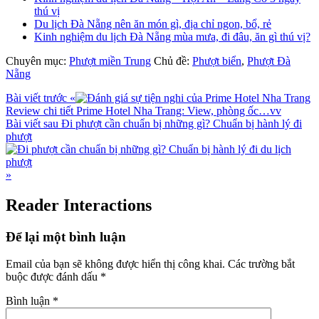
thú vị
Du lịch Đà Nẵng nên ăn món gì, địa chỉ ngon, bổ, rẻ
Kinh nghiệm du lịch Đà Nẵng mùa mưa, đi đâu, ăn gì thú vị?
Chuyên mục:
Phượt miền Trung
Chủ đề:
Phượt biển
,
Phượt Đà
Nẵng
Bài viết trước
«
Review chi tiết Prime Hotel Nha Trang: View, phòng ốc…vv
Bài viết sau
Đi phượt cần chuẩn bị những gì? Chuẩn bị hành lý đi
phượt
»
Reader Interactions
Để lại một bình luận
Email của bạn sẽ không được hiển thị công khai.
Các trường bắt
buộc được đánh dấu
*
Bình luận
*