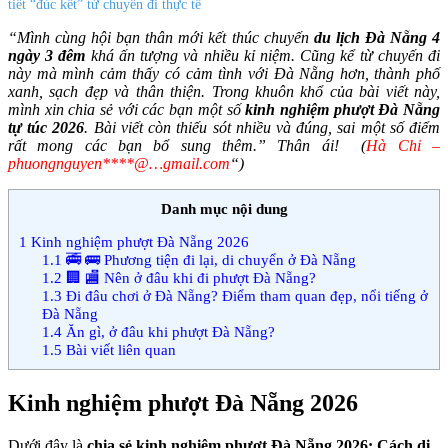
tiết “đúc kết” từ chuyến đi thực tế
“Mình cùng hội bạn thân mới kết thúc chuyến
du lịch Đà Nẵng 4
ngày 3 đêm
khá ấn tượng và nhiều kỉ niệm. Cũng kể từ chuyến đi
này mà mình cảm thấy có cảm tình với Đà Nẵng hơn, thành phố
xanh, sạch đẹp và thân thiện. Trong khuôn khổ của bài viết này,
mình xin chia sẻ với các bạn một số
kinh nghiệm phượt Đà Nẵng
tự túc 2026
. Bài viết còn thiếu sót nhiều và đúng, sai một số điểm
rất mong các bạn bổ sung thêm.”
Thân ái!
(
Hà Chi –
phuongnguyen****@…gmail.com
“)
Danh mục nội dung
1
Kinh nghiệm phượt Đà Nẵng 2026
1.1
🚎 🚌 Phương tiện đi lại, di chuyển ở Đà Nẵng
1.2
🏢 🏬 Nên ở đâu khi đi phượt Đà Nẵng?
1.3
Đi đâu chơi ở Đà Nẵng? Điểm tham quan đẹp, nổi tiếng ở
Đà Nẵng
1.4
Ăn gì, ở đâu khi phượt Đà Nẵng?
1.5
Bài viết liên quan
Kinh nghiệm phượt Đà Nẵng 2026
Dưới đây là
chia sẻ kinh nghiệm phượt Đà Nẵng 2026: Cách di