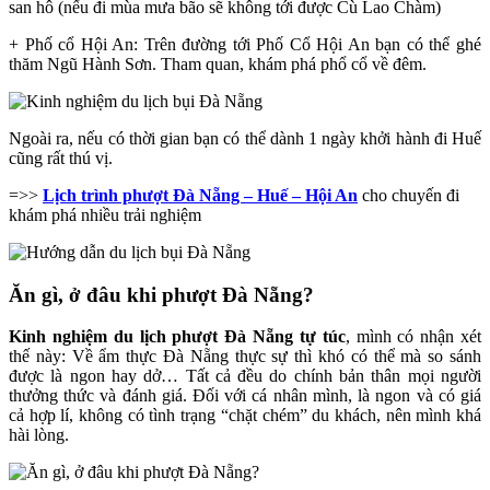
san hô (nếu đi mùa mưa bão sẽ không tới được Cù Lao Chàm)
+ Phố cổ Hội An: Trên đường tới Phố Cổ Hội An bạn có thể ghé
thăm Ngũ Hành Sơn. Tham quan, khám phá phổ cổ về đêm.
Ngoài ra, nếu có thời gian bạn có thể dành 1 ngày khởi hành đi Huế
cũng rất thú vị.
=>>
Lịch trình phượt Đà Nẵng – Huế – Hội An
cho chuyến đi
khám phá nhiều trải nghiệm
Ăn gì, ở đâu khi phượt Đà Nẵng?
Kinh nghiệm du lịch phượt Đà Nẵng tự túc
, mình có nhận xét
thế này: Về ẩm thực Đà Nẵng thực sự thì khó có thể mà so sánh
được là ngon hay dở… Tất cả đều do chính bản thân mọi người
thưởng thức và đánh giá. Đối với cá nhân mình, là ngon và có giá
cả hợp lí, không có tình trạng “chặt chém” du khách, nên mình khá
hài lòng.