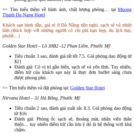
=> Tìm hiểu thêm về hình ảnh, chất lượng phòng… tại
Muong
Thanh Da Nang Hotel
Khách sạn bình dân, giá rẻ ở Đà Nẵng tiện nghi, sạch sẽ và nhiệt
tình (thích hợp với những người có chi phí hạn hẹp, du lịch bụi,
phượt…)
Golden Star Hotel – Lô 30B2 -12 Phan Liêm, Phước Mỹ
Tiêu chuẩn 3 sao, đánh giá rất tốt 7.5. Giá phòng dao động từ
$21
Đánh giá: Có vị trí gần biển, sạch sẽ và yên tĩnh. Tuy nhiên,
điểm trừ của khách sạn này là thực đơn buffet sáng chưa
được phong phú.
=> Tìm hiểu thêm và đặt phòng tại:
Golden Star Hotel
Nirvana Hotel – 31 Hà Bổng, Phước Mỹ
Tiêu chuẩn 2 sao, đánh giá xuất sắc 8.3. Giá phòng dao động
từ $16
Đánh giá: Phòng ốc sạch sẽ, thoáng mát, nhân viên thân
thiện… tuy nhiên điểm trừ cần lưu ý đó là hệ thống wifi khá
chậm.