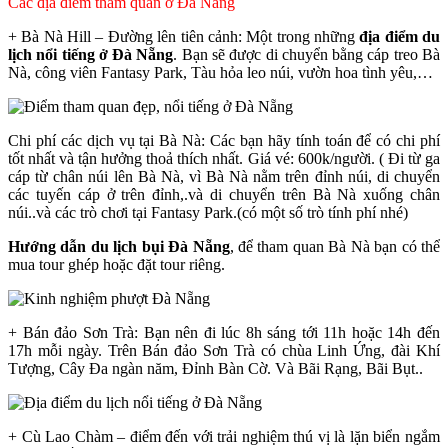
Các địa điểm tham quan ở Đà Nẵng
+ Bà Nà Hill – Đường lên tiên cảnh: Một trong những
địa điểm du
lịch nổi tiếng ở Đà Nẵng
. Bạn sẽ được di chuyển bằng cáp treo Bà
Nà, công viên Fantasy Park, Tàu hỏa leo núi, vườn hoa tình yêu,…
Chi phí các dịch vụ tại Bà Nà: Các bạn hãy tính toán để có chi phí
tốt nhất và tận hưởng thoả thích nhất. Giá vé: 600k/người. ( Đi từ ga
cáp từ chân núi lên Bà Nà, vì Bà Nà nằm trên đỉnh núi, di chuyển
các tuyến cáp ở trên đỉnh,.và di chuyển trên Bà Nà xuống chân
núi..và các trò chơi tại Fantasy Park.(có một số trò tính phí nhé)
Hướng dẫn du lịch bụi Đà Nẵng
, để tham quan Bà Nà bạn có thể
mua tour ghép hoặc đặt tour riêng.
+ Bán đảo Sơn Trà: Bạn nên đi lúc 8h sáng tới 11h hoặc 14h đến
17h mỗi ngày. Trên Bán đảo Sơn Trà có chùa Linh Ứng, đài Khí
Tượng, Cây Đa ngàn năm, Đỉnh Bàn Cờ. Và Bãi Rạng, Bãi Bụt..
+ Cù Lao Chàm – điểm đến với trải nghiệm thú vị là lặn biển ngắm