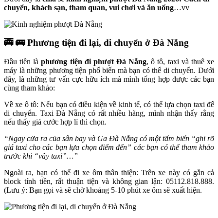
chuyển, khách sạn, tham quan, vui chơi và ăn uống
…vv
🚎 🚌 Phương tiện đi lại, di chuyển ở Đà Nẵng
Đầu tiên là
phương tiện đi phượt Đà Nẵng
, ô tô, taxi và thuê xe
máy là những phương tiện phổ biến mà bạn có thể di chuyển. Dưới
đây, là những tư vấn cực hữu ích mà mình tổng hợp được các bạn
cùng tham khảo:
Về xe ô tô: Nếu bạn có điều kiện về kinh tế, có thể lựa chọn taxi để
di chuyển. Taxi Đà Nẵng có rất nhiều hãng, mình nhận thấy rằng
nếu thấy giá cước hợp lí thì chọn.
“Ngay cửa ra của sân bay và Ga Đà Nẵng có một tấm biển “ghi rõ
giá taxi cho các bạn lựa chọn điểm đến” các bạn có thể tham khảo
trước khi “vẫy taxi”…”
Ngoài ra, bạn có thể đi xe ôm thân thiện: Trên xe này có gắn cả
block tính tiền, rất thuận tiện và không gian lận: 05112.818.888.
(Lưu ý: Bạn gọi và sẽ chờ khoảng 5-10 phút xe ôm sẽ xuất hiện.