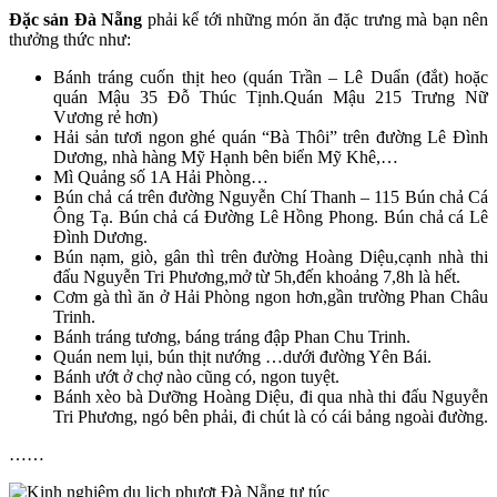
Đặc sản Đà Nẵng
phải kể tới những món ăn đặc trưng mà bạn nên
thưởng thức như:
Bánh tráng cuốn thịt heo (quán Trần – Lê Duẩn (đắt) hoặc
quán Mậu 35 Đỗ Thúc Tịnh.Quán Mậu 215 Trưng Nữ
Vương rẻ hơn)
Hải sản tươi ngon ghé quán “Bà Thôi” trên đường Lê Đình
Dương, nhà hàng Mỹ Hạnh bên biển Mỹ Khê,…
Mì Quảng số 1A Hải Phòng…
Bún chả cá trên đường Nguyễn Chí Thanh – 115 Bún chả Cá
Ông Tạ. Bún chả cá Đường Lê Hồng Phong. Bún chả cá Lê
Đình Dương.
Bún nạm, giò, gân thì trên đường Hoàng Diệu,cạnh nhà thi
đấu Nguyễn Tri Phương,mở từ 5h,đến khoảng 7,8h là hết.
Cơm gà thì ăn ở Hải Phòng ngon hơn,gần trường Phan Châu
Trinh.
Bánh tráng tương, báng tráng đập Phan Chu Trinh.
Quán nem lụi, bún thịt nướng …dưới đường Yên Bái.
Bánh ướt ở chợ nào cũng có, ngon tuyệt.
Bánh xèo bà Dưỡng Hoàng Diệu, đi qua nhà thi đấu Nguyễn
Tri Phương, ngó bên phải, đi chút là có cái bảng ngoài đường.
……