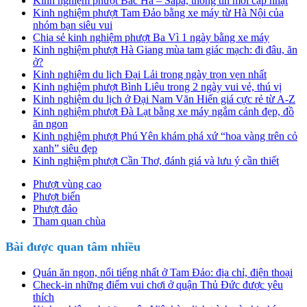
Kinh nghiệm phượt Bắc Hà – Sapa, thông tin mới cập nhật
Kinh nghiệm phượt Tam Đảo bằng xe máy từ Hà Nội của
nhóm bạn siêu vui
Chia sẻ kinh nghiệm phượt Ba Vì 1 ngày bằng xe máy
Kinh nghiệm phượt Hà Giang mùa tam giác mạch: đi đâu, ăn
ở?
Kinh nghiệm du lịch Đại Lải trong ngày trọn vẹn nhất
Kinh nghiệm phượt Bình Liêu trong 2 ngày vui vẻ, thú vị
Kinh nghiệm du lịch ở Đại Nam Văn Hiến giá cực rẻ từ A-Z
Kinh nghiệm phượt Đà Lạt bằng xe máy ngắm cảnh đẹp, đồ
ăn ngon
Kinh nghiệm phượt Phú Yên khám phá xứ “hoa vàng trên cỏ
xanh” siêu đẹp
Kinh nghiệm phượt Cần Thơ, đánh giá và lưu ý cần thiết
Phượt vùng cao
Phượt biển
Phượt đảo
Tham quan chùa
Bài được quan tâm nhiều
Quán ăn ngon, nổi tiếng nhất ở Tam Đảo: địa chỉ, điện thoại
Check-in những điểm vui chơi ở quận Thủ Đức được yêu
thích