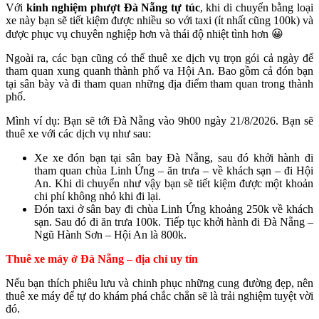
Với
kinh nghiệm phượt Đà Nẵng tự túc
, khi di chuyển bằng loại
xe này bạn sẽ tiết kiệm được nhiều so với taxi (ít nhất cũng 100k) và
được phục vụ chuyên nghiệp hơn và thái độ nhiệt tình hơn 😀
Ngoài ra, các bạn cũng có thể thuê xe dịch vụ trọn gói cả ngày để
tham quan xung quanh thành phố va Hội An. Bao gồm cả đón bạn
tại sân bày và đi tham quan những địa điểm tham quan trong thành
phố.
Mình ví dụ: Bạn sẽ tới Đà Nẵng vào 9h00 ngày 21/8/2026. Bạn sẽ
thuê xe với các dịch vụ như sau:
Xe xe đón bạn tại sân bay Đà Nẵng, sau đó khởi hành đi
tham quan chùa Linh Ứng – ăn trưa – về khách sạn – đi Hội
An. Khi di chuyển như vậy bạn sẽ tiết kiệm được một khoản
chi phí không nhỏ khi đi lại.
Đón taxi ở sân bay đi chùa Linh Ứng khoảng 250k về khách
sạn. Sau đó đi ăn trưa 100k. Tiếp tục khởi hành đi Đà Nẵng –
Ngũ Hành Sơn – Hội An là 800k.
Thuê xe máy ở Đà Nẵng – địa chỉ uy tín
Nếu bạn thích phiêu lưu và chinh phục những cung đường đẹp, nên
thuê xe máy để tự do khám phá chắc chắn sẽ là trải nghiệm tuyệt vời
đó.