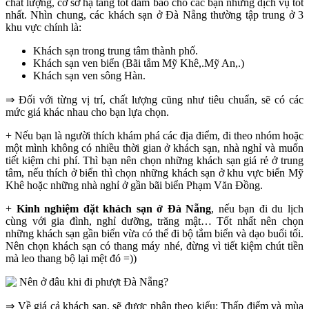
chất lượng, cơ sở hạ tầng tốt đảm bảo cho các bạn những dịch vụ tốt
nhất. Nhìn chung, các khách sạn ở Đà Nẵng thường tập trung ở 3
khu vực chính là:
Khách sạn trong trung tâm thành phố.
Khách sạn ven biển (Bãi tắm Mỹ Khê,.Mỹ An,.)
Khách sạn ven sông Hàn.
⇒ Đối với từng vị trí, chất lượng cũng như tiêu chuẩn, sẽ có các
mức giá khác nhau cho bạn lựa chọn.
+ Nếu bạn là người thích khám phá các địa điểm, đi theo nhóm hoặc
một mình không có nhiều thời gian ở khách sạn, nhà nghỉ và muốn
tiết kiệm chi phí. Thì bạn nên chọn những khách sạn giá rẻ ở trung
tâm, nếu thích ở biển thì chọn những khách sạn ở khu vực biển Mỹ
Khê hoặc những nhà nghỉ ở gần bãi biển Phạm Văn Đồng.
+
Kinh nghiệm đặt khách sạn ở Đà Nẵng
, nếu bạn đi du lịch
cùng với gia đình, nghỉ dưỡng, trăng mật… Tốt nhất nên chọn
những khách sạn gần biển vừa có thể đi bộ tắm biển và dạo buổi tối.
Nên chọn khách sạn có thang máy nhé, đừng vì tiết kiệm chút tiền
mà leo thang bộ lại mệt đó =))
⇒ Về giá cả khách sạn, sẽ được phân theo kiểu: Thấp điểm và mùa