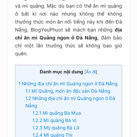
kiệm
và mì quảng. Mặc dù bạn có thể ăn mì quảng
ở bất kì nơi nào nhưng không thể không
thưởng thức món ăn nổi tiếng này khi đến Đà
Nẵng. BlogYeuPhuot sẽ mách bạn những
địa
chỉ ăn mì Quảng ngon ở Đà Nẵng,
đảm bảo
chỉ một lần thưởng thức sẽ không bao giờ
quên.
Danh mục nội dung
[
Ẩn đi
]
1
Những địa chỉ ăn mì Quảng ngon ở Đà Nẵng
1.1
Mì Quảng, món ăn đặc sản Đà Nẵng
1.2
Những địa chỉ ăn mì Quảng ngon ở Đà
Nẵng
1.2.1
Mì quảng Bà Mua
1.2.2
Mì quảng Bà Vị
1.2.3
Mỳ quảng Bà Lữ
1.2.4
Mì quảng Thi