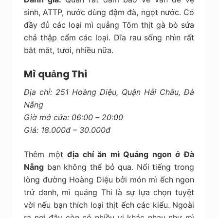
sinh, ATTP, nước dùng đậm đà, ngọt nước. Có
đầy đủ các loại mì quảng Tôm thịt gà bò sứa
chả thập cẩm các loại. Dĩa rau sống nhìn rất
bắt mắt, tươi, nhiều nữa.
Mì quảng Thi
Địa chỉ: 251 Hoàng Diệu, Quận Hải Châu, Đà
Nẵng
Giờ mở cửa: 06:00 – 20:00
Giá: 18.000đ – 30.000đ
Thêm một
địa chỉ ăn mì Quảng ngon ở Đà
Nẵng
bạn không thể bỏ qua. Nổi tiếng trong
lòng đường Hoàng Diệu bởi món mì ếch ngon
trứ danh, mì quảng Thi là sự lựa chọn tuyệt
vời nếu bạn thích loại thịt ếch các kiểu. Ngoài
ra nơi đây còn có nhiều vị khác nhau như mì