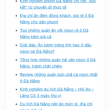
Kinh nghiệm phượt Đà Nẵng chi tiết “đúc
kết” từ chuyến đi thực tế
Địa chỉ ăn đêm đông khách, giá rẻ ở Đà
Nẵng cho dân phượt
Top những quán ăn vặt ngon rẻ ở Đà
Nẵng kèm giá cả
Giải đáp: Ăn bánh tráng thịt heo ở đâu
ngon tại Đà Nẵng?
Tổng hợp những quán hải sản ngon ở Đà
Nẵng, tránh chặt chém
Review những quán bún chả cá ngon nhất
ở Đà Nẵng
Kinh nghiệm du lịch Đà Nẵng – Hội An –
Lăng Cô 3 ngày thú vị
Du lịch Đà Nẵng nên ăn món gì, địa chỉ