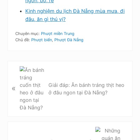
ngon, bổ, rẻ
Kinh nghiệm du lịch Đà Nẵng mùa mưa, đi
đâu, ăn gì thú vị?
Chuyên mục:
Phượt miền Trung
Chủ đề:
Phượt biển
,
Phượt Đà Nẵng
B
à
i
Giải đáp: Ăn bánh tráng thịt heo
«
v
ở đâu ngon tại Đà Nẵng?
i
ế
t
t
r
B
ư
à