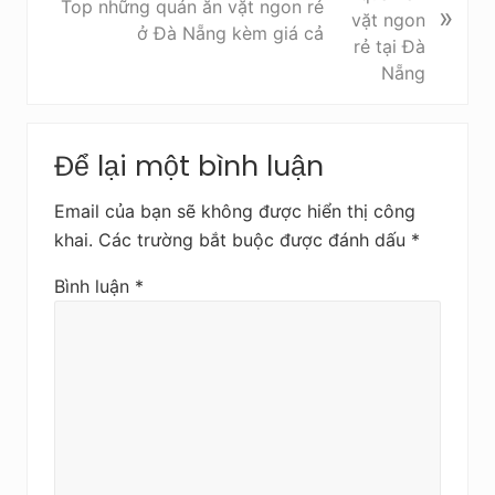
Top những quán ăn vặt ngon rẻ
»
ớ
i
ở Đà Nẵng kèm giá cả
c
v
i
ế
t
Reader
s
Để lại một bình luận
Interactions
a
u
Email của bạn sẽ không được hiển thị công
khai.
Các trường bắt buộc được đánh dấu
*
Bình luận
*