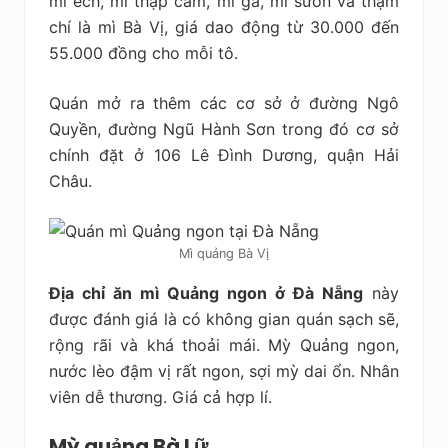
mì ếch, mì thập cẩm, mì gà, mì sườn và thậm
chí là mì Bà Vị, giá dao động từ 30.000 đến
55.000 đồng cho mỗi tô.
Quán mở ra thêm các cơ sở ở đường Ngô
Quyền, đường Ngũ Hành Sơn trong đó cơ sở
chính đặt ở 106 Lê Đình Dương, quận Hải
Châu.
Mì quảng Bà Vị
Địa chỉ ăn mì Quảng ngon ở Đà Nẵng
này
được đánh giá là có không gian quán sạch sẽ,
rộng rãi và khá thoải mái. Mỳ Quảng ngon,
nước lèo đậm vị rất ngon, sợi mỳ dai ổn. Nhân
viên dễ thương. Giá cả hợp lí.
Mỳ quảng Bà Lữ