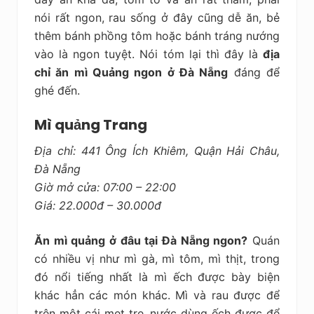
nói rất ngon, rau sống ở đây cũng dễ ăn, bẻ
thêm bánh phồng tôm hoặc bánh tráng nướng
vào là ngon tuyệt. Nói tóm lại thì đây là
địa
chỉ ăn mì Quảng ngon ở Đà Nẵng
đáng để
ghé đến.
Mì quảng Trang
Địa chỉ: 441 Ông Ích Khiêm, Quận Hải Châu,
Đà Nẵng
Giờ mở cửa: 07:00 – 22:00
Giá: 22.000đ – 30.000đ
Ăn mì quảng ở đâu tại Đà Nẵng ngon?
Quán
có nhiều vị như mì gà, mì tôm, mì thịt, trong
đó nổi tiếng nhất là mì ếch được bày biện
khác hẳn các món khác. Mì và rau được để
trên một cái mẹt tre, nước dùng ếch được để