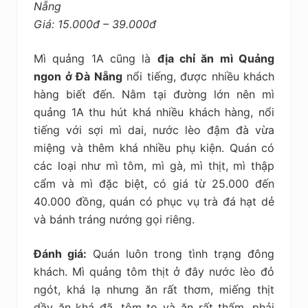
Nẵng
Giá: 15.000đ – 39.000đ
Mì quảng 1A cũng là
địa chỉ ăn mì Quảng
ngon ở Đà Nẵng
nổi tiếng, được nhiều khách
hàng biết đến. Nằm tại đường lớn nên mì
quảng 1A thu hút khá nhiều khách hàng, nổi
tiếng với sợi mì dai, nước lèo đậm đà vừa
miệng và thêm khá nhiều phụ kiện. Quán có
các loại như mì tôm, mì gà, mì thịt, mì thập
cẩm và mì đặc biệt, có giá từ 25.000 đến
40.000 đồng, quán có phục vụ trà đá hạt dẻ
và bánh tráng nướng gọi riêng.
Đánh giá:
Quán luôn trong tình trạng đông
khách. Mì quảng tôm thịt ở đây nước lèo đỏ
ngót, khá lạ nhưng ăn rất thơm, miếng thịt
dầy ăn khá đã, tôm to và ăn rất thấm, phải