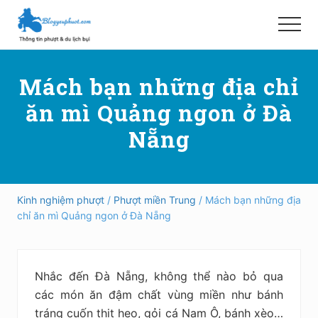
Menu
Skip
Bỏ
to
qua
Menu
main
primary
Hướng
content
sidebar
dẫn
Mách bạn những địa chỉ
đi
phượt,
ăn mì Quảng ngon ở Đà
du
lịch
Nẵng
tự
túc
trong
và
ngoài
Kinh nghiệm phượt
/
Phượt miền Trung
/ Mách bạn những địa
nước
chỉ ăn mì Quảng ngon ở Đà Nẵng
an
toàn,
vui
vẻ,
Nhắc đến Đà Nẵng, không thể nào bỏ qua
trải
nghiệm,
các món ăn đậm chất vùng miền như bánh
tiết
tráng cuốn thịt heo, gỏi cá Nam Ô, bánh xèo…