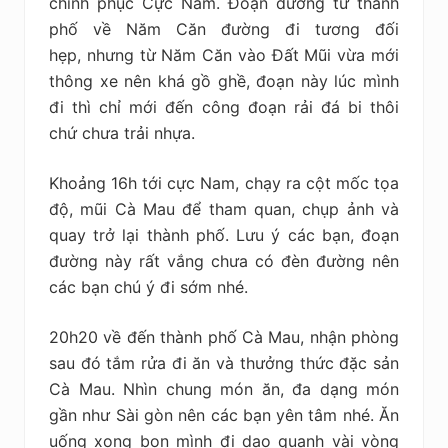
chinh phục Cực Nam. Đoạn đường từ thành
phố về Năm Căn đường đi tương đối
hẹp, nhưng từ Năm Căn vào Đất Mũi vừa mới
thông xe nên khá gồ ghề, đoạn này lúc mình
đi thì chỉ mới đến công đoạn rải đá bi thôi
chứ chưa trải nhựa.
Khoảng 16h tới cực Nam, chạy ra cột mốc tọa
độ, mũi Cà Mau để tham quan, chụp ảnh và
quay trở lại thành phố. Lưu ý các bạn, đoạn
đường này rất vắng chưa có đèn đường nên
các bạn chú ý đi sớm nhé.
20h20 về đến thành phố Cà Mau, nhận phòng
sau đó tắm rửa đi ăn và thưởng thức đặc sản
Cà Mau. Nhìn chung món ăn, đa dạng món
gần như Sài gòn nên các bạn yên tâm nhé. Ăn
uống xong bọn mình đi dạo quanh vài vòng