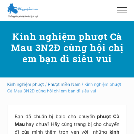
Menu
Skip
Bỏ
to
qua
Menu
main
primary
Hướng
content
sidebar
dẫn
Kinh nghiệm phượt Cà
đi
phượt,
Mau 3N2Đ cùng hội chị
du
lịch
em bạn dì siêu vui
tự
túc
trong
và
ngoài
Kinh nghiệm phượt
/
Phượt miền Nam
/ Kinh nghiệm phượt
nước
Cà Mau 3N2Đ cùng hội chị em bạn dì siêu vui
an
toàn,
vui
vẻ,
Bạn đã chuẩn bị balo cho chuyến
phượt Cà
trải
nghiệm,
Mau
hay chưa? Hãy cùng trang bị cho chuyến
tiết
đi của mình thêm trọn vẹn với những
kinh