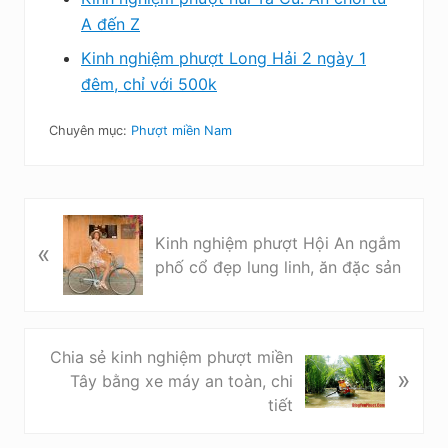
A đến Z
Kinh nghiệm phượt Long Hải 2 ngày 1
đêm, chỉ với 500k
Chuyên mục:
Phượt miền Nam
B
Kinh nghiệm phượt Hội An ngắm
«
à
phố cổ đẹp lung linh, ăn đặc sản
i
v
i
ế
B
Chia sẻ kinh nghiệm phượt miền
t
»
à
Tây bằng xe máy an toàn, chi
t
i
tiết
r
v
ư