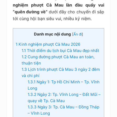
kiệm
nghiệm phượt Cà Mau lần đầu quẩy vui
“quên đường về”
dưới đây cho chuyến đi sắp
tới cùng hội bạn siêu vui, nhiều kỷ niệm.
Danh mục nội dung
[
Ẩn đi
]
1
Kinh nghiệm phượt Cà Mau 2026
1.1
Thời điểm du lịch bụi Cà Mau đẹp nhất
1.2
Cung đường phượt Cà Mau an toàn,
thuận tiện
1.3
Lịch trình phượt Cà Mau 3 ngày 2 đêm
và chi phí
1.3.1
Ngày 1: Tp Hồ Chí Minh – Tp. Vĩnh
Long
1.3.2
Ngày 2: Tp. Vĩnh Long – Đất Mũi –
quay về Tp. Cà Mau
1.3.3
Ngày 3: Tp. Cà Mau – Đồng Tháp
– Vĩnh Long