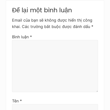
i
Reader
ớ
ế
Để lại một bình luận
c
Interactions
t
s
Email của bạn sẽ không được hiển thị công
a
khai.
Các trường bắt buộc được đánh dấu
*
u
Bình luận
*
Tên
*