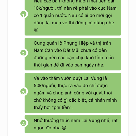
Nếu các bạn không muốn mất tiền oan
10k/người, thì nên rẽ phải vào cực Nam
có 1 quán nước. Nếu có ai đó mời gọi
dừng lại mua vé thì đừng có dừng nhé
😀
Cung quản lộ Phụng Hiệp và thị trấn
Năm Căn vào Đất Mũi chưa có đèn
đường nên các bạn chịu khó tính toán
thời gian để đi vào ban ngày nhé.
Vé vào thăm vườn quýt Lai Vung là
50k/người, thực ra vào đó chỉ được
ngắm và chụp ảnh cùng với quýt thôi
chứ không có gì đặc biệt, cá nhân mình
thấy hơi “phí tiền”.
Nhớ thưởng thức nem Lai Vung nhé, rất
ngon đó nha 😀