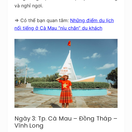
và nghỉ ngơi.
=> Có thể bạn quan tâm:
Những điểm du lịch
nổi tiếng ở Cà Mau “níu chân” du khách
Ngày 3: Tp. Cà Mau – Đồng Tháp –
Vĩnh Long