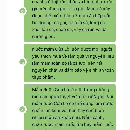
chanh có thịt rắn chắc và hình như khúc
giò nên được gọi là cá giò. Món cá này
được chế biến thành 7 món ăn hấp dẫn,
bổ dưỡng: cá gỏi, cá hấp sả, lòng cá
xào, lẩu cá, cháo cá, vây cá rán và da
chiên giòn.
Nước mắm Cửa Lò luôn được mọi người
yêu thích mua về làm quà vì nguyên liệu
làm mắm toàn bộ là cá tươi nên rất
nguyên chất và đảm bảo vệ sinh an toàn
thực phẩm.
Mắm Ruốc Cửa Lò
là một trong những
món ăn ngon tuyệt vời của xứ Nghệ. Với
mắm ruốc Cửa Lò có thể dùng làm nước
chấm, ăn kèm với bún hay chế biến
nhiều món ăn khác như: Nêm canh,
cháo ruốc, mắm ruốc rim hay mắm ruốc