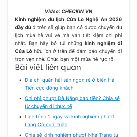
Video: CHECKIN VN
Kinh nghiệm du lịch Cửa Lò Nghệ An 2026
đầy đủ
ở trên
sẽ giúp bạn có được chuyến du
lịch mùa hè vui vẻ mà vẫn tiết kiệm chi phí
nhất. Bạn hãy bỏ túi những
kinh nghiệm đi
Cửa Lò
hữu ích ở trên để đảm bảo chuyến đi
trọn vẹn nhé. Chúc bạn một mùa hè rực rỡ.
Bài viết liên quan
Địa chỉ quán hải sản ngon rẻ ở biển Hải
Tiến cực đông khách
Chi phí phượt Đà Nẵng bao tiền? Chia sẻ
từ chuyến đi thực tế
Lịch trình 1 ngày và kinh nghiệm phượt
Lăng Cô cuối tuần
Chia sẻ kinh nghiệm phượt Nha Trang tự