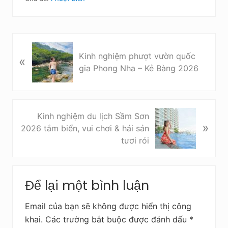
B
Kinh nghiệm phượt vườn quốc
«
à
gia Phong Nha – Kẻ Bàng 2026
i
v
i
ế
B
Kinh nghiệm du lịch Sầm Sơn
t
»
à
2026 tắm biển, vui chơi & hải sản
t
i
tươi rói
r
v
ư
i
Reader
ớ
ế
c
Để lại một bình luận
Interactions
t
s
Email của bạn sẽ không được hiển thị công
a
khai.
Các trường bắt buộc được đánh dấu
*
u