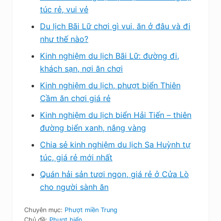
túc rẻ, vui vẻ
Du lịch Bãi Lữ chơi gì vui, ăn ở đâu và đi
như thế nào?
Kinh nghiệm du lịch Bãi Lữ: đường đi,
khách sạn, nơi ăn chơi
Kinh nghiệm du lịch, phượt biển Thiên
Cầm ăn chơi giá rẻ
Kinh nghiệm du lịch biển Hải Tiến – thiên
đường biển xanh, nắng vàng
Chia sẻ kinh nghiệm du lịch Sa Huỳnh tự
túc, giá rẻ mới nhất
Quán hải sản tươi ngon, giá rẻ ở Cửa Lò
cho người sành ăn
Chuyên mục:
Phượt miền Trung
Chủ đề:
Phượt biển