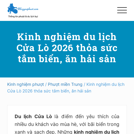
Menu
Skip
Bỏ
to
qua
Menu
main
primary
Hướng
content
sidebar
dẫn
Kinh nghiệm du lịch
đi
phượt,
Cửa Lò 2026 thỏa sức
du
lịch
tắm biển, ăn hải sản
tự
túc
trong
và
ngoài
Kinh nghiệm phượt
/
Phượt miền Trung
/ Kinh nghiệm du lịch
nước
Cửa Lò 2026 thỏa sức tắm biển, ăn hải sản
an
toàn,
vui
vẻ,
Du lịch Cửa Lò
là điểm đến yêu thích của
trải
nghiệm,
nhiều du khách vào mùa hè, với bãi biển trong
tiết
xanh và sạch đẹp. Những
kinh nghiệm du lịch