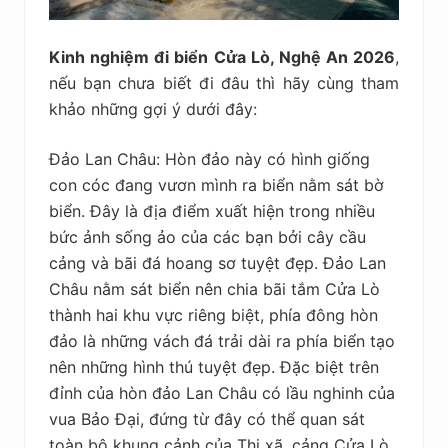
Kinh nghiệm đi biển Cửa Lò, Nghệ An 2026
,
nếu bạn chưa biết đi đâu thì hãy cùng tham
khảo những gợi ý dưới đây:
Đảo Lan Châu: Hòn đảo này có hình giống
con cóc đang vươn mình ra biển nằm sát bờ
biển. Đây là địa điểm xuất hiện trong nhiều
bức ảnh sống ảo của các bạn bởi cây cầu
cảng và bãi đá hoang sơ tuyệt đẹp. Đảo Lan
Châu nằm sát biển nên chia bãi tắm Cửa Lò
thành hai khu vực riêng biệt, phía đông hòn
đảo là những vách đá trải dài ra phía biển tạo
nên những hình thú tuyệt đẹp. Đặc biệt trên
đỉnh của hòn đảo Lan Châu có lầu nghinh của
vua Bảo Đại, đứng từ đây có thể quan sát
toàn bộ khung cảnh của Thị xã, cảng Cửa Lò