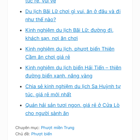
túc rẻ, vui vẻ
Du lịch Bãi Lữ chơi gì vui, ăn ở đâu và đi
như thế nào?
Kinh nghiệm du lịch Bãi Lữ: đường đi,
khách sạn, nơi ăn chơi
Kinh nghiệm du lịch, phượt biển Thiên
Cầm ăn chơi giá rẻ
Kinh nghiệm du lịch biển Hải Tiến – thiên
đường biển xanh, nắng vàng
Chia sẻ kinh nghiệm du lịch Sa Huỳnh tự
túc, giá rẻ mới nhất
Quán hải sản tươi ngon, giá rẻ ở Cửa Lò
cho người sành ăn
Chuyên mục:
Phượt miền Trung
Chủ đề:
Phượt biển