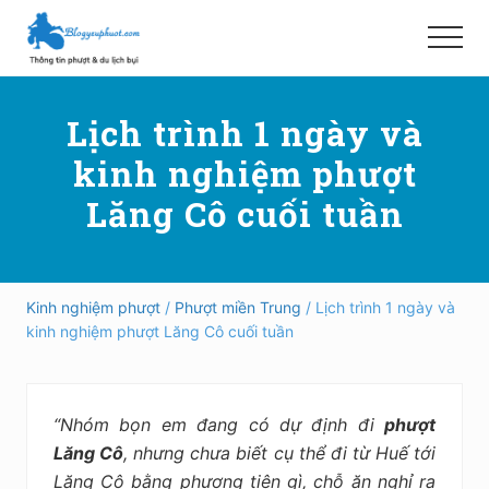
Menu
Skip
Bỏ
to
qua
Menu
main
primary
Hướng
content
sidebar
dẫn
Lịch trình 1 ngày và
đi
phượt,
kinh nghiệm phượt
du
lịch
Lăng Cô cuối tuần
tự
túc
trong
và
ngoài
Kinh nghiệm phượt
/
Phượt miền Trung
/ Lịch trình 1 ngày và
nước
kinh nghiệm phượt Lăng Cô cuối tuần
an
toàn,
vui
vẻ,
“Nhóm bọn em đang có dự định
đi
phượt
trải
nghiệm,
Lăng Cô
, nhưng chưa biết cụ thể đi từ Huế tới
tiết
Lăng Cô bằng phương tiện gì, chỗ ăn nghỉ ra