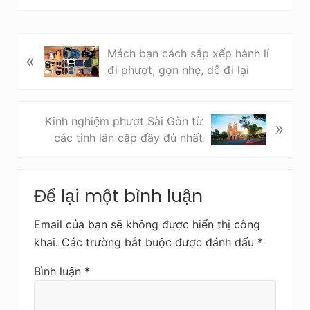
B
Mách bạn cách sắp xếp hành lí
«
à
đi phượt, gọn nhẹ, dễ đi lại
i
v
i
B
Kinh nghiệm phượt Sài Gòn từ
»
ế
à
các tỉnh lân cập đầy đủ nhất
t
i
t
v
Reader
r
i
Để lại một bình luận
Interactions
ư
ế
ớ
t
Email của bạn sẽ không được hiển thị công
c
s
khai.
Các trường bắt buộc được đánh dấu
*
a
u
Bình luận
*