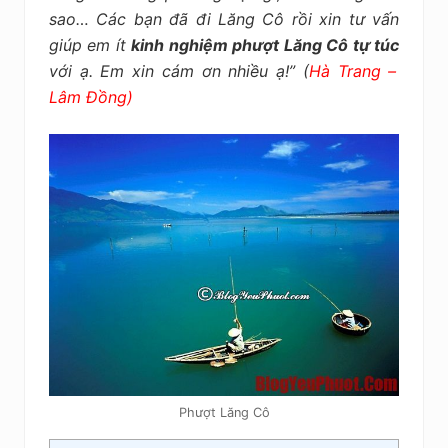
kiệm
sao… Các bạn đã đi Lăng Cô rồi xin tư vấn
giúp em ít
kinh nghiệm phượt Lăng Cô tự túc
với ạ. Em xin cám ơn nhiều ạ!” (
Hà Trang –
Lâm Đồng
)
Phượt Lăng Cô