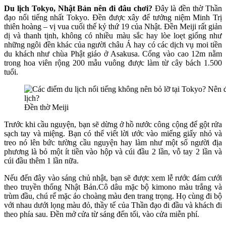
Du lịch Tokyo, Nhật Bản nên đi đâu chơi?
Đây là đền thờ Thần
đạo nổi tiếng nhất Tokyo. Đền được xây để tưởng niệm Minh Trị
thiên hoàng – vị vua cuối thế kỷ thứ 19 của Nhật. Đền Meiji rất giản
dị và thanh tịnh, không có nhiều màu sắc hay lòe loẹt giống như
những ngôi đền khác của người châu Á hay có các dịch vụ moi tiền
du khách như chùa Phật giáo ở Asakusa. Cổng vào cao 12m nằm
trong hoa viên rộng 200 mẫu vuông được làm từ cây bách 1.500
tuổi.
Đền thờ Meiji
Trước khi cầu nguyện, bạn sẽ dừng ở hồ nước công cộng để gột rửa
sạch tay và miệng. Bạn có thể viết lời ước vào miếng giấy nhỏ và
treo nó lên bức tường cầu nguyện hay làm như một số người địa
phương là bỏ một ít tiền vào hộp và cúi đầu 2 lần, vỗ tay 2 lần và
cúi đầu thêm 1 lần nữa.
Nếu đến đây vào sáng chủ nhật, bạn sẽ được xem lễ rước đám cưới
theo truyền thống Nhật Bản.Cô dâu mặc bộ kimono màu trắng và
trùm đầu, chú rể mặc áo choàng màu đen trang trọng. Họ cùng đi bộ
với nhau dưới lọng màu đỏ, thầy tế của Thần đạo đi đầu và khách đi
theo phía sau. Đền mở cửa từ sáng đến tối, vào cửa miễn phí.