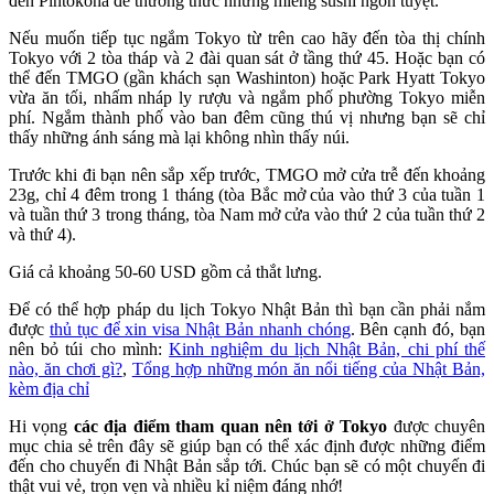
đến Pintokona để thưởng thức những miếng sushi ngon tuyệt.
Nếu muốn tiếp tục ngắm Tokyo từ trên cao hãy đến tòa thị chính
Tokyo với 2 tòa tháp và 2 đài quan sát ở tầng thứ 45. Hoặc bạn có
thể đến TMGO (gần khách sạn Washinton) hoặc Park Hyatt Tokyo
vừa ăn tối, nhấm nháp ly rượu và ngắm phố phường Tokyo miễn
phí. Ngắm thành phố vào ban đêm cũng thú vị nhưng bạn sẽ chỉ
thấy những ánh sáng mà lại không nhìn thấy núi.
Trước khi đi bạn nên sắp xếp trước, TMGO mở cửa trễ đến khoảng
23g, chỉ 4 đêm trong 1 tháng (tòa Bắc mở của vào thứ 3 của tuần 1
và tuần thứ 3 trong tháng, tòa Nam mở cửa vào thứ 2 của tuần thứ 2
và thứ 4).
Giá cả khoảng 50-60 USD gồm cả thắt lưng.
Để có thể hợp pháp du lịch Tokyo Nhật Bản thì bạn cần phải nắm
được
thủ tục để xin visa Nhật Bản nhanh chóng
. Bên cạnh đó, bạn
nên bỏ túi cho mình:
Kinh nghiệm du lịch Nhật Bản, chi phí thế
nào, ăn chơi gì?
,
Tổng hợp những món ăn nổi tiếng của Nhật Bản,
kèm địa chỉ
Hi vọng
các địa điểm tham quan nên tới ở Tokyo
được chuyên
mục chia sẻ trên đây sẽ giúp bạn có thể xác định được những điểm
đến cho chuyến đi Nhật Bản sắp tới. Chúc bạn sẽ có một chuyến đi
thật vui vẻ, trọn vẹn và nhiều kỉ niệm đáng nhớ!