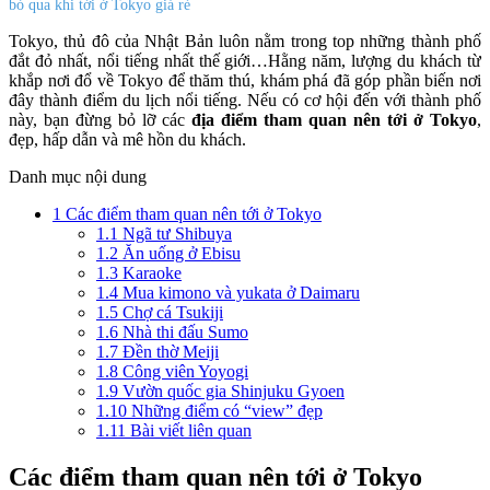
bỏ qua khi tới ở Tokyo giá rẻ
Tokyo, thủ đô của Nhật Bản luôn nằm trong top những thành phố
đắt đỏ nhất, nổi tiếng nhất thế giới…Hằng năm, lượng du khách từ
khắp nơi đổ về Tokyo để thăm thú, khám phá đã góp phần biến nơi
đây thành điểm du lịch nổi tiếng. Nếu có cơ hội đến với thành phố
này, bạn đừng bỏ lỡ các
địa điểm tham quan nên tới ở Tokyo
,
đẹp, hấp dẫn và mê hồn du khách.
Danh mục nội dung
1
Các điểm tham quan nên tới ở Tokyo
1.1
Ngã tư Shibuya
1.2
Ăn uống ở Ebisu
1.3
Karaoke
1.4
Mua kimono và yukata ở Daimaru
1.5
Chợ cá Tsukiji
1.6
Nhà thi đấu Sumo
1.7
Đền thờ Meiji
1.8
Công viên Yoyogi
1.9
Vườn quốc gia Shinjuku Gyoen
1.10
Những điểm có “view” đẹp
1.11
Bài viết liên quan
Các điểm tham quan nên tới ở Tokyo