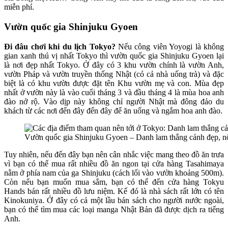
miễn phí.
Vườn quốc gia Shinjuku Gyoen
Đi đâu chơi khi du lịch Tokyo?
Nếu công viên Yoyogi là không
gian xanh thú vị nhất Tokyo thì vườn quốc gia Shinjuku Gyoen lại
là nơi đẹp nhất Tokyo. Ở đây có 3 khu vườn chính là vườn Anh,
vườn Pháp và vườn truyền thống Nhật (có cả nhà uống trà) và đặc
biệt là có khu vườn được đặt tên Khu vườn mẹ và con. Mùa đẹp
nhất ở vườn này là vào cuối tháng 3 và đầu tháng 4 là mùa hoa anh
đào nở rộ. Vào dịp này không chỉ người Nhật mà đông đảo du
khách từ các nơi đến đây đển đây để ăn uống và ngắm hoa anh đào.
Vườn quốc gia Shinjuku Gyoen – Danh lam thắng cảnh đẹp, nổ
Tuy nhiên, nếu đến đây bạn nên cân nhắc việc mang theo đồ ăn trưa
vì bạn có thể mua rất nhiều đồ ăn ngon tại cửa hàng Tasahimaya
nằm ở phía nam của ga Shinjuku (cách lối vào vườn khoảng 500m).
Còn nếu bạn muốn mua sắm, bạn có thể đến cửa hàng Tokyu
Hands bán rất nhiều đồ lưu niệm. Kế đó là nhà sách rất lớn có tên
Kinokuniya. Ở đây có cả một lầu bán sách cho người nước ngoài,
bạn có thể tìm mua các loại manga Nhật Bản đã được dịch ra tiếng
Anh.