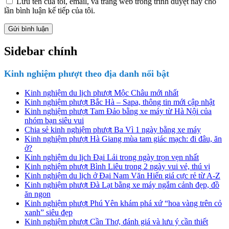
Lưu tên của tôi, email, và trang web trong trình duyệt này cho
lần bình luận kế tiếp của tôi.
Sidebar chính
Kinh nghiệm phượt theo địa danh nổi bật
Kinh nghiệm du lịch phượt Mộc Châu mới nhất
Kinh nghiệm phượt Bắc Hà – Sapa, thông tin mới cập nhật
Kinh nghiệm phượt Tam Đảo bằng xe máy từ Hà Nội của
nhóm bạn siêu vui
Chia sẻ kinh nghiệm phượt Ba Vì 1 ngày bằng xe máy
Kinh nghiệm phượt Hà Giang mùa tam giác mạch: đi đâu, ăn
ở?
Kinh nghiệm du lịch Đại Lải trong ngày trọn vẹn nhất
Kinh nghiệm phượt Bình Liêu trong 2 ngày vui vẻ, thú vị
Kinh nghiệm du lịch ở Đại Nam Văn Hiến giá cực rẻ từ A-Z
Kinh nghiệm phượt Đà Lạt bằng xe máy ngắm cảnh đẹp, đồ
ăn ngon
Kinh nghiệm phượt Phú Yên khám phá xứ “hoa vàng trên cỏ
xanh” siêu đẹp
Kinh nghiệm phượt Cần Thơ, đánh giá và lưu ý cần thiết