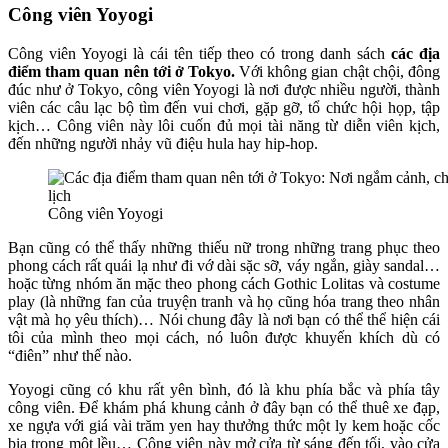
Công viên Yoyogi
Công viên Yoyogi là cái tên tiếp theo có trong danh sách
các địa
điểm tham quan nên tới ở Tokyo.
Với không gian chật chội, đông
đúc như ở Tokyo, công viên Yoyogi là nơi được nhiều người, thành
viên các câu lạc bộ tìm đến vui chơi, gặp gỡ, tổ chức hội họp, tập
kịch… Công viên này lôi cuốn đủ mọi tài năng từ diễn viên kịch,
đến những người nhảy vũ điệu hula hay hip-hop.
Công viên Yoyogi
Bạn cũng có thể thấy những thiếu nữ trong những trang phục theo
phong cách rất quái lạ như đi vớ dài sặc sỡ, váy ngắn, giày sandal…
hoặc từng nhóm ăn mặc theo phong cách Gothic Lolitas và costume
play (là những fan của truyện tranh và họ cũng hóa trang theo nhân
vật mà họ yêu thích)… Nói chung đây là nơi bạn có thể thể hiện cái
tôi của mình theo mọi cách, nó luôn được khuyến khích dù có
“điên” như thế nào.
Yoyogi cũng có khu rất yên bình, đó là khu phía bắc và phía tây
công viên. Để khám phá khung cảnh ở đây bạn có thể thuê xe đạp,
xe ngựa với giá vài trăm yen hay thưởng thức một ly kem hoặc cốc
bia trong một lều… Công viên này mở cửa từ sáng đến tối, vào cửa