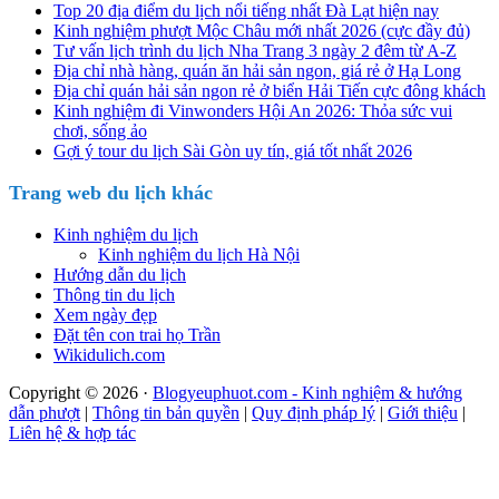
Top 20 địa điểm du lịch nổi tiếng nhất Đà Lạt hiện nay
Kinh nghiệm phượt Mộc Châu mới nhất 2026 (cực đầy đủ)
Tư vấn lịch trình du lịch Nha Trang 3 ngày 2 đêm từ A-Z
Địa chỉ nhà hàng, quán ăn hải sản ngon, giá rẻ ở Hạ Long
Địa chỉ quán hải sản ngon rẻ ở biển Hải Tiến cực đông khách
Kinh nghiệm đi Vinwonders Hội An 2026: Thỏa sức vui
chơi, sống ảo
Gợi ý tour du lịch Sài Gòn uy tín, giá tốt nhất 2026
Trang web du lịch khác
Kinh nghiệm du lịch
Kinh nghiệm du lịch Hà Nội
Hướng dẫn du lịch
Thông tin du lịch
Xem ngày đẹp
Đặt tên con trai họ Trần
Wikidulich.com
Copyright © 2026 ·
Blogyeuphuot.com - Kinh nghiệm & hướng
dẫn phượt
|
Thông tin bản quyền
|
Quy định pháp lý
|
Giới thiệu
|
Liên hệ & hợp tác