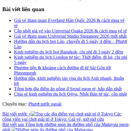
Bài viết liên quan
Giá vé tham quan Everland Hàn Quốc 2026 & cách mua vé
rẻ
Cập nhật giá vé vào Universal Osaka 2026 & cách mua vé rẻ
Giá vé tham quan Universal Studio Singapore 2026 mới nhất
Hướng dẫn du lịch bụi Lào, chuyến đi 5 ngày 4 đêm – Phượt
Lào
Kinh nghiệm du lịch bụi Bangkok, chi phí đi 3 ngày 2 đêm
Kinh nghiệm du lịch London tự túc: Thời điểm, đi lại, chi phí
5 ngày
Phương tiện & khoảng cách đường đi từ Sài Gòn tới
Phnompenh
Hướng dẫn, kinh nghiệm xin visa du lịch Anh nhanh, thuận
lợi
Tổng hợp địa điểm ăn uống ở Seoul ngon rẻ, hấp dẫn nhất
Chia sẻ kinh nghiệm du lịch Ojiya, Nhật Bản tự túc, cập nhật
Chuyên mục:
Phượt nước ngoài
Bài viết trước
«
Các
công viên vui chơi giải trí ở Tokyo: Giá vé, giờ mở cửa
Bài viết sau
Tổng hợp những món ăn đường phố của Malaysia ngon
nhất
»