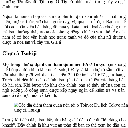
thường đến đây để đặt may. Ở đây có nhiều mẫu trưng bày và giá
đính kèm.
Ngoài kimono, shop có bán đồ phụ tùng đi kèm như dải thắt lưng
thêu, lược cài tóc, vớ chân, guốc dây, ví, quạt… rất đẹp. Bạn có thể
hỏi các nhân viên bán hàng để mua yukata – một loại áo choàng nhẹ
mà bạn thường thấy trong các phòng riêng ở khách sạn nhỏ. Áo của
nam sẽ có hoa văn hình học trắng xanh và đồ của phụ nữ thường
được in hoa lan và cây tre. Giá á
Chợ cá Tsukiji
Một trong những
địa điểm tham quan nên tới ở Tokyo
bạn không
thể bỏ qua đó chính là chợ cáTsukiji. Đây là khu chợ cá sầm uất và
lớn nhất thế giới với diện tích trên 220.000m2 và1.677 gian hàng.
Trước khi đến khu chợ chính, bạn phải đi qua nhiều cửa hàng bán
đồ hải sản. Khi bươc vào khu chợ chính, bạn sẽ thấy những con cá
ngừ khổng lồ đông lạnh được xếp ngay ngắn để kiểm tra và bán,
sau đó cá được móc và kéo đi.
Chợ cá Tsukiji
Lưu ý khi đến đây, bạn hãy tìm bảng chỉ dẫn có chữ “lối dàng cho
khách”. Đây chính là khu vực an toàn để bạn có thể xem họ đấu giá