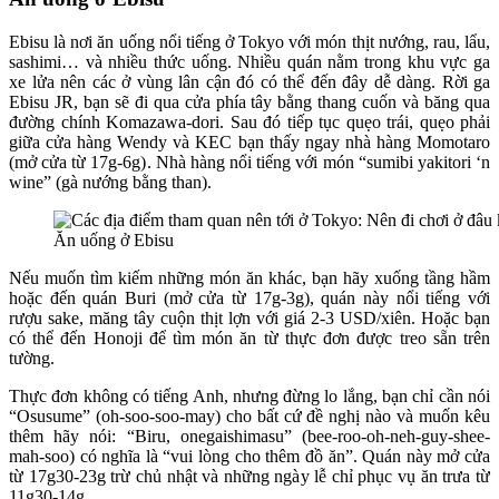
Ebisu là nơi ăn uống nổi tiếng ở Tokyo với món thịt nướng, rau, lẩu,
sashimi… và nhiều thức uống. Nhiều quán nằm trong khu vực ga
xe lửa nên các ở vùng lân cận đó có thể đến đây dễ dàng. Rời ga
Ebisu JR, bạn sẽ đi qua cửa phía tây bằng thang cuốn và băng qua
đường chính Komazawa-dori. Sau đó tiếp tục quẹo trái, quẹo phải
giữa cửa hàng Wendy và KEC bạn thấy ngay nhà hàng Momotaro
(mở cửa từ 17g-6g). Nhà hàng nổi tiếng với món “sumibi yakitori ‘n
wine” (gà nướng bằng than).
Ăn uống ở Ebisu
Nếu muốn tìm kiếm những món ăn khác, bạn hãy xuống tầng hầm
hoặc đến quán Buri (mở cửa từ 17g-3g), quán này nổi tiếng với
rượu sake, măng tây cuộn thịt lợn với giá 2-3 USD/xiên. Hoặc bạn
có thể đến Honoji để tìm món ăn từ thực đơn được treo sẵn trên
tường.
Thực đơn không có tiếng Anh, nhưng đừng lo lắng, bạn chỉ cần nói
“Osusume” (oh-soo-soo-may) cho bất cứ đề nghị nào và muốn kêu
thêm hãy nói: “Biru, onegaishimasu” (bee-roo-oh-neh-guy-shee-
mah-soo) có nghĩa là “vui lòng cho thêm đồ ăn”. Quán này mở cửa
từ 17g30-23g trừ chủ nhật và những ngày lễ chỉ phục vụ ăn trưa từ
11g30-14g.