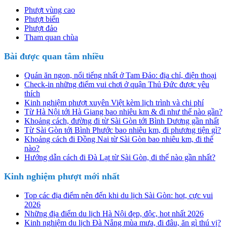
Phượt vùng cao
Phượt biển
Phượt đảo
Tham quan chùa
Bài được quan tâm nhiều
Quán ăn ngon, nổi tiếng nhất ở Tam Đảo: địa chỉ, điện thoại
Check-in những điểm vui chơi ở quận Thủ Đức được yêu
thích
Kinh nghiệm phượt xuyên Việt kèm lịch trình và chi phí
Từ Hà Nội tới Hà Giang bao nhiêu km & đi như thế nào gần?
Khoảng cách, đường đi từ Sài Gòn tới Bình Dương gần nhất
Từ Sài Gòn tới Bình Phước bao nhiêu km, đi phương tiện gì?
Khoảng cách đi Đồng Nai từ Sài Gòn bao nhiêu km, đi thế
nào?
Hướng dẫn cách đi Đà Lạt từ Sài Gòn, đi thế nào gần nhất?
Kinh nghiệm phượt mới nhất
Top các địa điểm nên đến khi du lịch Sài Gòn: hot, cực vui
2026
Những địa điểm du lịch Hà Nội đẹp, độc, hot nhất 2026
Kinh nghiệm du lịch Đà Nẵng mùa mưa, đi đâu, ăn gì thú vị?