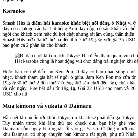
Karaoke
Smash Hits là
điểm hát karaoke khác biệt nổi tiếng ở Nhật
vì ở
đây có cataloge các bài hát tiếng Anh dày cộp, có sân khấu và chỗ
ngồi cho khách xem mặc dù hơi chật nhưng rất ấm cúng, thân thiện.
Smash Hits mở cửa từ thứ ba đến thứ 7 từ 19g-3g với giá 35 USD
bao gồm cả 2 phần ăn cho khách.
Hát karaoke cũng là hoạt động vui chơi đáng trải nghiệm khi 
Hoặc bạn có thể đến Jan Ken Pon, ở đây có ban nhạc sống chơi
nhạc, khách tham gia hát sẽ ngồi ở giữa. Jam Ken Pon mở cửa từ
19g-2g30 từ thứ 2 đến thứ 7 (riêng thứ sáu chơi đến 3g), chủ nhật
và các ngày lễ sẽ bắt đầu từ 18g-1g. Giá 22 USD cho nam và 20
USD cho nữ.
Mua kimono và yukata ở Daimaru
Hầu hết khi muốn rời khỏi Tokyo, du khách sẽ phải đến ga Tokyo.
Tuy nhiên trước khi làm thủ tục check out, bạn hãy ghé vào
Daimaru nằm ngay bên ngoài lối vào ga Yaesu. Ở tầng mười của
khu Daimaru có shop chuyên bán kimono rất tuyệt, phụ nữ Nhật