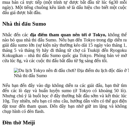
mua bán cá trực tiếp (một trình tự được bắt đầu từ lúc 6g30 mỗi
ngày). Một tiếng chuông kêu lảnh sẽ là dấu hiệu cho biết một cuộc
đấu giá được bắt đầu.
Nhà thi đấu Sumo
Nhắc đến các
địa điểm tham quan nên tới ở Tokyo,
không thể
nào bỏ qua nhà thi đấu Sumo.
Nếu bạn đến Tokyo trong dịp diễn ra
giải đấu sumo lớn (sự kiện này thường kéo dài 15 ngày vào tháng 1,
tháng 5 và tháng 9) hãy đi thẳng từ chợ cá Tsukiji đến Ryogoku
Kokugikan – nhà thi đấu Sumo quốc gia Tokyo. Phòng bán vé mở
cửa lúc 8g, và các cuộc thi đấu bắt đầu từ 9g sáng đến tối.
Nhà thi đấu Sumo
Nếu bạn đến đây vào dịp không diễn ra các giải đấu, bạn thử tìm
đến các lò dạy và huấn luyện sumo (ở Tokyo có khoảng 50 lò).
Nhưng chú ý là buổi học ở đây thường bắt đầu sớm và kết thúc lúc
10g. Tuy nhiên, nếu bạn có nhu cầu, hướng dẫn viên có thể gọi điện
đặt tour đến tham quan. Đến đây bạn nhớ giữ im lặng và không
chụp hình có đèn flash.
Đền thờ Meiji