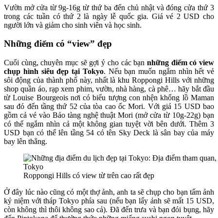
Vườn mở cửa từ 9g-16g từ thứ ba đến chủ nhật và đóng cửa thứ 3
trong các tuần có thứ 2 là ngày lễ quốc gia. Giá vé 2 USD cho
người lớn và giảm cho sinh viên và học sinh.
Những điểm có “view” đẹp
Cuối cùng, chuyên mục sẽ gợi ý cho các bạn
những điểm có view
chụp hình siêu đẹp tại Tokyo
. Nếu bạn muốn ngắm nhìn hết vẻ
sôi động của thành phố này, nhất là khu Roppongi Hills với những
shop quần áo, rạp xem phim, vườn, nhà hàng, cà phê… hãy bắt đầu
từ Louise Bourgeois nơi có biểu tượng con nhện khổng lồ Maman
sau đó đến tầng thứ 52 của tòa cao ốc Mori. Với giá 15 USD bao
gồm cả vé vào Bảo tàng nghệ thuật Mori (mở cửa từ 10g-22g) bạn
có thể ngắm nhìn cả một không gian tuyệt vời bên dưới. Thêm 3
USD bạn có thể lên tầng 54 có tên Sky Deck là sân bay của máy
bay lên thẳng.
Roppongi Hills có view từ trên cao rất đẹp
Ở đây lúc nào cũng có một thợ ảnh, anh ta sẽ chụp cho bạn tấm ảnh
kỷ niệm với tháp Tokyo phía sau (nếu bạn lấy ảnh sẽ mất 15 USD,
còn không thì thôi không sao cả). Đã đến trưa và bạn đói bụng, hãy