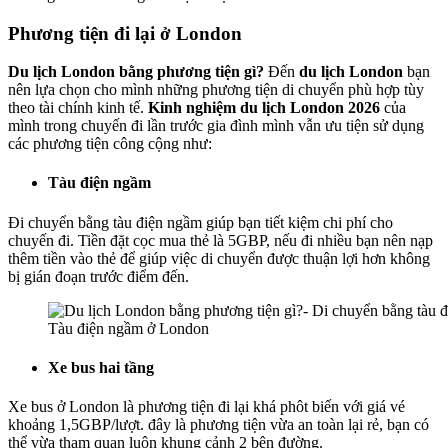
Phương tiện đi lại ở London
Du lịch London bằng phương tiện gì?
Đến
du lịch London
bạn
nên lựa chọn cho mình những phương tiện di chuyển phù hợp tùy
theo tài chính kinh tế.
Kinh nghiệm du lịch London 2026
của
mình trong chuyến đi lần trước gia đình mình vẫn ưu tiện sử dụng
các phương tiện công cộng như:
Tàu điện ngầm
Đi chuyển bằng tàu điện ngầm giúp bạn tiết kiệm chi phí cho
chuyến đi. Tiền đặt cọc mua thẻ là 5GBP, nếu đi nhiều bạn nên nạp
thêm tiền vào thẻ để giúp việc di chuyển được thuận lợi hơn không
bị gián đoạn trước điểm đến.
Tàu điện ngầm ở London
Xe bus hai tầng
Xe bus ở London là phương tiện đi lại khá phôt biến với giá vé
khoảng 1,5GBP/lượt. đây là phương tiện vừa an toàn lại rẻ, bạn có
thể vừa tham quan luôn khung cảnh 2 bên đường.