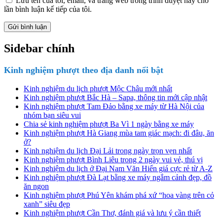
Lưu tên của tôi, email, và trang web trong trình duyệt này cho
lần bình luận kế tiếp của tôi.
Sidebar chính
Kinh nghiệm phượt theo địa danh nổi bật
Kinh nghiệm du lịch phượt Mộc Châu mới nhất
Kinh nghiệm phượt Bắc Hà – Sapa, thông tin mới cập nhật
Kinh nghiệm phượt Tam Đảo bằng xe máy từ Hà Nội của
nhóm bạn siêu vui
Chia sẻ kinh nghiệm phượt Ba Vì 1 ngày bằng xe máy
Kinh nghiệm phượt Hà Giang mùa tam giác mạch: đi đâu, ăn
ở?
Kinh nghiệm du lịch Đại Lải trong ngày trọn vẹn nhất
Kinh nghiệm phượt Bình Liêu trong 2 ngày vui vẻ, thú vị
Kinh nghiệm du lịch ở Đại Nam Văn Hiến giá cực rẻ từ A-Z
Kinh nghiệm phượt Đà Lạt bằng xe máy ngắm cảnh đẹp, đồ
ăn ngon
Kinh nghiệm phượt Phú Yên khám phá xứ “hoa vàng trên cỏ
xanh” siêu đẹp
Kinh nghiệm phượt Cần Thơ, đánh giá và lưu ý cần thiết