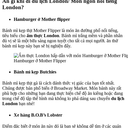
Ăn gì khi đi du lịch London/ Món ngon nổi tiếng
London?
Hamburger ở Mother flipper
Bánh mì kẹp thịt Mother Flipper là món ăn đường phố nổi tiếng,
tiêu biểu cho
ẩm thực London
. Bánh mì trắng mềm và phần nhân
đủ vị sẽ là một bữa sáng ngon tuyệt cho tất cả mọi người. ăn thử
bánh mì kẹp này bạn sẽ bị nghiện đấy.
Hamburger ở Mother Flipper
Bánh mì kẹp Butchies
Bánh mì kẹp thịt gà là cách đánh thức vị giác của bạn tốt nhất.
Chúng được bán phổ biến ở Broadway Market. Món bánh này rất
phù hợp cho những bạn đang thực hiện chế độ ăn kiêng hoặc đang
trong chế độ tập thể hình mà không lo phá dáng sau chuyến
du lịch
London
bạn nhé!
Xe hàng B.O.B’s Lobster
Điểm đặc biệt ở món ăn này đó là bạn sẽ không dễ tìm ở các quán