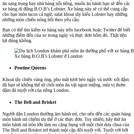
ăn sang trọng hay nhà hàng nổi tiếng, muốn ăn bánh bạn sẽ đến các
xe hàng di động B.O.B’s Lobster. Xe hàng này sẽ có thể cung cấp
cho bạn món tacos cá ngừ, salat khoai tây kiểu Lobster hay những
những món chiên nóng hổi theo yêu cầu.
Bạn có thể tìm kiếm xe hàng này trên facebook hoặc Twitter để biết
những điểm đến của xe trong ngày và thực đơn hôm đó. Thật tiện
lợi đúng không.
Xe hàng B.O.B’s Lobster ở London
Poutine Queens
Khoai tây chiên vàng óng, pho mát tươi béo ngậy và nước xốt đậm
đà bạn sẽ không thể từ chối món ăn vặt ngon miệng, mùi vị thơm
đậm đà tuyệt vời của riêng London.
The Bell and Brisket
Người dân London thường ăm bánh mì, cho nên đến các quán hàng
món bánh mì chiếm ưu thế ở các thực đơn. Tuy nhiên, hãy thử ăn
món bánh mì tròn lớn làm no căng bụng với một chút dưa chua của
The Bell and Brisket trở thành một cặp đôi tuyệt vời. Tuyệt vời bởi