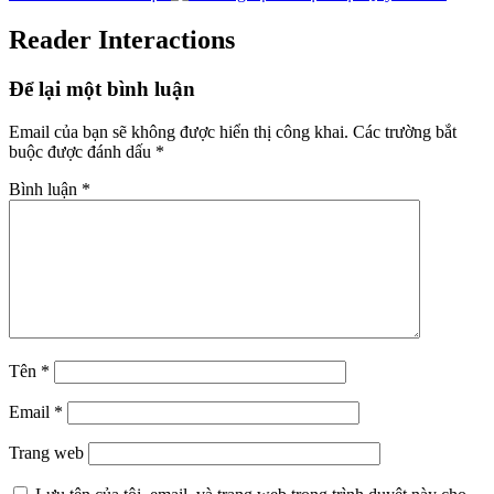
Reader Interactions
Để lại một bình luận
Email của bạn sẽ không được hiển thị công khai.
Các trường bắt
buộc được đánh dấu
*
Bình luận
*
Tên
*
Email
*
Trang web