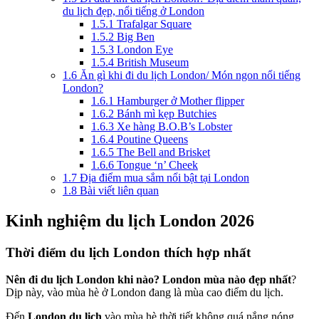
du lịch đẹp, nổi tiếng ở London
1.5.1
Trafalgar Square
1.5.2
Big Ben
1.5.3
London Eye
1.5.4
British Museum
1.6
Ăn gì khi đi du lịch London/ Món ngon nổi tiếng
London?
1.6.1
Hamburger ở Mother flipper
1.6.2
Bánh mì kẹp Butchies
1.6.3
Xe hàng B.O.B’s Lobster
1.6.4
Poutine Queens
1.6.5
The Bell and Brisket
1.6.6
Tongue ‘n’ Cheek
1.7
Địa điểm mua sắm nổi bật tại London
1.8
Bài viết liên quan
Kinh nghiệm du lịch London 2026
Thời điểm du lịch London thích hợp nhất
Nên đi du lịch London khi nào? London mùa nào đẹp nhất
?
Dịp này, vào mùa hè ở London đang là mùa cao điểm du lịch.
Đến
London du lịch
vào mùa hè thời tiết không quá nắng nóng,