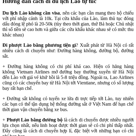
Hướng dẫn cách đi du lịch Lào tự túc
Du lịch Lào không cần visa
, nên các bạn cần mang theo hộ chiếu
với phí nhập cảnh là 10k. Tại cửa khẩu của Lào, làm thủ tục đóng
dấu đóng lệ phó là 20-50k (tùy theo thời gian, thứ Bả hoặc Chủ nhật
thì số tiền sẽ cao hơn và giữa các cửa khẩu khác nhau sẽ có mức thu
khác nhau)
Đi phượt Lào bằng phương tiện gì
? Xuất phát từ Hà Nội có rất
nhiều cách di chuyển như: Đường hàng không, đường bộ, đường
sắt.
+ Đường hàng không có chi phí khá cao. Hiện có hãng hàng
không Vietnam Airlines mở đường bay thường xuyên từ Hà Nội
đến Lào với giá vé khứ hồi là 5-8 triệu đồng. Ngoài ra, Lao Airlines
cũng có các chuyến bay từ Hà Nội tới Vientiane, nhưng có số lượng
bay rất hạn chế.
+ Đường sắt không có tuyến xe lửa đi trực tiếp tới Lào, tuy nhiên
các bạn có thể tận dụng hệ thống đường sắt ở Việt Nam để hạn chế
thời gian vận chuyển bằng xe bus.
+
Phượt Lào bằng đường bộ
là cách di chuyển được nhiều người
lựa chọn nhất, nếu linh hoạt được thời gian sẽ có chi phí thấp nhất.
Đây cũng là cách di chuyển hợp lí, đặc biệt với những bạn có chi