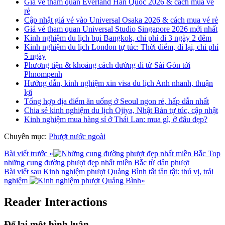
Giá vé tham quan Everland Hàn Quốc 2026 & cách mua vé
rẻ
Cập nhật giá vé vào Universal Osaka 2026 & cách mua vé rẻ
Giá vé tham quan Universal Studio Singapore 2026 mới nhất
Kinh nghiệm du lịch bụi Bangkok, chi phí đi 3 ngày 2 đêm
Kinh nghiệm du lịch London tự túc: Thời điểm, đi lại, chi phí
5 ngày
Phương tiện & khoảng cách đường đi từ Sài Gòn tới
Phnompenh
Hướng dẫn, kinh nghiệm xin visa du lịch Anh nhanh, thuận
lợi
Tổng hợp địa điểm ăn uống ở Seoul ngon rẻ, hấp dẫn nhất
Chia sẻ kinh nghiệm du lịch Ojiya, Nhật Bản tự túc, cập nhật
Kinh nghiệm mua hàng sỉ ở Thái Lan: mua gì, ở đâu đẹp?
Chuyên mục:
Phượt nước ngoài
Bài viết trước
«
Top
những cung đường phượt đẹp nhất miền Bắc từ dân phượt
Bài viết sau
Kinh nghiệm phượt Quảng Bình tất tần tật: thú vị, trải
nghiệm
»
Reader Interactions
Để lại một bình luận