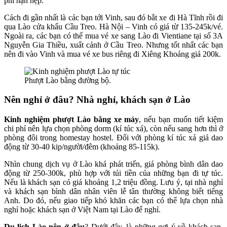
phí hạn hẹp.
Cách đi gần nhất là các bạn tới Vinh, sau đó bắt xe đi Hà Tĩnh rồi đi
qua Lào cửa khẩu Cầu Treo. Hà Nội – Vinh có giá từ 135-245k/vé.
Ngoài ra, các bạn có thể mua vé xe sang Lào đi Vientiane tại số 3A
Nguyễn Gia Thiều, xuất cảnh ở Cầu Treo. Nhưng tốt nhất các bạn
nên đi vào Vinh và mua vé xe bus riêng đi Xiêng Khoảng giá 200k.
Phượt Lào bằng đường bộ.
Nên nghỉ ở đâu? Nhà nghỉ, khách sạn ở Lào
Kinh nghiệm phượt Lào bằng xe máy
, nếu bạn muốn tiết kiệm
chi phí nên lựa chọn phòng dorm (kí túc xá), còn nếu sang hơn thì ở
phòng đôi trong homestay hostel. Đối với phòng kí túc xá giá dao
động từ 30-40 kip/người/đêm (khoảng 85-115k).
Nhìn chung dịch vụ ở Lào khá phát triển, giá phòng bình dân dao
động từ 250-300k, phù hợp với túi tiền của những bạn đi tự túc.
Nếu là khách sạn có giá khoảng 1,2 triệu đồng. Lưu ý, tại nhà nghỉ
và khách sạn bình dân nhân viên lễ tân thường không biết tiếng
Anh. Do đó, nếu giao tiếp khó khăn các bạn có thể lựa chọn nhà
nghỉ hoặc khách sạn ở Việt Nam tại Lào để nghỉ.
Du lịch Lào nên ở đâu
? Dưới đây, là những gợi ý về khách sạn,