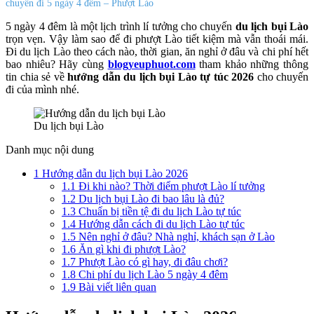
chuyến đi 5 ngày 4 đêm – Phượt Lào
5 ngày 4 đêm là một lịch trình lí tưởng cho chuyến
du lịch bụi Lào
trọn vẹn. Vậy làm sao để đi phượt Lào tiết kiệm mà vẫn thoái mái.
Đi du lịch Lào theo cách nào, thời gian, ăn nghỉ ở đâu và chi phí hết
bao nhiêu? Hãy cùng
blogyeuphuot.com
tham khảo những thông
tin chia sẻ về
hướng dẫn du lịch bụi Lào tự túc 2026
cho chuyến
đi của mình nhé.
Du lịch bụi Lào
Danh mục nội dung
1
Hướng dẫn du lịch bụi Lào 2026
1.1
Đi khi nào? Thời điểm phượt Lào lí tưởng
1.2
Du lịch bụi Lào đi bao lâu là đủ?
1.3
Chuẩn bị tiền tệ đi du lịch Lào tự túc
1.4
Hướng dẫn cách đi du lịch Lào tự túc
1.5
Nên nghỉ ở đâu? Nhà nghỉ, khách sạn ở Lào
1.6
Ăn gì khi đi phượt Lào?
1.7
Phượt Lào có gì hay, đi đâu chơi?
1.8
Chi phí du lịch Lào 5 ngày 4 đêm
1.9
Bài viết liên quan