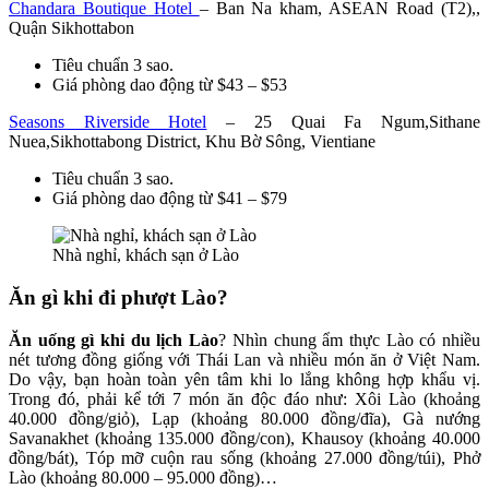
Chandara Boutique Hotel
– Ban Na kham, ASEAN Road (T2),,
Quận Sikhottabon
Tiêu chuẩn 3 sao.
Giá phòng dao động từ $43 – $53
Seasons Riverside Hotel
– 25 Quai Fa Ngum,Sithane
Nuea,Sikhottabong District, Khu Bờ Sông, Vientiane
Tiêu chuẩn 3 sao.
Giá phòng dao động từ $41 – $79
Nhà nghỉ, khách sạn ở Lào
Ăn gì khi đi phượt Lào?
Ăn uống gì khi du lịch Lào
? Nhìn chung ẩm thực Lào có nhiều
nét tương đồng giống với Thái Lan và nhiều món ăn ở Việt Nam.
Do vậy, bạn hoàn toàn yên tâm khi lo lắng không hợp khẩu vị.
Trong đó, phải kể tới 7 món ăn độc đáo như: Xôi Lào (khoảng
40.000 đồng/giỏ), Lạp (khoảng 80.000 đồng/đĩa), Gà nướng
Savanakhet (khoảng 135.000 đồng/con), Khausoy (khoảng 40.000
đồng/bát), Tóp mỡ cuộn rau sống (khoảng 27.000 đồng/túi), Phở
Lào (khoảng 80.000 – 95.000 đồng)…