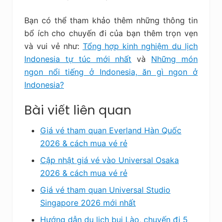
Bạn có thể tham khảo thêm những thông tin
bổ ích cho chuyến đi của bạn thêm trọn vẹn
và vui vẻ như:
Tổng hợp kinh nghiệm du lịch
Indonesia tự túc mới nhất
và
Những món
ngon nổi tiếng ở Indonesia, ăn gì ngon ở
Indonesia?
Bài viết liên quan
Giá vé tham quan Everland Hàn Quốc
2026 & cách mua vé rẻ
Cập nhật giá vé vào Universal Osaka
2026 & cách mua vé rẻ
Giá vé tham quan Universal Studio
Singapore 2026 mới nhất
Hướng dẫn du lịch bụi Lào, chuyến đi 5