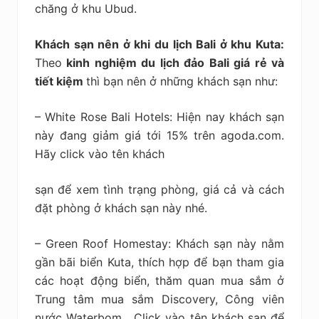
chăng ở khu Ubud.
Khách sạn nên ở khi du lịch Bali ở khu Kuta:
Theo
kinh nghiệm du lịch đảo Bali giá rẻ và
tiết kiệm
thì bạn nên ở những khách sạn như:
– White Rose Bali Hotels: Hiện nay khách sạn
này đang giảm giá tới 15% trên agoda.com.
Hãy click vào tên khách
sạn để xem tình trạng phòng, giá cả và cách
đặt phòng ở khách sạn này nhé.
– Green Roof Homestay: Khách sạn này nằm
gần bãi biển Kuta, thích hợp để bạn tham gia
các hoạt động biển, thăm quan mua sắm ở
Trung tâm mua sắm Discovery, Công viên
nước Waterbom….Click vào tên khách sạn để