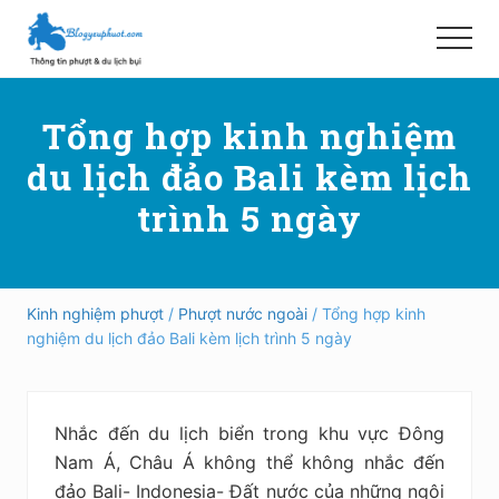
Menu
Skip
Bỏ
to
qua
Menu
main
primary
Hướng
content
sidebar
dẫn
Tổng hợp kinh nghiệm
đi
phượt,
du lịch đảo Bali kèm lịch
du
lịch
trình 5 ngày
tự
túc
trong
và
ngoài
Kinh nghiệm phượt
/
Phượt nước ngoài
/ Tổng hợp kinh
nước
nghiệm du lịch đảo Bali kèm lịch trình 5 ngày
an
toàn,
vui
vẻ,
Nhắc đến du lịch biển trong khu vực Đông
trải
nghiệm,
Nam Á, Châu Á không thể không nhắc đến
tiết
đảo Bali- Indonesia- Đất nước của những ngôi