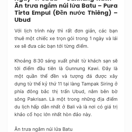
Ăn trưa ngắm núi lửa Batu – Pura
Tirta Empul (Đền nước Thiêng) –
Ubud
Với lịch trình này thì rất đơn giản, các bạn
thuê một chiếc xe trọn gói trong 1 ngày và lái
xe sẽ đưa các bạn tới từng điểm.
Khoảng 8:30 sáng xuất phát từ khách sạn sẽ
tới điểm đầu tiên là Gunnung Kawi. Đây là
một quần thể đền và tượng đá được xây
dựng từ thế kỷ thứ 11 tại làng Tampak Siring ở
phía đông bắc thị trấn Ubud, nằm bên bờ
sông Pakrisan. Là một trong những địa điểm
du lịch hấp dẫn nhất ở Bali và là nơi có giá trị
khảo cổ học lớn nhất hòn đảo này.
Ăn trưa ngắm núi lửa Batu