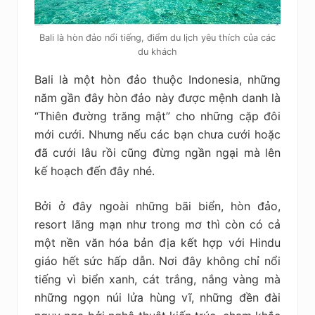
Bali là hòn đảo nổi tiếng, điểm du lịch yêu thích của các
du khách
Bali là một hòn đảo thuộc Indonesia, những
năm gần đây hòn đảo này được mệnh danh là
“Thiên đường trăng mật” cho những cặp đôi
mới cưới. Nhưng nếu các bạn chưa cưới hoặc
đã cưới lâu rồi cũng đừng ngần ngại mà lên
kế hoạch đến đây nhé.
Bởi ở đây ngoài những bãi biển, hòn đảo,
resort lãng mạn như trong mơ thì còn có cả
một nền văn hóa bản địa kết hợp với Hindu
giáo hết sức hấp dẫn. Nơi đây không chỉ nổi
tiếng vì biển xanh, cát trắng, nắng vàng mà
những ngọn núi lửa hùng vĩ, những đền đài