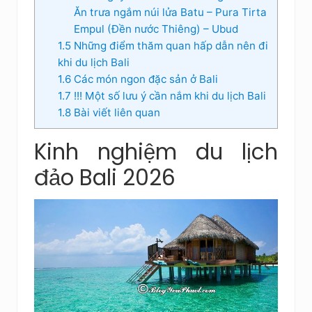
Ăn trưa ngắm núi lửa Batu – Pura Tirta
Empul (Đền nước Thiêng) – Ubud
1.5
Những điểm thăm quan hấp dẫn nên đi
khi du lịch Bali
1.6
Các món ngon đặc sản ở Bali
1.7
!!! Một số lưu ý cần nắm khi du lịch Bali
1.8
Bài viết liên quan
Kinh nghiệm du lịch
đảo Bali 2026