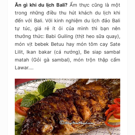
Ăn gì khi du lịch Bali?
Ẩm thực cũng là một
trong những điều thu hút khách du lịch khi
đến với Bali. Với kinh nghiệm du lịch đảo Bali
tự túc, giá rẻ ít ỏi của mình thì bạn nên
thưởng thức: Babi Guiling (thịt heo sữa quay),
món vịt bebek Betuu hay món tôm cay Sate
Lilit, Ikan bakar (cá nướng), Be siap sambal
matah (Gỏi gà sambal), món trộn thập cẩm
Lawar….