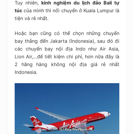
Tuy nhiên,
kinh nghiệm du lịch đảo Bali tự
túc
của mình thì nối chuyến ở Kuala Lumpur là
tiện và rẻ nhất.
Hoặc bạn cũng có thể chọn những chuyến
bay thẳng đến Jakarta (Indonesia), sau đó đi
các chuyến bay nội địa Indo như Air Asia,
Lion Air,…để tiết kiệm chi phí, hơn nữa đây là
2 hãng hàng không nội địa giá rẻ nhất
Indonesia.