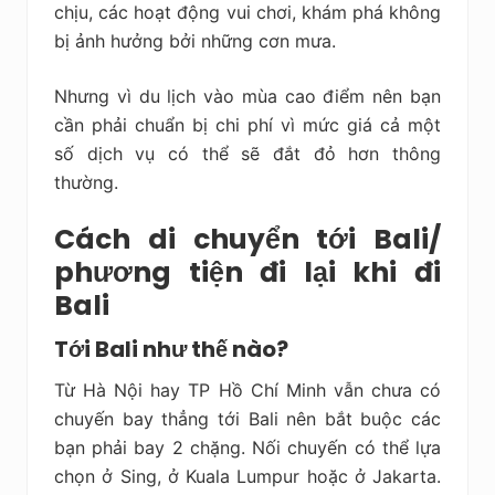
chịu, các hoạt động vui chơi, khám phá không
bị ảnh hưởng bởi những cơn mưa.
Nhưng vì du lịch vào mùa cao điểm nên bạn
cần phải chuẩn bị chi phí vì mức giá cả một
số dịch vụ có thể sẽ đắt đỏ hơn thông
thường.
Cách di chuyển tới Bali/
phương tiện đi lại khi đi
Bali
Tới Bali như thế nào?
Từ Hà Nội hay TP Hồ Chí Minh vẫn chưa có
chuyến bay thẳng tới Bali nên bắt buộc các
bạn phải bay 2 chặng. Nối chuyến có thể lựa
chọn ở Sing, ở Kuala Lumpur hoặc ở Jakarta.