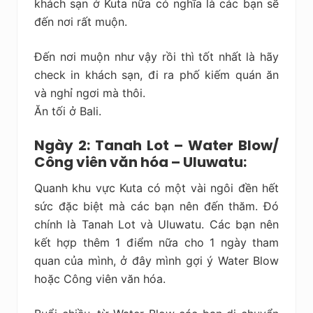
khách sạn ở Kuta nữa có nghĩa là các bạn sẽ
đến nơi rất muộn.
Đến nơi muộn như vậy rồi thì tốt nhất là hãy
check in khách sạn, đi ra phố kiếm quán ăn
và nghỉ ngơi mà thôi.
Ăn tối ở Bali.
Ngày 2: Tanah Lot – Water Blow/
Công viên văn hóa – Uluwatu:
Quanh khu vực Kuta có một vài ngôi đền hết
sức đặc biệt mà các bạn nên đến thăm. Đó
chính là Tanah Lot và Uluwatu. Các bạn nên
kết hợp thêm 1 điểm nữa cho 1 ngày tham
quan của mình, ở đây mình gợi ý Water Blow
hoặc Công viên văn hóa.