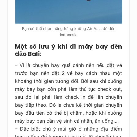
Bạn có thể chọn hãng hàng không Air Asia để đến
Indonesia
Một số lưu ý khi đi máy bay đến
đảo Bali:
– Vì là chuyến bay quá cảnh nên nếu đặt vé
trước bạn nên đặt 2 vé bay cách nhau một
khoảng thời gian tương đối. Bởi sau khi xuống
máy bay bạn còn phải làm thủ tục check out,
sau đó lại phải làm check in để lên chuyến
bay tiếp theo. Đó là chưa kể thời gian chuyến
bay đầu tiên có thể bị chậm, hoặc khi xuống
máy bay bạn cần vệ sinh cá nhân, ăn uống….
– Đặc biệt chú ý múi giờ ở những địa điểm
bạn xuống để không bị sai giờ, lỡ chuyến bay.