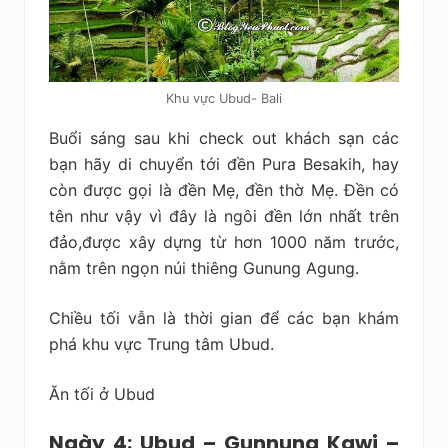
Khu vực Ubud- Bali
Buổi sáng sau khi check out khách sạn các
bạn hãy di chuyển tới đền Pura Besakih, hay
còn được gọi là đền Mẹ, đền thờ Mẹ. Đền có
tên như vậy vì đây là ngôi đền lớn nhất trên
đảo,được xây dựng từ hơn 1000 năm trước,
nằm trên ngọn núi thiêng Gunung Agung.
Chiều tối vẫn là thời gian để các bạn khám
phá khu vực Trung tâm Ubud.
Ăn tối ở Ubud
Ngày 4: Ubud – Gunnung Kawi –