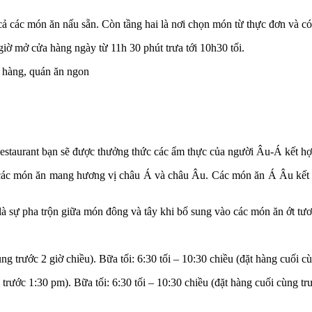
t cả các món ăn nấu sẵn. Còn tầng hai là nơi chọn món từ thực đơn và c
iờ mở cửa hàng ngày từ 11h 30 phút trưa tới 10h30 tối.
estaurant bạn sẽ được thưởng thức các ẩm thực của người Âu-Á kết h
a các món ăn mang hương vị châu Á và châu Âu. Các món ăn Á Âu kết hợ
à sự pha trộn giữa món đông và tây khi bổ sung vào các món ăn ớt tươ
g trước 2 giờ chiều). Bữa tối: 6:30 tối – 10:30 chiều (đặt hàng cuối c
rước 1:30 pm). Bữa tối: 6:30 tối – 10:30 chiều (đặt hàng cuối cùng trư