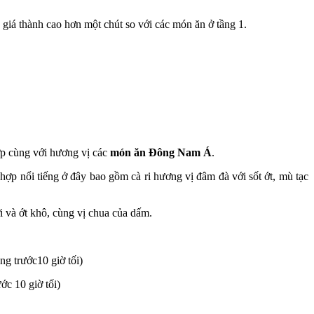
ó giá thành cao hơn một chút so với các món ăn ở tầng 1.
ợp cùng với hương vị các
món ăn Đông Nam Á
.
p nổi tiếng ở đây bao gồm cà ri hương vị đâm đà với sốt ớt, mù tạc
i và ớt khô, cùng vị chua của dấm.
ùng trước10 giờ tối)
ớc 10 giờ tối)