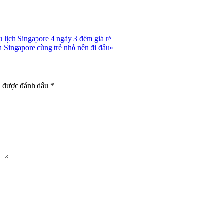
u lịch Singapore 4 ngày 3 đêm giá rẻ
»
c được đánh dấu
*