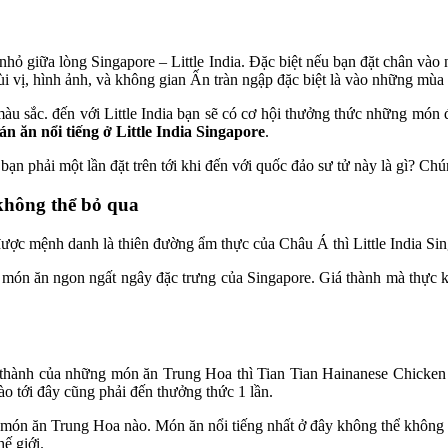
 giữa lòng Singapore – Little India. Đặc biệt nếu bạn đặt chân vào n
vị, hình ảnh, và không gian Ấn tràn ngập đặc biệt là vào những mùa l
u sắc. đến với Little India bạn sẽ có cơ hội thưởng thức những món 
án ăn nổi tiếng ở Little India Singapore
.
bạn phải một lần đặt trên tới khi đến với quốc đảo sư tử này là gì? Chú
 không thể bỏ qua
ợc mệnh danh là thiên đường ẩm thực của Châu Á thì Little India Sing
g món ăn ngon ngất ngây đặc trưng của Singapore. Giá thành mà thực kh
 thành của những món ăn Trung Hoa thì Tian Tian Hainanese Chicken R
ào tới đây cũng phải đến thưởng thức 1 lần.
t món ăn Trung Hoa nào. Món ăn nổi tiếng nhất ở đây không thể không n
ế giới.