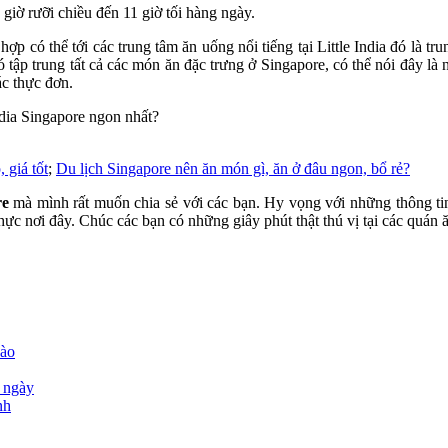
 giờ rưỡi chiều đến 11 giờ tối hàng ngày.
ợp có thể tới các trung tâm ăn uống nổi tiếng tại Little India đó là 
 nó tập trung tất cả các món ăn đặc trưng ở Singapore, có thể nói đây là
ác thực đơn.
 giá tốt
;
Du lịch Singapore nên ăn món gì, ăn ở đâu ngon, bổ rẻ?
re
mà mình rất muốn chia sẻ với các bạn. Hy vọng với những thông ti
ực nơi đây. Chúc các bạn có những giây phút thật thú vị tại các quán ă
Lào
5 ngày
nh