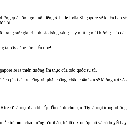
hững quán ăn ngon nổi tiếng ở Little India Singapore sẽ khiến bạn sẽ
ễ hội.
đồ trang sức giá trị tinh sảo bằng vàng hay những mùi hương hấp dẫn
ng ta hãy cùng tìm hiểu nhé!
apore sẽ là thiên đường ẩm thực của đảo quốc sư tử.
ách phải chi ra cũng rất phải chăng, chắc chắn bạn sẽ không rơi vào
ice sẽ là một địa chỉ hấp dẫn dành cho bạn đây là một trong những
hắc tới món cháo trứng bắc thảo, hủ tiếu xào tóp mỡ và sò huyết hay