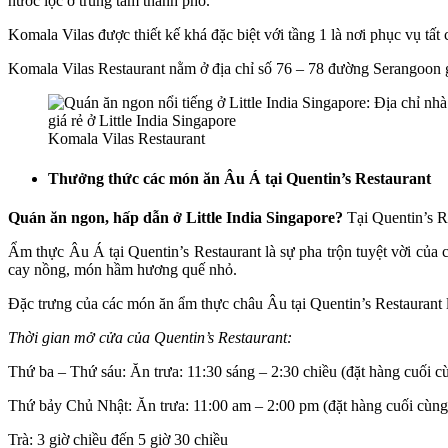
nước lọc ở trung tâm thành phố.
Komala Vilas được thiết kế khá đặc biệt với tầng 1 là nơi phục vụ tấ
Komala Vilas Restaurant nằm ở địa chỉ số 76 – 78 đường Serangoon g
Komala Vilas Restaurant
Thưởng thức các món ăn Âu Á tại Quentin’s Restaurant
Quán ăn ngon, hấp dẫn ở Little India Singapore?
Tại Quentin’s R
Ẩm thực Âu Á tại Quentin’s Restaurant là sự pha trộn tuyệt vời củ
cay nồng, món hầm hương quế nhỏ.
Đặc trưng của các món ăn ẩm thực châu Âu tại Quentin’s Restaurant l
Thời gian mở cửa của Quentin’s Restaurant:
Thứ ba – Thứ sáu: Ăn trưa: 11:30 sáng – 2:30 chiều (đặt hàng cuối cùn
Thứ bảy Chủ Nhật: Ăn trưa: 11:00 am – 2:00 pm (đặt hàng cuối cùng t
Trà: 3 giờ chiều đến 5 giờ 30 chiều