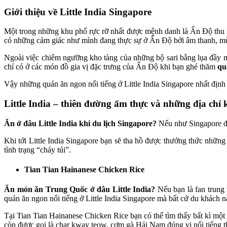
Giới thiệu về Little India Singapore
Một trong những khu phố rực rỡ nhất được mệnh danh là Ấn Độ thu nhỏ
có những cảm giác như mình đang thực sự ở Ấn Độ bởi âm thanh, mùi 
Ngoài việc chiêm ngưỡng kho tàng của những bộ sari bằng lụa đầy mà
chỉ có ở các món đồ gia vị đặc trưng của Ấn Độ khi bạn ghé thăm
qu
Vậy những quán ăn ngon nổi tiếng ở Little India Singapore nhất định 
Little India – thiên đường ẩm thực và những địa chỉ
Ăn ở đâu Little India khi du lịch Singapore?
Nếu như Singapore đư
Khi tới Little India Singapore bạn sẽ tha hồ được thưởng thức nhữn
tình trạng “cháy túi”.
Tian Tian Hainanese Chicken Rice
Ăn món ăn Trung Quốc ở đâu Little India?
Nếu bạn là fan trung
quán ăn ngon nổi tiếng ở Little India Singapore mà bất cứ du khách n
Tại Tian Tian Hainanese Chicken Rice bạn có thể tìm thấy bất kì mộ
còn được gọi là char kway teow, cơm gà Hải Nam đúng vị nổi tiếng th