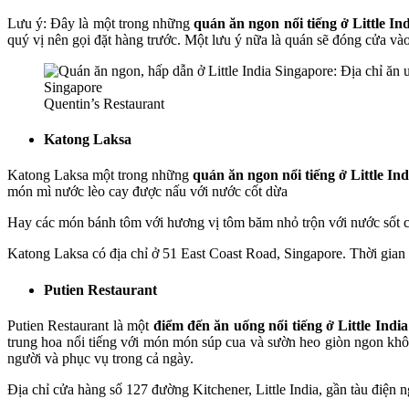
Lưu ý: Đây là một trong những
quán ăn ngon nổi tiếng ở Little In
quý vị nên gọi đặt hàng trước. Một lưu ý nữa là quán sẽ đóng cửa vào
Quentin’s Restaurant
Katong Laksa
Katong Laksa một trong những
quán ăn ngon nổi tiếng ở Little In
món mì nước lèo cay được nấu với nước cốt dừa
Hay các món bánh tôm với hương vị tôm băm nhỏ trộn với nước sốt cà
Katong Laksa có địa chỉ ở 51 East Coast Road, Singapore. Thời gian m
Putien Restaurant
Putien Restaurant là một
điểm đến ăn uống nổi tiếng ở Little India
trung hoa nổi tiếng với món món súp cua và sườn heo giòn ngon khô
người và phục vụ trong cả ngày.
Địa chỉ cửa hàng số 127 đường Kitchener, Little India, gần tàu điện 