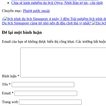
Chia sẻ kinh nghiệm du lịch Ojiya, Nhật Bản tự túc, cập nhật
Chuyên mục:
Phượt nước ngoài
Bài
«
Trải nghiệm lịch trình d
viết
Bài
Du lịch Singapore cùng trẻ nhỏ nên đi đâu chơi thú vị nhất?
trước
viết
Reader
sau
Để lại một bình luận
Interactions
Email của bạn sẽ không được hiển thị công khai.
Các trường bắt buộ
Bình luận
*
Tên
*
Email
*
Trang web