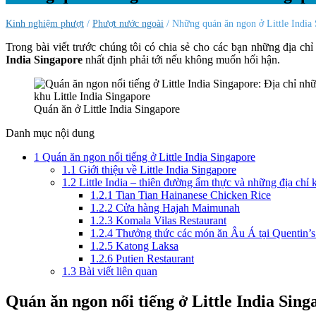
nghiệm,
tiết
Kinh nghiệm phượt
/
Phượt nước ngoài
/ Những quán ăn ngon ở Little India
kiệm
Trong bài viết trước chúng tôi có chia sẻ cho các bạn những địa ch
India Singapore
nhất định phải tới nếu không muốn hối hận.
Quán ăn ở Little India Singapore
Danh mục nội dung
1
Quán ăn ngon nổi tiếng ở Little India Singapore
1.1
Giới thiệu về Little India Singapore
1.2
Little India – thiên đường ẩm thực và những địa chỉ 
1.2.1
Tian Tian Hainanese Chicken Rice
1.2.2
Cửa hàng Hajah Maimunah
1.2.3
Komala Vilas Restaurant
1.2.4
Thưởng thức các món ăn Âu Á tại Quentin’s
1.2.5
Katong Laksa
1.2.6
Putien Restaurant
1.3
Bài viết liên quan
Quán ăn ngon nổi tiếng ở Little India Sing