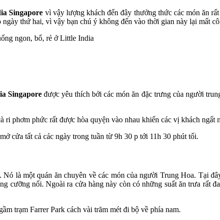
dia Singapore
vì vậy lượng khách đến đây thưởng thức các món ăn rất 
 ngày thứ hai, vì vậy bạn chú ý không đến vào thời gian này lại mất cô
dia Singapore
được yêu thích bởi các món ăn đặc trưng của người trung
 ri phơm phức rất được hòa quyện vào nhau khiến các vị khách ngất n
ở cửa tất cả các ngày trong tuần từ 9h 30 p tới 11h 30 phút tối.
. Nó là một quán ăn chuyên về các món của người Trung Hoa. Tại đây
ng cưỡng nổi. Ngoài ra cửa hàng này còn có những suất ăn trưa rất đa
ngầm trạm Farrer Park cách vài trăm mét đi bộ về phía nam.