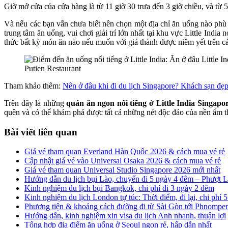
Giờ mở cửa của cửa hàng là từ 11 giờ 30 trưa đến 3 giờ chiều, và từ 5
Và nếu các bạn vẫn chưa biết nên chọn một địa chỉ ăn uống nào phù h
trung tâm ăn uống, vui chơi giải trí lớn nhất tại khu vực Little India
thức bất kỳ món ăn nào nếu muốn với giá thành được niêm yết trên c
Putien Restaurant
Tham khảo thêm:
Nên ở đâu khi đi du lịch Singapore? Khách sạn đẹp,
Trên đây là những
quán ăn ngon nổi tiếng ở Little India Singapo
quên và có thể khám phá được tất cả những nét độc đáo của nền ẩm th
Bài viết liên quan
Giá vé tham quan Everland Hàn Quốc 2026 & cách mua vé rẻ
Cập nhật giá vé vào Universal Osaka 2026 & cách mua vé rẻ
Giá vé tham quan Universal Studio Singapore 2026 mới nhất
Hướng dẫn du lịch bụi Lào, chuyến đi 5 ngày 4 đêm – Phượt 
Kinh nghiệm du lịch bụi Bangkok, chi phí đi 3 ngày 2 đêm
Kinh nghiệm du lịch London tự túc: Thời điểm, đi lại, chi phí 
Phương tiện & khoảng cách đường đi từ Sài Gòn tới Phnompe
Hướng dẫn, kinh nghiệm xin visa du lịch Anh nhanh, thuận lợi
Tổng hợp địa điểm ăn uống ở Seoul ngon rẻ, hấp dẫn nhất