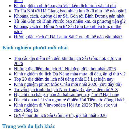
thích
Kinh nghiệm phượt xuyên Việt kèm lịch trình và chi phí
Từ Hà Nội tới Hà Giang bao nhiêu km & đi như thế nào gần?
Khoảng cách, đường đi từ Sài Gòn tới Bình Dương gần nhất
Từ Sài Gòn tới Bình Phước bao nhiêu km, đi phương tiện gì?
Khoảng cách đi Đồng Nai từ Sài Gòn bao nhiêu km, đi thế
nào?
Hướng dẫn cách đi Đà Lạt từ Sài Gòn, đi thế nào gần nhất?
Kinh nghiệm phượt mới nhất
Top các địa điểm nên đến khi du lịch Sài Gòn: hot, cực vui
2026
Những địa điểm du lịch Hà Nội đẹp, độc, hot nhất 2026
Kinh nghiệm du lịch Đà Nẵng mùa mưa, đi đâu, ăn gì thú vị?
Top 20 địa điểm du lịch nổi tiếng nhất Đà Lạt hiện nay
Kinh nghiệm phượt Mộc Châu mới nhất 2026 (cực đầy đủ)
Tư vấn lịch trình du lịch Nha Trang 3 ngày 2 đêm từ A-Z
Địa chỉ nhà hàng, quán ăn hải sản ngon, giá rẻ ở Hạ Long
Địa chỉ quán hải sản ngon rẻ ở biển Hải Tiến cực đông khách
Kinh nghiệm đi Vinwonders Hội An 2026: Thỏa sức vui
chơi, sống ảo
Gợi ý tour du lịch Sài Gòn uy tín, giá tốt nhất 2026
Trang web du lịch khác