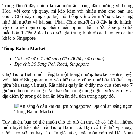
Trọng tâm ở đây chính là các món ăn mang đậm hương vị Trung
Hoa, với cơm vịt quay, mì kéo kèm với nhiều món cho bạn lựa
chọn. Chỗ này cũng đặc biệt nổi tiếng với xiên nướng satay cũng
như thịt nướng và hải sản. Phần đông người ăn ở đây là du khách,
vậy cho nên bạn cũng phải chuẩn bị tinh thần trước là sẽ phải trả
mắc hơn 1 đến 2 đô la so với giá trung bình ở các hawker centre
khác ở Singapore.
Tiong Bahru Market
Giờ mở cửa: 7 giờ sáng đến tối (tùy cửa hàng)
Địa chỉ: 30 Seng Poh Road, Singapore
Chợ Tiong Bahru nổi tiếng là một trong những hawker centre tuyệt
vời nhất ở Singapore nhờ vào bữa sáng cũng như bữa lỡ (kết hợp
giữa bữa sáng và trưa). Rất nhiều quầy ăn ở đây mở cửa sớm vào 7
giờ nên họ cũng đóng cửa khá sớm, cũng đồng nghĩa với việc đây là
địa điểm lý tưởng để bạn ăn bữa ăn đầu tiên trong ngày đó.
Tiong Bahru Market
Tuy nhiên, bạn có thể muốn chờ tới giờ ăn trưa để có thể ăn những
món tuyệt hảo nhất mà Tiong Bahru có. Bạn có thể thử vịt quay,
sườn heo với mì hay là chân giò luộc, hoặc món cơm gà Hải Nam