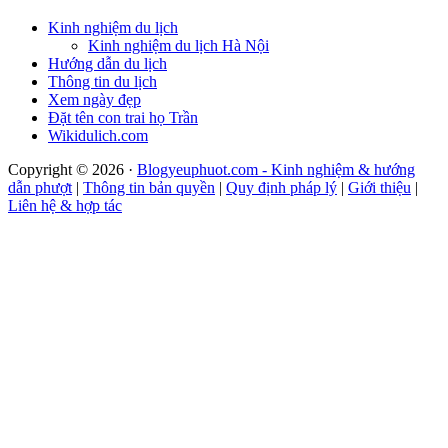
Kinh nghiệm du lịch
Kinh nghiệm du lịch Hà Nội
Hướng dẫn du lịch
Thông tin du lịch
Xem ngày đẹp
Đặt tên con trai họ Trần
Wikidulich.com
Copyright © 2026 ·
Blogyeuphuot.com - Kinh nghiệm & hướng
dẫn phượt
|
Thông tin bản quyền
|
Quy định pháp lý
|
Giới thiệu
|
Liên hệ & hợp tác