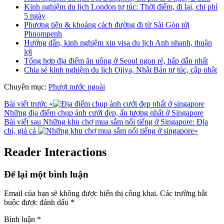
Kinh nghiệm du lịch London tự túc: Thời điểm, đi lại, chi phí
5 ngày
Phương tiện & khoảng cách đường đi từ Sài Gòn tới
Phnompenh
Hướng dẫn, kinh nghiệm xin visa du lịch Anh nhanh, thuận
lợi
Tổng hợp địa điểm ăn uống ở Seoul ngon rẻ, hấp dẫn nhất
Chia sẻ kinh nghiệm du lịch Ojiya, Nhật Bản tự túc, cập nhật
Chuyên mục:
Phượt nước ngoài
Bài viết trước
«
Những địa điểm chụp ảnh cưới đẹp, ấn tượng nhất ở Singapore
Bài viết sau
Những khu chợ mua sắm nổi tiếng ở Singapore: Địa
chỉ, giá cả
»
Reader Interactions
Để lại một bình luận
Email của bạn sẽ không được hiển thị công khai.
Các trường bắt
buộc được đánh dấu
*
Bình luận
*