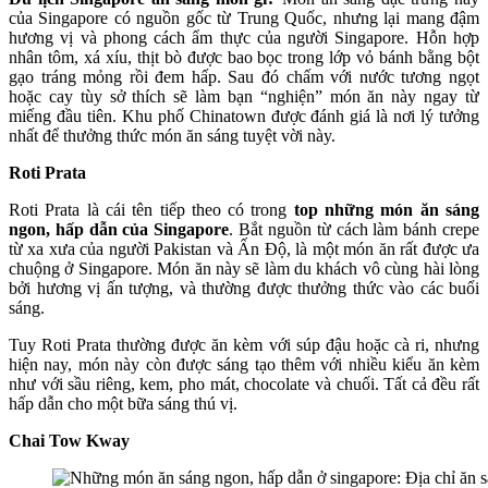
của Singapore có nguồn gốc từ Trung Quốc, nhưng lại mang đậm
hương vị và phong cách ẩm thực của người Singapore. Hỗn hợp
nhân tôm, xá xíu, thịt bò được bao bọc trong lớp vỏ bánh bằng bột
gạo tráng mỏng rồi đem hấp. Sau đó chấm với nước tương ngọt
hoặc cay tùy sở thích sẽ làm bạn “nghiện” món ăn này ngay từ
miếng đầu tiên. Khu phố Chinatown được đánh giá là nơi lý tưởng
nhất để thưởng thức món ăn sáng tuyệt vời này.
Roti Prata
Roti Prata là cái tên tiếp theo có trong
top những món ăn sáng
ngon, hấp dẫn của Singapore
. Bắt nguồn từ cách làm bánh crepe
từ xa xưa của người Pakistan và Ấn Độ, là một món ăn rất được ưa
chuộng ở Singapore. Món ăn này sẽ làm du khách vô cùng hài lòng
bởi hương vị ấn tượng, và thường được thưởng thức vào các buổi
sáng.
Tuy Roti Prata thường được ăn kèm với súp đậu hoặc cà ri, nhưng
hiện nay, món này còn được sáng tạo thêm với nhiều kiểu ăn kèm
như với sầu riêng, kem, pho mát, chocolate và chuối. Tất cả đều rất
hấp dẫn cho một bữa sáng thú vị.
Chai Tow Kway