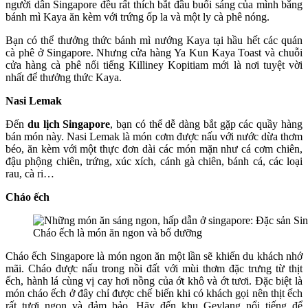
người dân Singapore đều rất thích bắt đầu buổi sáng của mình bằng
bánh mì Kaya ăn kèm với trứng ốp la và một ly cà phê nóng.
Bạn có thể thưởng thức bánh mì nướng Kaya tại hầu hết các quán
cà phê ở Singapore. Nhưng cửa hàng Ya Kun Kaya Toast và chuỗi
cửa hàng cà phê nổi tiếng Killiney Kopitiam mới là nơi tuyệt vời
nhất để thưởng thức Kaya.
Nasi Lemak
Đến
du lịch Singapore
, bạn có thể dễ dàng bắt gặp các quầy hàng
bán món này. Nasi Lemak là món cơm được nấu với nước dừa thơm
béo, ăn kèm với một thực đơn dài các món mặn như cá cơm chiên,
đậu phộng chiên, trứng, xúc xích, cánh gà chiên, bánh cá, các loại
rau, cà ri…
Cháo ếch
Cháo ếch là món ăn ngon và bổ dưỡng
Cháo ếch Singapore là món ngon ăn một lần sẽ khiến du khách nhớ
mãi. Cháo được nấu trong nồi đất với mùi thơm đặc trưng từ thịt
ếch, hành lá cùng vị cay hơi nồng của ớt khô và ớt tươi. Đặc biệt là
món cháo ếch ở đây chỉ được chế biến khi có khách gọi nên thịt ếch
rất tươi ngon và đảm bảo. Hãy đến khu Geylang nổi tiếng để