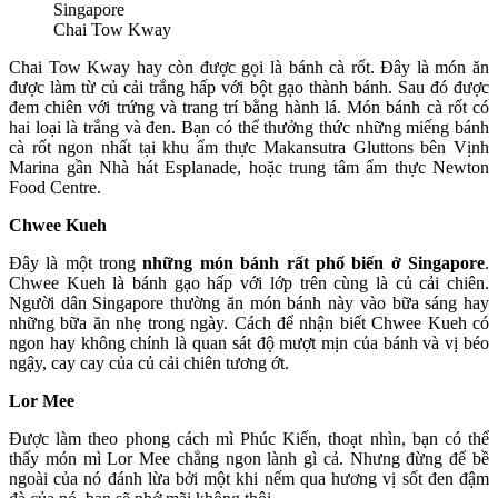
Chai Tow Kway
Chai Tow Kway hay còn được gọi là bánh cà rốt. Đây là món ăn
được làm từ củ cải trắng hấp với bột gạo thành bánh. Sau đó được
đem chiên với trứng và trang trí bằng hành lá. Món bánh cà rốt có
hai loại là trắng và đen. Bạn có thể thưởng thức những miếng bánh
cà rốt ngon nhất tại khu ẩm thực Makansutra Gluttons bên Vịnh
Marina gần Nhà hát Esplanade, hoặc trung tâm ẩm thực Newton
Food Centre.
Chwee Kueh
Đây là một trong
những món bánh rất phổ biến ở Singapore
.
Chwee Kueh là bánh gạo hấp với lớp trên cùng là củ cải chiên.
Người dân Singapore thường ăn món bánh này vào bữa sáng hay
những bữa ăn nhẹ trong ngày. Cách để nhận biết Chwee Kueh có
ngon hay không chính là quan sát độ mượt mịn của bánh và vị béo
ngậy, cay cay của củ cải chiên tương ớt.
Lor Mee
Được làm theo phong cách mì Phúc Kiến, thoạt nhìn, bạn có thể
thấy món mì Lor Mee chẳng ngon lành gì cả. Nhưng đừng để bề
ngoài của nó đánh lừa bởi một khi nếm qua hương vị sốt đen đậm