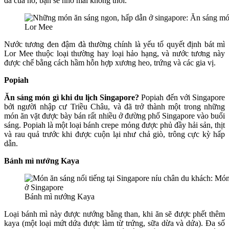
đà của nó, bạn sẽ nhớ mãi không thôi.
Lor Mee
Nước tương đen đậm đà thường chính là yếu tố quyết định bát mì
Lor Mee thuộc loại thường hay loại hảo hạng, và nước tương này
được chế bằng cách hầm hỗn hợp xương heo, trứng và các gia vị.
Popiah
Ăn sáng món gì khi du lịch Singapore?
Popiah đến với Singapore
bởi người nhập cư Triều Châu, và đã trở thành một trong những
món ăn vặt được bày bán rất nhiều ở đường phố Singapore vào buổi
sáng. Popiah là một loại bánh crepe mỏng được phủ đầy hải sản, thịt
và rau quả trước khi được cuộn lại như chả giò, trông cực kỳ hấp
dẫn.
Bánh mì nướng Kaya
Bánh mì nướng Kaya
Loại bánh mì này được nướng bằng than, khi ăn sẽ được phết thêm
kaya (một loại mứt dứa được làm từ trứng, sữa dừa và dứa). Đa số