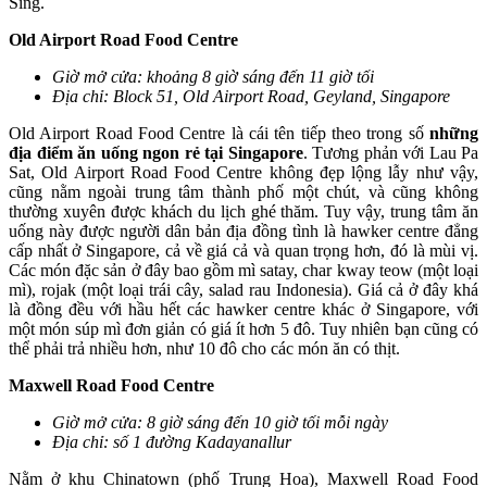
Sing.
Old Airport Road Food Centre
Giờ mở cửa: khoảng 8 giờ sáng đến 11 giờ tối
Địa chỉ: Block 51, Old Airport Road, Geyland, Singapore
Old Airport Road Food Centre là cái tên tiếp theo trong số
những
địa điểm ăn uống ngon rẻ tại Singapore
. Tương phản với Lau Pa
Sat, Old Airport Road Food Centre không đẹp lộng lẫy như vậy,
cũng nằm ngoài trung tâm thành phố một chút, và cũng không
thường xuyên được khách du lịch ghé thăm. Tuy vậy, trung tâm ăn
uống này được người dân bản địa đồng tình là hawker centre đẳng
cấp nhất ở Singapore, cả về giá cả và quan trọng hơn, đó là mùi vị.
Các món đặc sản ở đây bao gồm mì satay, char kway teow (một loại
mì), rojak (một loại trái cây, salad rau Indonesia). Giá cả ở đây khá
là đồng đều với hầu hết các hawker centre khác ở Singapore, với
một món súp mì đơn giản có giá ít hơn 5 đô. Tuy nhiên bạn cũng có
thể phải trả nhiều hơn, như 10 đô cho các món ăn có thịt.
Maxwell Road Food Centre
Giờ mở cửa: 8 giờ sáng đến 10 giờ tối mỗi ngày
Địa chỉ: số 1 đường Kadayanallur
Nằm ở khu Chinatown (phố Trung Hoa), Maxwell Road Food