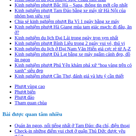
Kinh nghiệm phượt Bắc Hà – Sapa, thông tin mới cập nhật
Kinh nghiệm phượt Tam Đảo bằng xe máy từ Hà Nội của
nhóm bạn siêu vui
Chia sẻ kinh nghiệm phượt Ba Vì 1 ngày bằng xe máy
Kinh nghiệm phượt Hà Giang mùa tam giác mạch: đi đâu, ăn
ở?
Kinh nghiệm du lịch Đại Lải trong ngày trọn vẹn nhất
Kinh nghiệm phượt Bình Liêu trong 2 ngày vui vẻ, thú vị
Kinh nghiệm du lịch ở Đại Nam Văn Hiến giá cực rẻ từ A-Z
Kinh nghiệm phượt Đà Lạt bằng xe máy ngắm cảnh đẹp, đồ
ăn ngon
Kinh nghiệm phượt Phú Yên khám phá xứ “hoa vàng trên cỏ
xanh” siêu đẹp
Kinh nghiệm phượt Cần Thơ, đánh giá và lưu ý cần thiết
Phượt vùng cao
Phượt biển
Phượt đảo
Tham quan chùa
Bài được quan tâm nhiều
Quán ăn ngon, nổi tiếng nhất ở Tam Đảo: địa chỉ, điện thoại
Check-in những điểm vui chơi ở quận Thủ Đức được yêu