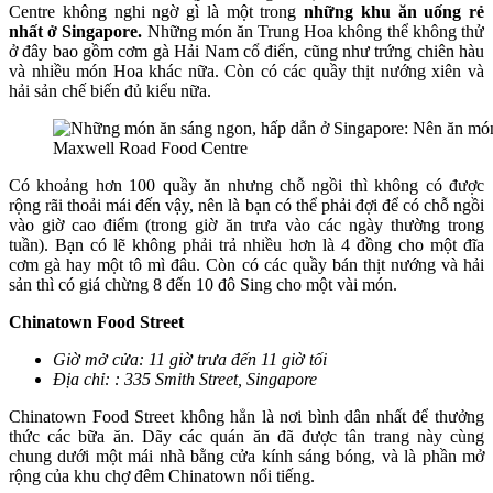
Centre không nghi ngờ gì là một trong
những khu ăn uống rẻ
nhất ở Singapore.
Những món ăn Trung Hoa không thể không thử
ở đây bao gồm cơm gà Hải Nam cổ điển, cũng như trứng chiên hàu
và nhiều món Hoa khác nữa. Còn có các quầy thịt nướng xiên và
hải sản chế biến đủ kiểu nữa.
Maxwell Road Food Centre
Có khoảng hơn 100 quầy ăn nhưng chỗ ngồi thì không có được
rộng rãi thoải mái đến vậy, nên là bạn có thể phải đợi để có chỗ ngồi
vào giờ cao điểm (trong giờ ăn trưa vào các ngày thường trong
tuần). Bạn có lẽ không phải trả nhiều hơn là 4 đồng cho một đĩa
cơm gà hay một tô mì đâu. Còn có các quầy bán thịt nướng và hải
sản thì có giá chừng 8 đến 10 đô Sing cho một vài món.
Chinatown Food Street
Giờ mở cửa: 11 giờ trưa đến 11 giờ tối
Địa chỉ: : 335 Smith Street, Singapore
Chinatown Food Street không hẳn là nơi bình dân nhất để thưởng
thức các bữa ăn. Dãy các quán ăn đã được tân trang này cùng
chung dưới một mái nhà bằng cửa kính sáng bóng, và là phần mở
rộng của khu chợ đêm Chinatown nổi tiếng.