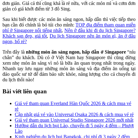
đơn giản. Giá cả thì cũng khá là rẻ nữa, với các món mì và cơm đơn
giản có giá khởi điểm từ 3 đô Sing.
Sau khi biết được các món ăn sáng ngon, hấp dẫn thì việc tiếp theo
bạn cần đó chính là bỏ túi cho mình:
TOP địa điểm tham quan miễn
phí ở Singapore nổi tiếng nhất
,
Nên ở đâu khi đi du lịch Singapore?
Khách sạn đẹp, giá tốt
,
Du lịch Singapore nên ăn món gì, ăn ở đâu
ngon, bổ rẻ?
Trên đây là
những món ăn sáng ngon, hấp dẫn ở Singapore
“níu
chân” du khách. Dù có ở Việt Nam hay Singapore thì cũng đừng
xem nhẹ món ăn sáng vì nó là bữa ăn quan trọng nhất trong ngày.
Nhanh tay lưu ngay những món ăn sáng và địa điểm ăn uống tại
đảo quốc sư tử để đảm bảo sức khỏe, năng lượng cho cả chuyến đi
du lịch thôi nào!
Bài viết liên quan
Giá vé tham quan Everland Hàn Quốc 2026 & cách mua vé
rẻ
Cập nhật giá vé vào Universal Osaka 2026 & cách mua vé rẻ
Giá vé tham quan Universal Studio Singapore 2026 mới nhất
Hướng dẫn du lịch bụi Lào, chuyến đi 5 ngày 4 đêm – Phượt
Lào
Kinh nghiệm du lịch bụi Bangkok, chi phí đi 3 ngày 2 đêm