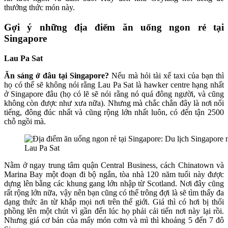
thưởng thức món này.
Gợi ý những địa điểm ăn uống ngon rẻ tại
Singapore
Lau Pa Sat
Ăn sáng ở đâu tại Singapore?
Nếu mà hỏi tài xế taxi của bạn thì
họ có thể sẽ không nói rằng Lau Pa Sat là hawker centre hạng nhất
ở Singapore đâu (họ có lẽ sẽ nói rằng nó quá đông người, và cũng
không còn được như xưa nữa). Nhưng mà chắc chắn đây là nơi nổi
tiếng, đông đúc nhất và cũng rộng lớn nhất luôn, có đến tận 2500
chỗ ngồi mà.
Lau Pa Sat
Nằm ở ngay trung tâm quận Central Business, cách Chinatown và
Marina Bay một đoạn đi bộ ngắn, tòa nhà 120 năm tuổi này được
dựng lên bằng các khung gang lớn nhập từ Scotland. Nơi đây cũng
rất rộng lớn nữa, vậy nên bạn cũng có thể trông đợi là sẽ tìm thấy đa
dạng thức ăn từ khắp mọi nơi trên thế giới. Giá thì có hơi bị thổi
phồng lên một chút vì gần đến lúc họ phải cải tiến nơi này lại rồi.
Nhưng giá cơ bản của mấy món cơm và mì thì khoảng 5 đến 7 đô