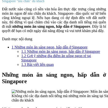
Singapore “níu chân” du khách
Đất nước nào cũng có nền văn hóa ẩm thực đặc trưng cùng những
món ăn ngon để níu chân du khách. Singapore- đảo quốc sư tử biển
cũng không ngoại lệ. Nếu bạn đang có dự định đến với đất nước
này, thì đừng vì quá chăm chú vào các địa danh nổi tiếng mà quên
đi mất
những món ăn sáng ngon, hấp dẫn ở Singapore
. Đây là bí
quyết để bạn có một ngày dài năng động và vui tươi khám phá đấy.
Danh mục nội dung
1
Những món ăn sáng ngon, hấp dẫn ở Singapore
1.1
Những món ăn sáng ngon, hấp dẫn ở Singapore
1.2
Gợi ý những địa điểm ăn uống ngon rẻ tại
Singapore
1.3
Bài viết liên quan
Những món ăn sáng ngon, hấp dẫn ở
Singapore
Không chỉ các địa danh nổi tiếng mà những món ăn sáng tại S
chân du khách