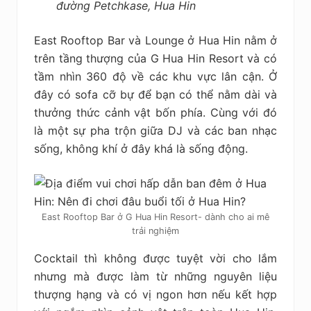
đường Petchkase, Hua Hin
East Rooftop Bar và Lounge ở Hua Hin nằm ở
trên tầng thượng của G Hua Hin Resort và có
tầm nhìn 360 độ về các khu vực lân cận. Ở
đây có sofa cỡ bự để bạn có thể nằm dài và
thưởng thức cảnh vật bốn phía. Cùng với đó
là một sự pha trộn giữa DJ và các ban nhạc
sống, không khí ở đây khá là sống động.
East Rooftop Bar ở G Hua Hin Resort- dành cho ai mê
trải nghiệm
Cocktail thì không được tuyệt vời cho lắm
nhưng mà được làm từ những nguyên liệu
thượng hạng và có vị ngon hơn nếu kết hợp