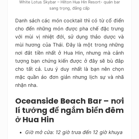
White Lotus Skybar – Hilton Hua Hin Resort- quán bar
sang trọng, đẳng cấp
Danh sách các món cocktail thì có từ cổ điển
cho đến những món được pha chế đặc trưng
với mùi vị nhiệt đới, sử dụng thảo dược và
mùi hương của Thái. Đây là một trong những
nơi đắt tiền nhất ở Hua Hin, nhưng mà cảnh
tượng bạn chứng kiến được ở đây sẽ bù đắp
cho tất cả. Lưu ý duy nhất là bạn nên chọn
mặc quần áo đơn giản nhưng lịch sự và nhã
nhặn nha.
Oceanside Beach Bar – nơi
lí tưởng để ngắm biển đêm
ở Hua Hin
Giờ mở cửa: 12 giờ trưa đến 12 giờ khuya