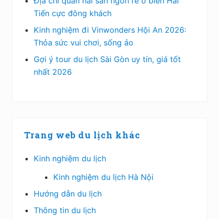
Địa chỉ quán hải sản ngon rẻ ở biển Hải
Tiến cực đông khách
Kinh nghiệm đi Vinwonders Hội An 2026:
Thỏa sức vui chơi, sống ảo
Gợi ý tour du lịch Sài Gòn uy tín, giá tốt
nhất 2026
Trang web du lịch khác
Kinh nghiệm du lịch
Kinh nghiệm du lịch Hà Nội
Hướng dẫn du lịch
Thông tin du lịch