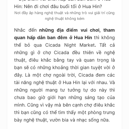
Nơi đầy ắp hàng nghệ thuật và những trò vui giải trí cũng
nghệ thuật không kém
Nhắc đến
những địa điểm vui chơi, tham
quan hấp dẫn ban đêm ở Hua Hin
thì không
thể bỏ qua Cicada Night Market
.
Tất cả
những gì ở chợ Cicada đều thiên về nghệ
thuật, điêu khắc bằng tay và quan trọng là
bạn sẽ có những khoảng thời gian tuyệt vời ở
đây. Là một chợ ngoài trời, Cicada đem các
tài năng nghệ thuật ở Hua Hin lại với nhau. Và
những người mang tư tưởng tự do này thì
chưa bao giờ giới hạn những sáng tạo của
mình. Cũng vì vậy mà bên cạnh chợ điêu khắc
thì bạn cũng có thể tìm thấy một phòng trưng
bày nghệ thuật, vườn bia và nhạc sống nữa.