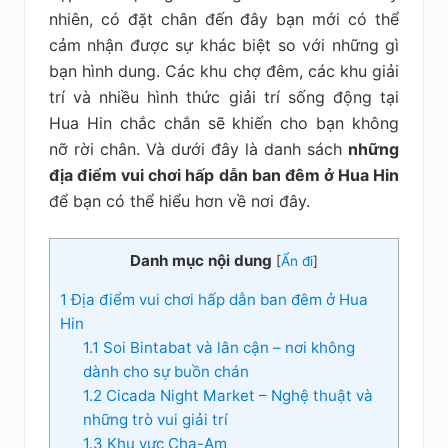
kiệm
nhiên, có đặt chân đến đây bạn mới có thể
cảm nhận được sự khác biệt so với những gì
bạn hình dung. Các khu chợ đêm, các khu giải
trí và nhiều hình thức giải trí sống động tại
Hua Hin chắc chắn sẽ khiến cho bạn không
nỡ rời chân. Và dưới đây là danh sách
những
địa điểm vui chơi hấp dẫn ban đêm ở Hua Hin
để bạn có thể hiểu hơn về nơi đây.
Danh mục nội dung
[
Ẩn đi
]
1
Địa điểm vui chơi hấp dẫn ban đêm ở Hua
Hin
1.1
Soi Bintabat và lân cận – nơi không
dành cho sự buồn chán
1.2
Cicada Night Market – Nghệ thuật và
những trò vui giải trí
1.3
Khu vực Cha-Am