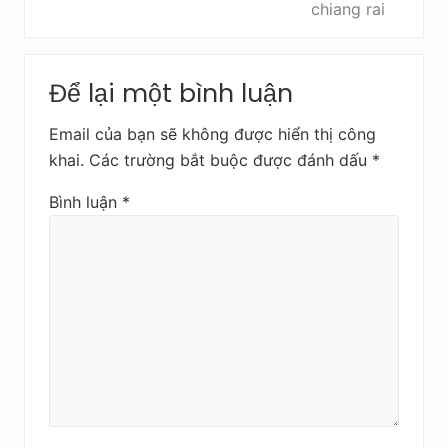
ế
t
s
Reader
a
Để lại một bình luận
Interactions
u
Email của bạn sẽ không được hiển thị công
khai.
Các trường bắt buộc được đánh dấu
*
Bình luận
*