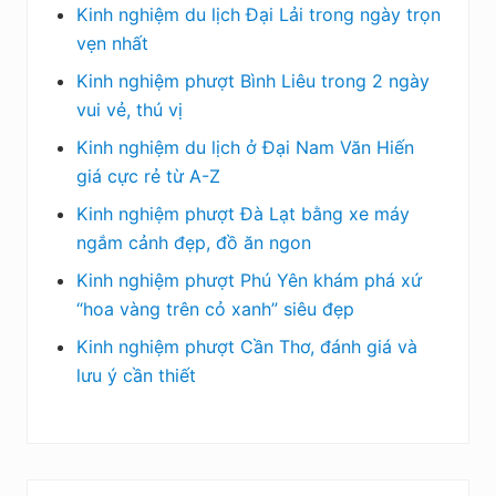
Kinh nghiệm du lịch Đại Lải trong ngày trọn
vẹn nhất
Kinh nghiệm phượt Bình Liêu trong 2 ngày
vui vẻ, thú vị
Kinh nghiệm du lịch ở Đại Nam Văn Hiến
giá cực rẻ từ A-Z
Kinh nghiệm phượt Đà Lạt bằng xe máy
ngắm cảnh đẹp, đồ ăn ngon
Kinh nghiệm phượt Phú Yên khám phá xứ
“hoa vàng trên cỏ xanh” siêu đẹp
Kinh nghiệm phượt Cần Thơ, đánh giá và
lưu ý cần thiết