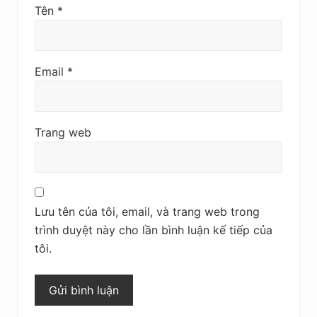
Tên
*
Email
*
Trang web
Lưu tên của tôi, email, và trang web trong
trình duyệt này cho lần bình luận kế tiếp của
tôi.