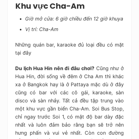
Khu vực Cha-Am
Giờ mở cửa: 6 giờ chiều đến 12 giờ khuya
Vị trí: Cha-Am
Những quán bar, karaoke đủ loại đều có mặt
tại đây
Du lịch Hua Hin nên đi đâu chơi?
Cũng như ở
Hua Hin, đời sống về đêm ở Cha Am thì khác
xa ở Bangkok hay là ở Pattaya mặc dù ở đây
cũng có bar với các cô gái, karaoke, sàn
disco và sàn nhảy. Tất cả đều tập trung vào
một khu vực gần biển Cha-Am. Soi Bus Stop,
chỉ ngay trước Soi 1, có mật độ bar dày đặc
nhất và luôn đảm bảo rằng bạn sẽ trở nên
hưng phấn và vui vẻ nhất. Còn con đường