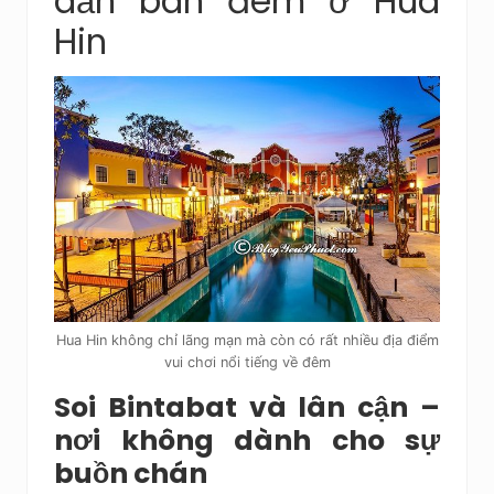
dẫn ban đêm ở Hua
Hin
Hua Hin không chỉ lãng mạn mà còn có rất nhiều địa điểm
vui chơi nổi tiếng về đêm
Soi Bintabat và lân cận –
nơi không dành cho sự
buồn chán