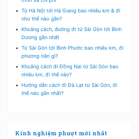
trình và chi phí
Từ Hà Nội tới Hà Giang bao nhiêu km & đi
như thế nào gần?
Khoảng cách, đường đi từ Sài Gòn tới Bình
Dương gần nhất
Từ Sài Gòn tới Bình Phước bao nhiêu km, đi
phương tiện gì?
Khoảng cách đi Đồng Nai từ Sài Gòn bao
nhiêu km, đi thế nào?
Hướng dẫn cách đi Đà Lạt từ Sài Gòn, đi
thế nào gần nhất?
Kinh nghiệm phượt mới nhất