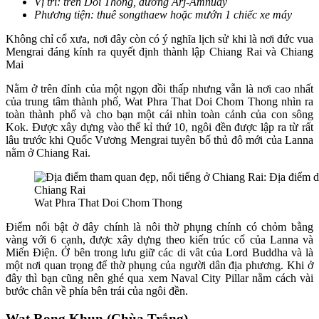
Vị trí: trên Doi Thong, đường Arj-Amnuay
Phương tiện: thuê songthaew hoặc mướn 1 chiếc xe máy
Không chỉ cổ xưa, nơi đây còn có ý nghĩa lịch sử khi là nơi đức vua
Mengrai đáng kính ra quyết định thành lập Chiang Rai và Chiang
Mai
Nằm ở trên đỉnh của một ngọn đồi thấp nhưng vẫn là nơi cao nhất
của trung tâm thành phố, Wat Phra That Doi Chom Thong nhìn ra
toàn thành phố và cho bạn một cái nhìn toàn cảnh của con sông
Kok. Được xây dựng vào thế kỉ thứ 10, ngôi đền được lập ra từ rất
lâu trước khi Quốc Vương Mengrai tuyên bố thủ đô mới của Lanna
nằm ở Chiang Rai.
Wat Phra That Doi Chom Thong
Điểm nổi bật ở đây chính là nôi thờ phụng chính có chỏm bằng
vàng với 6 cạnh, được xây dựng theo kiến trúc cổ của Lanna và
Miến Điện. Ở bên trong lưu giữ các di vât của Lord Buddha và là
một nơi quan trọng để thờ phụng của người dân địa phương. Khi ở
đây thì bạn cũng nên ghé qua xem Naval City Pillar nằm cách vài
bước chân về phía bên trái của ngôi đền.
Wat Rong Khun (Chùa Trắng)