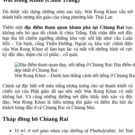
Dù được xây dựng những năm sau này, Wat Rong Khun vẫn trở
thành biểu tượng tôn giáo của vùng phương bắc Thái Lan
Thêm một
địa điểm tham quan khám phá tại Chiang Rai
bạn
không nên bỏ qua đó chính là chùa Trắng. Đặt chân đến nơi đây
bạn tha hồ chiêm ngưỡng những khu vực nổi bật như: cầu Luân
Hồi – Tái Sinh, cổng Thiên Đường. Ngoài ra, khu vực chính điện
của Wat Rong Khun sẽ làm bạn lác cả mắt với những hình vẽ cực
kỳ độc đáo, thậm chí có phần…cổ quái.
Wat Rong Khun – Danh lam thắng cảnh nổi tiếng ở Chiang Ra
Chinh sự đặc biệt với màu trắng tượng trưng cho sự thanh khiết và
chiếu rọi của Phật giáo đã tạo nên một Wat Rong Khun có một
không hai. Và cùng những đường nét điêu khắc tinh xảo và độc
đáo, Wat Rong Khun là biểu tượng tôn giáo và điểm thu hút du
khách hàng đầu ở cả Chiang Rai và Chiang Mai.
Tháp đồng hồ Chiang Rai
Vị trí: ở nơi giao nhau của đường of Phaholyothin, Jet Yod