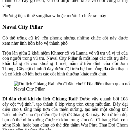
mảnh của cây gỗ tếch, sau đó được điêu khắc và cuối cùng là mạ
vàng.
Phương tiện: thuê songthaew hoặc mướn 1 chiếc xe máy
Naval City Pillar
Có thể trông cũ kỹ, rêu phong nhưng những chiếc cột này được
xem như linh hồn bảo vệ thành phố
Trộn lẫn giữa 2 khái niệm Khmer cổ và Lanna về vũ trụ và vị trí của
con người trong vũ trụ, Naval City Pillar là một loạt các cột trụ điêu
khắc bằng đá cao khoảng 1 mét, nằm ở trên đỉnh của đồi Jom
Thong. Cây cột chính ở đây được đặt trên bệ làm bằng đá cẩm thạch
và có kích cỡ lớn hơn các cột bình thường khác một chút.
Naval City Pillar
Đi đâu chơi khi du lịch Chiang Rai?
Được vây quanh bởi 108
cây cột “vệ tinh”, tạo thành 6 lớp vòng tròn cùng một tâm. Đây đại
diện cho 6 tầng thấp hơn của thiên đường, tạo nên một không khí
“siêu nhiên” cho địa điểm đặc biệt ở Chiang Rai này. Khi ở trên đó,
bạn có thể nhìn xuống được cả khu trung tâm của Chirang Rai, con
sông Kok, hoặc bạn cũng có thể đến thăm Wat Phra That Doi Chom