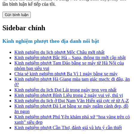
lần bình luận kế tiếp của tôi.
Sidebar chính
Kinh nghiệm phượt theo địa danh nổi bật
Kinh nghiệm du lịch phượt Mộc Châu mới nhất
Kinh nghiệm phượt Bắc Hà – Sapa, thông tin mới cập nhật
Kinh nghiệm phượt Tam Đảo bằng xe máy từ Hà Nội của
nhóm bạn siêu vui
Chia sẻ kinh nghiệm phượt Ba Vì 1 ngày bằng xe máy
Kinh nghiệm phượt Hà Giang mùa tam giác mạch: đi đâu, ăn
ở?
Kinh nghiệm du lịch Đại Lải trong ngày trọn vẹn nhất
Kinh nghiệm phượt Bình Liêu trong 2 ngày vui vẻ, thú vị
Kinh nghiệm du lịch ở Đại Nam Văn Hiến giá cực rẻ từ A-Z
Kinh nghiệm phượt Đà Lạt bằng xe máy ngắm cảnh đẹp, đồ
ăn ngon
Kinh nghiệm phượt Phú Yên khám phá xứ “hoa vàng trên cỏ
xanh” siêu đẹp
Kinh nghiệm phượt Cần Thơ, đánh giá và lưu ý cần thiết