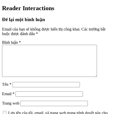
Reader Interactions
Để lại một bình luận
Email của bạn sẽ không được hiển thị công khai.
Các trường bắt
buộc được đánh dấu
*
Bình luận
*
Tên
*
Email
*
Trang web
Lưu tên của tôi, email, và trang web trong trình duyệt này cho