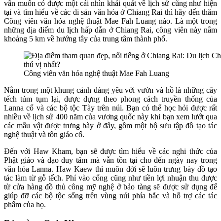
vẫn muốn có được một cái nhìn khái quát về lịch sử cũng như hiện
tại và tìm hiểu về các di sản văn hóa ở Chiang Rai thì hãy đến thăm
Công viên văn hóa nghệ thuật Mae Fah Luang nào. Là một trong
những địa điểm du lịch hấp dẫn ở Chiang Rai, công viên này nằm
khoảng 5 km về hướng tây của trung tâm thành phố.
Công viên văn hóa nghệ thuật Mae Fah Luang
Nằm trong một khung cảnh đáng yêu với vườn và hồ là những cây
tếch túm tụm lại, được dựng theo phong cách truyền thống của
Lanna cổ và các bộ tộc Tày trên núi. Bạn có thể học hỏi được rất
nhiều về lịch sử 400 năm của vương quốc này khi bạn xem lướt qua
các mẫu vật được trưng bày ở đây, gồm một bộ sưu tập đồ tạo tác
nghệ thuật và tôn giáo cổ.
Đến với Haw Kham, bạn sẽ được tìm hiểu về các nghi thức của
Phật giáo và đạo duy tâm mà vẫn tồn tại cho đến ngày nay trong
văn hóa Lanna. Haw Kaew thì muôn đời sẽ luôn trưng bày đồ tạo
tác làm từ gỗ tếch. Phí vào cổng cũng như tiền lợi nhuận thu được
từ cửa hàng đồ thủ công mỹ nghệ ở bảo tàng sẽ được sử dụng để
giúp đỡ các bộ tộc sống trên vùng núi phía bắc và hỗ trợ các tác
phẩm của họ.