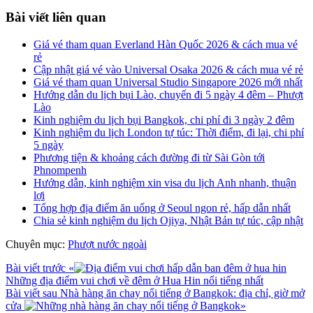
Bài viết liên quan
Giá vé tham quan Everland Hàn Quốc 2026 & cách mua vé
rẻ
Cập nhật giá vé vào Universal Osaka 2026 & cách mua vé rẻ
Giá vé tham quan Universal Studio Singapore 2026 mới nhất
Hướng dẫn du lịch bụi Lào, chuyến đi 5 ngày 4 đêm – Phượt
Lào
Kinh nghiệm du lịch bụi Bangkok, chi phí đi 3 ngày 2 đêm
Kinh nghiệm du lịch London tự túc: Thời điểm, đi lại, chi phí
5 ngày
Phương tiện & khoảng cách đường đi từ Sài Gòn tới
Phnompenh
Hướng dẫn, kinh nghiệm xin visa du lịch Anh nhanh, thuận
lợi
Tổng hợp địa điểm ăn uống ở Seoul ngon rẻ, hấp dẫn nhất
Chia sẻ kinh nghiệm du lịch Ojiya, Nhật Bản tự túc, cập nhật
Chuyên mục:
Phượt nước ngoài
Bài viết trước
«
Những địa điểm vui chơi về đêm ở Hua Hin nổi tiếng nhất
Bài viết sau
Nhà hàng ăn chay nổi tiếng ở Bangkok: địa chỉ, giờ mở
cửa
»