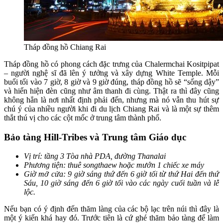
Tháp đồng hồ Chiang Rai
Tháp đồng hồ có phong cách đặc trưng của Chalermchai Kositpipat
– người nghệ sĩ đã lên ý tưởng và xây dựng White Temple. Mỗi
buổi tối vào 7 giờ, 8 giờ và 9 giờ đúng, tháp đồng hồ sẽ “sống dậy”
và hiển hiện đèn cũng như âm thanh đi cùng. Thật ra thì đây cũng
không hẳn là nơi nhất định phải đến, nhưng mà nó vẫn thu hút sự
chú ý của nhiều người khi đi du lịch Chiang Rai và là một sự thêm
thắt thú vị cho các cột mốc ở trung tâm thành phố.
Bảo tàng Hill-Tribes và Trung tâm Giáo dục
Vị trí: tầng 3 Tòa nhà PDA, đường Thanalai
Phương tiện: thuê songthaew hoặc mướn 1 chiếc xe máy
Giờ mở cửa: 9 giờ sáng thứ đến 6 giờ tối từ thứ Hai đến thứ
Sáu, 10 giờ sáng đến 6 giờ tối vào các ngày cuối tuần và lễ
lộc.
Nếu bạn có ý định đến thăm làng của các bộ lạc trên núi thì đây là
một ý kiến khá hay đó. Trước tiên là cứ ghé thăm bảo tàng để làm