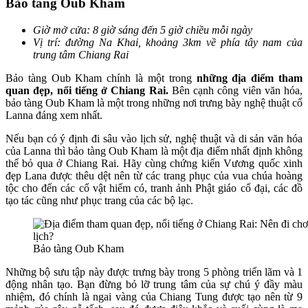
Bảo tàng Oub Kham
Giờ mở cửa: 8 giờ sáng đến 5 giờ chiều mỗi ngày
Vị trí: đường Na Khai, khoảng 3km về phía tây nam của
trung tâm Chiang Rai
Bảo tàng Oub Kham chính là một trong
những địa điểm tham
quan đẹp, nổi tiếng ở Chiang Rai.
Bên cạnh công viên văn hóa,
bảo tàng Oub Kham là một trong những nơi trưng bày nghệ thuật cổ
Lanna đáng xem nhất.
Nếu bạn có ý định đi sâu vào lịch sử, nghệ thuật và di sản văn hóa
của Lanna thì bảo tàng Oub Kham là một địa điểm nhất định không
thể bỏ qua ở Chiang Rai. Hãy cùng chứng kiến Vương quốc xinh
đẹp Lana được thêu dệt nên từ các trang phục của vua chúa hoàng
tộc cho đến các cổ vật hiếm có, tranh ảnh Phật giáo cổ đại, các đồ
tạo tác cũng như phục trang của các bộ lạc.
Bảo tàng Oub Kham
Những bộ sưu tập này được trưng bày trong 5 phòng triển lãm và 1
động nhân tạo. Bạn đừng bỏ lỡ trung tâm của sự chú ý đầy màu
nhiệm, đó chính là ngai vàng của Chiang Tung được tạo nên từ 9