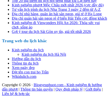
Top 20 địa điểm du lịch nổi tiếng nhất Đà Lạt hiện nay
Kinh nghiệm phượt Mộc Châu mới nhất 2026 (cực đầy đủ)
Tư vấn lịch trình du lịch Nha Trang 3 ngày 2 đêm từ A-Z
Địa chỉ nhà hàng, quán ăn hải sản ngon, giá rẻ ở Hạ Long
Địa chỉ quán hải sản ngon rẻ ở biển Hải Tiến cực đông khách
Kinh nghiệm đi Vinwonders Hội An 2026: Thỏa sức vui
chơi, sống ảo
Gợi ý tour du lịch Sài Gòn uy tín, giá tốt nhất 2026
Trang web du lịch khác
Kinh nghiệm du lịch
Kinh nghiệm du lịch Hà Nội
Hướng dẫn du lịch
Thông tin du lịch
Xem ngày đẹp
Đặt tên con trai họ Trần
Wikidulich.com
Copyright © 2026 ·
Blogyeuphuot.com - Kinh nghiệm & hướng
dẫn phượt
|
Thông tin bản quyền
|
Quy định pháp lý
|
Giới thiệu
|
Liên hệ & hợp tác