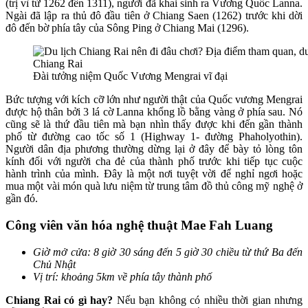
(trị vì từ 1262 đến 1311), người đã khai sinh ra Vương Quốc Lanna.
Ngài đã lập ra thủ đô đầu tiên ở Chiang Saen (1262) trước khi dời
đô đến bờ phía tây của Sông Ping ở Chiang Mai (1296).
Đài tưởng niệm Quốc Vương Mengrai vĩ đại
Bức tượng với kích cỡ lớn như người thật của Quốc vương Mengrai
được hộ thân bởi 3 lá cờ Lanna khổng lồ bằng vàng ở phía sau. Nó
cũng sẽ là thứ đầu tiên mà bạn nhìn thấy được khi đến gần thành
phố từ đường cao tốc số 1 (Highway 1- đường Phaholyothin).
Người dân địa phương thường dừng lại ở đây để bày tỏ lòng tôn
kính đối với người cha đẻ của thành phố trước khi tiếp tục cuộc
hành trình của mình. Đây là một nơi tuyệt vời để nghỉ ngơi hoặc
mua một vài món quà lưu niệm từ trung tâm đồ thủ công mỹ nghệ ở
gần đó.
Công viên văn hóa nghệ thuật Mae Fah Luang
Giờ mở cửa: 8 giờ 30 sáng đến 5 giờ 30 chiều từ thứ Ba đến
Chủ Nhật
Vị trí: khoảng 5km về phía tây thành phố
Chiang Rai có gì hay?
Nếu bạn không có nhiều thời gian nhưng