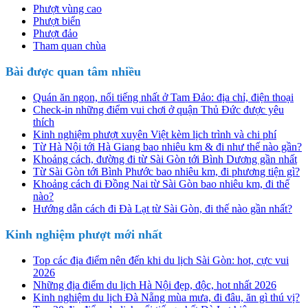
Phượt vùng cao
Phượt biển
Phượt đảo
Tham quan chùa
Bài được quan tâm nhiều
Quán ăn ngon, nổi tiếng nhất ở Tam Đảo: địa chỉ, điện thoại
Check-in những điểm vui chơi ở quận Thủ Đức được yêu
thích
Kinh nghiệm phượt xuyên Việt kèm lịch trình và chi phí
Từ Hà Nội tới Hà Giang bao nhiêu km & đi như thế nào gần?
Khoảng cách, đường đi từ Sài Gòn tới Bình Dương gần nhất
Từ Sài Gòn tới Bình Phước bao nhiêu km, đi phương tiện gì?
Khoảng cách đi Đồng Nai từ Sài Gòn bao nhiêu km, đi thế
nào?
Hướng dẫn cách đi Đà Lạt từ Sài Gòn, đi thế nào gần nhất?
Kinh nghiệm phượt mới nhất
Top các địa điểm nên đến khi du lịch Sài Gòn: hot, cực vui
2026
Những địa điểm du lịch Hà Nội đẹp, độc, hot nhất 2026
Kinh nghiệm du lịch Đà Nẵng mùa mưa, đi đâu, ăn gì thú vị?