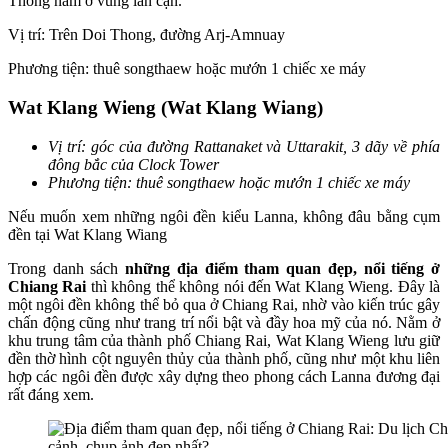
Thong nằm ở vùng lân cận.
Vị trí: Trên Doi Thong, đường Arj-Amnuay
Phương tiện: thuê songthaew hoặc mướn 1 chiếc xe máy
Wat Klang Wieng (Wat Klang Wiang)
Vị trí: góc của đường Rattanaket và Uttarakit, 3 dãy về phía
đông bắc của Clock Tower
Phương tiện: thuê songthaew hoặc mướn 1 chiếc xe máy
Nếu muốn xem những ngôi đền kiểu Lanna, không đâu bằng cụm
đền tại Wat Klang Wiang
Trong danh sách
những địa điểm tham quan đẹp, nổi tiếng ở
Chiang Rai
thì không thể không nói đến Wat Klang Wieng.
Đây là
một ngôi đền không thể bỏ qua ở Chiang Rai, nhờ vào kiến trúc gây
chấn động cũng như trang trí nổi bật và đầy hoa mỹ của nó. Nằm ở
khu trung tâm của thành phố Chiang Rai, Wat Klang Wieng lưu giữ
đền thờ hình cột nguyên thủy của thành phố, cũng như một khu liên
hợp các ngôi đền được xây dựng theo phong cách Lanna đương đại
rất đáng xem.