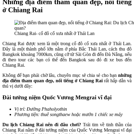
Những địa điểm tham quan đẹp, nổi tiếng
ở Chiang Rai
Chiang Rai- cố đô cổ xưa nhất ở Thái Lan
Chiang Rai được xem là một trong cố đô cổ xưa nhất ở Thái Lan.
Đây là một thành phố lớn nằm ở phía Bắc Thái Lan, cách thu đô
Bangkok khoảng 7000km, cũng cỡ từ Sài Gòn đi đến Đà Nẵng, nếu
đi theo tour các bạn có thể đến Bangkok sau đó đi xe bus đến
Chiang Rai.
Không để bạn phải chờ lâu, chuyên mục sẽ chia sẻ cho bạn
những
địa điểm tham quan đẹp, nổi tiếng ở Chiang Rai
rất hấp dẫn và
thú vị dưới đây:
Đài tưởng niệm Quốc Vương Mengrai vĩ đại
Vị trí: Đường Phaholyothin
Phương tiện: thuê songthaew hoặc mướn 1 chiếc xe máy
Du lịch Chiang Rai nên đi đâu chơi?
Trái tim về tinh thần của
Chiang Rai nằm ở đài tưởng niệm của Quốc Vương Mengrai vĩ đại