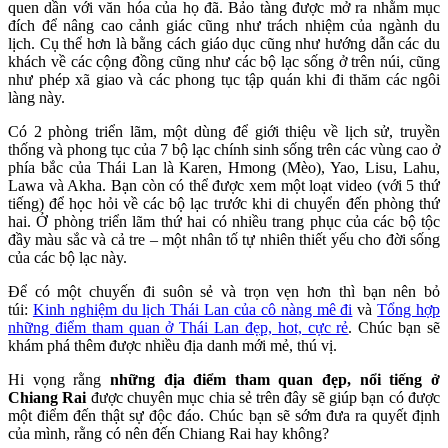
quen dần với văn hóa của họ đã. Bảo tàng được mở ra nhằm mục
đích để nâng cao cảnh giác cũng như trách nhiệm của ngành du
lịch. Cụ thể hơn là bằng cách giáo dục cũng như hướng dẫn các du
khách về các cộng đồng cũng như các bộ lạc sống ở trên núi, cũng
như phép xã giao và các phong tục tập quán khi đi thăm các ngôi
làng này.
Có 2 phòng triển lãm, một dùng để giới thiệu về lịch sử, truyền
thống và phong tục của 7 bộ lạc chính sinh sống trên các vùng cao ở
phía bắc của Thái Lan là Karen, Hmong (Mèo), Yao, Lisu, Lahu,
Lawa và Akha. Bạn còn có thể được xem một loạt video (với 5 thứ
tiếng) để học hỏi về các bộ lạc trước khi di chuyển đến phòng thứ
hai. Ở phòng triển lãm thứ hai có nhiều trang phục của các bộ tộc
đầy màu sắc và cả tre – một nhân tố tự nhiên thiết yếu cho đời sống
của các bộ lạc này.
Để có một chuyến đi suôn sẻ và trọn vẹn hơn thì bạn nên bỏ
túi:
Kinh nghiệm du lịch Thái Lan của cô nàng mê đi
và
Tổng hợp
những điểm tham quan ở Thái Lan đẹp, hot, cực rẻ
. Chúc bạn sẽ
khám phá thêm được nhiều địa danh mới mẻ, thú vị.
Hi vọng rằng
những địa điểm tham quan đẹp, nổi tiếng ở
Chiang Rai
được chuyên mục chia sẻ trên đây sẽ giúp bạn có được
một điểm đến thật sự độc đáo. Chúc bạn sẽ sớm đưa ra quyết định
của mình, rằng có nên đến Chiang Rai hay không?