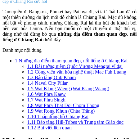
đẹp ở Chiang Rai cực hot
Tạm quên đi Bangkok, Phuket hay Pattaya đi, vì tại Thái Lan đã có
một thiên đường du lịch mới đó chính là Chiang Rai. Mặc dù không
nổi bật về phong cảnh, nhưng Chiang Rai lại thu hút du khách bởi
nền văn hóa Lanna. Nếu bạn muốn có một chuyến đi thật thú vị,
đáng nhớ thì đừng bỏ qua
những địa điểm tham quan đẹp, nổi
tiếng ở Chiang Rai
dưới đây.
Danh mục nội dung
1
Những địa điểm tham quan đẹp, nổi tiếng ở Chiang Rai
1.1
Đài tưởng niệm Quốc Vương Mengrai vĩ đại
1.2
Công viên văn hóa nghệ thuật Mae Fah Luang
1.3
Bảo tàng Oub Kham
1.4
Naval City Pillar
1.5
Wat Klang Wieng (Wat Klang Wiang)
1.6
Wat Phra Kaew
1.7
Wat Phra Singh
1.8
Wat Phra That Doi Chom Thong
1.9
Wat Rong Khun (Chùa Trắng)
1.10
Tháp đồng hồ Chiang Rai
1.11
Bảo tàng Hill-Tribes và Trung tâm Giáo dục
1.12
Bài viết liên quan