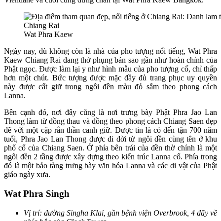
Wat Phra Kaew
Ngày nay, dù không còn là nhà của pho tượng nổi tiếng, Wat Phra
Kaew Chiang Rai đang thờ phụng bản sao gần như hoàn chỉnh của
Phật ngọc. Được làm lại y như hình mẫu của pho tượng cổ, chỉ thấp
hơn một chút. Bức tượng được mặc đầy đủ trang phục uy quyền
này được cất giữ trong ngôi đền màu đỏ sẫm theo phong cách
Lanna.
Bên cạnh đó, nơi đây cũng là nơi trưng bày Phật Phra Jao Lan
Thong làm từ đồng thau và đồng theo phong cách Chiang Saen đẹp
đẽ với một cặp rắn thần canh giữ. Được tin là có đến tận 700 năm
tuổi, Phra Jao Lan Thong được di dời từ ngôi đền cùng tên ở khu
phố cổ của Chiang Saen. Ở phía bên trái của đền thờ chính là một
ngôi đền 2 tầng được xây dựng theo kiến trúc Lanna cổ. Phía trong
đó là một bảo tàng trưng bày văn hóa Lanna và các di vật của Phật
giáo ngày xưa.
Wat Phra Singh
Vị trí: đường Singha Klai, gần bệnh viện Overbrook, 4 dãy về