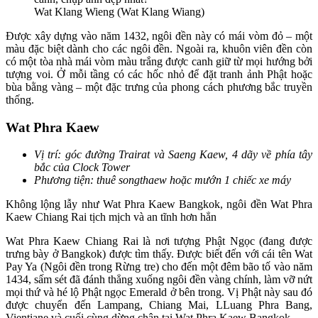
Wat Klang Wieng (Wat Klang Wiang)
Được xây dựng vào năm 1432, ngôi đền này có mái vòm đỏ – một
màu đặc biệt dành cho các ngôi đền. Ngoài ra, khuôn viên đền còn
có một tòa nhà mái vòm màu trắng được canh giữ từ mọi hướng bởi
tượng voi. Ở mỗi tầng có các hốc nhỏ để đặt tranh ảnh Phật hoặc
bùa bằng vàng – một đặc trưng của phong cách phương bắc truyền
thống.
Wat Phra Kaew
Vị trí: góc đường Trairat và Saeng Kaew, 4 dãy về phía tây
bắc của Clock Tower
Phương tiện: thuê songthaew hoặc mướn 1 chiếc xe máy
Không lộng lẫy như Wat Phra Kaew Bangkok, ngôi đền Wat Phra
Kaew Chiang Rai tịch mịch và an tĩnh hơn hẳn
Wat Phra Kaew Chiang Rai là nơi tượng Phật Ngọc (đang được
trưng bày ở Bangkok) được tìm thấy. Được biết đến với cái tên Wat
Pay Ya (Ngôi đền trong Rừng tre) cho đến một đêm bão tố vào năm
1434, sấm sét đã đánh thẳng xuống ngôi đền vàng chính, làm vỡ nứt
mọi thứ và hé lộ Phật ngọc Emerald ở bên trong. Vị Phật này sau đó
được chuyển đến Lampang, Chiang Mai, LLuang Phra Bang,
Vientiane và cuối cùng dừng chân tại Wat Phra Kaew Bangkok.