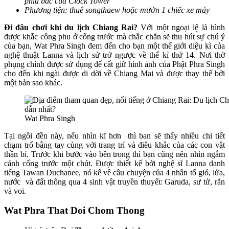
phía bắc của Clock Tower
Phương tiện: thuê songthaew hoặc mướn 1 chiếc xe máy
Đi đâu chơi khi du lịch Chiang Rai?
Với một ngoại lệ là hình
được khắc công phu ở cổng trước mà chắc chắn sẽ thu hút sự chú ý
của bạn, Wat Phra Singh đem đến cho bạn một thế giới diệu kì của
nghệ thuật Lanna và lịch sử trở ngược về thế kỉ thứ 14. Nơi thờ
phụng chính được sử dụng để cất giữ hình ảnh của Phật Phra Singh
cho đến khi ngài được di dời về Chiang Mai và được thay thế bởi
một bản sao khác.
Wat Phra Singh
Tại ngôi đền này, nếu nhìn kĩ hơn thì ban sẽ thấy nhiều chi tiết
chạm trổ bằng tay cùng với trang trí và điêu khắc của các con vật
thần bí. Trước khi bước vào bên trong thì bạn cũng nên nhìn ngắm
cánh cổng trước một chút. Được thiết kế bởi nghệ sĩ Lanna danh
tiếng Tawan Duchanee, nó kể về câu chuyện của 4 nhân tố gió, lửa,
nước và đất thông qua 4 sinh vật truyền thuyết: Garuda, sư tử, rắn
và voi.
Wat Phra That Doi Chom Thong