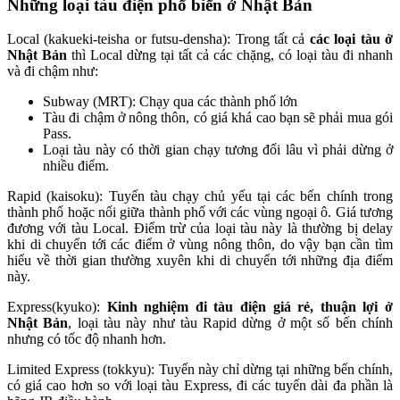
Những loại tàu điện phổ biến ở Nhật Bản
Local (kakueki-teisha or futsu-densha): Trong tất cả
các loại tàu ở
Nhật Bản
thì Local dừng tại tất cả các chặng, có loại tàu đi nhanh
và đi chậm như:
Subway (MRT): Chạy qua các thành phố lớn
Tàu đi chậm ở nông thôn, có giá khá cao bạn sẽ phải mua gói
Pass.
Loại tàu này có thời gian chạy tương đối lâu vì phải dừng ở
nhiều điểm.
Rapid (kaisoku): Tuyến tàu chạy chủ yếu tại các bến chính trong
thành phố hoặc nối giữa thành phố với các vùng ngoại ô. Giá tương
đương với tàu Local. Điểm trừ của loại tàu này là thường bị delay
khi di chuyển tới các điểm ở vùng nông thôn, do vậy bạn cần tìm
hiểu về thời gian thường xuyên khi di chuyển tới những địa điểm
này.
Express(kyuko):
Kinh nghiệm đi tàu điện giá rẻ, thuận lợi ở
Nhật Bản
, loại tàu này như tàu Rapid dừng ở một số bến chính
nhưng có tốc độ nhanh hơn.
Limited Express (tokkyu): Tuyến này chỉ dừng tại những bến chính,
có giá cao hơn so với loại tàu Express, đi các tuyến dài đa phần là