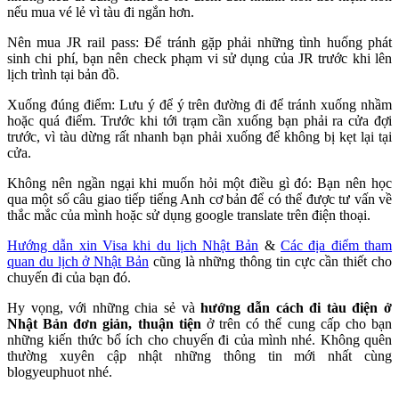
nếu mua vé lẻ vì tàu đi ngắn hơn.
Nên mua JR rail pass: Để tránh gặp phải những tình huống phát
sinh chi phí, bạn nên check phạm vi sử dụng của JR trước khi lên
lịch trình tại bản đồ.
Xuống đúng điểm: Lưu ý để ý trên đường đi để tránh xuống nhầm
hoặc quá điểm. Trước khi tới trạm cần xuống bạn phải ra cửa đợi
trước, vì tàu dừng rất nhanh bạn phải xuống để không bị kẹt lại tại
cửa.
Không nên ngần ngại khi muốn hỏi một điều gì đó: Bạn nên học
qua một số câu giao tiếp tiếng Anh cơ bản để có thể được tư vấn về
thắc mắc của mình hoặc sử dụng google translate trên điện thoại.
Hướng dẫn xin Visa khi du lịch Nhật Bản
&
Các địa điểm tham
quan du lịch ở Nhật Bản
cũng là những thông tin cực cần thiết cho
chuyến đi của bạn đó.
Hy vọng, với những chia sẻ và
hướng dẫn cách đi tàu điện ở
Nhật Bản đơn giản, thuận tiện
ở trên có thể cung cấp cho bạn
những kiến thức bổ ích cho chuyến đi của mình nhé. Không quên
thường xuyên cập nhật những thông tin mới nhất cùng
blogyeuphuot nhé.