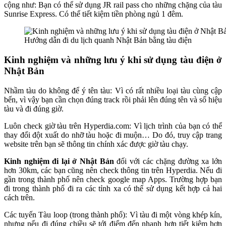
cộng như: Bạn có thể sử dụng JR rail pass cho những chặng của tàu
Sunrise Express. Có thể tiết kiệm tiền phòng ngủ 1 đêm.
Hướng dẫn đi du lịch quanh Nhật Bản bằng tàu điện
Kinh nghiệm và những lưu ý khi sử dụng tàu điện ở
Nhật Bản
Nhầm tàu do không để ý tên tàu: Vì có rất nhiều loại tàu cùng cập
bến, vì vậy bạn cần chọn đúng track rồi phải lên đúng tên và số hiệu
tàu và đi đúng giờ.
Luôn check giờ tàu trên Hyperdia.com: Vì lịch trình của bạn có thể
thay đổi đột xuất do nhỡ tàu hoặc đi muộn… Do đó, truy cập trang
website trên bạn sẽ thông tin chính xác được giờ tàu chạy.
Kinh nghiệm đi lại ở Nhật Bản
đối với các chặng đường xa lớn
hơn 30km, các bạn cũng nên check thông tin trên Hyperdia. Nếu đi
gần trong thành phố nên check google map Apps. Trường hợp bạn
đi trong thành phố đi ra các tỉnh xa có thể sử dụng kết hợp cả hai
cách trên.
Các tuyến Tàu loop (trong thành phố): Vì tàu đi một vòng khép kín,
nhưng nếu đi đúng chiều sẽ tới điểm đến nhanh hơn tiết kiệm hơn