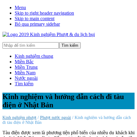
Menu
Skip to right header navigation
Skip to main content
Bỏ qua primary sidebar
Hướng
Nhập
dẫn
để
đi
tìm
Kinh nghiệm chung
phượt,
kiếm
Miền Bắc
du
Miền Trung
lịch
Miền Nam
tự
Nước ngoài
túc
Tìm kiếm
trong
và
Kinh nghiệm và hướng dẫn cách đi tàu
ngoài
điện ở Nhật Bản
nước
an
toàn,
Kinh nghiệm phượt
/
Phượt nước ngoài
/ Kinh nghiệm và hướng dẫn cách
vui
đi tàu điện ở Nhật Bản
vẻ,
Tàu điện được xem là phương tiện phổ biến của nhiều du khách khi
trải