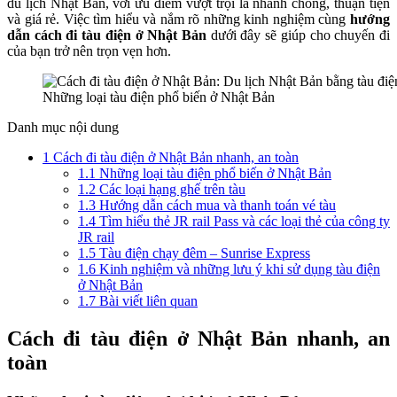
du lịch Nhật Bản, với ưu điểm vượt trội là nhanh chóng, thuận tiện
nghiệm,
và giá rẻ. Việc tìm hiểu và nắm rõ những kinh nghiệm cùng
hướng
tiết
dẫn cách đi tàu điện ở Nhật Bản
dưới đây sẽ giúp cho chuyến đi
kiệm
của bạn trở nên trọn vẹn hơn.
Những loại tàu điện phổ biến ở Nhật Bản
Danh mục nội dung
1
Cách đi tàu điện ở Nhật Bản nhanh, an toàn
1.1
Những loại tàu điện phổ biến ở Nhật Bản
1.2
Các loại hạng ghế trên tàu
1.3
Hướng dẫn cách mua và thanh toán vé tàu
1.4
Tìm hiểu thẻ JR rail Pass và các loại thẻ của công ty
JR rail
1.5
Tàu điện chạy đêm – Sunrise Express
1.6
Kinh nghiệm và những lưu ý khi sử dụng tàu điện
ở Nhật Bản
1.7
Bài viết liên quan
Cách đi tàu điện ở Nhật Bản nhanh, an
toàn