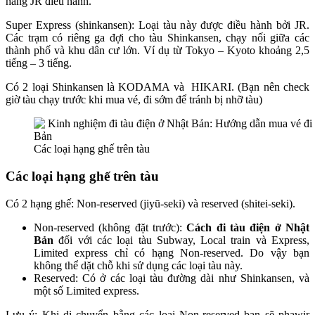
hãng JR điều hành.
Super Express (shinkansen): Loại tàu này được điều hành bởi JR.
Các trạm có riêng ga đợi cho tàu Shinkansen, chạy nối giữa các
thành phố và khu dân cư lớn. Ví dụ từ Tokyo – Kyoto khoảng 2,5
tiếng – 3 tiếng.
Có 2 loại Shinkansen là KODAMA và HIKARI. (Bạn nên check
giờ tàu chạy trước khi mua vé, đi sớm để tránh bị nhỡ tàu)
Các loại hạng ghế trên tàu
Các loại hạng ghế trên tàu
Có 2 hạng ghế: Non-reserved (jiyū-seki) và reserved (shitei-seki).
Non-reserved (không đặt trước):
Cách đi tàu điện ở Nhật
Bản
đối với các loại tàu Subway, Local train và Express,
Limited express chỉ có hạng Non-reserved. Do vậy bạn
không thể dặt chỗ khi sử dụng các loại tàu này.
Reserved: Có ở các loại tàu đường dài như Shinkansen, và
một số Limited express.
Lưu ý: Khi di chuyển bằng các loại Non-reserved bạn sẽ phawir