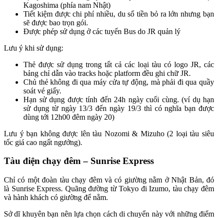
Kagoshima (phía nam Nhật)
Tiết kiệm được chi phí nhiều, du số tiền bỏ ra lớn nhưng bạn
sẽ được bao trọn gói.
Được phép sử dụng ở các tuyến Bus do JR quản lý
Lưu ý khi sử dụng:
Thẻ được sử dụng trong tất cả các loại tàu có logo JR, các
bảng chỉ dẫn vào tracks hoặc platform đều ghi chữ JR.
Chủ thẻ không đi qua máy cửa tự động, mà phải đi qua quầy
soát vé giấy.
Hạn sử dụng được tính đến 24h ngày cuối cùng. (ví dụ hạn
sử dụng từ ngày 13/3 đến ngày 19/3 thì có nghĩa bạn được
dùng tới 12h00 đêm ngày 20)
Lưu ý bạn không được lên tàu Nozomi & Mizuho (2 loại tàu siêu
tốc giá cao ngất ngưởng).
Tàu điện chạy đêm – Sunrise Express
Chỉ có một đoàn tàu chạy đêm và có giường nằm ở Nhật Bản, đó
là Sunrise Express. Quãng đường từ Tokyo đi Izumo, tàu chạy đêm
và hành khách có giường để nằm.
Sở dĩ khuyên bạn nên lựa chọn cách di chuyển này với những điểm