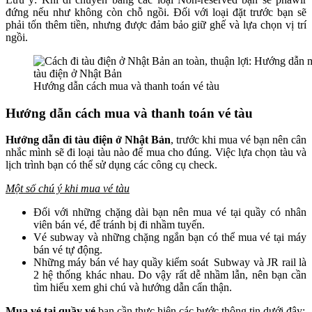
đứng nếu như không còn chỗ ngồi. Đối với loại đặt trước bạn sẽ
phải tốn thêm tiền, nhưng được đảm bảo giữ ghế và lựa chọn vị trí
ngồi.
Hướng dẫn cách mua và thanh toán vé tàu
Hướng dẫn cách mua và thanh toán vé tàu
Hướng dẫn đi tàu điện ở Nhật Bản
, trước khi mua vé bạn nên cân
nhắc mình sẽ đi loại tàu nào để mua cho đúng. Việc lựa chọn tàu và
lịch trình bạn có thể sử dụng các công cụ check.
Một số chú ý khi mua vé tàu
Đối với những chặng dài bạn nên mua vé tại quầy có nhân
viên bán vé, để tránh bị đi nhầm tuyến.
Vé subway và những chặng ngắn bạn có thể mua vé tại máy
bán vé tự động.
Những máy bán vé hay quầy kiểm soát Subway và JR rail là
2 hệ thống khác nhau. Do vậy rất dễ nhầm lẫn, nên bạn cần
tìm hiểu xem ghi chú và hướng dẫn cẩn thận.
Mua vé tại quầy vé
bạn cần thực hiện các bước thông tin dưới đây: