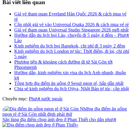
Bài viết liên quan
Giá vé tham quan Everland Hàn Quốc 2026 & cách mua vé
rẻ
Cập nhật giá vé vào Universal Osaka 2026 & cách mua vé rẻ
Giá vé tham quan Universal Studio Singapore 2026 mới nhất
Hướng dẫn du lịch bụi Lào, chuyến đi 5 ngày 4 đêm – Phượt
Lào
Kinh nghiệm du lịch bụi Bangkok, chi phí đi 3 ngày 2 đêm
Kinh nghiệm du lịch London tự túc: Thời điểm, đi lại, chi phí
5 ngày
Phương tiện & khoảng cách đường đi từ Sài Gòn tới
Phnompenh
Hướng dẫn, kinh nghiệm xin visa du lịch Anh nhanh, thuận
lợi
Tổng hợp địa điểm ăn uống ở Seoul ngon rẻ, hấp dẫn nhất
Chia sẻ kinh nghiệm du lịch Ojiya, Nhật Bản tự túc, cập nhật
Chuyên mục:
Phượt nước ngoài
Bài
«
Những địa điểm ăn uống
viết
ngon rẻ ở Sài Gòn nhất định phải thử
trước
Bài
Săn lùng địa điểm chụp ảnh đẹp ở Phan Thiết cho dân phượt
viết
»
sau
Reader