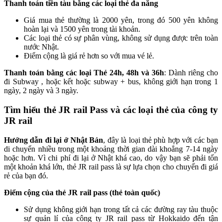
Thanh toán tiền tàu bằng các loại thẻ đa năng
Giá mua thẻ thường là 2000 yên, trong đó 500 yên không
hoàn lại và 1500 yên trong tài khoản.
Các loại thẻ có sự phân vùng, không sử dụng được trên toàn
nước Nhật.
Điểm cộng là giá rẻ hơn so với mua vé lẻ.
Thanh toán bằng các loại Thẻ 24h, 48h và 36h
: Dành riêng cho
đi Subway , hoặc kết hoặc subway + bus, không giới hạn trong 1
ngày, 2 ngày và 3 ngày.
Tìm hiểu thẻ JR rail Pass và các loại thẻ của công ty
JR rail
Hướng dẫn đi lại ở Nhật Bản
, đây là loại thẻ phù hợp với các bạn
di chuyển nhiều trong một khoảng thời gian dài khoẳng 7-14 ngày
hoặc hơn. Vì chi phí đi lại ở Nhật khá cao, do vậy bạn sẽ phải tốn
một khoản khá lớn, thẻ JR rail pass là sự lựa chọn cho chuyến đi giá
rẻ của bạn đó.
Điểm cộng của thẻ JR rail pass (thẻ toàn quốc)
Sử dụng không giới hạn trong tất cả các đường ray tàu thuộc
sự quản lí của công ty JR rail pass từ Hokkaido đến tận