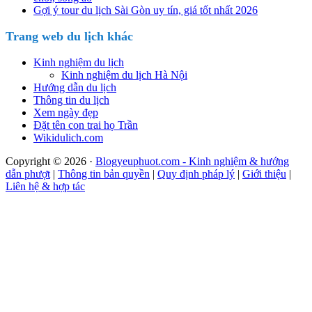
Gợi ý tour du lịch Sài Gòn uy tín, giá tốt nhất 2026
Trang web du lịch khác
Kinh nghiệm du lịch
Kinh nghiệm du lịch Hà Nội
Hướng dẫn du lịch
Thông tin du lịch
Xem ngày đẹp
Đặt tên con trai họ Trần
Wikidulich.com
Copyright © 2026 ·
Blogyeuphuot.com - Kinh nghiệm & hướng
dẫn phượt
|
Thông tin bản quyền
|
Quy định pháp lý
|
Giới thiệu
|
Liên hệ & hợp tác