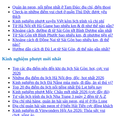
Quán ăn ngon, nổi tiếng nhất ở Tam Đảo: địa chỉ, điện thoại
Check-in những điểm vui chơi ở quận Thủ Đức được yêu
thích
Kinh nghiệm phượt xuyên Việt kèm lịch trình và chi phí
Từ Hà Nội tới Hà Giang bao nhiêu km & đi như thế nào gần?
Khoảng cách, đường đi từ Sài Gòn tới Bình Dương gần nhất
Từ Sài Gòn tới Bình Phước bao nhiêu km, đi phương tiện gì?
Khoảng cách đi Đồng Nai từ Sài Gòn bao nhiêu km, đi thế
nào?
Hướng dẫn cách đi Đà Lạt từ Sài Gòn, đi thế nào gần nhất?
Kinh nghiệm phượt mới nhất
Top các địa điểm nên đến khi du lịch Sài Gòn: hot, cực vui
2026
Những địa điểm du lịch Hà Nội đẹp, độc, hot nhất 2026
Kinh nghiệm du lịch Đà Nẵng mùa mưa, đi đâu, ăn gì thú vị?
Top 20 địa điểm du lịch nổi tiếng nhất Đà Lạt hiện nay
Kinh nghiệm phượt Mộc Châu mới nhất 2026 (cực đầy đủ)
Tư vấn lịch trình du lịch Nha Trang 3 ngày 2 đêm từ A-Z
Địa chỉ nhà hàng, quán ăn hải sản ngon, giá rẻ ở Hạ Long
Địa chỉ quán hải sản ngon rẻ ở biển Hải Tiến cực đông khách
Kinh nghiệm đi Vinwonders Hội An 2026: Thỏa sức vui
chơi, sống ảo