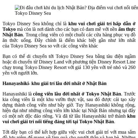
Tokyo Disney Sea
Tokyo Disney Sea không chỉ là
khu vui chơi giải trí hấp dẫn ở
Tokyo
mà còn là nơi dành cho các bạn có đam mê với nền
ẩm thực
Nhật Bản
. Trong công viên có một chuỗi các cửa hàng phục vụ đồ
ăn thức uống. Đây chính là điểm khác biệt gần như lớn nhất
của Tokyo Disney Sea so với các công viên khác
Bạn có thể di chuyển tới Tokyo Disney Sea bằng tàu điện ngầm
hoặc di chuyển từ Disney Land với phương tiện Disney Resort Line
chạy trong Tokyo Disney Resort với giá 130 yên với trẻ nhỏ và 260
yên với người lớn.
Hanayashiki- khu giải trí lâu đời nhất ở Nhật Bản
Hanayashiki là
công viên lâu đời nhất ở Tokyo Nhật Bản
. Trước
kia công viên là một khu vườn thực vật, sau đó được cải tạo xây
dựng thành công viên như bây giờ. Tuy Hanayashiki không rộng,
hiện đại như những công viên lớn khác tại Nhật Bản nhưng tại đây
có một nét độc đáo riêng. Và đã từ lâu Hanayashiki trở thành
khu
vui chơi giải trí nổi tiếng đáng tới tại Tokyo Nhật Bản
.
Tới đây bạn có thể kết hợp giữa việc vui chơi giải trí với mua sắm
đồ lưu niệm để mang về làm quà cho người thân và bạn bè. Những