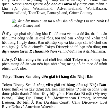
quan.
Nơi vui chơi giải trí độc đáo ở Tokyo
này được chia thành 7
khu vực gồm: WestenLand, AdventureLand, WorldBazzar,
TomorrowLand, ToonTown, FantasyLand, Critter Country.
Tokyo Disneyland
Ở đây bạn phải xếp hàng khá lâu để mua vé, mua đồ ăn, thanh toán
tiền…mà công viên lại quá rộng bởi thế bạn không thể khám phá
hết trong 1 ngày được. Bạn nên sắp xếp và lựa chọn các trò chơi sao
cho hợp lý. Nếu di chuyển Tokyo Disneyland thì bạn nên dùng
tàu
điện ngầm tuyến R Higashi-Nihon
và nhớ dừng lại ở ga Maihama.
Lưu ý
: Ở
khu công viên vui chơi hot nhất Tokyo
này không cho
phép mang đồ ăn vào nên bạn nhớ đừng mang đồ ăn theo để tránh
phiền phức nhé.
Tokyo Disney Sea-công viên giải trí hàng đầu Nhật Bản
Tokyo Disney Sea là
công viên giải trí hàng đầu tại Nhật Bản
.
Được thiết kế và xây dựng dựa trên cảm hứng từ biển cả công viên
được phân thành 7 khu riêng biệt gồm: Hòn đảo Bí mật (Mystery
Island), Cảng Địa Trung Hải (Mediterranean Harbor), Mermaid
Lagoon, Bờ biển Ả Rập (Arabian Coast), Cảng Discovery, Lost
River Delta và American Waterfront.