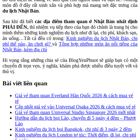
món đồ ở đây rất xinh xắn và phù hợp mà mang nét đặc trưng của
du lịch Nhật Bản
.
Sau khi đã biết
các địa điểm tham quan ở Nhật Bản nhất định
PHẢI ĐẾN,
thì nhiệm vụ tiếp theo của bạn đó chính là trang bị cho
mình thêm những kinh nghiệm du lịch như đi lại, chi phí, khách sạn,
ăn uống…Tất cả đều có trong:
Kinh nghiệm du lịch Nhật Bản, chi
phí thế nào, ăn chơi gì?
và
Tổng hợp những món ăn nổi tiếng của
Nhật Bản, kèm địa chỉ
Hi vọng rằng những chia sẻ của BlogYeuPhuot sẽ giúp bạn có một
chuyến đi trọn vẹn, ý nghĩa, khám phá được nhiều điều tuyệt vời và
thú vị.
Bài viết liên quan
Giá vé tham quan Everland Hàn Quốc 2026 & cách mua vé
rẻ
Cập nhật giá vé vào Universal Osaka 2026 & cách mua vé rẻ
Giá vé tham quan Universal Studio Singapore 2026 mới nhất
Hướng dẫn du lịch bụi Lào, chuyến đi 5 ngày 4 đêm – Phượt
Lào
Kinh nghiệm du lịch bụi Bangkok, chi phí đi 3 ngày 2 đêm
Kinh nghiệm du lịch London tự túc: Thời điểm, đi lại, chi phí