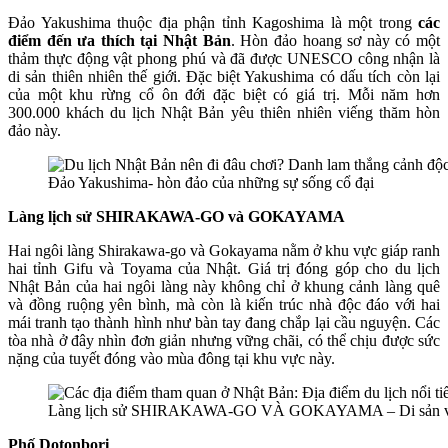
Đảo Yakushima thuộc địa phận tỉnh Kagoshima là một trong
các
điểm đến ưa thích tại Nhật Bản
. Hòn đảo hoang sơ này có một
thảm thực động vật phong phú và đã được UNESCO công nhận là
di sản thiên nhiên thế giới. Đặc biệt Yakushima có dấu tích còn lại
của một khu rừng cổ ôn đới đặc biệt có giá trị. Mỗi năm hơn
300.000 khách du lịch Nhật Bản yêu thiên nhiên viếng thăm hòn
đảo này.
Đảo Yakushima- hòn đảo của những sự sống cổ đại
Làng lịch sử SHIRAKAWA-GO và GOKAYAMA
Hai ngôi làng Shirakawa-go và Gokayama nằm ở khu vực giáp ranh
hai tỉnh Gifu và Toyama của Nhật. Giá trị đóng góp cho du lịch
Nhật Bản của hai ngôi làng này không chỉ ở khung cảnh làng quê
và đồng ruộng yên bình, mà còn là kiến trúc nhà độc đáo với hai
mái tranh tạo thành hình như bàn tay đang chắp lại cầu nguyện. Các
tòa nhà ở đây nhìn đơn giản nhưng vững chãi, có thể chịu được sức
nặng của tuyết đóng vào mùa đông tại khu vực này.
Làng lịch sử SHIRAKAWA-GO VÀ GOKAYAMA – Di sản vă
Phố Dotonbori