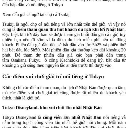
đến hấp dẫn và nổi tiếng ở Tokyo.
Xem đấu giá cá ngừ tại chợ cá Tsukiji
Tsukiji là ngôi chợ cá nổi tiếng và lớn nhất trên thế giới, vì vậy nó
cũng là
điểm tham quan thu hút khách du lịch khi tới Nhật Bả
n.
Đặc biệt, khi tới đây bạn sẽ được tham gia buổi đấu giá cá ngừ, tuy
nhiên bạn nên đi sớm vì là điểm du lịch miễn phí nên rất đông
khách. Phiên đấu giá đầu tiên sẽ bắt đầu vào lúc 5h25 và phiên thứ
hai bắt đầu lúc 5h50. Mỗi phiên đấu giá thường kéo dài khoảng 20
phút. Để tham dự phiên đấu giá các bạn phải đến trung
tâm Osakana Fukyu ở cổng Kachidoki để đăng ký, bắt đầu từ
khoảng 5 giờ sáng theo nguyên tắc ai đến trước thì được vào.
Các điểm vui chơi giải trí nổi tiếng
ở Tokyo
Không chỉ các điểm tham quan, du lịch ở Nhật Bản được quan tâm,
mà các điểm vui chơi giải trí cũng được rất nhiều du khách yêu
thích, nhất là giới trẻ.
Tokyo Disneyland- khu vui chơi lớn nhất Nhật Bản
Tokyo Disneyland là
công viên lớn nhất Nhật Bản
nói riêng và
nằm trong top 5 công viên lớn nhất thế giới nói chung. Mỗi năm
công viên đón tiếp hàng triệu lượt khách tới đây vui chơi, tham