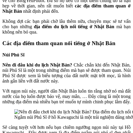
về cho BlogYeuPhuot. Đa số họ đều có một điểm chung đó là hạn
hẹp về thời gian, nên rất muốn biết
các địa điểm tham quan ở
Nhật Bản
nhất định phải đến.
Không đợi các bạn phải chờ lâu thêm nữa, chuyên mục sẽ tư vấn
cho bạn những
địa điểm du lịch nổi tiếng ở Nhật Bản
mà bạn
không nên bỏ qua.
Các địa điểm tham quan nổi tiếng ở Nhật Bản
Núi Phú Sĩ
Nên đi đâu khi du lịch Nhật Bản?
Chắc chắn khi đến Nhật Bản,
núi Phú Sĩ là một trong những điểm mà bạn sẽ được tham quan. Núi
Phú Sĩ được xem là biểu tượng của đất nước mặt trời mọc, là hình
ảnh gắn liền với đất nước này.
Với ngọn núi này, người dân Nhật Bản luôn tin rằng nhờ nó mà đất
nước của họ luôn được bảo vệ, may mắn, … Đây cũng là một trong
những địa điểm mà nhiều bạn trẻ muốn tự mình chinh phục lắm đấy.
Ngắm núi Phú Sĩ ở hồ Kawaguchi là một trải nghiệm đáng nhớ
Sẽ càng tuyệt vời hơn nếu bạn chiêm ngưỡng ngọn núi này tại Hồ
Kawaguchi. Đây được xem là địa điểm ngắm núi phú sĩ đẹp nhất