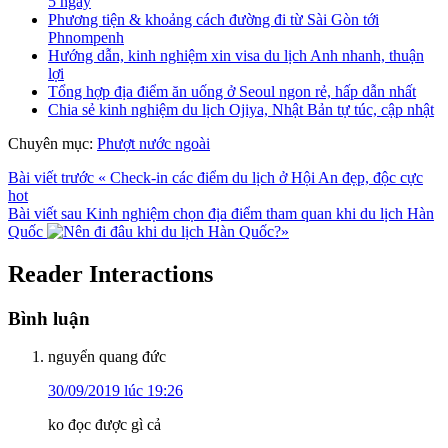
5 ngày
Phương tiện & khoảng cách đường đi từ Sài Gòn tới
Phnompenh
Hướng dẫn, kinh nghiệm xin visa du lịch Anh nhanh, thuận
lợi
Tổng hợp địa điểm ăn uống ở Seoul ngon rẻ, hấp dẫn nhất
Chia sẻ kinh nghiệm du lịch Ojiya, Nhật Bản tự túc, cập nhật
Chuyên mục:
Phượt nước ngoài
Bài viết trước
«
Check-in các điểm du lịch ở Hội An đẹp, độc cực
hot
Bài viết sau
Kinh nghiệm chọn địa điểm tham quan khi du lịch Hàn
Quốc
»
Reader Interactions
Bình luận
nguyển quang đức
30/09/2019 lúc 19:26
ko đọc được gì cả