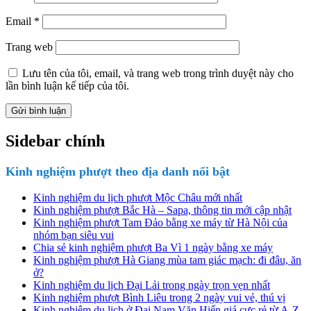
Email
*
Trang web
Lưu tên của tôi, email, và trang web trong trình duyệt này cho
lần bình luận kế tiếp của tôi.
Sidebar chính
Kinh nghiệm phượt theo địa danh nổi bật
Kinh nghiệm du lịch phượt Mộc Châu mới nhất
Kinh nghiệm phượt Bắc Hà – Sapa, thông tin mới cập nhật
Kinh nghiệm phượt Tam Đảo bằng xe máy từ Hà Nội của
nhóm bạn siêu vui
Chia sẻ kinh nghiệm phượt Ba Vì 1 ngày bằng xe máy
Kinh nghiệm phượt Hà Giang mùa tam giác mạch: đi đâu, ăn
ở?
Kinh nghiệm du lịch Đại Lải trong ngày trọn vẹn nhất
Kinh nghiệm phượt Bình Liêu trong 2 ngày vui vẻ, thú vị
Kinh nghiệm du lịch ở Đại Nam Văn Hiến giá cực rẻ từ A-Z