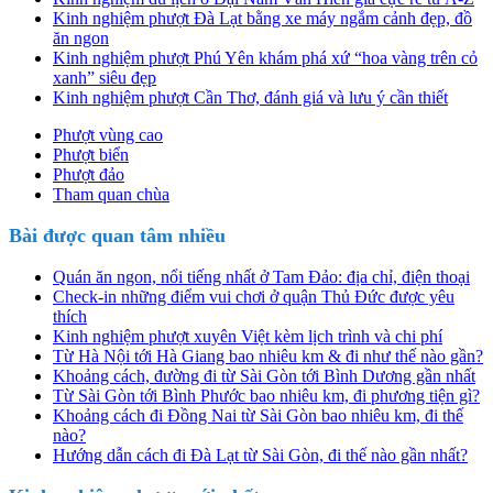
Kinh nghiệm phượt Đà Lạt bằng xe máy ngắm cảnh đẹp, đồ
ăn ngon
Kinh nghiệm phượt Phú Yên khám phá xứ “hoa vàng trên cỏ
xanh” siêu đẹp
Kinh nghiệm phượt Cần Thơ, đánh giá và lưu ý cần thiết
Phượt vùng cao
Phượt biển
Phượt đảo
Tham quan chùa
Bài được quan tâm nhiều
Quán ăn ngon, nổi tiếng nhất ở Tam Đảo: địa chỉ, điện thoại
Check-in những điểm vui chơi ở quận Thủ Đức được yêu
thích
Kinh nghiệm phượt xuyên Việt kèm lịch trình và chi phí
Từ Hà Nội tới Hà Giang bao nhiêu km & đi như thế nào gần?
Khoảng cách, đường đi từ Sài Gòn tới Bình Dương gần nhất
Từ Sài Gòn tới Bình Phước bao nhiêu km, đi phương tiện gì?
Khoảng cách đi Đồng Nai từ Sài Gòn bao nhiêu km, đi thế
nào?
Hướng dẫn cách đi Đà Lạt từ Sài Gòn, đi thế nào gần nhất?