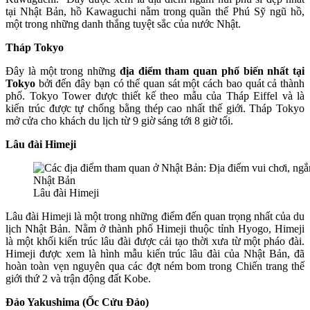
tại Nhật Bản, hồ Kawaguchi nằm trong quần thể Phú Sỹ ngũ hồ,
một trong những danh thắng tuyệt sắc của nước Nhật.
Tháp Tokyo
Đây là một trong những
địa điểm tham quan phổ biến nhất tại
Tokyo
bởi đến đây bạn có thể quan sát một cách bao quát cả thành
phố. Tokyo Tower được thiết kế theo mẫu của Tháp Eiffel và là
kiến trúc được tự chống bằng thép cao nhất thế giới. Tháp Tokyo
mở cửa cho khách du lịch từ 9 giờ sáng tới 8 giờ tối.
Lâu đài Himeji
Lâu đài Himeji
Lâu đài Himeji là một trong những điểm đến quan trọng nhất của du
lịch Nhật Bản. Nằm ở thành phố Himeji thuộc tỉnh Hyogo, Himeji
là một khối kiến trúc lâu đài được cải tạo thời xưa từ một pháo đài.
Himeji được xem là hình mẫu kiến trúc lâu đài của Nhật Bản, đã
hoàn toàn vẹn nguyên qua các đợt ném bom trong Chiến trang thế
giới thứ 2 và trận động đất Kobe.
Đảo Yakushima (Ốc Cửu Đảo)