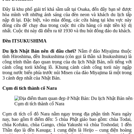
Đây là khu phố giải trí khá sầm uất tại Osaka, đến đây bạn sẽ được
hòa mình với những ánh sáng của đèn neon và khách du lịch tấp
nập đi lại. Đặc biệt, vào mùa đông, các cửa hàng tại khu vực này
đóng cửa để chạy đua trong cuộc thi cửa hàng có mặt tiền kỳ dị
nhất. Cuộc thi này đã diễn ra từ 1930 và thu hút đông đảo du khách.
Đền ITSUKUSHIMA
Du lịch Nhật Bản nên đi đâu chơi?
Nằm ở đảo Miyajima thuộc
tỉnh Hiroshima, đền Itsukushima (còn gọi là thần xã Itsukushima) là
công trình thần đạo quan trọng của du lịch Nhật Bản, nổi tiếng với
cánh cổng torii khổng lồ. Khung cảnh cánh cổng torii này ngập
trong nước biển phía trước núi Misen của đảo Miyajima là một trong
3 cảnh đẹp nhất của Nhật Bản.
Cụm di tích thành cổ Nara
Cụm di tích thành cổ Nara
Cụm di tích cố đô Nara nằm ngay trong địa phận tỉnh Nara ngày
nay, bao gồm 8 điểm đến: 5 chùa Phật giáo bao gồm: chùa Todai,
chùa Kofuku, chùa Gango, chùa Yakushi và chùa Toshodai; 1 đền
Thần đạo là đền Kasuga; 1 cung điện là Heijo – cung điện hoàng