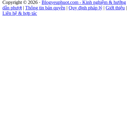
Copyright © 2026 ·
Blogyeuphuot.com - Kinh nghiệm & hướng
dẫn phượt
|
Thông tin bản quyền
|
Quy định pháp lý
|
Giới thiệu
|
Liên hệ & hợp tác