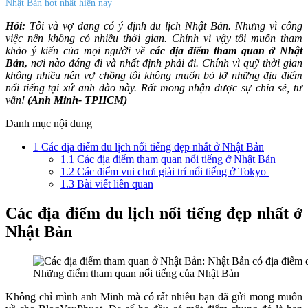
Nhật Bản hot nhất hiện nay
Hỏi:
Tôi và vợ đang có ý định du lịch Nhật Bản. Nhưng vì công
việc nên không có nhiều thời gian. Chính vì vậy tôi muốn tham
khảo ý kiến của mọi người về
các địa điểm tham quan ở Nhật
Bản,
nơi nào đáng đi và nhất định phải đi. Chính vì quỹ thời gian
không nhiều nên vợ chồng tôi không muốn bỏ lỡ những địa điểm
nổi tiếng tại xứ anh đào này. Rất mong nhận được sự chia sẻ, tư
vấn!
(Anh Minh- TPHCM)
Danh mục nội dung
1
Các địa điểm du lịch nổi tiếng đẹp nhất ở Nhật Bản
1.1
Các địa điểm tham quan nổi tiếng ở Nhật Bản
1.2
Các điểm vui chơi giải trí nổi tiếng ở Tokyo
1.3
Bài viết liên quan
Các địa điểm du lịch nổi tiếng đẹp nhất ở
Nhật Bản
Những điểm tham quan nổi tiếng của Nhật Bản
Không chỉ mình anh Minh mà có rất nhiều bạn đã gửi mong muốn