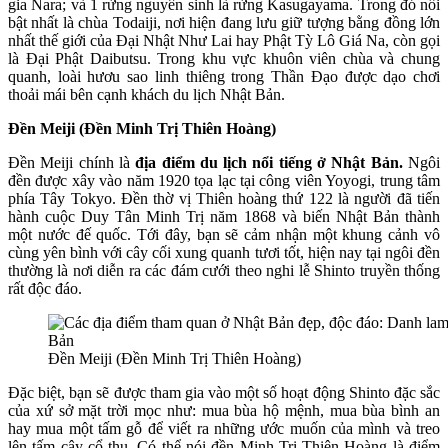
gia Nara; và 1 rừng nguyên sinh là rừng Kasugayama. Trong đó nổi
bật nhất là chùa Todaiji, nơi hiện đang lưu giữ tượng bằng đồng lớn
nhất thế giới của Đại Nhật Như Lai hay Phật Tỳ Lô Giá Na, còn gọi
là Đại Phật Daibutsu. Trong khu vực khuôn viên chùa và chung
quanh, loài hươu sao linh thiêng trong Thần Đạo được dạo chơi
thoải mái bên cạnh khách du lịch Nhật Bản.
Đền Meiji (Đền Minh Trị Thiên Hoàng)
Đền Meiji chính là
đ
ịa điểm du lịch nổi tiếng ở Nhật Bản.
Ngôi
đền được xây vào năm 1920 tọa lạc tại công viên Yoyogi, trung tâm
phía Tây Tokyo. Đền thờ vị Thiên hoàng thứ 122 là người đã tiến
hành cuộc Duy Tân Minh Trị năm 1868 và biến Nhật Bản thành
một nước đế quốc. Tới đây, bạn sẽ cảm nhận một khung cảnh vô
cùng yên bình với cây cối xung quanh tươi tốt, hiện nay tại ngôi đền
thường là nơi diễn ra các đám cưới theo nghi lễ Shinto truyền thống
rất độc đáo.
Đền Meiji (Đền Minh Trị Thiên Hoàng)
Đặc biệt, bạn sẽ được tham gia vào một số hoạt động Shinto đặc sắc
của xứ sở mặt trời mọc như: mua bùa hộ mệnh, mua bùa bình an
hay mua một tấm gỗ để viết ra những ước muốn của mình và treo
lên tấm cây cổ thụ. Có thể nói đền Minh Trị Thiên Hoàng là điểm