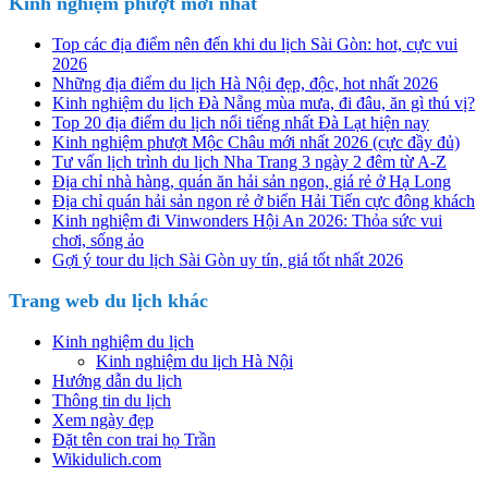
Kinh nghiệm phượt mới nhất
Top các địa điểm nên đến khi du lịch Sài Gòn: hot, cực vui
2026
Những địa điểm du lịch Hà Nội đẹp, độc, hot nhất 2026
Kinh nghiệm du lịch Đà Nẵng mùa mưa, đi đâu, ăn gì thú vị?
Top 20 địa điểm du lịch nổi tiếng nhất Đà Lạt hiện nay
Kinh nghiệm phượt Mộc Châu mới nhất 2026 (cực đầy đủ)
Tư vấn lịch trình du lịch Nha Trang 3 ngày 2 đêm từ A-Z
Địa chỉ nhà hàng, quán ăn hải sản ngon, giá rẻ ở Hạ Long
Địa chỉ quán hải sản ngon rẻ ở biển Hải Tiến cực đông khách
Kinh nghiệm đi Vinwonders Hội An 2026: Thỏa sức vui
chơi, sống ảo
Gợi ý tour du lịch Sài Gòn uy tín, giá tốt nhất 2026
Trang web du lịch khác
Kinh nghiệm du lịch
Kinh nghiệm du lịch Hà Nội
Hướng dẫn du lịch
Thông tin du lịch
Xem ngày đẹp
Đặt tên con trai họ Trần
Wikidulich.com