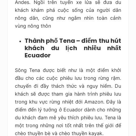
Andes. Ngồi trên tuyến xe lửa sẽ đưa du
khách khám phá cuộc sống của người dân
nông dân, cũng như ngắm nhìn toàn cảnh
vùng nông thôn
Thành phố Tena – điểm thu hút
khách du lịch nhiều nhất
Ecuador
Sông Tena được biết như là một điểm khởi
đầu cho các cuộc phiêu lưu trong rừng rậm.
chuyến đi đầy thách thức và nguy hiểm. Du
khách sẽ được tham gia hành trình phiêu lưu
trong khu vực rừng nhiệt đới Amazon. Đây là
điểm đến lý tưởng ở Ecuador dành cho những
du khách đam mê yêu thích phiêu lưu. Tena là
một trong những nơi tốt nhất trên thế giới để
chèo thuyền bè và chèo thuyền kayak.