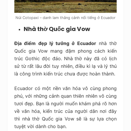
Núi Cotopaxi – danh lam thắng cảnh nổi tiếng ở Ecuador
Nhà thờ Quốc gia Vow
Địa điểm đẹp lý tưởng ở Ecuador
nhà thờ
Quốc gia Vow mang đậm phong cách kiến
trúc Gothic độc đáo. Nhà thờ này đã có lịch
sử từ rất lâu đời tuy nhiên, điều kì lạ và lý thú
là công trình kiến trúc chưa được hoàn thành.
Ecuador có một nền văn hóa vô cùng phong
phú, với những cảnh quan thiên nhiên vô cùng
tươi đẹp. Bạn là người muốn khám phá rõ hơn
về văn hóa, kiến trúc của người dân nơi đây
thì nhà thờ Quốc gia Vow sẽ là sự lựa chọn
tuyệt vời dành cho bạn.