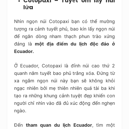
Cotopaxi – Tuyết ôm lấy núi
lửa
Nhìn ngọn núi Cotopaxi bạn có thể mường
tượng ra cảnh tuyết phủ, bao kín lấy ngọn núi
để ngăn dòng nham thạch phun trào xứng
đáng là
một địa điểm du lịch độc đáo ở
Ecuador.
Ở Ecuador, Cotopaxi là đỉnh núi cao thứ 2
quanh năm tuyết bao phủ trắng xóa. Đứng từ
xa ngắm ngọn núi này bạn sẽ không khỏi
ngạc nhiên bởi mẹ thiên nhiên quá tài ba khi
tạo ra những khung cảnh tuyệt đẹp khiến con
người chỉ nhìn vào đã đủ xúc động đến nghẹn
ngào.
Đến
tham quan du lịch Ecuador
, tìm một