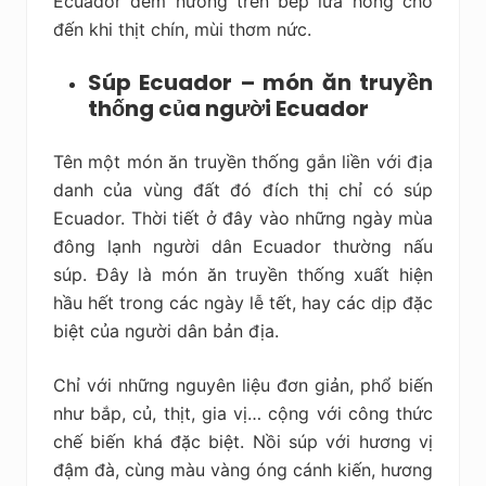
Ecuador đem nướng trên bếp lửa hồng cho
đến khi thịt chín, mùi thơm nức.
Súp Ecuador – món ăn truyền
thống của người Ecuador
Tên một món ăn truyền thống gắn liền với địa
danh của vùng đất đó đích thị chỉ có súp
Ecuador. Thời tiết ở đây vào những ngày mùa
đông lạnh người dân Ecuador thường nấu
súp. Đây là món ăn truyền thống xuất hiện
hầu hết trong các ngày lễ tết, hay các dịp đặc
biệt của người dân bản địa.
Chỉ với những nguyên liệu đơn giản, phổ biến
như bắp, củ, thịt, gia vị… cộng với công thức
chế biến khá đặc biệt. Nồi súp với hương vị
đậm đà, cùng màu vàng óng cánh kiến, hương