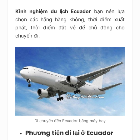
Kinh nghiệm du lịch Ecuador
bạn nên lựa
chọn các hãng hàng không, thời điểm xuất
phát, thời điểm đặt vé để chủ động cho
chuyến đi.
Di chuyển đến Ecuador bằng máy bay
Phương tiện đi lại ở Ecuador