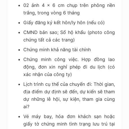
02 ảnh 4 x 6 cm chụp trên phông nền
trắng, trong vòng 6 tháng
Giấy đăng ký kết hôn/ly hôn (nếu có)
CMND bản sao; Sổ hộ khẩu (photo công
chứng tất cả các trang)
Chứng minh khả năng tài chính
Chứng minh công việc. Hợp đồng lao
động, đơn xin nghỉ phép đi du lịch (có
xác nhận của công ty)
Lịch trình cụ thể của chuyến đi: Thời gian,
địa điểm dự định sẽ đến, dự kiến sẽ tham
dự những lễ hội, sự kiện, tham gia cùng
ai?
Vé máy bay, hóa đơn khách sạn hoặc
giấy tờ chứng minh tình trạng lưu trú tại