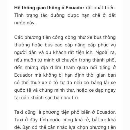
Hệ thống giao thông ở Ecuador
rất phát triển.
Tình trạng tắc đường được hạn chế ở đất
nước này.
Các phương tiện công cộng như xe bus thông
thường hoặc bus cao cấp nâng cấp phục vụ
người dân và du khách rất tiện ích. Ngoài ra,
nếu muốn tự mình di chuyển trong thành phố,
đến những địa điểm tham quan nổi tiếng ở
Ecuador mà không bị hạn định thời gian bạn
có thể thuê xe ô tô tự do nếu có bằng lái xe
quốc tế và chứng minh thư, hoặc xe đạp ngay
tại các khách sạn bạn lưu trú.
Taxi cũng là phương tiện phổ biến ở Ecuador.
Taxi ở đây tính cước cũng khá rẻ, bắt xe khá
dễ. Bạn có thể cân nhắc lựa chọn phương tiện