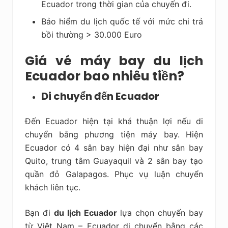
Ecuador trong thời gian của chuyến đi.
Bảo hiểm du lịch quốc tế với mức chi trả
bồi thường > 30.000 Euro
Giá vé máy bay du lịch
Ecuador bao nhiêu tiền?
Di chuyển đến Ecuador
Đến Ecuador hiện tại khá thuận lợi nếu di
chuyển bằng phương tiện máy bay. Hiện
Ecuador có 4 sân bay hiện đại như sân bay
Quito, trung tâm Guayaquil và 2 sân bay tạo
quần đỏ Galapagos. Phục vụ luận chuyển
khách liên tục.
Bạn đi
du lịch Ecuador
lựa chọn chuyến bay
từ Việt Nam – Ecuador di chuyển bằng các