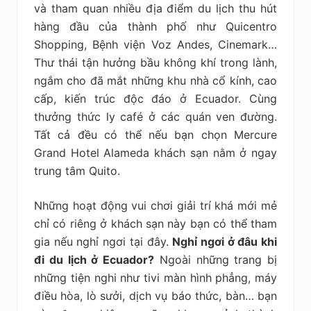
và tham quan nhiều địa điểm du lịch thu hút
hàng đầu của thành phố như Quicentro
Shopping, Bệnh viện Voz Andes, Cinemark…
Thư thái tận hưởng bầu không khí trong lành,
ngắm cho đã mắt những khu nhà cổ kính, cao
cấp, kiến trúc độc đáo ở Ecuador. Cùng
thưởng thức ly café ở các quán ven đường.
Tất cả đều có thể nếu bạn chọn Mercure
Grand Hotel Alameda khách sạn nằm ở ngay
trung tâm Quito.
Những hoạt động vui chơi giải trí khá mới mẻ
chỉ có riêng ở khách sạn này bạn có thể tham
gia nếu nghỉ ngơi tại đây.
Nghỉ ngơi ở đâu khi
đi du lịch ở Ecuador?
Ngoài những trang bị
những tiện nghi như tivi màn hình phẳng, máy
điều hòa, lò sưởi, dịch vụ báo thức, bàn… bạn