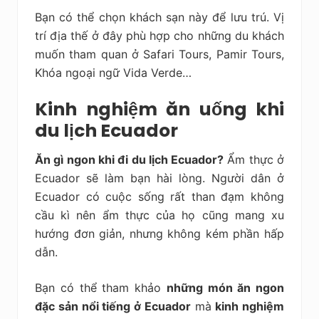
Bạn có thể chọn khách sạn này để lưu trú. Vị
trí địa thế ở đây phù hợp cho những du khách
muốn tham quan ở Safari Tours, Pamir Tours,
Khóa ngoại ngữ Vida Verde…
Kinh nghiệm ăn uống khi
du lịch Ecuador
Ăn gì ngon khi đi du lịch Ecuador?
Ẩm thực ở
Ecuador sẽ làm bạn hài lòng. Người dân ở
Ecuador có cuộc sống rất than đạm không
cầu kì nên ẩm thực của họ cũng mang xu
hướng đơn giản, nhưng không kém phần hấp
dẫn.
Bạn có thể tham khảo
những món ăn ngon
đặc sản nổi tiếng ở Ecuador
mà
kinh nghiệm