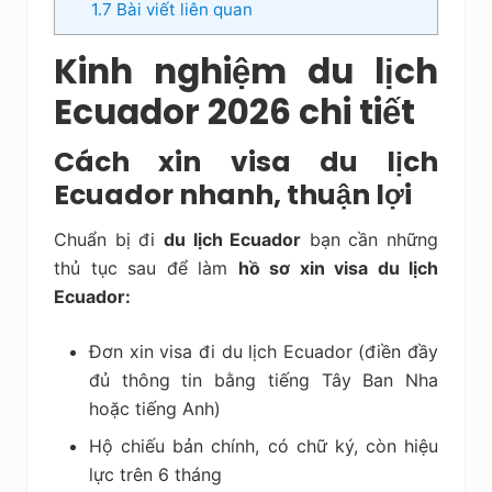
1.7
Bài viết liên quan
Kinh nghiệm du lịch
Ecuador 2026 chi tiết
Cách xin visa du lịch
Ecuador nhanh, thuận lợi
Chuẩn bị đi
du lịch Ecuador
bạn cần những
thủ tục sau để làm
hồ sơ xin visa du lịch
Ecuador:
Đơn xin visa đi du lịch Ecuador (điền đầy
đủ thông tin bằng tiếng Tây Ban Nha
hoặc tiếng Anh)
Hộ chiếu bản chính, có chữ ký, còn hiệu
lực trên 6 tháng