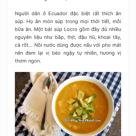
Người dân ở Ecuador đặc biệt rất thích ăn
súp. Họ ăn món súp trong mọi thời tiết, mỗi
bữa ăn. Một bát súp Locro gồm đầy đủ nhiều
nguyên liệu như bắp, thịt, đậu hũ, khoai tây,
cà rốt… Nồi nước dùng được nấu với pho mát
nên đem lại vị béo ngậy tự nhiên, hương vị
thơm ngon.