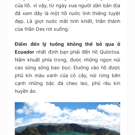
của hồ. vì vậy, từ ngày xưa người dân bản địa
đã xem đây là một hồ nước linh thiêng tuyệt
đẹp. Là giọt nước mắt tinh khiết, thần thánh
của thần Des rơi xuống.
Điểm đến lý tưởng không thể bỏ qua ở
Ecuador
nhất định bạn phải đến hồ Quilotoa.
Nằm khuất phía trong, được những ngọn núi
cao sừng sững bao bọc. Đường vào hồ được
phủ kín màu xanh của cỏ cây, núi rừng bên
cạnh những bậc đá cheo leo, phủ rêu kín
huyền ảo.