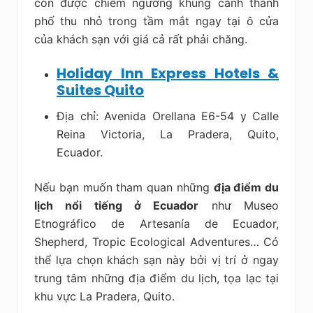
còn được chiêm ngưỡng khung cảnh thành
phố thu nhỏ trong tầm mắt ngay tại ô cửa
của khách sạn với giá cả rất phải chăng.
Holiday Inn Express Hotels &
Suites Quito
Địa chỉ: Avenida Orellana E6-54 y Calle
Reina Victoria, La Pradera, Quito,
Ecuador.
Nếu bạn muốn tham quan những
địa điểm du
lịch nổi tiếng ở Ecuador
như Museo
Etnográfico de Artesanía de Ecuador,
Shepherd, Tropic Ecological Adventures… Có
thể lựa chọn khách sạn này bởi vị trí ở ngay
trung tâm những địa điểm du lịch, tọa lạc tại
khu vực La Pradera, Quito.