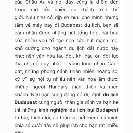
của Châu Âu và nơi đây cũng là điểm đến
trong mơ của nhiều du khách trên thế
giới. Nếu như có dịp sở hữu cho mình những
tấm vé máy bay đi
Budapest du lịch
, bạn sẽ
cảm nhận được những nét tổng hợp, hài hòa
của nhiều yếu tố tạo nên sức hút mạnh mẽ,
khó cưỡng cho ngành du lịch đất nước này
như: nền văn hóa lâu đời, khí hậu ôn đới lục
địa chỉ có duy nhất ở vùng lòng chảo Các-
pát; những phong cảnh thiên nhiên hoang sơ,
kỳ vĩ; sự hội tụ nhiều nền văn hóa ẩm thực;
những người Hungary thân thiện và mến
khách. Nếu bạn cũng đang có dự định
du lịch
Budapest
cùng người thân gia đình và bạn bè
thì những
kinh nghiệm du lịch bụi Budapest
tự túc, thuận lợi, an toàn và tiết kiệm mà mình
chia sẻ
dưới đây sẽ giúp ích cho bạn rất nhiều