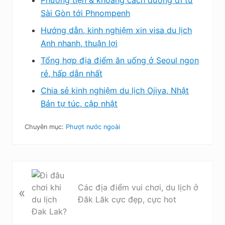
Phương tiện & khoảng cách đường đi từ
Sài Gòn tới Phnompenh
Hướng dẫn, kinh nghiệm xin visa du lịch
Anh nhanh, thuận lợi
Tổng hợp địa điểm ăn uống ở Seoul ngon
rẻ, hấp dẫn nhất
Chia sẻ kinh nghiệm du lịch Ojiya, Nhật
Bản tự túc, cập nhật
Chuyên mục:
Phượt nước ngoài
B
à
Các địa điểm vui chơi, du lịch ở
«
i
Đăk Lăk cực đẹp, cực hot
v
i