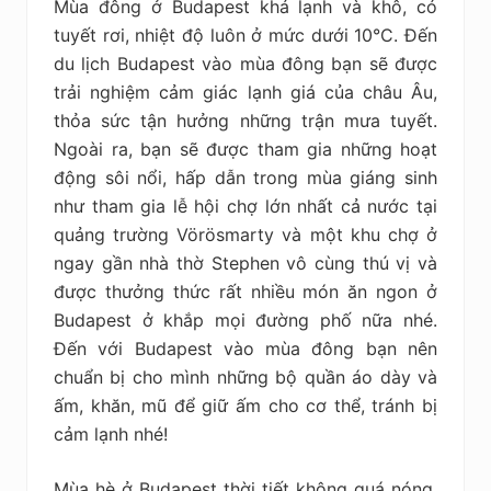
Mùa đông ở Budapest khá lạnh và khô, có
tuyết rơi, nhiệt độ luôn ở mức dưới 10°C. Đến
du lịch Budapest vào mùa đông bạn sẽ được
trải nghiệm cảm giác lạnh giá của châu Âu,
thỏa sức tận hưởng những trận mưa tuyết.
Ngoài ra, bạn sẽ được tham gia những hoạt
động sôi nổi, hấp dẫn trong mùa giáng sinh
như tham gia lễ hội chợ lớn nhất cả nước tại
quảng trường Vörösmarty và một khu chợ ở
ngay gần nhà thờ Stephen vô cùng thú vị và
được thưởng thức rất nhiều món ăn ngon ở
Budapest ở khắp mọi đường phố nữa nhé.
Đến với Budapest vào mùa đông bạn nên
chuẩn bị cho mình những bộ quần áo dày và
ấm, khăn, mũ để giữ ấm cho cơ thể, tránh bị
cảm lạnh nhé!
Mùa hè ở Budapest thời tiết không quá nóng,