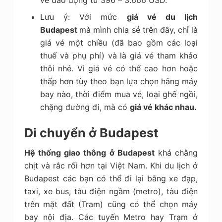
vé dao dộng từ 396 – 3.666 USD.
Lưu ý: Với mức
giá vé du lịch
Budapest
mà mình chia sẻ trên đây, chỉ là
giá vé một chiều (đã bao gồm các loại
thuế và phụ phí) và là giá vé tham khảo
thôi nhé.
Vì giá vé có thể cao hơn hoặc
thấp hơn tùy theo bạn lựa chọn hãng máy
bay nào, thời điểm mua vé, loại ghế ngồi,
chặng đường đi, mà có
giá vé khác nhau.
Di chuyển ở Budapest
Hệ thống giao thông ở Budapest
khá chằng
chịt và rắc rối hơn tại Việt Nam. Khi du lịch ở
Budapest các bạn có thể đi lại bằng xe đạp,
taxi, xe bus, tàu điện ngầm (metro), tàu điện
trên mặt đất (Tram) cũng có thể chọn máy
bay nội địa. Các tuyến Metro hay Trạm ở