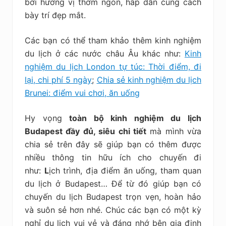
bởi hương vị thơm ngon, hấp dẫn cùng cách
bày trí đẹp mắt.
Các bạn có thể tham khảo thêm kinh nghiệm
du lịch ở các nước châu Âu khác như:
Kinh
nghiệm du lịch London tự túc: Thời điểm, đi
lại, chi phí 5 ngày
;
Chia sẻ kinh nghiệm du lịch
Brunei: điểm vui chơi, ăn uống
Hy vọng
toàn bộ kinh nghiệm du lịch
Budapest đầy đủ, siêu chi tiết
mà mình vừa
chia sẻ trên đây sẽ giúp bạn có thêm được
nhiều thông tin hữu ích cho chuyến đi
như:
L
ịch trình, địa điểm ăn uống, tham quan
du lịch ở Budapest
… Để từ đó giúp bạn có
chuyến
du lịch Budapest trọn vẹn, hoàn hảo
và suôn sẻ
hơn nhé. Chúc các bạn có một kỳ
nghỉ du lịch vui vẻ và đáng nhớ bên gia đinh