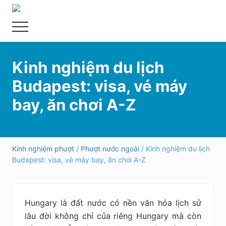
Menu
Skip
Bỏ
Hướng
to
qua
dẫn
Menu
main
primary
đi
content
sidebar
phượt,
du
Kinh nghiệm du lịch
lịch
tự
Budapest: visa, vé máy
túc
trong
bay, ăn chơi A-Z
và
ngoài
nước
an
toàn,
Kinh nghiệm phượt
/
Phượt nước ngoài
/ Kinh nghiệm du lịch
vui
Budapest: visa, vé máy bay, ăn chơi A-Z
vẻ,
trải
nghiệm,
tiết
Hungary là đất nước có nền văn hóa lịch sử
kiệm
lâu đời không chỉ của riêng Hungary mà còn