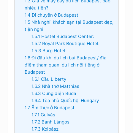
1.3
Giá vé máy bay du lịch Budapest bao
nhiêu tiền?
1.4
Di chuyển ở Budapest
1.5
Nhà nghỉ, khách sạn tại Budapest đẹp,
tiện nghi
1.5.1
Hostel Budapest Center:
1.5.2
Royal Park Boutique Hotel:
1.5.3
Burg Hotel:
1.6
Đi đâu khi du lịch bụi Budapest/ địa
điểm tham quan, du lịch nổi tiếng ở
Budapest
1.6.1
Cầu Liberty
1.6.2
Nhà thờ Matthias
1.6.3
Cung điện Buda
1.6.4
Tòa nhà Quốc hội Hungary
1.7
Ẩm thực ở Budapest
1.7.1
Gulyás
1.7.2
Bánh Lángos
1.7.3
Kolbász