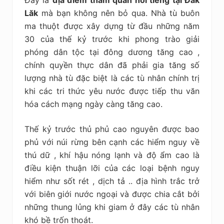
Đây là
địa điểm tham quan nổi tiếng tại Đăk
Lăk
mà bạn không nên bỏ qua. Nhà tù buôn
ma thuột được xây dựng từ đầu những năm
30 của thế kỷ trước khi phong trào giải
phóng dân tộc tại đông dương tăng cao ,
chính quyền thực dân đã phải gia tăng số
lượng nhà tù đặc biệt là các tù nhân chính trị
khi các tri thức yêu nước được tiếp thu văn
hóa cách mạng ngày càng tăng cao.
Thế kỷ trước thủ phủ cao nguyên được bao
phủ với núi rừng bên cạnh các hiểm nguy về
thú dữ , khí hậu nóng lạnh và độ ẩm cao là
điều kiện thuận lỡi của các loại bệnh nguy
hiểm như sốt rét , dịch tả .. địa hình trắc trở
với biên giới nước ngoại và được chia cắt bởi
những thung lủng khi giam ở đây các tù nhân
khó bề trốn thoát.