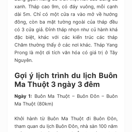
xanh. Tháp cao 9m, có đáy vuông, mỗi cạnh
dài 5m. Chỉ có một cửa ra vào mở về hướng
đông, còn ba mặt tường ngoài của tháp đều
có 3 cửa giả. Đỉnh tháp nhọn như củ hành khá
đặc biệt, khác với các kiến trúc các tháp
Chăm thường thấy ở các nơi khác. Tháp Yang
Prong là một di tích văn hóa có giá trị ở Tây
Nguyên.
Gợi ý lịch trình du lịch Buôn
Ma Thuột 3 ngày 3 đêm
Ngày 1:
Buôn Ma Thuột – Buôn Đôn – Buôn
Ma Thuột (80km)
Khởi hành từ Buôn Ma Thuột đi Buôn Đôn,
tham quan du lịch Buôn Đôn, nhà sàn 100 năm