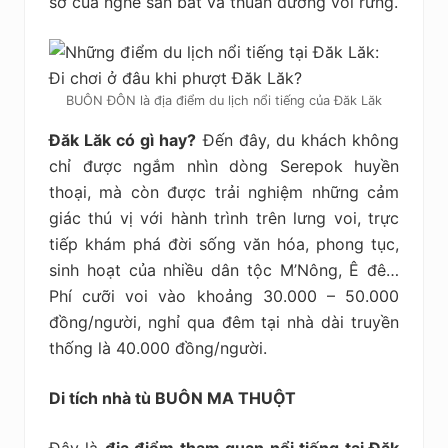
sở của nghề săn bắt và thuần dưỡng voi rừng.
BUÔN ĐÔN là địa điểm du lịch nổi tiếng của Đăk Lăk
Đăk Lăk có gì hay?
Đến đây, du khách không
chỉ được ngắm nhìn dòng Serepok huyền
thoại, mà còn được trải nghiệm những cảm
giác thú vị với hành trình trên lưng voi, trực
tiếp khám phá đời sống văn hóa, phong tục,
sinh hoạt của nhiều dân tộc M’Nông, Ê đê…
Phí cưỡi voi vào khoảng 30.000 – 50.000
đồng/người, nghỉ qua đêm tại nhà dài truyền
thống là 40.000 đồng/người.
Di tích nhà tù BUÔN MA THUỘT