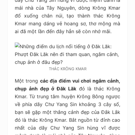
dãy Chư Yang Sin hùng vĩ được mệnh danh là
mái nhà của Tây Nguyên, dòng Krông Kmar
đổ xuống chân núi, tạo thành thác Krông
Kmar mang dáng vẻ hoang sơ, thơ mộng mà
ai đã một lần đến đây hẳn sẽ còn nhớ mãi.
THÁC KRÔNG KMAR
Một trong
các địa điểm vui chơi ngắm cảnh,
chụp ảnh đẹp ở Đăk Lăk
đó là thác Krông
Kmar. Từ trung tâm huyện Krông Bông ngược
về phía dãy Chư Yang Sin khoảng 3 cây số,
bạn sẽ gặp một thắng cảnh đẹp của Đắk Lắk
đó là thác Krông Kmar. Bắt nguồn từ đỉnh cao
nhất của dãy Chư Yang Sin hùng vĩ được