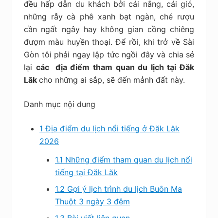
đều hấp dẫn du khách bởi cái nắng, cái gió,
những rẫy cà phê xanh bạt ngàn, ché rượu
cần ngất ngây hay không gian cồng chiêng
đượm màu huyền thoại. Để rồi, khi trở về Sài
Gòn tôi phải ngay lập tức ngồi đây và chia sẻ
lại
các địa điểm tham quan du lịch tại Đăk
Lăk
cho những ai sắp, sẽ đến mảnh đất này.
Danh mục nội dung
1
Địa điểm du lịch nổi tiếng ở Đăk Lăk
2026
1.1
Những điểm tham quan du lịch nổi
tiếng tại Đăk Lăk
1.2
Gợi ý lịch trình du lịch Buôn Ma
Thuột 3 ngày 3 đêm