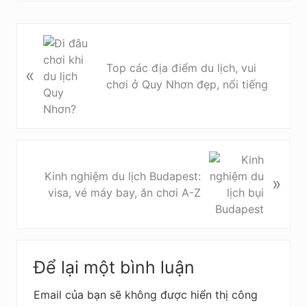
B
à
Top các địa điểm du lịch, vui
«
i
chơi ở Quy Nhơn đẹp, nổi tiếng
v
i
ế
t
t
B
r
à
Kinh nghiệm du lịch Budapest:
»
ư
i
visa, vé máy bay, ăn chơi A-Z
ớ
v
c
i
ế
Reader
t
Để lại một bình luận
Interactions
s
a
Email của bạn sẽ không được hiển thị công