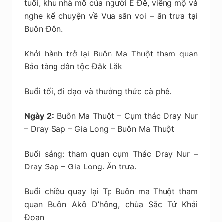
tuổi, khu nhà mồ của người Ê Đê, viếng mộ và
nghe kể chuyện về Vua săn voi – ăn trưa tại
Buôn Đôn.
Khởi hành trở lại Buôn Ma Thuột tham quan
Bảo tàng dân tộc Đăk Lăk
Buổi tối, đi dạo và thưởng thức cà phê.
Ngày 2:
Buôn Ma Thuột – Cụm thác Dray Nur
– Dray Sap – Gia Long – Buôn Ma Thuột
Buổi sáng: tham quan cụm Thác Dray Nur –
Dray Sap – Gia Long. Ăn trưa.
Buổi chiều quay lại Tp Buôn ma Thuột tham
quan Buôn Akô D’hông, chùa Sắc Tứ Khải
Đoan