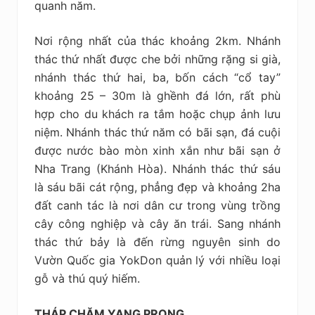
quanh năm.
Nơi rộng nhất của thác khoảng 2km. Nhánh
thác thứ nhất được che bởi những rặng si già,
nhánh thác thứ hai, ba, bốn cách “cổ tay”
khoảng 25 – 30m là ghềnh đá lớn, rất phù
hợp cho du khách ra tắm hoặc chụp ảnh lưu
niệm. Nhánh thác thứ năm có bãi sạn, đá cuội
được nước bào mòn xinh xắn như bãi sạn ở
Nha Trang (Khánh Hòa). Nhánh thác thứ sáu
là sáu bãi cát rộng, phẳng đẹp và khoảng 2ha
đất canh tác là nơi dân cư trong vùng trồng
cây công nghiệp và cây ăn trái. Sang nhánh
thác thứ bảy là đến rừng nguyên sinh do
Vườn Quốc gia YokDon quản lý với nhiều loại
gỗ và thú quý hiếm.
THÁP CHĂM YANG PRONG