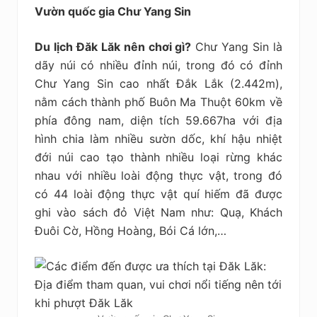
Vườn quốc gia Chư Yang Sin
Du lịch Đăk Lăk nên chơi gì?
Chư Yang Sin là
dãy núi có nhiều đỉnh núi, trong đó có đỉnh
Chư Yang Sin cao nhất Đắk Lắk (2.442m),
nằm cách thành phố Buôn Ma Thuột 60km về
phía đông nam, diện tích 59.667ha với địa
hình chia làm nhiều sườn dốc, khí hậu nhiệt
đới núi cao tạo thành nhiều loại rừng khác
nhau với nhiều loài động thực vật, trong đó
có 44 loài động thực vật quí hiếm đã được
ghi vào sách đỏ Việt Nam như: Quạ, Khách
Đuôi Cờ, Hồng Hoàng, Bói Cá lớn,…