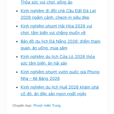
Thỏa sức vui chơi, sống ảo
Kinh nghiệm đi đồi chè Cầu Đất Đà Lạt
2026 ngắm cảnh, check-in siêu đẹp
Kinh nghiệm phượt Hải Hòa 2026 vui
chơi, tắm biển vui chẳng muốn về
Bản đồ du lịch Đà Nẵng 2026: điểm tham
quan, ăn uống, mua sắm
Kinh nghiệm du lịch Cửa Lò 2026 thỏa
sức tắm biển, ăn hải sản
Kinh nghiệm phượt vườn quốc gia Phong
Nha – Kẻ Bàng 2026
Kinh nghiệm du lịch Huế 2026 khám phá
cố đô, ăn đặc sản ngon ngất ngây
Chuyên mục:
Phượt miền Trung