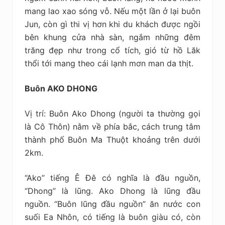
mang lao xao sóng vỗ. Nếu một lần ở lại buôn
Jun, còn gì thi vị hơn khi du khách được ngồi
bên khung cửa nhà sàn, ngắm những đêm
trăng đẹp như trong cổ tích, gió từ hồ Lăk
thổi tới mang theo cái lạnh mơn man da thịt.
Buôn AKO DHONG
Vị trí: Buôn Ako Dhong (người ta thường gọi
là Cô Thôn) nằm về phía bắc, cách trung tâm
thành phố Buôn Ma Thuột khoảng trên dưới
2km.
“Ako” tiếng Ê Đê có nghĩa là đầu nguồn,
“Dhong” là lũng. Ako Dhong là lũng đầu
nguồn. “Buôn lũng đầu nguồn” ăn nước con
suối Ea Nhôn, có tiếng là buôn giàu có, còn