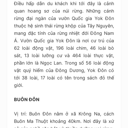
Điều hấp dẫn du khách khi tới đây là cảnh
quan hoang sơ của núi rừng. Những cánh
rừng đại ngàn của vườn Quốc gia Yok Đôn
thuộc hệ sinh thái rừng khộp của Tây Nguyên,
mang đặc tính của rừng nhiệt đới Đông Nam
Á. Vườn Quốc gia Yok Đôn là nơi cư trú của
62 loài động vật, 196 loài chim, 46 loài bò
sát, 13 loài lưỡng cư và 464 loài thực vật,
phần lớn là Ngọc Lan. Trong số 56 loài động
vật quý hiếm của Đông Dương, Yok Đôn có
tới 38 loài, 17 loài có tên trong sách đỏ thế
giới.
BUÔN ĐÔN
Vị trí: Buôn Đôn nằm ở xã Krông Na, cách
Buôn Ma Thuột khoảng 40km. Nơi đây là xứ