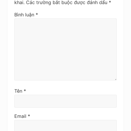
u
khai.
Các trường bắt buộc được đánh dấu
*
Bình luận
*
Tên
*
Email
*