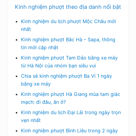
S
Kinh nghiệm phượt theo địa danh nổi bật
i
d
Kinh nghiệm du lịch phượt Mộc Châu mới
nhất
e
Kinh nghiệm phượt Bắc Hà – Sapa, thông
b
tin mới cập nhật
a
Kinh nghiệm phượt Tam Đảo bằng xe máy
từ Hà Nội của nhóm bạn siêu vui
r
Chia sẻ kinh nghiệm phượt Ba Vì 1 ngày
c
bằng xe máy
h
Kinh nghiệm phượt Hà Giang mùa tam giác
í
mạch: đi đâu, ăn ở?
n
Kinh nghiệm du lịch Đại Lải trong ngày trọn
vẹn nhất
h
Kinh nghiệm phượt Bình Liêu trong 2 ngày