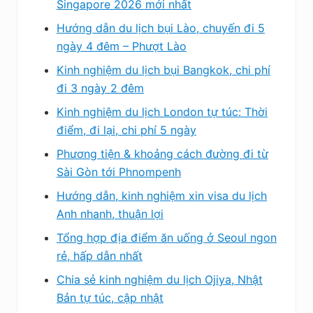
Singapore 2026 mới nhất
Hướng dẫn du lịch bụi Lào, chuyến đi 5
ngày 4 đêm – Phượt Lào
Kinh nghiệm du lịch bụi Bangkok, chi phí
đi 3 ngày 2 đêm
Kinh nghiệm du lịch London tự túc: Thời
điểm, đi lại, chi phí 5 ngày
Phương tiện & khoảng cách đường đi từ
Sài Gòn tới Phnompenh
Hướng dẫn, kinh nghiệm xin visa du lịch
Anh nhanh, thuận lợi
Tổng hợp địa điểm ăn uống ở Seoul ngon
rẻ, hấp dẫn nhất
Chia sẻ kinh nghiệm du lịch Ojiya, Nhật
Bản tự túc, cập nhật