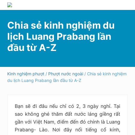
Menu
Skip
Skip
Bỏ
Hướng
to
to
qua
dẫn
right
main
primary
Chia sẻ kinh nghiệm du
đi
header
content
sidebar
phượt,
lịch Luang Prabang lần
du
navigation
lịch
đầu từ A-Z
tự
túc
trong
và
ngoài
Kinh nghiệm phượt
/
Phượt nước ngoài
/ Chia sẻ kinh nghiệm
nước
du lịch Luang Prabang lần đầu từ A-Z
an
toàn,
vui
vẻ,
Bạn sẽ đi đâu nếu chỉ có 2, 3 ngày nghỉ. Tại
trải
nghiệm,
sao không ghé thăm đất nước láng giềng rất
tiết
gần với Việt Nam, điểm đến đó chính là Luang
kiệm
Prabang- Lào. Nơi đây nổi tiếng cổ kính,