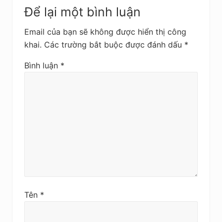
R
a
Để lại một bình luận
e
u
Email của bạn sẽ không được hiển thị công
a
khai.
Các trường bắt buộc được đánh dấu
*
d
Bình luận
*
e
r
I
n
t
e
r
Tên
*
a
c