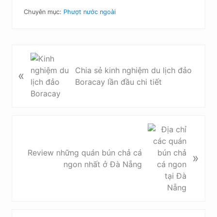
Chuyên mục:
Phượt nước ngoài
B
à
Chia sẻ kinh nghiệm du lịch đảo
«
i
Boracay lần đầu chi tiết
v
i
ế
t
B
t
à
r
i
Review những quán bún chả cá
»
ư
v
ngon nhất ở Đà Nẵng
ớ
i
c
ế
t
s