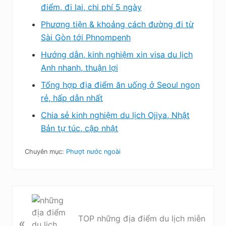
điểm, đi lại, chi phí 5 ngày
Phương tiện & khoảng cách đường đi từ
Sài Gòn tới Phnompenh
Hướng dẫn, kinh nghiệm xin visa du lịch
Anh nhanh, thuận lợi
Tổng hợp địa điểm ăn uống ở Seoul ngon
rẻ, hấp dẫn nhất
Chia sẻ kinh nghiệm du lịch Ojiya, Nhật
Bản tự túc, cập nhật
Chuyên mục:
Phượt nước ngoài
B
à
TOP những địa điểm du lịch miễn
«
i