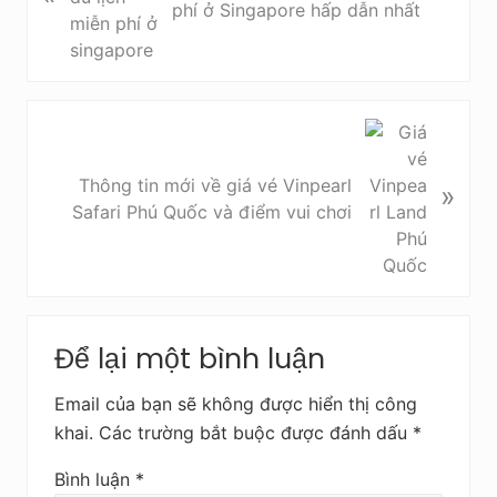
phí ở Singapore hấp dẫn nhất
v
i
ế
t
t
B
r
à
ư
i
Thông tin mới về giá vé Vinpearl
»
ớ
v
Safari Phú Quốc và điểm vui chơi
c
i
ế
t
s
Reader
a
Để lại một bình luận
Interactions
u
Email của bạn sẽ không được hiển thị công
khai.
Các trường bắt buộc được đánh dấu
*
Bình luận
*