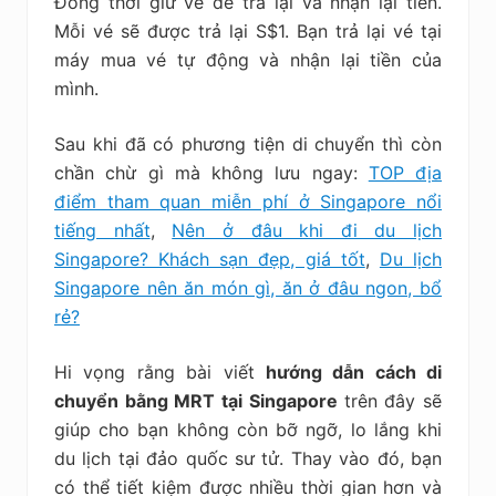
Đồng thời giữ vé để trả lại và nhận lại tiền.
Mỗi vé sẽ được trả lại S$1. Bạn trả lại vé tại
máy mua vé tự động và nhận lại tiền của
mình.
Sau khi đã có phương tiện di chuyển thì còn
chần chừ gì mà không lưu ngay:
TOP địa
điểm tham quan miễn phí ở Singapore nổi
tiếng nhất
,
Nên ở đâu khi đi du lịch
Singapore? Khách sạn đẹp, giá tốt
,
Du lịch
Singapore nên ăn món gì, ăn ở đâu ngon, bổ
rẻ?
Hi vọng rằng bài viết
hướng dẫn cách di
chuyển bằng MRT tại Singapore
trên đây sẽ
giúp cho bạn không còn bỡ ngỡ, lo lắng khi
du lịch tại đảo quốc sư tử. Thay vào đó, bạn
có thể tiết kiệm được nhiều thời gian hơn và