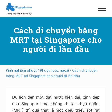
Menu
Skip
Bỏ
to
qua
Menu
main
primary
Hướng
content
sidebar
dẫn
Cách di chuyển bằng
đi
phượt,
MRT tại Singapore cho
du
lịch
người đi lần đầu
tự
túc
trong
và
ngoài
Kinh nghiệm phượt
/
Phượt nước ngoài
/ Cách di chuyển
nước
bằng MRT tại Singapore cho người đi lần đầu
an
toàn,
vui
vẻ,
Du lịch đến một đất nước hiện đại, xinh đẹp
trải
nghiệm,
như Singapore mà không đi tàu điện ngầm
tiết
(MRT) thì quả thật là một điều thiếu sót rất