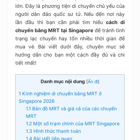
kiệm
lớn. Đây là phương tiện di chuyển chủ yếu của
người dân đảo quốc sư tử. Nếu đến nơi này
lần đầu thì bạn cần phải tìm hiểu
cách di
chuyển bằng MRT tại Singapore
để tránh tình
trạng lạc chuyến hay tốn nhiều thời gian để
mua vé. Bài viết dưới đây, chuyên mục sẽ
hướng dẫn cho bạn một cách đầy đủ và chi
tiết nhất!
Danh mục nội dung
[
Ẩn đi
]
1
Kinh nghiệm di chuyển bằng MRT ở
Singapore 2026
1.1
Bản đồ MRT và giá cả của các chuyến
MRT
1.2
Một số trạm chính của MRT Singapore
1.3
Hình thức thanh toán
1.4
Bài viết liên quan