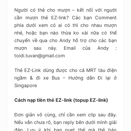
Người có thẻ cho mượn – kết nối với người
cần mượn thẻ EZ-link? Các bạn Comment
phía dưới xem có ai có thì cho nhau mượn
nhé, hoặc bạn nào thừa ko xài nữa có thể
chuyển về qua cho Andy hỗ trợ cho các bạn
mượn sau này. Email của Andy :
toidi.tuvan@gmail.com
Thẻ EZ-Link dùng được cho cả MRT tàu điện
ngầm & đi xe Bus – Hướng dẫn Đi lại ở
Singapore
Cách nạp tiền thẻ EZ-link (topup EZ-link)
Đơn giản vô cùng, chỉ cần xem clip sau đây.
Nếu vẫn chưa rõ, bạn reply bên dưới mình giải
đáp. Lưu ý khi bạn quẹt thẻ mà thẻ báo