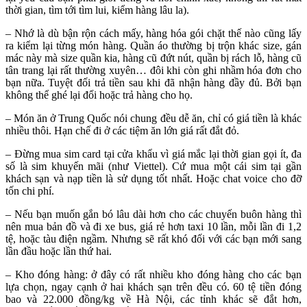
thời gian, tìm tới tìm lui, kiểm hàng lâu la).
– Nhớ là dù bận rộn cách mấy, hàng hóa gói chặt thế nào cũng lấy
ra kiểm lại từng món hàng. Quần áo thường bị trộn khác size, gán
mác này mà size quần kia, hàng cũ đứt nút, quần bị rách lỗ, hàng cũ
tân trang lại rất thường xuyên… đôi khi còn ghi nhầm hóa đơn cho
bạn nữa. Tuyệt đối trả tiền sau khi đã nhận hàng đầy đủ. Bởi bạn
không thể ghé lại đổi hoặc trả hàng cho họ.
– Món ăn ở Trung Quốc nói chung đều dễ ăn, chỉ có giá tiền là khác
nhiều thôi. Hạn chế đi ở các tiệm ăn lớn giá rất đắt đỏ.
– Đừng mua sim card tại cửa khẩu vì giá mắc lại thời gian gọi ít, đa
số là sim khuyến mãi (như Viettel). Cứ mua một cái sim tại gần
khách sạn và nạp tiền là sử dụng tốt nhất. Hoặc chat voice cho đỡ
tốn chi phí.
– Nếu bạn muốn gắn bó lâu dài hơn cho các chuyến buôn hàng thì
nên mua bản đồ và đi xe bus, giá rẻ hơn taxi 10 lần, mỗi lần đi 1,2
tệ, hoặc tàu điện ngầm. Nhưng sẽ rất khó đối với các bạn mới sang
lần đầu hoặc lần thứ hai.
– Kho đóng hàng: ở đây có rất nhiều kho đóng hàng cho các bạn
lựa chọn, ngay cạnh ở hai khách sạn trên đều có. 60 tệ tiền đóng
bao và 22.000 đồng/kg về Hà Nội, các tỉnh khác sẽ đắt hơn,