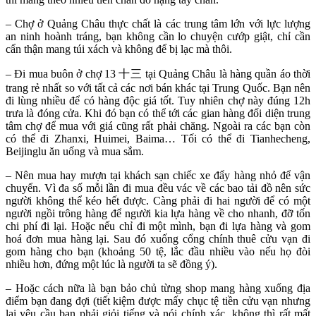
– Chợ ở Quảng Châu thực chất là các trung tâm lớn với lực lượng
an ninh hoành tráng, bạn không cần lo chuyện cướp giật, chỉ cần
cẩn thận mang túi xách và không để bị lạc mà thôi.
– Đi mua buôn ở chợ 13 十三 tại Quảng Châu là hàng quần áo thời
trang rẻ nhất so với tất cả các nơi bán khác tại Trung Quốc. Bạn nên
đi lùng nhiều để có hàng độc giá tốt. Tuy nhiên chợ này đúng 12h
trưa là đóng cửa. Khi đó bạn có thể tới các gian hàng đối diện trung
tâm chợ để mua với giá cũng rất phải chăng. Ngoài ra các bạn còn
có thể đi Zhanxi, Huimei, Baima… Tối có thể đi Tianhecheng,
Beijinglu ăn uống và mua sắm.
– Nên mua hay mượn tại khách sạn chiếc xe đẩy hàng nhỏ để vận
chuyển. Vì đa số mỗi lần đi mua đều vác về các bao tải đồ nên sức
người không thể kéo hết được. Càng phải đi hai người để có một
người ngồi trông hàng để người kia lựa hàng về cho nhanh, đỡ tốn
chi phí đi lại. Hoặc nếu chỉ đi một mình, bạn đi lựa hàng và gom
hoá đơn mua hàng lại. Sau đó xuống cổng chính thuê cửu vạn đi
gom hàng cho bạn (khoảng 50 tệ, lắc đầu nhiều vào nếu họ đòi
nhiều hơn, đứng một lúc là người ta sẽ đồng ý).
– Hoặc cách nữa là bạn bảo chủ từng shop mang hàng xuống địa
điểm bạn đang đợi (tiết kiệm được mấy chục tệ tiền cửu vạn nhưng
lại yêu cầu bạn phải giỏi tiếng và nói chính xác, không thì rất mất