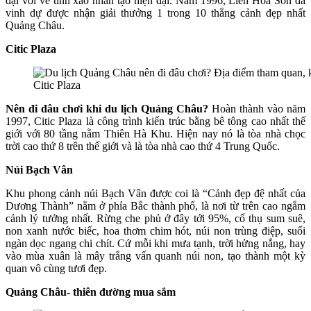
đại với vẻ tinh xảo nhân tạo hiện đại. Năm 1996, Liên Hoa Sơn đã
vinh dự được nhận giải thưởng 1 trong 10 thắng cảnh đẹp nhất
Quảng Châu.
Citic Plaza
Citic Plaza
Nên đi đâu chơi khi du lịch Quảng Châu?
Hoàn thành vào năm
1997, Citic Plaza là công trình kiến trúc bằng bê tông cao nhất thế
giới với 80 tầng nằm Thiên Hà Khu. Hiện nay nó là tòa nhà chọc
trời cao thứ 8 trên thế giới và là tòa nhà cao thứ 4 Trung Quốc.
Núi Bạch Vân
Khu phong cảnh núi Bạch Vân được coi là “Cảnh đẹp đệ nhất của
Dương Thành” nằm ở phía Bắc thành phố, là nơi từ trên cao ngắm
cảnh lý tưởng nhất. Rừng che phủ ở đây tới 95%, cổ thụ sum suê,
non xanh nước biếc, hoa thơm chim hót, núi non trùng điệp, suối
ngàn dọc ngang chi chít. Cứ mỗi khi mưa tạnh, trời hửng nắng, hay
vào mùa xuân là mây trắng vấn quanh núi non, tạo thành một kỳ
quan vô cùng tươi đẹp.
Quảng Châu- thiên đường mua sắm