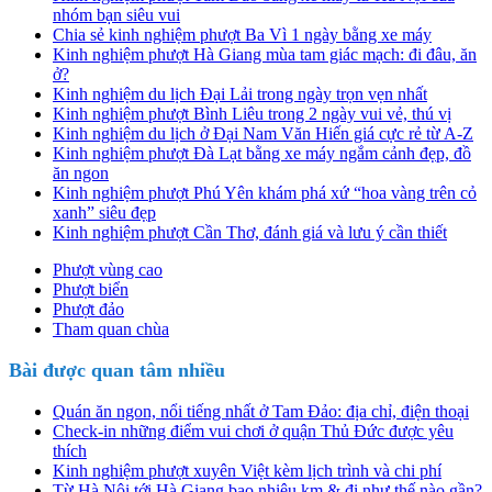
nhóm bạn siêu vui
Chia sẻ kinh nghiệm phượt Ba Vì 1 ngày bằng xe máy
Kinh nghiệm phượt Hà Giang mùa tam giác mạch: đi đâu, ăn
ở?
Kinh nghiệm du lịch Đại Lải trong ngày trọn vẹn nhất
Kinh nghiệm phượt Bình Liêu trong 2 ngày vui vẻ, thú vị
Kinh nghiệm du lịch ở Đại Nam Văn Hiến giá cực rẻ từ A-Z
Kinh nghiệm phượt Đà Lạt bằng xe máy ngắm cảnh đẹp, đồ
ăn ngon
Kinh nghiệm phượt Phú Yên khám phá xứ “hoa vàng trên cỏ
xanh” siêu đẹp
Kinh nghiệm phượt Cần Thơ, đánh giá và lưu ý cần thiết
Phượt vùng cao
Phượt biển
Phượt đảo
Tham quan chùa
Bài được quan tâm nhiều
Quán ăn ngon, nổi tiếng nhất ở Tam Đảo: địa chỉ, điện thoại
Check-in những điểm vui chơi ở quận Thủ Đức được yêu
thích
Kinh nghiệm phượt xuyên Việt kèm lịch trình và chi phí
Từ Hà Nội tới Hà Giang bao nhiêu km & đi như thế nào gần?