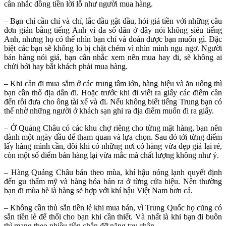
cân nhắc đồng tiền lời lỗ như người mua hàng.
– Bạn chỉ cần chỉ và chỉ, lắc đầu gật đầu, hỏi giá tiền với những câu
đơn giản bằng tiếng Anh vì đa số dân ở đây nói không siêu tiếng
Anh, nhưng họ có thể nhìn bạn chỉ và đoán được bạn muốn gì. Đặc
biệt các bạn sẽ không lo bị chặt chém vì nhìn mình ngu ngơ. Người
bán hàng nói giá, bạn cân nhắc xem nên mua hay đi, sẽ không ai
chửi bới hay bắt khách phải mua hàng.
– Khi cần đi mua sắm ở các trung tâm lớn, hàng hiệu và ăn uống thì
bạn cần thổ địa dẫn đi. Hoặc trước khi đi viết ra giấy các điểm cần
đến rồi đưa cho ông tài xế và đi. Nếu không biết tiếng Trung bạn có
thể nhờ những người ở khách sạn ghi ra địa điểm muốn đi ra giấy.
– Ở Quảng Châu có các khu chợ riêng cho từng mặt hàng, bạn nên
dành một ngày đầu để tham quan và lựa chọn. Sau đó tới từng điểm
lấy hàng mình cần, đôi khi có những nơi có hàng vừa đẹp giá lại rẻ,
còn một số điểm bán hàng lại vừa mắc mà chất lượng không như ý.
– Hàng Quảng Châu bán theo mùa, khí hậu nóng lạnh quyết định
đến gu thẩm mỹ và hàng hóa bán ra ở từng cửa hiệu. Nên thường
bạn đi mùa hè là hàng sẽ hợp với khí hậu Việt Nam hơn cả.
– Không cần thủ sẵn tiền lẻ khi mua bán, vì Trung Quốc họ cũng có
sẵn tiền lẻ để thối cho bạn khi cần thiết. Và nhất là khi bạn đi buôn
thì mang theo nhiều tiền chẵn đỡ nặng tay chân.