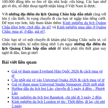
100.000 đồng tiền xe ôm về tận nhà hoặc cửa hàng. Các bạn nhớ
ghi rõ tên, số điện thoại người nhận hàng ở Việt Nam là được.
Với
những địa điểm du lịch Quảng Châu hấp dẫn nhất
cùng với
lưu ý cần thiết, hi vọng chuyến đi của bạn sẽ ngập tràn tiếng cười.
Để trọn vẹn hơn, hãy tham khảo thêm:
Kinh nghiệm du lịch Quảng
Châu tổng hợp: chơi đâu, ăn gì?
và
Kinh nghiệm mua sắm ở Quảng
Châu: mua gì, ở đâu, giá rẻ?
.
Chúc bạn sẽ có một chuyến đi khám phá Quảng Châu suôn sẻ, có
nhiều trải niệm, kỉ niệm đáng nhớ. Lưu ngay
những địa điểm du
lịch Quảng Châu hấp dẫn nhất
để khỏi phải tốn thời gian suy
nghĩ đi đâu, làm gì nhé!
Bài viết liên quan
Giá vé tham quan Everland Hàn Quốc 2026 & cách mua vé
rẻ
Cập nhật giá vé vào Universal Osaka 2026 & cách mua vé rẻ
Giá vé tham quan Universal Studio Singapore 2026 mới nhất
Hướng dẫn du lịch bụi Lào, chuyến đi 5 ngày 4 đêm – Phượt
Lào
Kinh nghiệm du lịch bụi Bangkok, chi phí đi 3 ngày 2 đêm
Kinh nghiệm du lịch London tự túc: Thời điểm, đi lại, chi phí
5 ngày