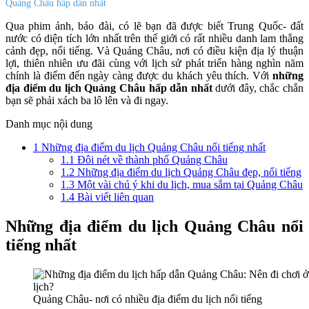
Quảng Châu hấp dẫn nhất
Qua phim ảnh, báo đài, có lẽ bạn đã được biết Trung Quốc- đất
nước có diện tích lớn nhất trên thế giới có rất nhiều danh lam thắng
cảnh đẹp, nổi tiếng. Và Quảng Châu, nơi có điều kiện địa lý thuận
lợi, thiên nhiên ưu đãi cùng với lịch sử phát triển hàng nghìn năm
chính là điểm đến ngày càng được du khách yêu thích. Với
những
địa điểm du lịch Quảng Châu hấp dẫn nhất
dưới đây, chắc chắn
bạn sẽ phải xách ba lô lên và đi ngay.
Danh mục nội dung
1
Những địa điểm du lịch Quảng Châu nổi tiếng nhất
1.1
Đôi nét về thành phố Quảng Châu
1.2
Những địa điểm du lịch Quảng Châu đẹp, nổi tiếng
1.3
Một vài chú ý khi du lịch, mua sắm tại Quảng Châu
1.4
Bài viết liên quan
Những địa điểm du lịch Quảng Châu nổi
tiếng nhất
Quảng Châu- nơi có nhiều địa điểm du lịch nổi tiếng