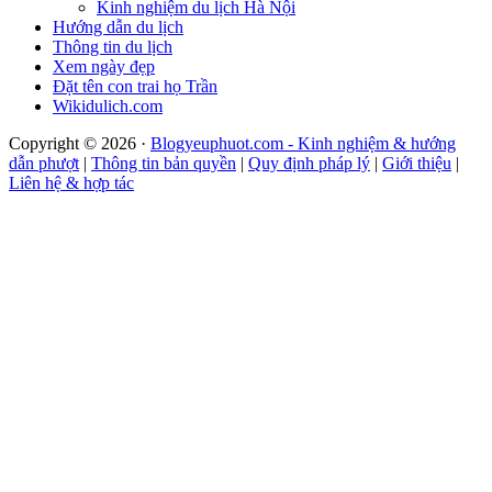
Kinh nghiệm du lịch Hà Nội
Hướng dẫn du lịch
Thông tin du lịch
Xem ngày đẹp
Đặt tên con trai họ Trần
Wikidulich.com
Copyright © 2026 ·
Blogyeuphuot.com - Kinh nghiệm & hướng
dẫn phượt
|
Thông tin bản quyền
|
Quy định pháp lý
|
Giới thiệu
|
Liên hệ & hợp tác