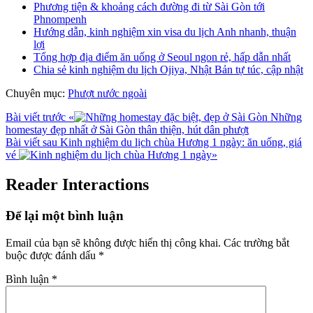
Phương tiện & khoảng cách đường đi từ Sài Gòn tới
Phnompenh
Hướng dẫn, kinh nghiệm xin visa du lịch Anh nhanh, thuận
lợi
Tổng hợp địa điểm ăn uống ở Seoul ngon rẻ, hấp dẫn nhất
Chia sẻ kinh nghiệm du lịch Ojiya, Nhật Bản tự túc, cập nhật
Chuyên mục:
Phượt nước ngoài
Bài viết trước
«
Những
homestay đẹp nhất ở Sài Gòn thân thiện, hút dân phượt
Bài viết sau
Kinh nghiệm du lịch chùa Hương 1 ngày: ăn uống, giá
vé
»
Reader Interactions
Để lại một bình luận
Email của bạn sẽ không được hiển thị công khai.
Các trường bắt
buộc được đánh dấu
*
Bình luận
*