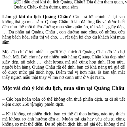
Quảng Châu- thiên đường mua sắm
Làm gì khi du lịch Quảng Châu?
Câu trả lời chính là tại sao
không thả ga mua sắm. Quảng Châu từ lâu đã lừng lẫy và được biết
đến như thể một thiên đường mua sắm quần áo, túi xách , giầy dép,
… Đa phần tại Quảng Châu , con đường nào cũng có những cửa
hàng bách hóa, siêu thị và chợ, … rất tiện lợi cho du khách khi mua
sắm
Một địa chỉ được nhiều người Việt thích ở Quảng Châu đó là chợ
Bạch Mã. Bởi chợ này có nhiều mặt hàng Quảng Châu khá đẹp như
giấy dép, túi xách …, chất lượng mà giá cũng hợp tình. Hơn nữa,
người bán hàng Quảng Châu rất dễ tính, bạn có khả năng trả giá để
có được mức giá thích hợp. Điểm thú vị hơn nữa, là bạn tận mắt
thấy người mẫu thật thay vì ma-nơ-canh như ở Việt Nam.
Một vài chú ý khi du lịch, mua sắm tại Quảng Châu
– Các bạn hoàn toàn có thể không cần thuê phiên dịch, tự đi sẽ tiết
kiệm được 250 tệ/ngày phiên dịch.
– Khi không có phiên dịch, bạn có thể đi theo hướng nào tùy thích
mà không sợ ảnh hưởng đến ai. Muốn trả giá hay yêu cầu gì cũng
không sợ mất thể diện. Đa số phiên dịch khi trả giá đều không tỉ mỉ