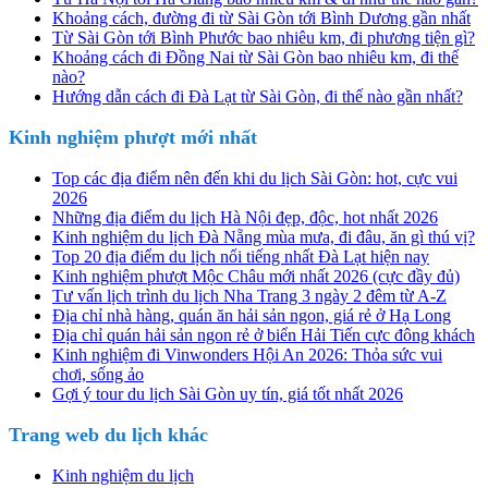
Khoảng cách, đường đi từ Sài Gòn tới Bình Dương gần nhất
Từ Sài Gòn tới Bình Phước bao nhiêu km, đi phương tiện gì?
Khoảng cách đi Đồng Nai từ Sài Gòn bao nhiêu km, đi thế
nào?
Hướng dẫn cách đi Đà Lạt từ Sài Gòn, đi thế nào gần nhất?
Kinh nghiệm phượt mới nhất
Top các địa điểm nên đến khi du lịch Sài Gòn: hot, cực vui
2026
Những địa điểm du lịch Hà Nội đẹp, độc, hot nhất 2026
Kinh nghiệm du lịch Đà Nẵng mùa mưa, đi đâu, ăn gì thú vị?
Top 20 địa điểm du lịch nổi tiếng nhất Đà Lạt hiện nay
Kinh nghiệm phượt Mộc Châu mới nhất 2026 (cực đầy đủ)
Tư vấn lịch trình du lịch Nha Trang 3 ngày 2 đêm từ A-Z
Địa chỉ nhà hàng, quán ăn hải sản ngon, giá rẻ ở Hạ Long
Địa chỉ quán hải sản ngon rẻ ở biển Hải Tiến cực đông khách
Kinh nghiệm đi Vinwonders Hội An 2026: Thỏa sức vui
chơi, sống ảo
Gợi ý tour du lịch Sài Gòn uy tín, giá tốt nhất 2026
Trang web du lịch khác
Kinh nghiệm du lịch