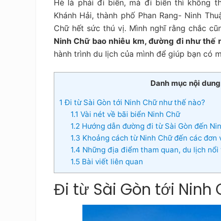
Hè là phải đi biển, mà đi biển thì không t
tiết
kiệm
Khánh Hải, thành phố Phan Rang- Ninh Thuậ
Chữ hết sức thú vị. Mình nghĩ rằng chắc c
Ninh Chữ bao nhiêu km, đường đi như thế
hành trình du lịch của mình để giúp bạn có m
Danh mục nội dung
1
Đi từ Sài Gòn tới Ninh Chữ như thế nào?
1.1
Vài nét về bãi biển Ninh Chữ
1.2
Hướng dẫn đường đi từ Sài Gòn đến Ni
1.3
Khoảng cách từ Ninh Chữ đến các đơn v
1.4
Những địa điểm tham quan, du lịch nổi
1.5
Bài viết liên quan
Đi từ Sài Gòn tới Ninh