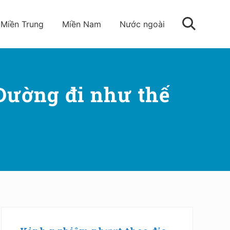
Miền Trung
Miền Nam
Nước ngoài
Tìm
kiếm
Đường đi như thế
Sidebar