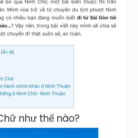
hể bỏ qua Ninh Chữ, một bãi biển thuộc thị trấn
n. Mình vừa trở về từ chuyến du lịch phượt Ninh
ũng có nhiều bạn đang muốn biết
đi từ Sài Gòn tới
 nào…
? Vậy nên, trong bài viết này mình sẽ chia sẻ
ột chuyến đi thật suôn sẻ, an toàn.
[
Ẩn đi
]
nh Chữ
ị hành chính khác ở Ninh Thuận
 tiếng ở Ninh Chữ- Ninh Thuận
 Chữ như thế nào?