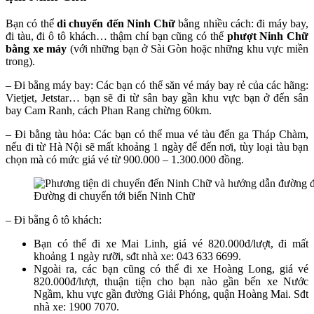
Bạn có thể
di chuyển đến Ninh Chữ
bằng nhiều cách: đi máy bay,
đi tàu, đi ô tô khách… thậm chí bạn cũng có thể
phượt Ninh Chữ
bằng xe máy
(với những bạn ở Sài Gòn hoặc những khu vực miền
trong).
– Đi bằng máy bay: Các bạn có thể săn vé máy bay rẻ của các hãng:
Vietjet, Jetstar… bạn sẽ đi từ sân bay gần khu vực bạn ở đến sân
bay Cam Ranh, cách Phan Rang chừng 60km.
– Đi bằng tàu hỏa: Các bạn có thể mua vé tàu đến ga Tháp Chàm,
nếu đi từ Hà Nội sẽ mất khoảng 1 ngày để đến nơi, tùy loại tàu bạn
chọn mà có mức giá vé từ 900.000 – 1.300.000 đồng.
Đường di chuyển tới biển Ninh Chữ
– Đi bằng ô tô khách:
Bạn có thể đi xe Mai Linh, giá vé 820.000đ/lượt, đi mất
khoảng 1 ngày rưỡi, sđt nhà xe: 043 633 6699.
Ngoài ra, các bạn cũng có thể đi xe Hoàng Long, giá vé
820.000đ/lượt, thuận tiện cho bạn nào gần bến xe Nước
Ngầm, khu vực gần đường Giải Phóng, quận Hoàng Mai. Sđt
nhà xe: 1900 7070.