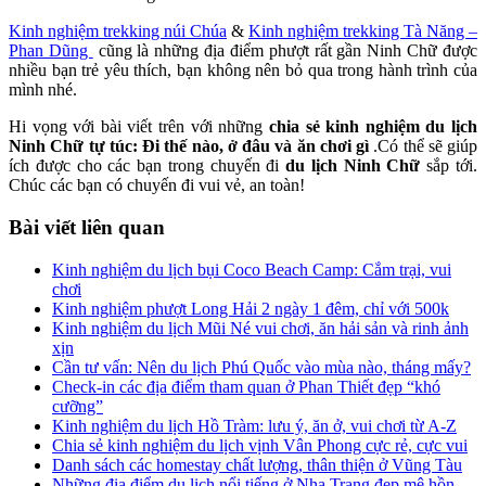
Kinh nghiệm trekking núi Chúa
&
Kinh nghiệm trekking Tà Năng –
Phan Dũng
cũng là những địa điểm phượt rất gần Ninh Chữ được
nhiều bạn trẻ yêu thích, bạn không nên bỏ qua trong hành trình của
mình nhé.
Hi vọng với bài viết trên với những
chia sẻ kinh nghiệm du lịch
Ninh Chữ tự túc: Đi thế nào, ở đâu và ăn chơi gì
.Có thể sẽ giúp
ích được cho các bạn trong chuyến đi
du lịch Ninh Chữ
sắp tới.
Chúc các bạn có chuyến đi vui vẻ, an toàn!
Bài viết liên quan
Kinh nghiệm du lịch bụi Coco Beach Camp: Cắm trại, vui
chơi
Kinh nghiệm phượt Long Hải 2 ngày 1 đêm, chỉ với 500k
Kinh nghiệm du lịch Mũi Né vui chơi, ăn hải sản và rinh ảnh
xịn
Cần tư vấn: Nên du lịch Phú Quốc vào mùa nào, tháng mấy?
Check-in các địa điểm tham quan ở Phan Thiết đẹp “khó
cưỡng”
Kinh nghiệm du lịch Hồ Tràm: lưu ý, ăn ở, vui chơi từ A-Z
Chia sẻ kinh nghiệm du lịch vịnh Vân Phong cực rẻ, cực vui
Danh sách các homestay chất lượng, thân thiện ở Vũng Tàu
Những địa điểm du lịch nổi tiếng ở Nha Trang đẹp mê hồn