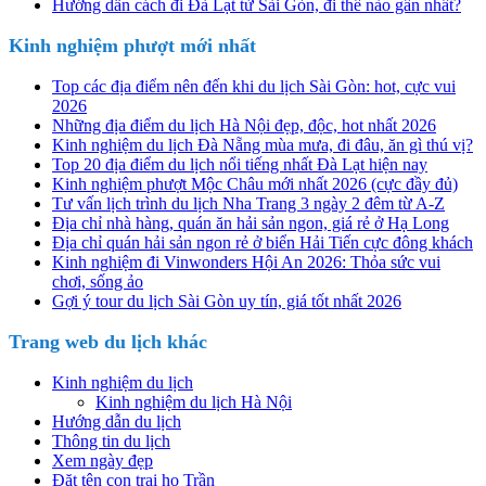
Hướng dẫn cách đi Đà Lạt từ Sài Gòn, đi thế nào gần nhất?
Kinh nghiệm phượt mới nhất
Top các địa điểm nên đến khi du lịch Sài Gòn: hot, cực vui
2026
Những địa điểm du lịch Hà Nội đẹp, độc, hot nhất 2026
Kinh nghiệm du lịch Đà Nẵng mùa mưa, đi đâu, ăn gì thú vị?
Top 20 địa điểm du lịch nổi tiếng nhất Đà Lạt hiện nay
Kinh nghiệm phượt Mộc Châu mới nhất 2026 (cực đầy đủ)
Tư vấn lịch trình du lịch Nha Trang 3 ngày 2 đêm từ A-Z
Địa chỉ nhà hàng, quán ăn hải sản ngon, giá rẻ ở Hạ Long
Địa chỉ quán hải sản ngon rẻ ở biển Hải Tiến cực đông khách
Kinh nghiệm đi Vinwonders Hội An 2026: Thỏa sức vui
chơi, sống ảo
Gợi ý tour du lịch Sài Gòn uy tín, giá tốt nhất 2026
Trang web du lịch khác
Kinh nghiệm du lịch
Kinh nghiệm du lịch Hà Nội
Hướng dẫn du lịch
Thông tin du lịch
Xem ngày đẹp
Đặt tên con trai họ Trần