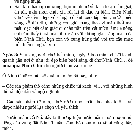
vẽ nghệ thuật.
Sau khi tham quan xong, bọn mình trở về khách sạn tắm giặt,
ăn tối, nghỉ ngơi chút xíu rồi lại đi dạo ra biển. Biển Ninh
Chữ về đêm đẹp vô cùng, có ánh sao lấp lánh, nước biển
sóng vỗ dìu dịu, những cơn gió mang theo vị mặn thổi mát
mát, đặc biệt cảm giác đi chân trần trên cát thích lắm! Không
chỉ cảm thấy thoải mái, thư giãn với không gian lãng mạn của
biển Ninh Chữ, bạn còn vô cùng hứng thú với trò câu mực
trên biển cũng rất vui.
Ngày 3:
Sau 2 ngày đi chơi hết mình, ngày 3 bọn mình chỉ đi loanh
quanh gần nơi ở, như: đi dạo biển buổi sáng, đi chợ Ninh Chữ… để
mua quà Ninh Chữ
cho người thân và bạn bè.
Ở Ninh Chữ có một số quà lưu niệm rất hay, như:
– Các sản phẩm thổ cẩm: những chiếc túi xách, ví… với những hình
thù rất độc đáo và ngộ nghĩnh.
– Các sản phẩm từ nho, như: rượu nho, mật nho, nho khô… rất
được nhiều người lựa chọn và yêu thích.
– Nước mắm Cà Ná: đây là thương hiệu nước mắm thơm ngon nổi
tiếng của vùng đất Ninh Thuận, đảm bảo bạn mua về ai cũng thấy
thích.