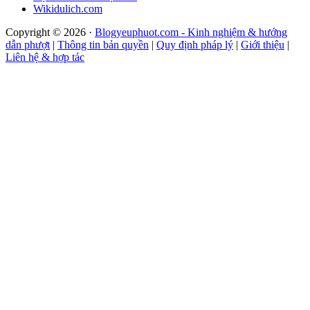
Wikidulich.com
Copyright © 2026 ·
Blogyeuphuot.com - Kinh nghiệm & hướng
dẫn phượt
|
Thông tin bản quyền
|
Quy định pháp lý
|
Giới thiệu
|
Liên hệ & hợp tác