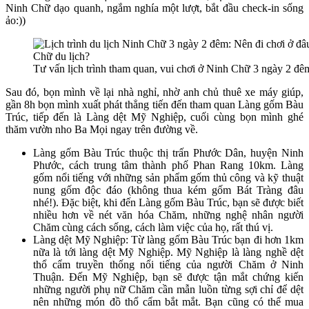
Ninh Chữ dạo quanh, ngắm nghía một lượt, bắt đầu check-in sống
ảo:))
Tư vấn lịch trình tham quan, vui chơi ở Ninh Chữ 3 ngày 2 đê
Sau đó, bọn mình về lại nhà nghỉ, nhờ anh chủ thuê xe máy giúp,
gần 8h bọn mình xuất phát thẳng tiến đến tham quan Làng gốm Bàu
Trúc, tiếp đến là Làng dệt Mỹ Nghiệp, cuối cùng bọn mình ghé
thăm vườn nho Ba Mọi ngay trên đường về.
Làng gốm Bàu Trúc thuộc thị trấn Phước Dân, huyện Ninh
Phước, cách trung tâm thành phố Phan Rang 10km. Làng
gốm nổi tiếng với những sản phẩm gốm thủ công và kỹ thuật
nung gốm độc đáo (không thua kém gốm Bát Tràng đâu
nhé!). Đặc biệt, khi đến Làng gốm Bàu Trúc, bạn sẽ được biết
nhiều hơn về nét văn hóa Chăm, những nghệ nhân người
Chăm cùng cách sống, cách làm việc của họ, rất thú vị.
Làng dệt Mỹ Nghiệp: Từ làng gốm Bàu Trúc bạn đi hơn 1km
nữa là tới làng dệt Mỹ Nghiệp. Mỹ Nghiệp là làng nghề dệt
thổ cẩm truyền thống nổi tiếng của người Chăm ở Ninh
Thuận. Đến Mỹ Nghiệp, bạn sẽ được tận mắt chứng kiến
những người phụ nữ Chăm cần mẫn luồn từng sợi chỉ để dệt
nên những món đồ thổ cẩm bắt mắt. Bạn cũng có thể mua