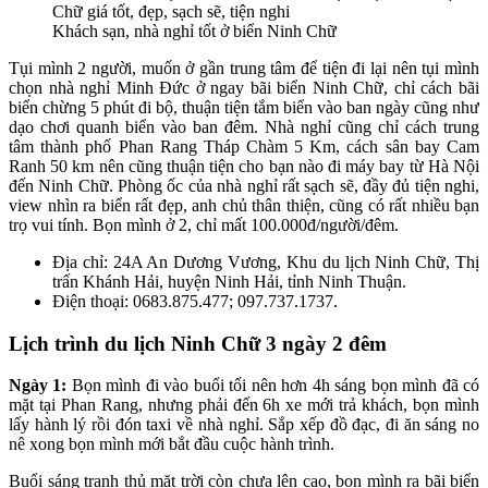
Khách sạn, nhà nghỉ tốt ở biển Ninh Chữ
Tụi mình 2 người, muốn ở gần trung tâm để tiện đi lại nên tụi mình
chọn nhà nghỉ Minh Đức ở ngay bãi biển Ninh Chữ, chỉ cách bãi
biển chừng 5 phút đi bộ, thuận tiện tắm biển vào ban ngày cũng như
dạo chơi quanh biển vào ban đêm. Nhà nghỉ cũng chỉ cách trung
tâm thành phố Phan Rang Tháp Chàm 5 Km, cách sân bay Cam
Ranh 50 km nên cũng thuận tiện cho bạn nào đi máy bay từ Hà Nội
đến Ninh Chữ. Phòng ốc của nhà nghỉ rất sạch sẽ, đầy đủ tiện nghi,
view nhìn ra biển rất đẹp, anh chủ thân thiện, cũng có rất nhiều bạn
trọ vui tính. Bọn mình ở 2, chỉ mất 100.000đ/người/đêm.
Địa chỉ: 24A An Dương Vương, Khu du lịch Ninh Chữ, Thị
trấn Khánh Hải, huyện Ninh Hải, tỉnh Ninh Thuận.
Điện thoại: 0683.875.477; 097.737.1737.
Lịch trình du lịch Ninh Chữ 3 ngày 2 đêm
Ngày 1:
Bọn mình đi vào buổi tối nên hơn 4h sáng bọn mình đã có
mặt tại Phan Rang, nhưng phải đến 6h xe mới trả khách, bọn mình
lấy hành lý rồi đón taxi về nhà nghỉ. Sắp xếp đồ đạc, đi ăn sáng no
nê xong bọn mình mới bắt đầu cuộc hành trình.
Buổi sáng tranh thủ mặt trời còn chưa lên cao, bọn mình ra bãi biển