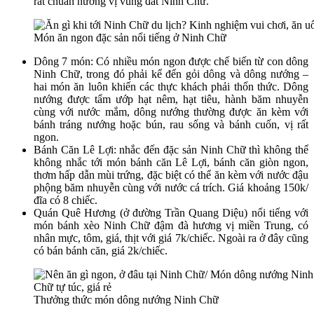
rất chuẩn hương vị vùng đất Ninh Chữ.
Món ăn ngon đặc sản nổi tiếng ở Ninh Chữ
Dông 7 món: Có nhiều món ngon được chế biến từ con dông
Ninh Chữ, trong đó phải kể đến gỏi dông và dông nướng –
hai món ăn luôn khiến các thực khách phải thổn thức. Dông
nướng được tẩm ướp hạt nêm, hạt tiêu, hành băm nhuyễn
cùng với nước mắm, dông nướng thường được ăn kèm với
bánh tráng nướng hoặc bún, rau sống và bánh cuốn, vị rất
ngon.
Bánh Căn Lê Lợi: nhắc đến đặc sản Ninh Chữ thì không thể
không nhắc tới món bánh căn Lê Lợi, bánh căn giòn ngon,
thơm hấp dẫn mùi trứng, đặc biệt có thể ăn kèm với nước đậu
phộng băm nhuyễn cùng với nước cá trích. Giá khoảng 150k/
đĩa có 8 chiếc.
Quán Quê Hương (ở đường Trần Quang Diệu) nổi tiếng với
món bánh xèo Ninh Chữ đậm đà hương vị miền Trung, có
nhân mực, tôm, giá, thịt với giá 7k/chiếc. Ngoài ra ở đây cũng
có bán bánh căn, giá 2k/chiếc.
Thưởng thức món dông nướng Ninh Chữ