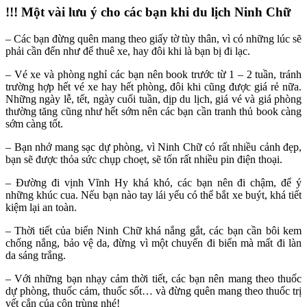
!!! Một vài lưu ý cho các bạn khi du lịch Ninh Chữ
– Các bạn đừng quên mang theo giấy tờ tùy thân, vì có những lúc sẽ
phải cần đến như để thuê xe, hay đôi khi là bạn bị đi lạc.
– Vé xe và phòng nghỉ các bạn nên book trước từ 1 – 2 tuần, tránh
trường hợp hết vé xe hay hết phòng, đôi khi cũng được giá rẻ nữa.
Những ngày lễ, tết, ngày cuối tuần, dịp du lịch, giá vé và giá phòng
thường tăng cũng như hết sớm nên các bạn cần tranh thủ book càng
sớm càng tốt.
– Bạn nhớ mang sạc dự phòng, vì Ninh Chữ có rất nhiều cảnh đẹp,
bạn sẽ được thỏa sức chụp choẹt, sẽ tốn rất nhiều pin điện thoại.
– Đường đi vịnh Vĩnh Hy khá khó, các bạn nên đi chậm, để ý
những khúc cua. Nếu bạn nào tay lái yếu có thể bắt xe buýt, khá tiết
kiệm lại an toàn.
– Thời tiết của biển Ninh Chữ khá nắng gắt, các bạn cần bôi kem
chống nắng, bảo vệ da, đừng vì một chuyến đi biển mà mất đi làn
da sáng trắng.
– Với những bạn nhạy cảm thời tiết, các bạn nên mang theo thuốc
dự phòng, thuốc cảm, thuốc sốt… và đừng quên mang theo thuốc trị
vết cắn của côn trùng nhé!