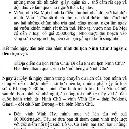
những món đồ: túi xách, giày, quần áo… thổ cẩm rất đẹp và
độc đáo về làm quà cho người thân, bạn bè.
Vườn nho Ba Mọi chính là điểm thu hút nhất đối với hai đứa
mình. Vốn là đứa rất thích nho, nên khi được nhìn, được tự
tay hái những chùm nho trĩu quả, căng mọng, ngọt lịm ngay
tại vườn khiến mình rất thích thú. Nho tại vườn nho Ba Mọi
có đến 7 loại, có giá 25000đ/kg. Nho được thu hoạch vào
sáng sớm sẽ ngon hơn, nên các bạn gắng đi buổi sáng nhé!
Kết thúc ngày đầu tiên của hành trình
du lịch Ninh Chữ 3 ngày 2
đêm
trọn vẹn.
Địa điểm tham quan, vui chơi nổi tiếng ở Ninh Chữ
Ngày 2:
Đây là ngày chính trong chuyến du lịch của bọn mình và
cũng vì để đi được nhiều nơi hơn nên bọn mình phải dậy từ khá
sớm. Khoảng 5h30 bọn mình đón bình minh trên biển Ninh Chữ,
sau đó, bọn mình về nhà nghỉ, ăn uống rồi thuê xe máy và bắt đầu
cuộc hành trình từ: Ninh Chữ – vịnh Vĩnh Hy – tháp Poklong
Giarai – đồi cát Nam Dương – bãi biển Ninh Chữ.
Đến vịnh Vĩnh Hy, mình mua vé lên tàu với giá
60.000đ/người. Tàu sẽ đưa bạn đi tham quan vịnh một lượt
với các điểm nổi bật: suối Lồ Ồ, Cà Tiên, bãi Hời, bãi Thùng,