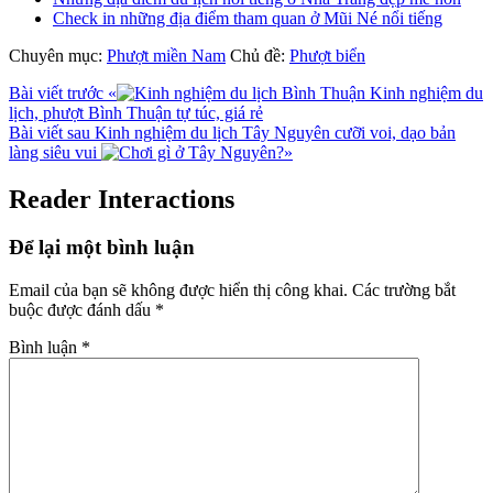
Check in những địa điểm tham quan ở Mũi Né nổi tiếng
Chuyên mục:
Phượt miền Nam
Chủ đề:
Phượt biển
Bài viết trước
«
Kinh nghiệm du
lịch, phượt Bình Thuận tự túc, giá rẻ
Bài viết sau
Kinh nghiệm du lịch Tây Nguyên cưỡi voi, dạo bản
làng siêu vui
»
Reader Interactions
Để lại một bình luận
Email của bạn sẽ không được hiển thị công khai.
Các trường bắt
buộc được đánh dấu
*
Bình luận
*