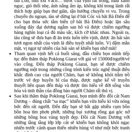
bãi Lớn, mũi Đá Vách… nước của vịnh rất trong, màu xanh
ngọc, gió thổi nhẹ, ánh nắng ấm áp, không khí trong lành rất
thích hợp giúp bạn thư giãn, tận hưởng chuyến vi vu. Trong
chuyến du ngoạn, tàu sẽ dừng lại ở bãi Cóc và bãi Bà Điên để
cho bạn thỏa sức tắm biển (ở bãi Bà Điên) hoặc lặn sâu
xuống đáy đại dương ngắm san hô và được chiêm ngưỡng
hàng nghìn loại cá đủ màu sắc, kích cỡ khác nhau. Ngoài ra,
tàu cũng sẽ đưa bạn đi ăn trưa luôn trên vịnh, được ăn hải sản
tươi ngon nhất của vịnh là điều tuyệt nhất luôn. Vị đậm mằn
mặt, vị ngọt tự nhiên của hải sản sẽ khiến bạn nhớ mãi!
Tham quan vịnh hết cả buổi sáng, đầu chiều bọn mình tiếp
tục đến thăm tháp Poklong Giarai với giá vé 15000đ/người/vé
vào cổng. Đến tháp Poklong Giarai, bạn sẽ được chiêm
ngưỡng một trong những công trình kiến trúc nghệ thuật điêu
khắc đỉnh cao của người Chăm, bạn sẽ không khỏi trầm trồ
trước vẻ đẹp huyền bí của tháp, được nghe kể về truyền
thuyết liên quan đến tháp và được tìm hiểu về đời sống văn
hóa và tinh thần của đồng bào người Chăm rất thú vị.
Sau khi thăm tháp Poklong Giarai, bọn mình đến đồi cát Nam
Dương – đúng chất “sa mạc” khiến bạn vừa hiếu kì vừa nóng
bức đến rát người. Đến đây bạn sẽ bắt gặp nhiều cụm bồn
bồn hoa tím phơn phớt, những bụi xương rồng gai góc nở
những bông hoa vàng tuyệt đẹp. Đồi cát Nam Dương với
những tầng tầng lớp lớp cát sẽ khiến bạn không khỏi ngạc
nhiên trước cảnh quan thiên nhiên hùng vĩ như một bức tranh