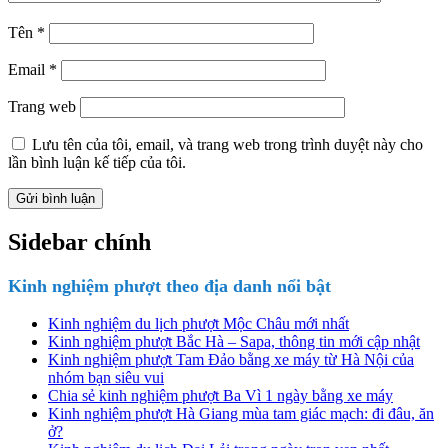
Tên
*
Email
*
Trang web
Lưu tên của tôi, email, và trang web trong trình duyệt này cho
lần bình luận kế tiếp của tôi.
Sidebar chính
Kinh nghiệm phượt theo địa danh nổi bật
Kinh nghiệm du lịch phượt Mộc Châu mới nhất
Kinh nghiệm phượt Bắc Hà – Sapa, thông tin mới cập nhật
Kinh nghiệm phượt Tam Đảo bằng xe máy từ Hà Nội của
nhóm bạn siêu vui
Chia sẻ kinh nghiệm phượt Ba Vì 1 ngày bằng xe máy
Kinh nghiệm phượt Hà Giang mùa tam giác mạch: đi đâu, ăn
ở?