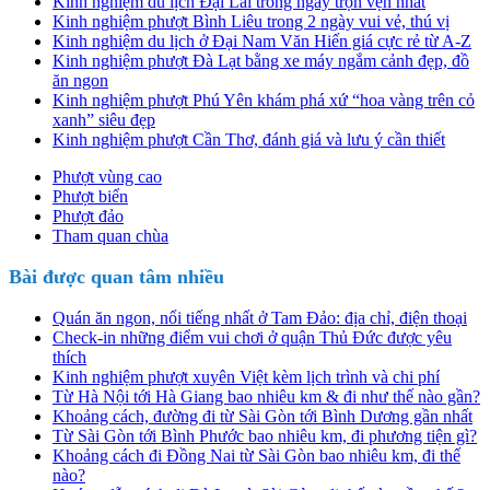
Kinh nghiệm du lịch Đại Lải trong ngày trọn vẹn nhất
Kinh nghiệm phượt Bình Liêu trong 2 ngày vui vẻ, thú vị
Kinh nghiệm du lịch ở Đại Nam Văn Hiến giá cực rẻ từ A-Z
Kinh nghiệm phượt Đà Lạt bằng xe máy ngắm cảnh đẹp, đồ
ăn ngon
Kinh nghiệm phượt Phú Yên khám phá xứ “hoa vàng trên cỏ
xanh” siêu đẹp
Kinh nghiệm phượt Cần Thơ, đánh giá và lưu ý cần thiết
Phượt vùng cao
Phượt biển
Phượt đảo
Tham quan chùa
Bài được quan tâm nhiều
Quán ăn ngon, nổi tiếng nhất ở Tam Đảo: địa chỉ, điện thoại
Check-in những điểm vui chơi ở quận Thủ Đức được yêu
thích
Kinh nghiệm phượt xuyên Việt kèm lịch trình và chi phí
Từ Hà Nội tới Hà Giang bao nhiêu km & đi như thế nào gần?
Khoảng cách, đường đi từ Sài Gòn tới Bình Dương gần nhất
Từ Sài Gòn tới Bình Phước bao nhiêu km, đi phương tiện gì?
Khoảng cách đi Đồng Nai từ Sài Gòn bao nhiêu km, đi thế
nào?