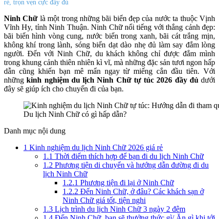
rẻ, trọn vẹn cực đầy đủ
Ninh Chữ
là một trong những bãi biển đẹp của nước ta thuộc Vịnh
Vĩnh Hy, tỉnh Ninh Thuận. Ninh Chữ nổi tiếng với thắng cảnh đẹp:
bãi biển hình vòng cung, nước biển trong xanh, bãi cát trắng mịn,
không khí trong lành, sóng biển dạt dào nhẹ đủ làm say đắm lòng
người. Đến với Ninh Chữ, du khách không chỉ được đắm mình
trong khung cảnh thiên nhiên kì vĩ, mà những đặc sản tươi ngon hấp
dẫn cũng khiến bạn mê mẩn ngay từ miếng cắn đầu tiên. Với
những
kinh nghiệm du lịch Ninh Chữ tự túc 2026 đầy đủ
dưới
đây sẽ giúp ích cho chuyến đi của bạn.
Du lịch Ninh Chữ có gì hấp dẫn?
Danh mục nội dung
1
Kinh nghiệm du lịch Ninh Chữ 2026 giá rẻ
1.1
Thời điểm thích hợp để bạn đi du lịch Ninh Chữ
1.2
Phương tiện di chuyển và hướng dẫn đường đi du
lịch Ninh Chữ
1.2.1
Phương tiện đi lại ở Ninh Chữ
1.2.2
Đến Ninh Chữ, ở đâu? Các khách sạn ở
Ninh Chữ giá tốt, tiện nghi
1.3
Lịch trình du lịch Ninh Chữ 3 ngày 2 đêm
1.4
Đến Ninh Chữ, bạn sẽ thưởng thức gì/ Ăn gì khi tới