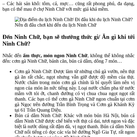
– Các hải sản khô: tôm, cá, mực… cũng rất phong phú, đa dạng,
bạn có thể mau ở chợ Ninh Chữ với mức giá khá mềm.
Nên đi đâu chơi khi đến du lịch Ninh Chữ
Đến Ninh Chữ, bạn sẽ thưởng thức gì/ Ăn gì khi tới
Ninh Chữ?
Nhắc đến
ẩm thực, món ngon Ninh Chữ
, không thể không nhắc
đến: cơm gà Ninh Chữ, bánh căn, bún cá dằm, dông 7 món…
Cơm gà Ninh Chữ: Được làm từ những chú gà vườn, nên thịt
gà ăn rất chắc, ngọt nhưng vẫn giữ được độ mềm của thịt.
Nước chấm trong món cơm gà chính là bí quyết làm nên vị
ngon của món ăn nức tiếng này. Loại nước chấm pha từ nước
mắm với tỏi ớt, chanh đường có vị chua chua ngọt ngọt rất
thanh. Các bạn có thể cơm gà Ninh Chữ ngon chuẩn tại cơm
gà Ngọc trên đường Trần Bình Trọng và Cơm gà Khánh Kỳ
tại 61 Trần Quang Diệu.
Bún cá dằm Ninh Chữ: Khác với món bún Hà Nội, bún cá
dằm Ninh Chữ được chế biến với thịt cá dai, tươi ngon và đặc
biệt là nước dùng rất đậm đà, vị ngọt thanh. Bún cá dằm Ninh
Chữ nổi tiếng có dọc các vỉa hè đường Ngô Gia Tự, rất ngon