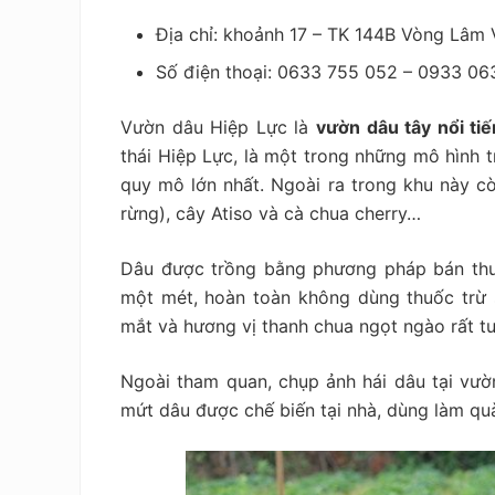
Địa chỉ: khoảnh 17 – TK 144B Vòng Lâm V
Số điện thoại: 0633 755 052 – 0933 06
Vườn dâu Hiệp Lực
là
vườn dâu tây nổi tiế
thái Hiệp Lực, là một trong những mô hình tr
quy mô lớn nhất. Ngoài ra trong khu này c
rừng), cây Atiso và cà chua cherry…
Dâu được trồng bằng phương pháp bán thu
một mét, hoàn toàn không dùng thuốc trừ 
mắt và hương vị thanh chua ngọt ngào rất tư
Ngoài tham quan, chụp ảnh hái dâu tại vư
mứt dâu được chế biến tại nhà, dùng làm qu