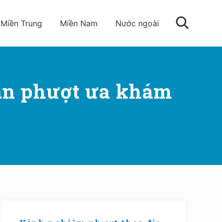
Miền Trung
Miền Nam
Nước ngoài
Tìm
kiếm
dân phượt ưa khám
Sidebar