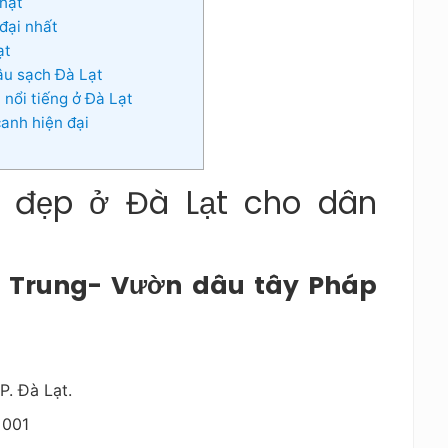
hật
đại nhất
ạt
u sạch Đà Lạt
nổi tiếng ở Đà Lạt
anh hiện đại
 đẹp ở Đà Lạt cho dân
 Trung- Vườn dâu tây Pháp
P. Đà Lạt.
 001