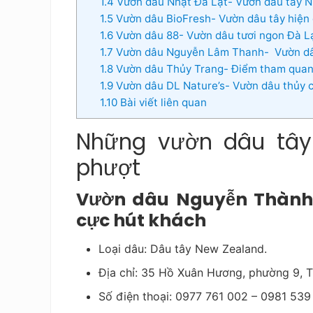
1.4
Vườn dâu Nhật Đà Lạt- Vườn dâu tây N
1.5
Vườn dâu BioFresh- Vườn dâu tây hiện 
1.6
Vườn dâu 88- Vườn dâu tươi ngon Đà L
1.7
Vườn dâu Nguyễn Lâm Thanh- Vườn dâ
1.8
Vườn dâu Thủy Trang- Điểm tham quan 
1.9
Vườn dâu DL Nature’s- Vườn dâu thủy c
1.10
Bài viết liên quan
Những vườn dâu tây
phượt
Vườn dâu Nguyễn Thành
cực hút khách
Loại dâu: Dâu tây New Zealand.
Địa chỉ: 35 Hồ Xuân Hương, phường 9, T
Số điện thoại: 0977 761 002 – 0981 539