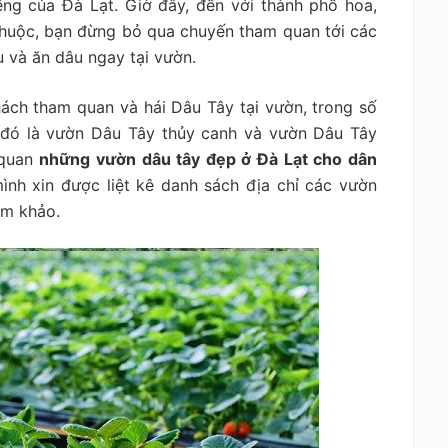
ếng của Đà Lạt. Giờ đây, đến với thành phố hoa,
thuộc, bạn đừng bỏ qua chuyến tham quan tới các
u và ăn dâu ngay tại vườn.
ách tham quan và hái Dâu Tây tại vườn, trong số
, đó là vườn Dâu Tây thủy canh và vườn Dâu Tây
 quan
những vườn dâu tây đẹp ở Đà Lạt cho dân
mình xin được liệt kê danh sách địa chỉ các vườn
am khảo.