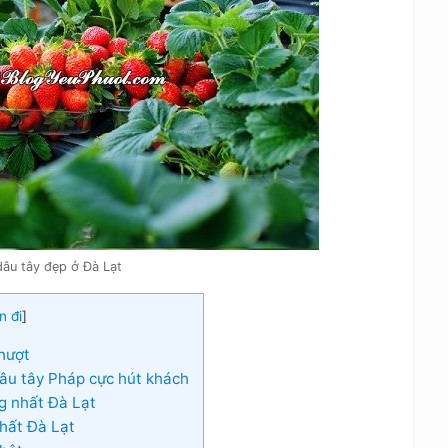
âu tây đẹp ở Đà Lạt
n đi
]
hượt
u tây Pháp cực hút khách
g nhất Đà Lạt
hất Đà Lạt