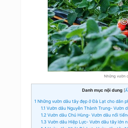
Những vườn d
Danh mục nội dung
[
Ẩ
1
Những vườn dâu tây đẹp ở Đà Lạt cho dân p
1.1
Vườn dâu Nguyễn Thành Trung- Vườn dâ
1.2
Vườn dâu Chú Hùng- Vườn dâu nổi tiến
1.3
Vườn dâu Hiệp Lực- Vườn dâu tây lớn n