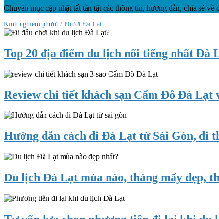
tiết
Chuyên mục cập nhật tất tần tật các thông tin, hướng dẫn, chia sẻ về đ
kiệm
Kinh nghiệm phượt
/ Phượt Đà Lạt
Top 20 địa điểm du lịch nổi tiếng nhất Đà 
Top
20
địa
Review chi tiết khách sạn Cẩm Đô Đà Lạt về
điểm
du
Review
lịch
chi
nổi
tiết
Hướng dẫn cách đi Đà Lạt từ Sài Gòn, đi t
tiếng
khách
nhất
sạn
Đà
Hướng
Cẩm
Lạt
dẫn
Đô
hiện
cách
Du lịch Đà Lạt mùa nào, tháng mấy đẹp, th
Đà
nay
đi
Lạt
Đà
về
Du
Lạt
phòng
lịch
từ
ốc,
Đà
Tư vấn lựa chọn phương tiện đi lại khi du l
Sài