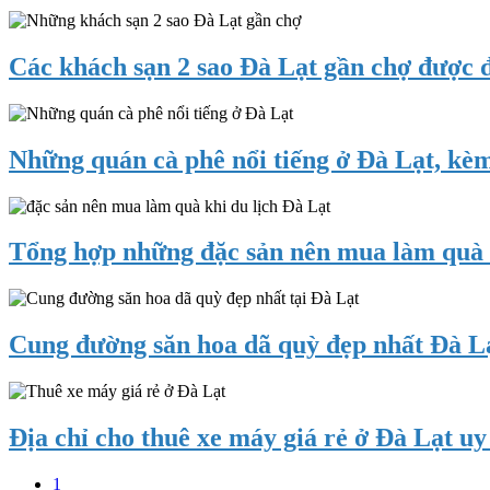
sao
Lạt
Khách
gần
cực
sạn
chợ
đẹp,
đường
Các khách sạn 2 sao Đà Lạt gần chợ được
Đà
giá
Nguyễn
Lạt
tốt
Chí
phòng
Các
Thanh,
đẹp,
khách
Đà
giá
sạn
Những quán cà phê nổi tiếng ở Đà Lạt, kèm
Lạt
tốt
2
chất
sao
lượng,
Những
Đà
giá
quán
Lạt
tốt
cà
Tổng hợp những đặc sản nên mua làm quà k
gần
phê
chợ
nổi
được
Tổng
tiếng
đánh
hợp
ở
giá
những
Cung đường săn hoa dã quỳ đẹp nhất Đà L
Đà
cao
đặc
Lạt,
sản
kèm
Cung
nên
review
đường
mua
chi
săn
Địa chỉ cho thuê xe máy giá rẻ ở Đà Lạt uy 
làm
tiết
hoa
quà
dã
khi
Địa
Trang
1
quỳ