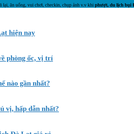
i lại, ăn uống, vui chơi, checkin, chụp ảnh v.v khi
phượt, du lịch bụi
Lạt hiện nay
 phòng ốc, vị trí
hế nào gần nhất?
ú vị, hấp dẫn nhất?
ịch Đà Lạt giá rẻ