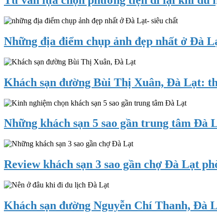
vị
Lạt
Gòn,
trí
mùa
đi
Tư
nào,
thế
vấn
tháng
nào
lựa
Những địa điểm chụp ảnh đẹp nhất ở Đà L
mấy
gần
chọn
đẹp,
nhất?
phương
thú
Những
tiện
vị,
địa
đi
hấp
điểm
Khách sạn đường Bùi Thị Xuân, Đà Lạt: th
lại
dẫn
chụp
khi
nhất?
ảnh
du
Khách
đẹp
lịch
sạn
nhất
Đà
đường
Những khách sạn 5 sao gần trung tâm Đà Lạ
ở
Lạt
Bùi
Đà
giá
Thị
Lạt
rẻ
Những
Xuân,
không
khách
Đà
nên
sạn
Review khách sạn 3 sao gần chợ Đà Lạt phò
Lạt:
bỏ
5
thông
qua
sao
tin,
Review
gần
đánh
khách
trung
giá
sạn
Khách sạn đường Nguyễn Chí Thanh, Đà Lạt
tâm
3
Đà