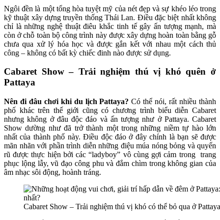
Ngôi đền là một tổng hòa tuyệt mỹ của nét đẹp và sự khéo léo trong
kỹ thuật xây dựng truyền thống Thái Lan. Điều đặc biệt nhất không
chỉ là những nghệ thuật điêu khắc tinh tế gây ấn tượng mạnh, mà
còn ở chỗ toàn bộ công trình này được xây dựng hoàn toàn bằng gỗ
chưa qua xử lý hóa học và được gắn kết với nhau một cách thủ
công – không có bất kỳ chiếc đinh nào được sử dụng.
Cabaret Show – Trải nghiệm thú vị khó quên ở
Pattaya
Nên đi đâu chơi khi du lịch Pattaya?
Có thể nói, rất nhiều thành
phố khác trên thế giới cũng có chương trình biểu diễn Cabaret
nhưng không ở đâu độc đáo và ấn tượng như ở Pattaya. Cabaret
Show dường như đã trở thành một trong những niềm tự hào lớn
nhất của thành phố này. Điều độc đáo ở đây chính là bạn sẽ được
mãn nhãn với phần trình diễn những điệu múa nóng bỏng và quyến
rũ được thực hiện bởi các “ladyboy” vô cùng gợi cảm trong trang
phục lộng lẫy, vũ đạo công phu và đắm chìm trong không gian của
âm nhạc sôi động, hoành tráng.
Cabaret Show – Trải nghiệm thú vị khó có thể bỏ qua ở Pattay