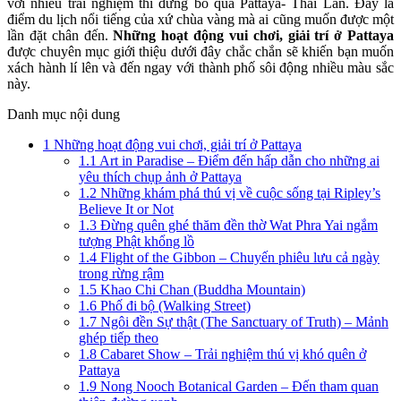
với nhiều trải nghiệm thì đừng bỏ qua Pattaya- Thái Lan. Đây là
nghiệm,
điểm du lịch nổi tiếng của xứ chùa vàng mà ai cũng muốn được một
tiết
lần đặt chân đến.
Những hoạt động vui chơi, giải trí ở Pattaya
kiệm
được chuyên mục giới thiệu dưới đây chắc chắn sẽ khiến bạn muốn
xách hành lí lên và đến ngay với thành phố sôi động nhiều màu sắc
này.
Danh mục nội dung
1
Những hoạt động vui chơi, giải trí ở Pattaya
1.1
Art in Paradise – Điểm đến hấp dẫn cho những ai
yêu thích chụp ảnh ở Pattaya
1.2
Những khám phá thú vị về cuộc sống tại Ripley’s
Believe It or Not
1.3
Đừng quên ghé thăm đền thờ Wat Phra Yai ngắm
tượng Phật khổng lồ
1.4
Flight of the Gibbon – Chuyến phiêu lưu cả ngày
trong rừng rậm
1.5
Khao Chi Chan (Buddha Mountain)
1.6
Phố đi bộ (Walking Street)
1.7
Ngôi đền Sự thật (The Sanctuary of Truth) – Mảnh
ghép tiếp theo
1.8
Cabaret Show – Trải nghiệm thú vị khó quên ở
Pattaya
1.9
Nong Nooch Botanical Garden – Đến tham quan