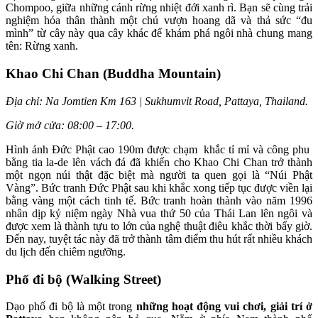
Chompoo, giữa những cánh rừng nhiệt đới xanh rì. Bạn sẽ cùng trải
nghiệm hóa thân thành một chú vượn hoang dã và thả sức “đu
mình” từ cây này qua cây khác để khám phá ngôi nhà chung mang
tên: Rừng xanh.
Khao Chi Chan (Buddha Mountain)
Địa chỉ: Na Jomtien Km 163 | Sukhumvit Road, Pattaya, Thailand.
Giờ mở cửa: 08:00 – 17:00.
Hình ảnh Đức Phật cao 190m được chạm khắc tỉ mỉ và công phu
bằng tia la-de lên vách đá đã khiến cho Khao Chi Chan trở thành
một ngọn núi thật đặc biệt mà người ta quen gọi là “Núi Phật
Vàng”. Bức tranh Đức Phật sau khi khắc xong tiếp tục được viền lại
bằng vàng một cách tinh tế. Bức tranh hoàn thành vào năm 1996
nhân dịp kỷ niệm ngày Nhà vua thứ 50 của Thái Lan lên ngôi và
được xem là thành tựu to lớn của nghệ thuật điêu khắc thời bấy giờ.
Đến nay, tuyệt tác này đã trở thành tâm điểm thu hút rất nhiều khách
du lịch đến chiêm ngưỡng.
Phố đi bộ (Walking Street)
Dạo phố đi bộ là một trong
những hoạt động vui chơi, giải trí ở