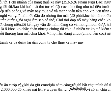
Tôi tới 1 chi nhánh của hãng thuê xe này (353/2/26 Phạm Ngũ Lão) ngườ
ới rồi.Sau khi hoàn tất thủ tục và đặt cọc tiền cũng như trả tiền trước
tiếp đến phòng vé máy bay mua vé và thanh toán tiền cho kịp lịch trình
 nghĩ và nghĩ mình để đâu đó nhưng tìm mãi (20 phút),lục hết túi rồi đ
ành trên đường(tôi nghĩ làm sao có thể).Chú thứ đạp nổ máy bằng chân 
ời chung niên,tôi kể ngay vấn đề mình đang có và mong muốn được trả lạ
à ổ khoá ko chắc chắn nhưng chúng tôi có quá nhiều xe ko thể kiểm soá
 bồi thường làm mất chìa khoá.Vì họ nắm đàng chuôi(cmnd,tiền cọc) nên 
tránh xa và đừng lại gần công ty cho thuê xe máy này.
ểu ăn cướp vậy,khi đa giử cmnd(đả nắm cáng)rồi,thì bắt chẹt mình đủ thứ
 gần 2.000.000 đó,khiếu nại lên 9 wuyen thì……🤣🤣🤣🤣,vì có an chia c