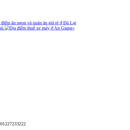
điểm ăn ngon và quán ăn giá rẻ ở Đà Lạt
thủ
»
 . 01227233222