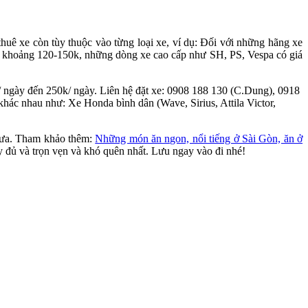
 thuê xe còn tùy thuộc vào từng loại xe, ví dụ: Đối với những hãng xe
ộng khoảng 120-150k, những dòng xe cao cấp như SH, PS, Vespa có giá
 ngày đến 250k/ ngày. Liên hệ đặt xe: 0908 188 130 (C.Dung), 0918
khác nhau như: Xe Honda bình dân (Wave, Sirius, Attila Victor,
hưa. Tham khảo thêm:
Những món ăn ngon, nổi tiếng ở Sài Gòn, ăn ở
y đủ và trọn vẹn và khó quên nhất. Lưu ngay vào đi nhé!