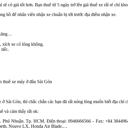
 sẽ có giá tốt hơn. Bạn thuê từ 5 ngày trở lên giá thuê xe rất rẻ chỉ kh
ồng hồ để nhân viên nhận xe chuẩn bị tới trước địa điểm nhận xe.
, xăng…
 xích xe có lỏng không.
tiếc.
ở Sài Gòn, thì chắc chắn các bạn đã rất nóng lòng muốn biết địa chỉ ch
ê và cảm thấy rất ok:
 Phú Nhuận. Tp. HCM. Điện thoại: 0946666566 – Fax: +84 38449649.
izabeth, Nouvo LX, Honda Air Blade,…