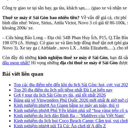
Công ty giao xe tại sân bay, ga tàu, khách sạn,… (giao xe và nhận xe
Thuê xe máy ở Sài Gòn bao nhiêu tiền?
Về vấn đề giá cả, chi phí 
bình dân như: Wave, Sirius, Attila Victor, Novo 3 có giá từ 80-100
khoảng 200k/ xe.
– Cửa hàng Bảo Long – Địa chỉ: 54B Phan Huy Ích, P15, Q.Tân Bình,
198 079 (A. Hưng). Có giao xe và làm hợp đồng thuê tận nơi (phí gia
Novo 3). Xe tay ga ( Airblade , novo LX , Attila Elizabeth,…), cho 
Còn đầy đủ những
kinh nghiệm thuê xe máy ở Sài Gòn
, bạn đã s
đâu ngon nhất?
Hi vọng những
địa chỉ thuê xe máy ở Sài Gòn
được
Bài viết liên quan
Top các địa điểm nên đến khi du lịch Sài Gòn: hot, cực vui 20
Top 20 địa điểm du lịch nổi tiếng nhất Đà Lạt hiện nay
Gợi ý tour du lịch Sài Gòn uy tín, giá tốt nhất 2026
Bảng giá vé Vinwonders Phú Quốc 2026 mới nhất & giờ mở c
Kinh nghiệm phượt An Giang bằng xe máy an toàn, thú vị
Kinh nghiệm phượt Phú Yên khám phá xứ “hoa vàng trên cỏ x
Kinh nghiệm du lịch đảo Bình Ba – ‘Maldives của Việt Nam’
Kinh nghiệm du lịch bụi Coco Beach Camp: Cắm trại, vui chơi
Kinh nghiệm phượt núi Tà Cú: Ăn chơi từ A đến Z