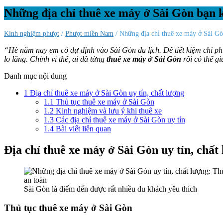
Những địa chỉ thuê xe máy ở Sài Gòn bạn 
Kinh nghiệm phượt
/
Phượt miền Nam
/ Những địa chỉ thuê xe máy ở Sài G
“Hè năm nay em có dự định vào Sài Gòn du lịch. Để tiết kiệm chi ph
lo lắng. Chính vì thế, ai đã từng
thuê xe máy ở Sài Gòn
rồi có thể g
Danh mục nội dung
1
Địa chỉ thuê xe máy ở Sài Gòn uy tín, chất lượng
1.1
Thủ tục thuê xe máy ở Sài Gòn
1.2
Kinh nghiệm và lưu ý khi thuê xe
1.3
Các địa chỉ thuê xe máy ở Sài Gòn uy tín
1.4
Bài viết liên quan
Địa chỉ thuê xe máy ở Sài Gòn uy tín, chất
Sài Gòn là điểm đến được rất nhiều du khách yêu thích
Thủ tục thuê xe máy ở Sài Gòn