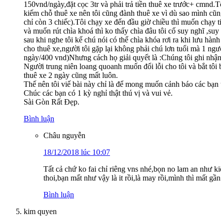
150vnd/ngày,đặt cọc 3tr và phải trả tiền thuê xe trước+ cmnd.
kiếm chỗ thuê xe nên tôi cũng đành thuê xe vì dù sao mình cũng t
chỉ còn 3 chiếc).Tôi chạy xe đến đầu giờ chiều thì muốn chạy 
và muốn rút chìa khoá thì ko thấy chìa đâu tôi cố suy nghĩ ,suy
sau khi nghe tôi kể chú nói có thể chìa khóa rơi ra khi lưu h
cho thuê xe,người tôi gặp lại không phải chú lơn tuổi mà 1 ngư
ngày/400 vnd)Nhưng cách họ giải quyết là :Chúng tôi ghi nhận l
Người trung niên loang quoanh muốn đổi lỗi cho tôi và bắt tôi
thuê xe 2 ngày cũng mất luôn.
Thế nên tôi viế bài này chỉ là để mong muốn cảnh báo các bạn 
Chúc các bạn có 1 kỳ nghỉ thật thú vị và vui vẻ.
Sài Gòn Rất Đẹp.
Bình luận
Châu nguyễn
18/12/2018 lúc 10:07
Tất cả chứ ko fai chỉ riêng vns nhé,bọn no lam an như ki
thoi,bạn mất như vậy là it rồi,là may rồi,mình thì mất
Bình luận
kim quyen