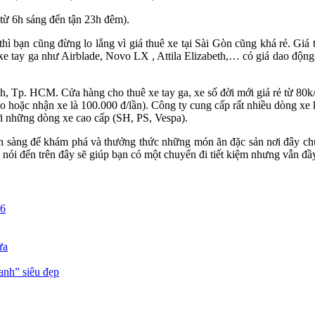
 từ 6h sáng đến tận 23h đêm).
thì bạn cũng đừng lo lắng vì giá thuê xe tại Sài Gòn cũng khá rẻ. Giá
k, xe tay ga như Airblade, Novo LX , Attila Elizabeth,… có giá dao đ
 Tp. HCM. Cửa hàng cho thuê xe tay ga, xe số đời mới giá rẻ từ 80k/
o hoặc nhận xe là 100.000 đ/lần). Công ty cung cấp rất nhiều dòng xe 
tới những dòng xe cao cấp (SH, PS, Vespa).
ẵn sàng để khám phá và thưởng thức những món ăn đặc sản nơi đây c
 nói đến trên đây sẽ giúp bạn có một chuyến đi tiết kiệm nhưng vẫn đầ
26
ửa
anh” siêu đẹp