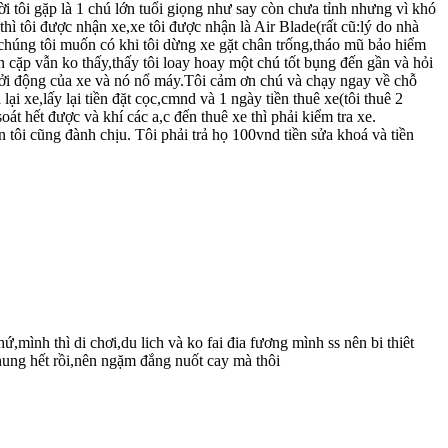
i tôi gặp là 1 chú lớn tuổi giọng như say còn chưa tỉnh nhưng vì khó
 thì tôi được nhận xe,xe tôi được nhận là Air Blade(rất cũ:lý do nhà
 chúng tôi muốn có khi tôi dừng xe gặt chân trống,tháo mũ bảo hiểm
ến cặp vẫn ko thấy,thấy tôi loay hoay một chú tốt bụng đến gần và hỏi
khởi động của xe và nó nổ máy.Tôi cảm ơn chú và chạy ngay về chỗ
i xe,lấy lại tiền đặt cọc,cmnd và 1 ngày tiền thuê xe(tôi thuê 2
t hết được và khí các a,c đến thuê xe thì phải kiểm tra xe.
tôi cũng đành chịu. Tôi phải trả họ 100vnd tiền sửa khoá và tiền
,mình thì di chơi,du lich và ko fai đia fương mình ss nên bi thiêt
hung hết rồi,nên ngặm đắng nuốt cay mà thôi