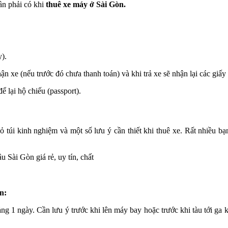
ần phải có khi
thuê xe máy ở Sài Gòn.
).
n xe (nếu trước đó chưa thanh toán) và khi trả xe sẽ nhận lại các giấy t
ể lại hộ chiếu (passport).
ỏ túi kinh nghiệm và một số lưu ý cần thiết khi thuê xe. Rất nhiều b
n:
ảng 1 ngày. Cần lưu ý trước khi lên máy bay hoặc trước khi tàu tới ga 