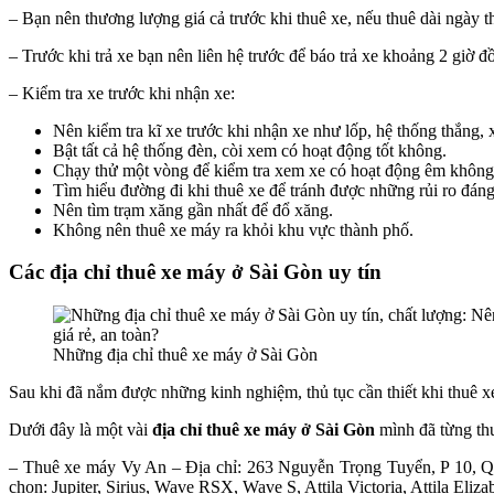
– Bạn nên thương lượng giá cả trước khi thuê xe, nếu thuê dài ngày thì
– Trước khi trả xe bạn nên liên hệ trước để báo trả xe khoảng 2 giờ đ
– Kiểm tra xe trước khi nhận xe:
Nên kiểm tra kĩ xe trước khi nhận xe như lốp, hệ thống thắng
Bật tất cả hệ thống đèn, còi xem có hoạt động tốt không.
Chạy thử một vòng để kiểm tra xem xe có hoạt động êm không,
Tìm hiểu đường đi khi thuê xe để tránh được những rủi ro đáng 
Nên tìm trạm xăng gần nhất để đổ xăng.
Không nên thuê xe máy ra khỏi khu vực thành phố.
Các địa chỉ thuê xe máy ở Sài Gòn uy tín
Những địa chỉ thuê xe máy ở Sài Gòn
Sau khi đã nắm được những kinh nghiệm, thủ tục cần thiết khi thuê xe 
Dưới đây là một vài
địa chỉ thuê xe máy ở Sài Gòn
mình đã từng thu
– Thuê xe máy Vy An – Địa chỉ: 263 Nguyễn Trọng Tuyển, P 10, Q.
chọn: Jupiter, Sirius, Wave RSX, Wave S, Attila Victoria, Attila El