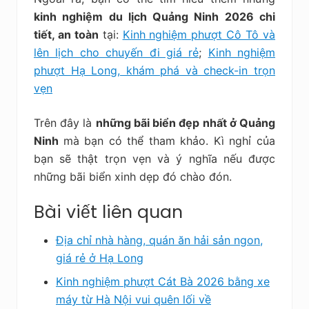
kinh nghiệm du lịch Quảng Ninh 2026 chi
tiết, an toàn
tại:
Kinh nghiệm phượt Cô Tô và
lên lịch cho chuyến đi giá rẻ
;
Kinh nghiệm
phượt Hạ Long, khám phá và check-in trọn
vẹn
Trên đây là
những bãi biển đẹp nhất ở Quảng
Ninh
mà bạn có thể tham khảo. Kì nghỉ của
bạn sẽ thật trọn vẹn và ý nghĩa nếu được
những bãi biển xinh dẹp đó chào đón.
Bài viết liên quan
Địa chỉ nhà hàng, quán ăn hải sản ngon,
giá rẻ ở Hạ Long
Kinh nghiệm phượt Cát Bà 2026 bằng xe
máy từ Hà Nội vui quên lối về