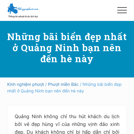
Menu
Skip
Bỏ
to
qua
Menu
main
primary
Hướng
content
sidebar
dẫn
Những bãi biển đẹp nhất
đi
phượt,
ở Quảng Ninh bạn nên
du
lịch
đến hè này
tự
túc
trong
và
ngoài
Kinh nghiệm phượt
/
Phượt miền Bắc
/ Những bãi biển đẹp
nước
nhất ở Quảng Ninh bạn nên đến hè này
an
toàn,
vui
vẻ,
Quảng Ninh không chỉ thu hút khách du lịch
trải
nghiệm,
bởi vẻ đẹp hùng vĩ của những vịnh đảo xinh
tiết
đẹp. Du khách không chỉ bị hấp dẫn chỉ bởi