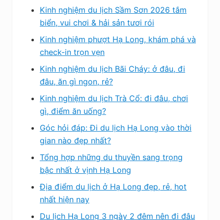
Kinh nghiệm du lịch Sầm Sơn 2026 tắm
biển, vui chơi & hải sản tươi rói
Kinh nghiệm phượt Hạ Long, khám phá và
check-in trọn vẹn
Kinh nghiệm du lịch Bãi Cháy: ở đâu, đi
đâu, ăn gì ngon, rẻ?
Kinh nghiệm du lịch Trà Cổ: đi đâu, chơi
gì, điểm ăn uống?
Góc hỏi đáp: Đi du lịch Hạ Long vào thời
gian nào đẹp nhất?
Tổng hợp những du thuyền sang trọng
bậc nhất ở vịnh Hạ Long
Địa điểm du lịch ở Hạ Long đẹp, rẻ, hot
nhất hiện nay
Du lịch Hạ Long 3 ngày 2 đêm nên đi đâu