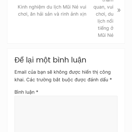
v
Kinh nghiệm du lịch Mũi Né vui
»
i
chơi, ăn hải sản và rinh ảnh xịn
ế
t
s
a
u
Reader
Để lại một bình luận
Interactions
Email của bạn sẽ không được hiển thị công
khai.
Các trường bắt buộc được đánh dấu
*
Bình luận
*