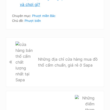
và chơi gì?
Chuyên mục:
Phượt miền Bắc
Chủ đề:
Phượt biển
B
à
i
Những địa chỉ cửa hàng mua đồ
«
v
thổ cẩm chuẩn, giá rẻ ở Sapa
i
ế
t
t
r
ư
B
ớ
à
c
i