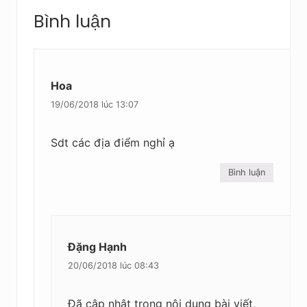
Reader
t
Bình luận
Interactions
s
a
u
Hoa
19/06/2018 lúc 13:07
Sdt các địa điểm nghỉ ạ
Bình luận
Đặng Hạnh
20/06/2018 lúc 08:43
Đã cập nhật trong nôi dung bài viết,