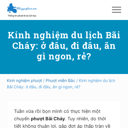
Menu
Skip
Bỏ
to
qua
Menu
main
primary
Hướng
content
sidebar
dẫn
Kinh nghiệm du lịch Bãi
đi
phượt,
Cháy: ở đâu, đi đâu, ăn
du
lịch
gì ngon, rẻ?
tự
túc
trong
và
ngoài
Kinh nghiệm phượt
/
Phượt miền Bắc
/ Kinh nghiệm du lịch
nước
Bãi Cháy: ở đâu, đi đâu, ăn gì ngon, rẻ?
an
toàn,
vui
vẻ,
Tuần vừa rồi bọn mình có thực hiện một
trải
nghiệm,
chuyến
phượt Bãi Cháy
. Tuy nhiên, do thời
tiết
tiết không thuận lợi, gặp đợt áp thấp tràn về