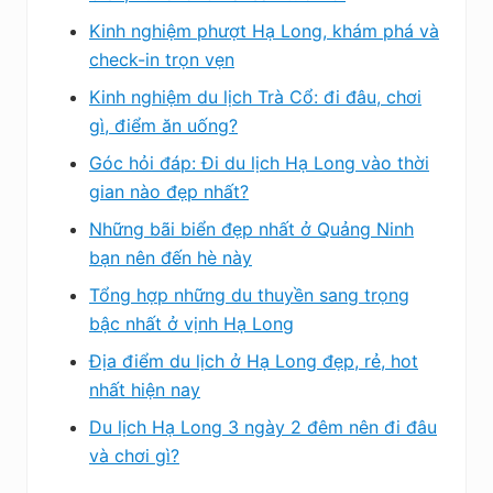
Kinh nghiệm phượt Hạ Long, khám phá và
check-in trọn vẹn
Kinh nghiệm du lịch Trà Cổ: đi đâu, chơi
gì, điểm ăn uống?
Góc hỏi đáp: Đi du lịch Hạ Long vào thời
gian nào đẹp nhất?
Những bãi biển đẹp nhất ở Quảng Ninh
bạn nên đến hè này
Tổng hợp những du thuyền sang trọng
bậc nhất ở vịnh Hạ Long
Địa điểm du lịch ở Hạ Long đẹp, rẻ, hot
nhất hiện nay
Du lịch Hạ Long 3 ngày 2 đêm nên đi đâu
và chơi gì?