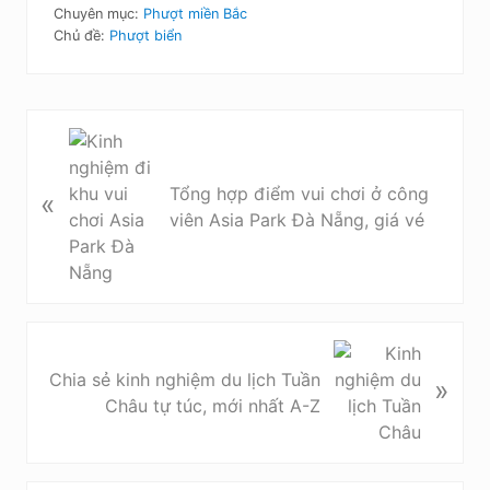
Chuyên mục:
Phượt miền Bắc
Chủ đề:
Phượt biển
B
à
i
Tổng hợp điểm vui chơi ở công
«
v
viên Asia Park Đà Nẵng, giá vé
i
ế
t
t
r
B
ư
à
Chia sẻ kinh nghiệm du lịch Tuần
»
ớ
i
Châu tự túc, mới nhất A-Z
c
v
i
ế