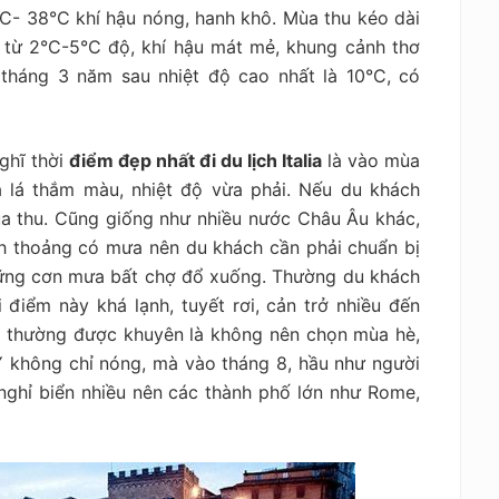
0°C- 38°C khí hậu nóng, hanh khô. Mùa thu kéo dài
 từ 2°C-5°C độ, khí hậu mát mẻ, khung cảnh thơ
tháng 3 năm sau nhiệt độ cao nhất là 10°C, có
nghĩ
thời
điểm đẹp nhất đi du lịch Italia
là vào mùa
hoa lá thắm màu, nhiệt độ vừa phải. Nếu du khách
a thu. Cũng giống như nhiều nước Châu Âu khác,
nh thoảng có mưa nên du khách cần phải chuẩn bị
hững cơn mưa bất chợ đổ xuống. Thường du khách
điểm này khá lạnh, tuyết rơi, cản trở nhiều đến
 thường được khuyên là không nên chọn mùa hè,
 Ý không chỉ nóng, mà vào tháng 8, hầu như người
 nghỉ biển nhiều nên các thành phố lớn như Rome,