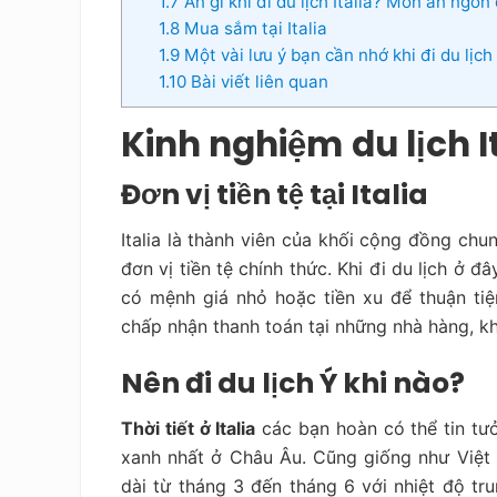
1.7
Ăn gì khi đi du lịch Italia? Món ăn ngon
1.8
Mua sắm tại Italia
1.9
Một vài lưu ý bạn cần nhớ khi đi du lịch
1.10
Bài viết liên quan
Kinh nghiệm
du lịch I
Đơn vị tiền tệ tại Italia
Italia là thành viên của khối cộng đồng c
đơn vị tiền tệ chính thức. Khi đi du lịch ở 
có mệnh giá nhỏ hoặc tiền xu để thuận ti
chấp nhận thanh toán tại những nhà hàng, kh
Nên đi du lịch Ý khi nào?
Thời tiết ở Italia
các bạn hoàn có thể tin tưở
xanh nhất ở Châu Âu.
Cũng giống như Việt
dài từ tháng 3 đến tháng 6 với nhiệt độ t