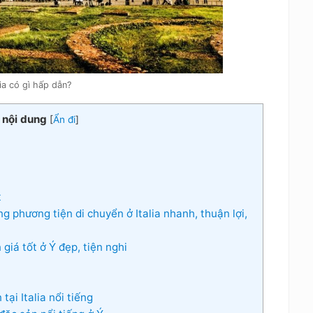
lia có gì hấp dẫn?
 nội dung
[
Ẩn đi
]
t
g phương tiện di chuyển ở Italia nhanh, thuận lợi,
 giá tốt ở Ý đẹp, tiện nghi
ại Italia nổi tiếng