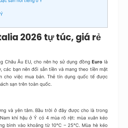
 đặc sản nổi tiếng ở Ý
 Ý
talia 2026 tự túc, giá rẻ
hung Châu Âu EU, cho nên họ sử dụng đồng
Euro
là
đây, các bạn nên đổi sẵn tiền và mang theo tiền mặt
ện cho việc mua bán. Thẻ tín dụng quốc tế được
ách sạn trên toàn quốc.
ng và yên tâm. Bầu trời ở đây được cho là trong
 Nam khí hậu ở Ý có 4 mùa rõ rệt: mùa xuân kéo
rung bình vào khoảng từ 10°C – 25°C. Mùa hè kéo