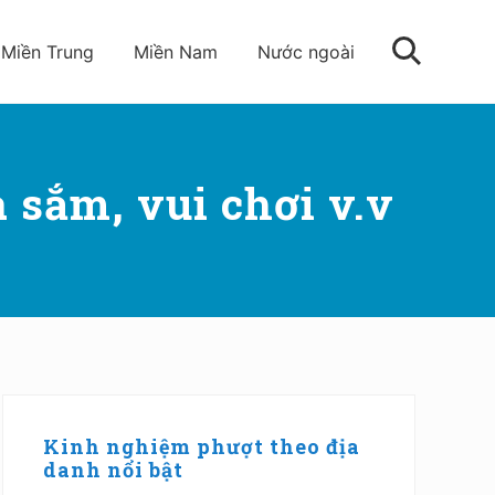
Miền Trung
Miền Nam
Nước ngoài
Tìm
kiếm
a sắm, vui chơi v.v
Sidebar
chính
Kinh nghiệm phượt theo địa
danh nổi bật