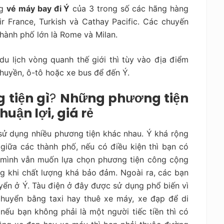
ng
vé máy bay đi Ý
của 3 trong số các hãng hàng
 France, Turkish và Cathay Pacific. Các chuyến
hành phố lớn là Rome và Milan.
 lịch vòng quanh thế giới thì tùy vào địa điểm
huyền, ô-tô hoặc xe bus để đến Ý.
 tiện gì
?
Những phương tiện
huận lợi, giá rẻ
 sử dụng nhiều phương tiện khác nhau. Ý khá rộng
 giữa các thành phố, nếu có điều kiện thì bạn có
 mình vẫn muốn lựa chọn phương tiện công cộng
ong khi chất lượng khá bảo đảm. Ngoài ra, các
bạn
yển ở Ý. Tàu điện ở đây được sử dụng phổ biến vì
chuyển bằng taxi hay thuê xe máy, xe đạp để di
nếu bạn không phải là một người tiếc tiền thì có