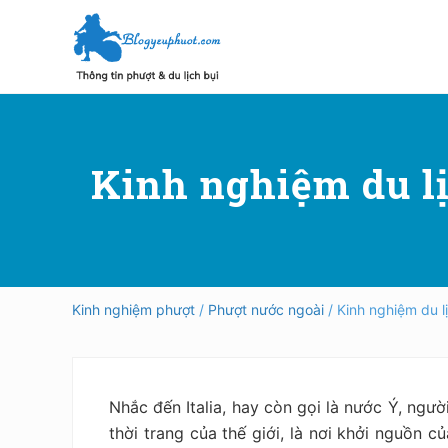
Skip
Skip
Bỏ
to
to
qua
right
main
primary
header
content
sidebar
Hướng
dẫn
navigation
đi
phượt,
Kinh nghiệm du lịc
du
lịch
tự
túc
trong
và
ngoài
Kinh nghiệm phượt
/
Phượt nước ngoài
/ Kinh nghiệm du lị
nước
an
toàn,
vui
vẻ,
Nhắc đến
Italia
, hay còn gọi là nước Ý, ngườ
trải
thời trang của thế giới, là nơi khởi nguồn c
nghiệm,