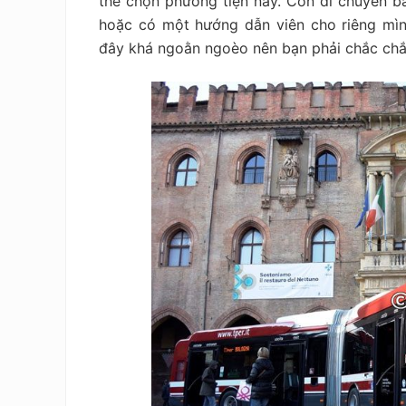
thể chọn phương tiện này. Còn di chuyển b
hoặc có một hướng dẫn viên cho riêng mìn
đây khá ngoằn ngoèo nên bạn phải chắc chắn