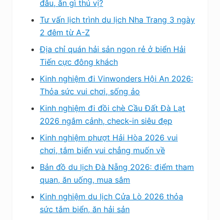
đâu, ăn gì thú vị?
Tư vấn lịch trình du lịch Nha Trang 3 ngày
2 đêm từ A-Z
Địa chỉ quán hải sản ngon rẻ ở biển Hải
Tiến cực đông khách
Kinh nghiệm đi Vinwonders Hội An 2026:
Thỏa sức vui chơi, sống ảo
Kinh nghiệm đi đồi chè Cầu Đất Đà Lạt
2026 ngắm cảnh, check-in siêu đẹp
Kinh nghiệm phượt Hải Hòa 2026 vui
chơi, tắm biển vui chẳng muốn về
Bản đồ du lịch Đà Nẵng 2026: điểm tham
quan, ăn uống, mua sắm
Kinh nghiệm du lịch Cửa Lò 2026 thỏa
sức tắm biển, ăn hải sản