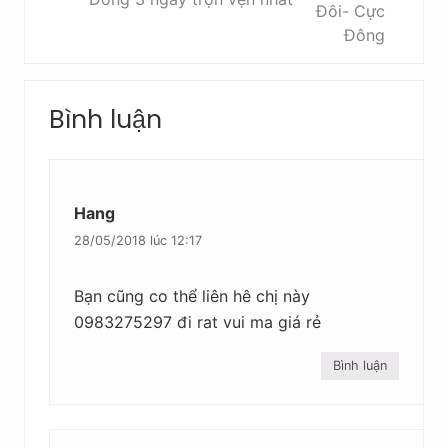
ư
v
ớ
i
c
ế
t
Reader
s
Bình luận
Interactions
a
u
Hang
28/05/2018 lúc 12:17
Bạn cũng co thể liên hê chị này
0983275297 đi rat vui ma giá rẻ
Bình luận