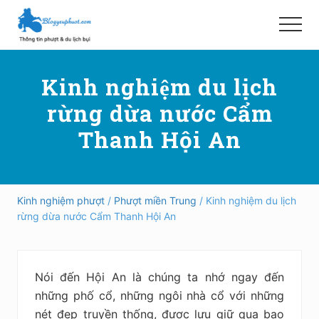
Menu
Skip
Bỏ
to
qua
Menu
main
primary
Hướng
content
sidebar
dẫn
Kinh nghiệm du lịch
đi
phượt,
rừng dừa nước Cẩm
du
lịch
Thanh Hội An
tự
túc
trong
và
ngoài
Kinh nghiệm phượt
/
Phượt miền Trung
/ Kinh nghiệm du lịch
nước
rừng dừa nước Cẩm Thanh Hội An
an
toàn,
vui
vẻ,
Nói đến Hội An là chúng ta nhớ ngay đến
trải
nghiệm,
những phố cổ, những ngôi nhà cổ với những
tiết
nét đẹp truyền thống, được lưu giữ qua bao