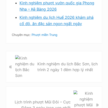
Kinh nghiệm phượt vườn quốc gia Phong
Nha – Kẻ Bàng 2026
Kinh nghiệm du lịch Huế 2026 khám phá
cố đô, ăn đặc sản ngon ngất ngây
Chuyên mục:
Phượt miền Trung
B
à
Kinh nghiệm du lịch Bắc Sơn, lịch
«
i
trình 2 ngày 1 đêm hợp lý nhất
v
i
ế
t
B
t
à
Lịch trình phượt Mũi Đôi – Cực
»
r
i
Đông 3 ngày trọn vẹn nhất