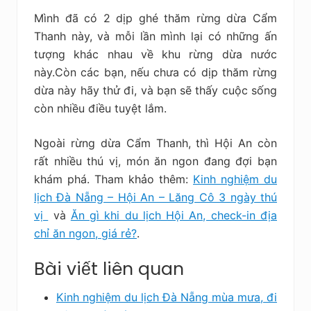
Mình đã có 2 dịp ghé thăm rừng dừa Cẩm
Thanh này, và mỗi lần mình lại có những ấn
tượng khác nhau về khu rừng dừa nước
này.Còn các bạn, nếu chưa có dịp thăm rừng
dừa này hãy thử đi, và bạn sẽ thấy cuộc sống
còn nhiều điều tuyệt lắm.
Ngoài rừng dừa Cẩm Thanh, thì Hội An còn
rất nhiều thú vị, món ăn ngon đang đợi bạn
khám phá. Tham khảo thêm:
Kinh nghiệm du
lịch Đà Nẵng – Hội An – Lăng Cô 3 ngày thú
vị
và
Ăn gì khi du lịch Hội An, check-in địa
chỉ ăn ngon, giá rẻ?
.
Bài viết liên quan
Kinh nghiệm du lịch Đà Nẵng mùa mưa, đi