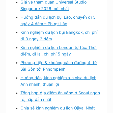
Giá vé tham quan Universal Studio
Singapore 2026 mới nhất
Hướng dẫn du lịch bụi Lào, chuyến đi 5
ngày 4 đêm – Phượt Lào
Kinh nghiệm du lịch bụi Bangkok, chi phí
đi 3 ngày 2 đêm
Kinh nghiệm du lịch London tự túc: Thời
điểm, đi lại, chi phí 5 ngày
Phương tiện & khoảng cách đường đi từ
Sài Gòn tới Phnompenh
Hướng dẫn, kinh nghiệm xin visa du lịch
Anh nhanh, thuận lợi
Tổng hợp địa điểm ăn uống ở Seoul ngon
rẻ, hấp dẫn nhất
Chia sẻ kinh nghiệm du lịch Ojiya, Nhật