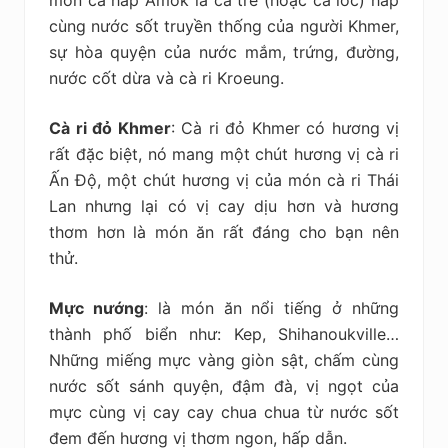
món cá hấp Amok là cá trê (hoặc cá lóc) hấp
cùng nước sốt truyền thống của người Khmer,
sự hòa quyện của nước mắm, trứng, đường,
nước cốt dừa và cà ri Kroeung.
Cà ri đỏ Khmer
: Cà ri đỏ Khmer có hương vị
rất đặc biệt, nó mang một chút hương vị cà ri
Ấn Độ, một chút hương vị của món cà ri Thái
Lan nhưng lại có vị cay dịu hơn và hương
thơm hơn là món ăn rất đáng cho bạn nên
thử.
Mực nướng
: là món ăn nổi tiếng ở những
thành phố biển như: Kep, Shihanoukville…
Những miếng mực vàng giòn sật, chấm cùng
nước sốt sánh quyện, đậm đà, vị ngọt của
mực cùng vị cay cay chua chua từ nước sốt
đem đến hương vị thơm ngon, hấp dẫn.