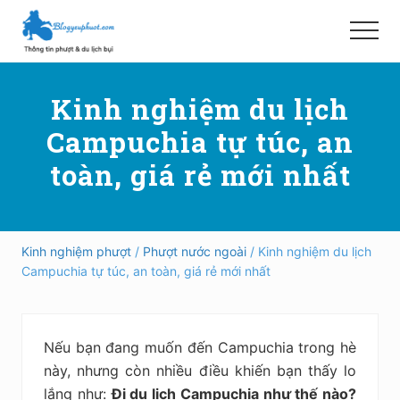
Menu
Skip
Bỏ
to
qua
Menu
main
primary
Hướng
content
sidebar
dẫn
Kinh nghiệm du lịch
đi
phượt,
Campuchia tự túc, an
du
lịch
toàn, giá rẻ mới nhất
tự
túc
trong
và
ngoài
Kinh nghiệm phượt
/
Phượt nước ngoài
/ Kinh nghiệm du lịch
nước
Campuchia tự túc, an toàn, giá rẻ mới nhất
an
toàn,
vui
vẻ,
Nếu bạn đang muốn đến Campuchia trong hè
trải
nghiệm,
này, nhưng còn nhiều điều khiến bạn thấy lo
tiết
lắng như:
Đi du lịch Campuchia như thế nào?