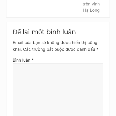
t
s
a
u
Reader
Để lại một bình luận
Interactions
Email của bạn sẽ không được hiển thị công
khai.
Các trường bắt buộc được đánh dấu
*
Bình luận
*