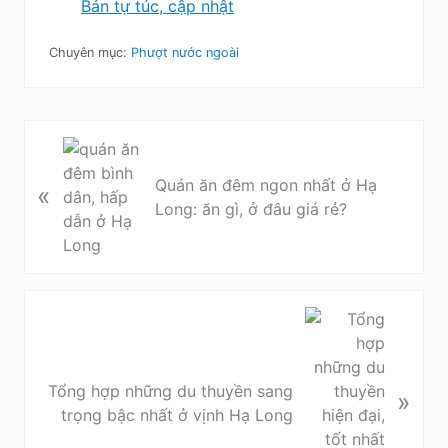
Bản tự túc, cập nhật
Chuyên mục:
Phượt nước ngoài
B
à
Quán ăn đêm ngon nhất ở Hạ
«
i
Long: ăn gì, ở đâu giá rẻ?
v
i
ế
t
t
B
r
à
ư
i
ớ
v
Tổng hợp những du thuyền sang
»
c
i
trọng bậc nhất ở vịnh Hạ Long
ế