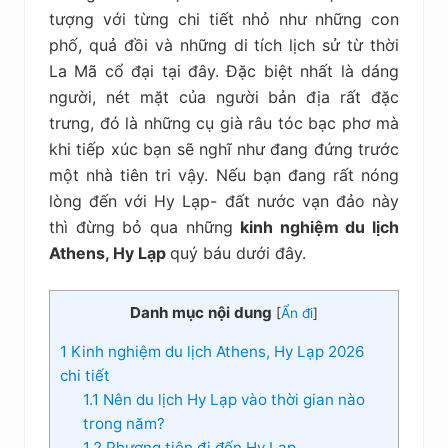
kiệm
tượng với từng chi tiết nhỏ như những con
phố, quả đồi và những di tích lịch sử từ thời
La Mã cổ đại tại đây. Đặc biệt nhất là dáng
người, nét mặt của người bản địa rất đặc
trưng, đó là những cụ già râu tóc bạc phơ mà
khi tiếp xúc bạn sẽ nghĩ như đang đứng trước
một nhà tiên tri vậy. Nếu bạn đang rất nóng
lòng đến với Hy Lạp- đất nước vạn đảo này
thì đừng bỏ qua những
kinh nghiệm du lịch
Athens, Hy Lạp
quý báu dưới đây.
Danh mục nội dung
[
Ẩn đi
]
1
Kinh nghiệm du lịch Athens, Hy Lạp 2026
chi tiết
1.1
Nên du lịch Hy Lạp vào thời gian nào
trong năm?
1.2
Phương tiện đi đến Hy Lạp