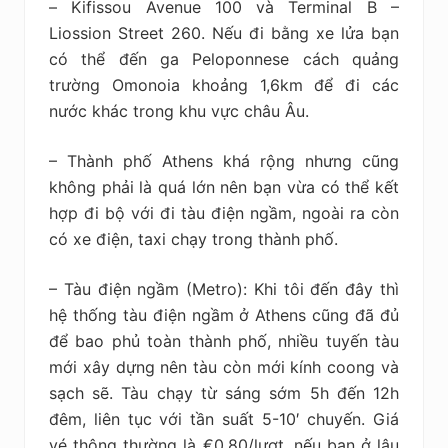
– Kifissou Avenue 100 và Terminal B –
Liossion Street 260. Nếu đi bằng xe lửa bạn
có thể đến ga Peloponnese cách quảng
trường Omonoia khoảng 1,6km để đi các
nước khác trong khu vực châu Âu.
– Thành phố Athens khá rộng nhưng cũng
không phải là quá lớn nên bạn vừa có thể kết
hợp đi bộ với đi tàu điện ngầm, ngoài ra còn
có xe điện, taxi chạy trong thành phố.
– Tàu điện ngầm (Metro): Khi tôi đến đây thì
hệ thống tàu điện ngầm ở Athens cũng đã đủ
để bao phủ toàn thành phố, nhiều tuyến tàu
mới xây dựng nên tàu còn mới kính coong và
sạch sẽ. Tàu chạy từ sáng sớm 5h đến 12h
đêm, liên tục với tần suất 5-10′ chuyến. Giá
vé thông thường là €0.80/lượt, nếu bạn ở lâu