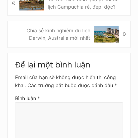
«
à
lịch Campuchia rẻ, đẹp, độc?
i
v
i
B
Chia sẻ kinh nghiệm du lịch
»
ế
à
Darwin, Australia mới nhất
t
i
t
v
Reader
r
i
Để lại một bình luận
Interactions
ư
ế
ớ
t
Email của bạn sẽ không được hiển thị công
c
s
khai.
Các trường bắt buộc được đánh dấu
*
a
u
Bình luận
*