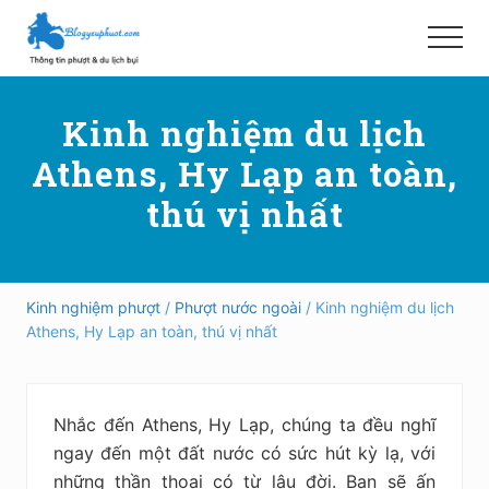
Menu
Skip
Bỏ
to
qua
Menu
main
primary
Hướng
content
sidebar
dẫn
Kinh nghiệm du lịch
đi
phượt,
Athens, Hy Lạp an toàn,
du
lịch
thú vị nhất
tự
túc
trong
và
ngoài
Kinh nghiệm phượt
/
Phượt nước ngoài
/ Kinh nghiệm du lịch
nước
Athens, Hy Lạp an toàn, thú vị nhất
an
toàn,
vui
vẻ,
Nhắc đến Athens, Hy Lạp, chúng ta đều nghĩ
trải
nghiệm,
ngay đến một đất nước có sức hút kỳ lạ, với
tiết
những thần thoại có từ lâu đời. Bạn sẽ ấn