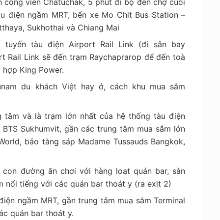
h công viên Chatuchak, 5 phút đi bộ đến chợ cuối
àu điện ngầm MRT, bến xe Mo Chit Bus Station –
tthaya, Sukhothai và Chiang Mai
 tuyến tàu điện Airport Rail Link (đi sân bay
t Rail Link sẽ đến trạm Raychaprarop để đến toà
 hợp King Power.
tunam du khách Việt hay ở, cách khu mua sắm
g tâm và là trạm lớn nhất của hệ thống tàu điện
à BTS Sukhumvit, gần các trung tâm mua sắm lớn
 World, bảo tàng sáp Madame Tussauds Bangkok,
 con đường ăn chơi với hàng loạt quán bar, sàn
 nổi tiếng với các quán bar thoát y (ra exit 2)
u điện ngầm MRT, gần trung tâm mua sắm Terminal
ác quán bar thoát y.