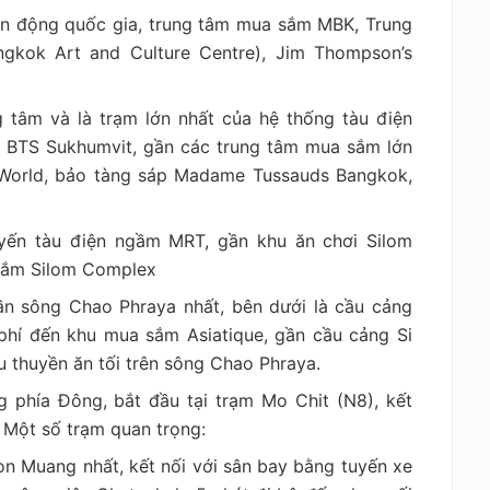
ận động quốc gia, trung tâm mua sắm MBK, Trung
gkok Art and Culture Centre), Jim Thompson’s
g tâm và là trạm lớn nhất của hệ thống tàu điện
à BTS Sukhumvit, gần các trung tâm mua sắm lớn
 World, bảo tàng sáp Madame Tussauds Bangkok,
uyến tàu điện ngầm MRT, gần khu ăn chơi Silom
sắm Silom Complex
ần sông Chao Phraya nhất, bên dưới là cầu cảng
 phí đến khu mua sắm Asiatique, gần cầu cảng Si
u thuyền ăn tối trên sông Chao Phraya.
 phía Đông, bắt đầu tại trạm Mo Chit (N8), kết
. Một số trạm quan trọng:
n Muang nhất, kết nối với sân bay bằng tuyến xe