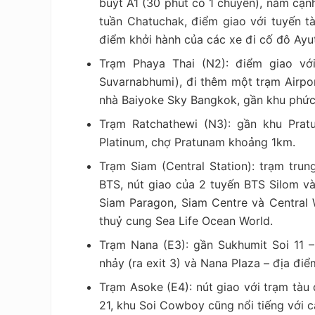
buýt A1 (30 phút có 1 chuyến), nằm cạn
tuần Chatuchak, điểm giao với tuyến t
điểm khởi hành của các xe đi cố đô Ayu
Trạm Phaya Thai (N2): điểm giao với
Suvarnabhumi), đi thêm một trạm Airpor
nhà Baiyoke Sky Bangkok, gần khu phức
Trạm Ratchathewi (N3): gần khu Pra
Platinum, chợ Pratunam khoảng 1km.
Trạm Siam (Central Station): trạm trun
BTS, nút giao của 2 tuyến BTS Silom v
Siam Paragon, Siam Centre và Central
thuỷ cung Sea Life Ocean World.
Trạm Nana (E3): gần Sukhumit Soi 11 –
nhảy (ra exit 3) và Nana Plaza – địa điểm
Trạm Asoke (E4): nút giao với trạm tà
21, khu Soi Cowboy cũng nổi tiếng với c