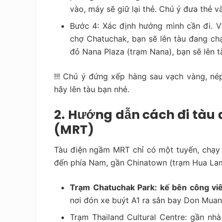
vào, máy sẽ giữ lại thẻ. Chú ý đưa thẻ v
Bước 4: Xác định hướng mình cần đi. V
chợ Chatuchak, bạn sẽ lên tàu đang c
đỏ Nana Plaza (trạm Nana), bạn sẽ lên t
!!! Chú ý đứng xếp hàng sau vạch vàng, né
hãy lên tàu bạn nhé.
2. Hướng dẫn cách đi tàu
(MRT)
Tàu điện ngầm MRT chỉ có một tuyến, chạy 
đến phía Nam, gần Chinatown (trạm Hua Lam
Trạm Chatuchak Park: kế bên công viê
nơi đón xe buýt A1 ra sân bay Don Mua
Trạm Thailand Cultural Centre: gần nh