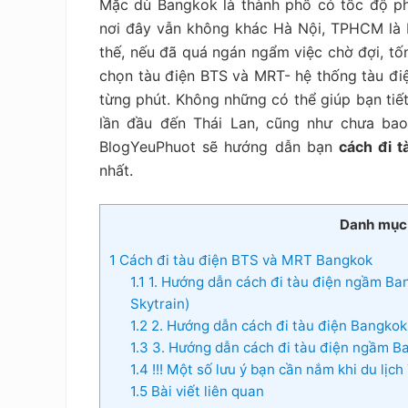
Mặc dù Bangkok là thành phố có tốc độ p
tiết
kiệm
nơi đây vẫn không khác Hà Nội, TPHCM là bao
thế, nếu đã quá ngán ngẩm việc chờ đợi, tốn 
chọn tàu điện BTS và MRT- hệ thống tàu đi
từng phút. Không những có thể giúp bạn tiết
lần đầu đến Thái Lan, cũng như chưa bao 
BlogYeuPhuot sẽ hướng dẫn bạn
cách đi 
nhất.
Danh mục
1
Cách đi tàu điện BTS và MRT Bangkok
1.1
1. Hướng dẫn cách đi tàu điện ngầm Ban
Skytrain)
1.2
2. Hướng dẫn cách đi tàu điện Bangko
1.3
3. Hướng dẫn cách đi tàu điện ngầm Ban
1.4
!!! Một số lưu ý bạn cần nắm khi du lịch
1.5
Bài viết liên quan