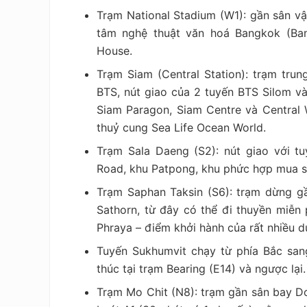
Trạm National Stadium (W1): gần sân v
tâm nghệ thuật văn hoá Bangkok (Ban
House.
Trạm Siam (Central Station): trạm trun
BTS, nút giao của 2 tuyến BTS Silom v
Siam Paragon, Siam Centre và Central
thuỷ cung Sea Life Ocean World.
Trạm Sala Daeng (S2): nút giao với t
Road, khu Patpong, khu phức hợp mua 
Trạm Saphan Taksin (S6): trạm dừng g
Sathorn, từ đây có thể đi thuyền miễn
Phraya – điểm khởi hành của rất nhiều d
Tuyến Sukhumvit chạy từ phía Bắc sang
thúc tại trạm Bearing (E14) và ngược lại
Trạm Mo Chit (N8): trạm gần sân bay Do