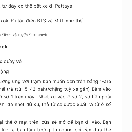
 từ đây có thể bắt xe đi Pattaya
n Silom và tuyến Sukhumvit
kok
ác quầy vé
động
ương ứng với trạm bạn muốn đến trên bảng “Fare
phải trả (từ 15-42 baht/chặng tuỳ xa gần) Bấm vào
ô số 1 trên máy- Nhét xu vào ô số 2, số tiền phải
hi đã nhét đủ xu, thẻ từ sẽ được xuất ra từ ô số
ại thẻ ở mặt trên, cửa sẽ mở để bạn đi vào. Bạn
n lúc ra bạn làm tương tự nhưng chỉ cần đưa thẻ