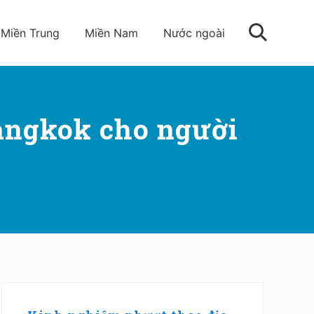
Miền Trung
Miền Nam
Nước ngoài
Tìm
kiếm
angkok cho người
Sidebar