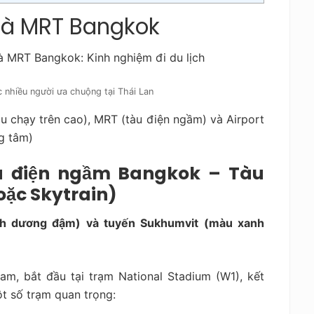
 và MRT Bangkok
c nhiều người ưa chuộng tại Thái Lan
u chạy trên cao), MRT (tàu điện ngầm) và Airport
ng tâm)
àu điện ngầm Bangkok – Tàu
hoặc Skytrain)
nh dương đậm) và tuyến Sukhumvit (màu xanh
am, bắt đầu tại trạm National Stadium (W1), kết
ột số trạm quan trọng: