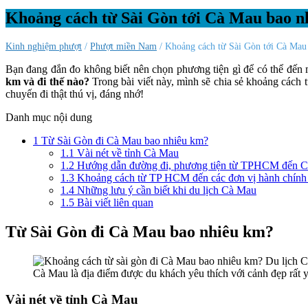
Khoảng cách từ Sài Gòn tới Cà Mau bao nh
Kinh nghiệm phượt
/
Phượt miền Nam
/ Khoảng cách từ Sài Gòn tới Cà Mau 
Bạn đang đắn đo không biết nên chọn phương tiện gì để có thể đến
km và đi thế nào?
Trong bài viết này, mình sẽ chia sẻ khoảng cách
chuyến đi thật thú vị, đáng nhớ!
Danh mục nội dung
1
Từ Sài Gòn đi Cà Mau bao nhiêu km?
1.1
Vài nét về tỉnh Cà Mau
1.2
Hướng dẫn đường đi, phương tiện từ TPHCM đến 
1.3
Khoảng cách từ TP HCM đến các đơn vị hành chính
1.4
Những lưu ý cần biết khi du lịch Cà Mau
1.5
Bài viết liên quan
Từ Sài Gòn đi Cà Mau bao nhiêu km?
Cà Mau là địa điểm được du khách yêu thích với cảnh đẹp rất y
Vài nét về tỉnh Cà Mau