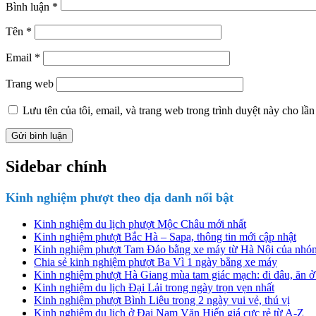
Bình luận
*
Tên
*
Email
*
Trang web
Lưu tên của tôi, email, và trang web trong trình duyệt này cho lần 
Sidebar chính
Kinh nghiệm phượt theo địa danh nổi bật
Kinh nghiệm du lịch phượt Mộc Châu mới nhất
Kinh nghiệm phượt Bắc Hà – Sapa, thông tin mới cập nhật
Kinh nghiệm phượt Tam Đảo bằng xe máy từ Hà Nội của nhóm
Chia sẻ kinh nghiệm phượt Ba Vì 1 ngày bằng xe máy
Kinh nghiệm phượt Hà Giang mùa tam giác mạch: đi đâu, ăn ở
Kinh nghiệm du lịch Đại Lải trong ngày trọn vẹn nhất
Kinh nghiệm phượt Bình Liêu trong 2 ngày vui vẻ, thú vị
Kinh nghiệm du lịch ở Đại Nam Văn Hiến giá cực rẻ từ A-Z