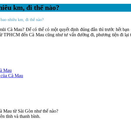
iêu km, đi thế nào?
bao nhiêu km, đi thế nào?
 mũi Cà Mau? Để có thể có một quyết định đúng đắn thì trước hết bạ
 từ TPHCM đến Cà Mau cũng như tư vấn đường đi, phương tiện đi lại 
Cà Mau
 của Cà Mau
ên tĩnh và thanh bình.