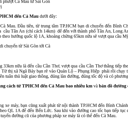
ị
 TPHCM đến Cà Mau
dưới đây:
 Cà Mau. Đầu tiên, từ trung tâm TP.HCM bạn di chuyển đến Bình Chá
 cầu Tân An (chỉ cách 14km) để đến với thành phố Tân An, Long An. 
ếp theo hướng quốc lộ 1A, khoảng chừng 65km nữa sẽ vượt qua cầu Mỹ
g 33km nữa là đến cầu Cần Thơ, vượt qua cầu Cần Thơ thẳng tiếp th
km. Từ thị xã Ngã Bảy bạn rẽ vào Quản Lộ – Phụng Hiệp phải rồi chạy
ên tuân thủ luật giao thông, đúng làn đường, đúng tốc độ và có phương
ảng cách từ TPHCM đến Cà Mau bao nhiêu km
và
bản đồ đường 
g xe máy, bạn cũng xuất phát từ nội thành TP.HCM đến Bình Chánh r
o QL 1A để đến Bến Lức. Sau khi vào đường cao tốc bạn tiếp tục đi
a tuyến đường cũ của phương pháp xe máy là có thể đến Cà Mau.