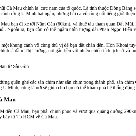
ũi Cà Mau chính là cực nam của tổ quốc. Là tỉnh thuộc Đồng Bằng s
ánh rừng U Minh bạt ngàn, những bài ca vô cùng nổi tiếng giới thiệu
 Mau bạn đi xe tới Năm Căn (60km), và thuê tàu tham quan Đất Mũi. 
mỏi. Ngoài ra, bạn còn có thể ngắm nhìn tượng đài Phan Ngọc Hiển 
 một khung cảnh vô cùng thú vị để bạn đặt chân đến. Hòn Khoai tuyệt
nh là đầm Thị Tường- nơi gắn liền với nhiều chiến tích lịch sử và h
ừng quên ghé các sân chim như sân chim trong thành phố, sân chim 
U Minh, cũng là nơi sẽ giúp cho bạn có thể khám phá hệ thống động t
Cà Mau
đến Cà Mau, bạn phải chinh phục và vượt qua quãng đường 290km.
 máy bày từ Tp HCM về Cà Mau.