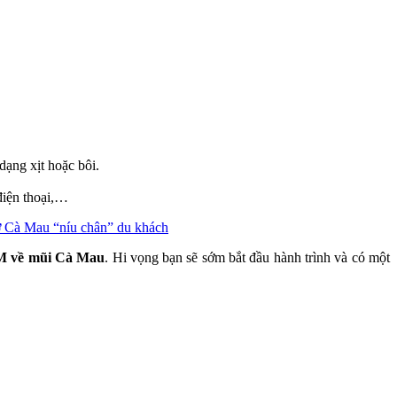
ạng xịt hoặc bôi.
điện thoại,…
ở Cà Mau “níu chân” du khách
M về mũi Cà Mau
. Hi vọng bạn sẽ sớm bắt đầu hành trình và có một