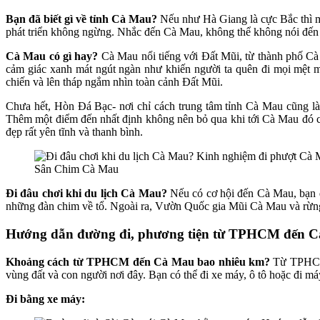
Bạn đã biết gì về tỉnh Cà Mau?
Nếu như Hà Giang là cực Bắc thì m
phát triển không ngừng. Nhắc đến Cà Mau, không thể không nói đến c
Cà Mau có gì hay?
Cà Mau nổi tiếng với Đất Mũi, từ thành phố Cà
cảm giác xanh mát ngút ngàn như khiến người ta quên đi mọi mệt 
chiến và lên tháp ngắm nhìn toàn cảnh Đất Mũi.
Chưa hết, Hòn Đá Bạc- nơi chỉ cách trung tâm tỉnh Cà Mau cũng là
Thêm một điểm đến nhất định không nên bỏ qua khi tới Cà Mau đó chí
đẹp rất yên tĩnh và thanh bình.
Sân Chim Cà Mau
Đi đâu chơi khi du lịch Cà Mau?
Nếu có cơ hội đến Cà Mau, bạn đ
những đàn chim về tổ. Ngoài ra, Vườn Quốc gia Mũi Cà Mau và rừng 
Hướng dẫn đường đi, phương tiện từ TPHCM đến 
Khoảng cách từ TPHCM đến Cà Mau bao nhiêu km?
Từ TPHCM 
vùng đất và con người nơi đây. Bạn có thể đi xe máy, ô tô hoặc đi
Đi bằng xe máy: