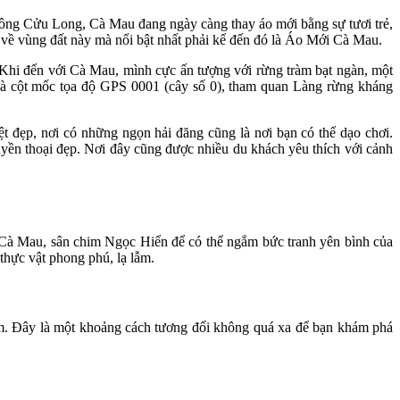
ông Cửu Long, Cà Mau đang ngày càng thay áo mới bằng sự tươi trẻ,
 về vùng đất này mà nổi bật nhất phải kể đến đó là Áo Mới Cà Mau.
Khi đến với Cà Mau, mình cực ấn tượng với rừng tràm bạt ngàn, một
và cột mốc tọa độ GPS 0001 (cây số 0), tham quan Làng rừng kháng
 đẹp, nơi có những ngọn hải đăng cũng là nơi bạn có thể dạo chơi.
uyền thoại đẹp. Nơi đây cũng được nhiều du khách yêu thích với cảnh
Cà Mau, sân chim Ngọc Hiển để có thể ngắm bức tranh yên bình của
hực vật phong phú, lạ lẫm.
 Đây là một khoảng cách tương đối không quá xa để bạn khám phá