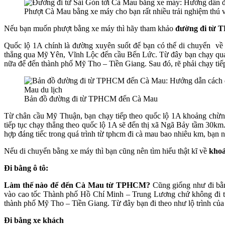
Phượt Cà Mau bằng xe máy cho bạn rất nhiều trải nghiệm thú v
Nếu bạn muốn phượt bằng xe máy thì hãy tham khảo
đường đi từ
Quốc lộ 1A chính là đường xuyên suốt để bạn có thể di chuyển về
thẳng qua Mỹ Yên, Vĩnh Lộc đến cầu Bến Lức. Từ đây bạn chạy qua
nữa để đến thành phố Mỹ Tho – Tiền Giang. Sau đó, rẽ phải chạy ti
Bản đồ đường đi từ TPHCM đến Cà Mau
Từ chân cầu Mỹ Thuận, bạn chạy tiếp theo quốc lộ 1A khoảng chừn
tiếp tục chạy thẳng theo quốc lộ 1A sẽ đến thị xã Ngã Bảy tầm 30
hợp đáng tiếc trong quá trình từ tphcm đi cà mau bao nhiêu km, bạn n
Nếu di chuyển bằng xe máy thì bạn cũng nên tìm hiểu thật kĩ về
kho
Đi bằng ô tô:
Làm thế nào để đến Cà Mau từ TPHCM?
Cũng giống như đi bằn
vào cao tốc Thành phố Hồ Chí Minh – Trung Lương chứ không đi the
thành phố Mỹ Tho – Tiền Giang. Từ đây bạn đi theo như lộ trình củ
Đi bằng xe khách