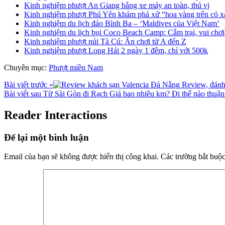
Kinh nghiệm phượt An Giang bằng xe máy an toàn, thú vị
Kinh nghiệm phượt Phú Yên khám phá xứ “hoa vàng trên cỏ x
Kinh nghiệm du lịch đảo Bình Ba – ‘Maldives của Việt Nam’
Kinh nghiệm du lịch bụi Coco Beach Camp: Cắm trại, vui chơi
Kinh nghiệm phượt núi Tà Cú: Ăn chơi từ A đến Z
Kinh nghiệm phượt Long Hải 2 ngày 1 đêm, chỉ với 500k
Chuyên mục:
Phượt miền Nam
Bài viết trước
«
Review, đánh 
Bài viết sau
Từ Sài Gòn đi Rạch Giá bao nhiêu km? Đi thế nào thuận
Reader Interactions
Để lại một bình luận
Email của bạn sẽ không được hiển thị công khai.
Các trường bắt buộ