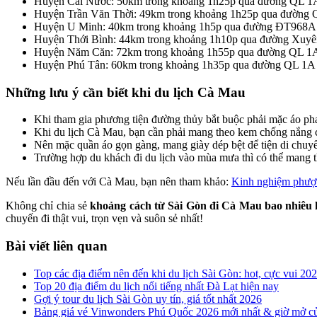
Huyện Cái Nước: 50km trong khoảng 1h25p qua đường QL 1
Huyện Trần Văn Thời: 49km trong khoảng 1h25p qua đường
Huyện U Minh: 40km trong khoảng 1h5p qua đường ĐT968A
Huyện Thới Bình: 44km trong khoảng 1h10p qua đường Xuyê
Huyện Năm Căn: 72km trong khoảng 1h55p qua đường QL 1
Huyện Phú Tân: 60km trong khoảng 1h35p qua đường QL 1A
Những lưu ý cần biết khi du lịch Cà Mau
Khi tham gia phương tiện đường thủy bắt buộc phải mặc áo ph
Khi du lịch Cà Mau, bạn cần phải mang theo kem chống nắng cù
Nên mặc quần áo gọn gàng, mang giày dép bệt để tiện di chuy
Trường hợp du khách đi du lịch vào mùa mưa thì có thể mang t
Nếu lần đầu đến với Cà Mau, bạn nên tham khảo:
Kinh nghiệm phượt
Không chỉ chia sẻ
khoảng cách từ Sài Gòn đi Cà Mau bao nhiêu
chuyến đi thật vui, trọn vẹn và suôn sẻ nhất!
Bài viết liên quan
Top các địa điểm nên đến khi du lịch Sài Gòn: hot, cực vui 20
Top 20 địa điểm du lịch nổi tiếng nhất Đà Lạt hiện nay
Gợi ý tour du lịch Sài Gòn uy tín, giá tốt nhất 2026
Bảng giá vé Vinwonders Phú Quốc 2026 mới nhất & giờ mở c