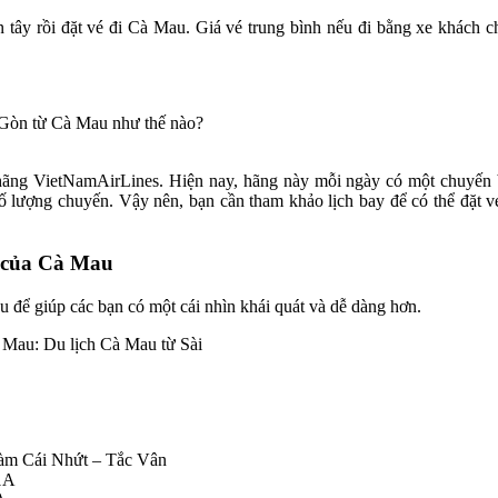
ền tây rồi đặt vé đi Cà Mau. Giá vé trung bình nếu đi bằng xe khác
g VietNamAirLines. Hiện nay, hãng này mỗi ngày có một chuyến bay
ố lượng chuyến. Vậy nên, bạn cần tham khảo lịch bay để có thể đặt v
 của Cà Mau
u để giúp các bạn có một cái nhìn khái quát và dễ dàng hơn.
àm Cái Nhứt – Tắc Vân
1A