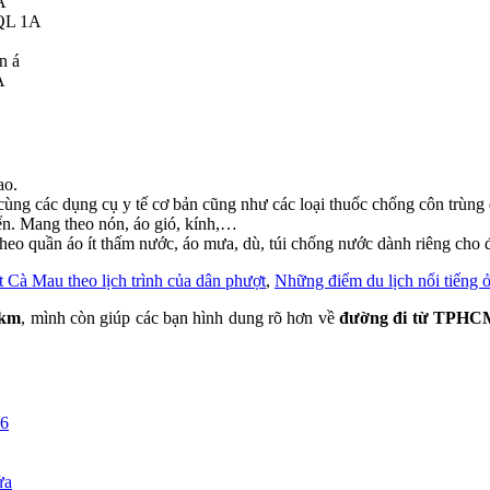
A
 QL 1A
n á
A
ao.
ng các dụng cụ y tế cơ bản cũng như các loại thuốc chống côn trùng d
ển. Mang theo nón, áo gió, kính,…
heo quần áo ít thấm nước, áo mưa, dù, túi chống nước dành riêng cho 
 Cà Mau theo lịch trình của dân phượt
,
Những điểm du lịch nổi tiếng 
 km
, mình còn giúp các bạn hình dung rõ hơn về
đường đi từ TPHC
26
ửa