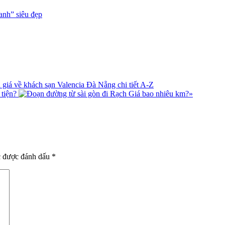
anh” siêu đẹp
giá về khách sạn Valencia Đà Nẵng chi tiết A-Z
 tiện?
»
c được đánh dấu
*