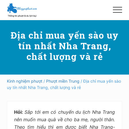
Menu
Skip
Bỏ
to
qua
Menu
main
primary
Hướng
content
sidebar
dẫn
Địa chỉ mua yến sào uy
đi
phượt,
tín nhất Nha Trang,
du
lịch
chất lượng và rẻ
tự
túc
trong
và
ngoài
Kinh nghiệm phượt
/
Phượt miền Trung
/ Địa chỉ mua yến sào
nước
uy tín nhất Nha Trang, chất lượng và rẻ
an
toàn,
vui
vẻ,
Hỏi:
Sắp tới em có chuyến du lịch Nha Trang
trải
nghiệm,
nên muốn mua quà về cho ba mẹ, người thân.
tiết
Theo tìm hiểu thì em được biết Nha Trang-