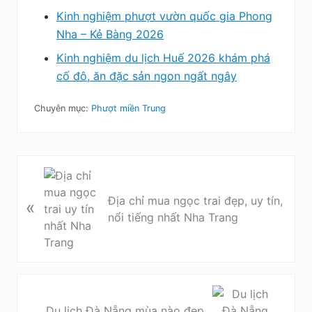
Kinh nghiệm phượt vườn quốc gia Phong
Nha – Kẻ Bàng 2026
Kinh nghiệm du lịch Huế 2026 khám phá
cố đô, ăn đặc sản ngon ngất ngây
Chuyên mục:
Phượt miền Trung
B
à
Địa chỉ mua ngọc trai đẹp, uy tín,
«
i
nổi tiếng nhất Nha Trang
v
i
ế
t
t
B
r
à
Du lịch Đà Nẵng mùa nào đẹp