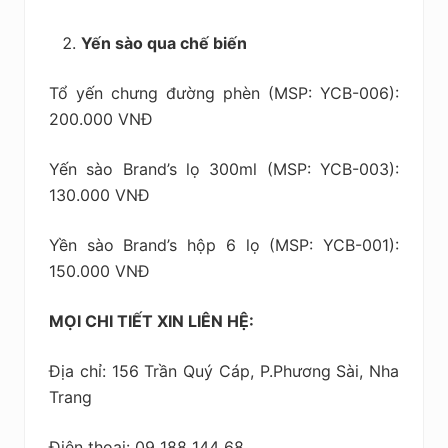
Yến sào qua chế biến
Tổ yến chưng đường phèn (MSP: YCB-006):
200.000 VNĐ
Yến sào Brand’s lọ 300ml (MSP: YCB-003):
130.000 VNĐ
Yền sào Brand’s hộp 6 lọ (MSP: YCB-001):
150.000 VNĐ
MỌI CHI TIẾT XIN LIÊN HỆ:
Địa chỉ: 156 Trần Quý Cáp, P.Phương Sài, Nha
Trang
Điện thoại: 09 188 144 68