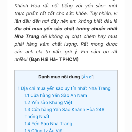
kiệm
Khánh Hòa rất nổi tiếng với yến sào- một
thực phẩm rất tốt cho sức khỏe. Tuy nhiên, vì
lần đầu đến nơi đây nên em không biết đâu là
địa chỉ mua yến sào chất lượng chuẩn nhất
Nha Trang
để không bị chặt chém hay mua
phải hàng kém chất lượng. Rất mong được
các anh chị tư vấn, gợi ý. Em cảm ơn rất
nhiều!
(Bạn Hải Hà- TPHCM)
Danh mục nội dung
[
Ẩn đi
]
1
Địa chỉ mua yến sào uy tín nhất Nha Trang
1.1
Cửa hàng Yến Sào An Nam
1.2
Yến sào Khang Việt
1.3
Cửa hàng Yến Sào Khánh Hòa 248
Thống Nhất
1.4
Yến Sào Nha Trang
1.5
Công ty Âu Việt