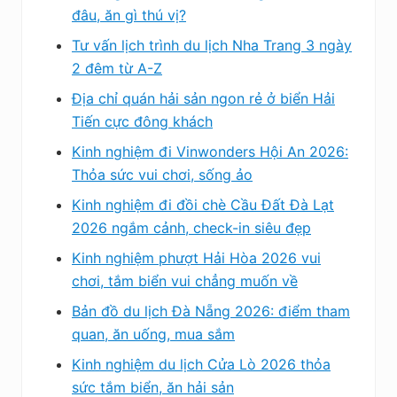
đâu, ăn gì thú vị?
Tư vấn lịch trình du lịch Nha Trang 3 ngày
2 đêm từ A-Z
Địa chỉ quán hải sản ngon rẻ ở biển Hải
Tiến cực đông khách
Kinh nghiệm đi Vinwonders Hội An 2026:
Thỏa sức vui chơi, sống ảo
Kinh nghiệm đi đồi chè Cầu Đất Đà Lạt
2026 ngắm cảnh, check-in siêu đẹp
Kinh nghiệm phượt Hải Hòa 2026 vui
chơi, tắm biển vui chẳng muốn về
Bản đồ du lịch Đà Nẵng 2026: điểm tham
quan, ăn uống, mua sắm
Kinh nghiệm du lịch Cửa Lò 2026 thỏa
sức tắm biển, ăn hải sản