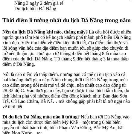
Du lịch biển Đà Nẵng
Thời điểm lí tưởng nhất du lịch Đà Nẵng trong năm
Nên du lịch Đà Nẵng khi nào, tháng mấy
? Là câu hỏi được nhiều
người quan tâm khi có kế hoạch khám phá thành phố biển Đà Nẵng
xinh đẹp. Việc tìm hiểu về điều kiện thời tiết, địa điểm, ẩm thực và
lối sống văn hóa của địa điểm bạn muốn tới, sẽ giúp cho chuyến đi
trở nên thuận lợi. Thời gian từ tháng 4 đến hết tháng 8 là mùa cao
điểm của du lịch Đà Nẵng. Từ tháng 9 đến hết tháng 3 là mùa thấp
điểm ở Đà Nẵng.
Nói là cao điểm và thấp điểm, nhưng bạn có thể đi du lịch vào cả
hai khoảng thời gian này. Nhìn chung thời tiết Đà Nẵng trong mùa
cao điểm tương đối mát mẻ và dễ chịu, nền nhiệt cao dao động từ
28-32 độ C. Vào thời gian này, bạn sẽ được thỏa thích tắm biển, du
lịch khám phá với những điểm đến đông khách như: Bán đảo Sơn
Trà, Cù Lao Chàm, Bà Nà… mà không gặp phải bất kì trở ngại nào
về thời tiết.
Đi du lịch Đà Nẵng mùa nào lí tưởng
? Nếu bạn tới Đà Nẵng vào
mùa du lịch còn được tắm biển Mỹ Khê – một trong 6 bãi biển
quyến rũ nhất hành tinh, biển Phạm Văn Đồng, Bắc Mỹ An, bãi
biển Non Nước…vv