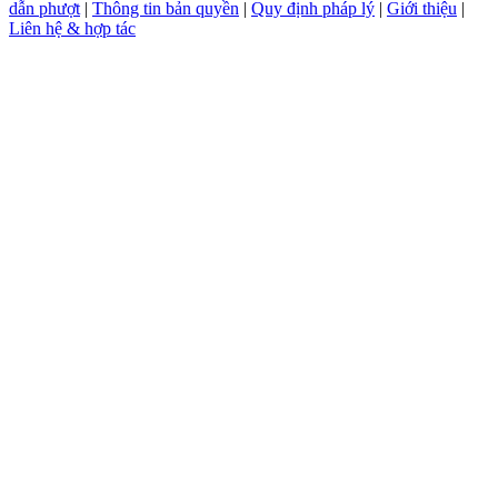
dẫn phượt
|
Thông tin bản quyền
|
Quy định pháp lý
|
Giới thiệu
|
Liên hệ & hợp tác