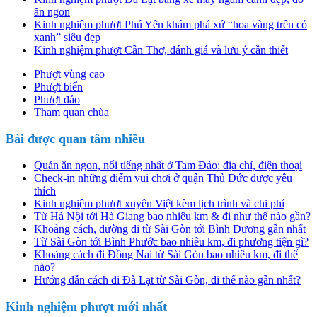
ăn ngon
Kinh nghiệm phượt Phú Yên khám phá xứ “hoa vàng trên cỏ
xanh” siêu đẹp
Kinh nghiệm phượt Cần Thơ, đánh giá và lưu ý cần thiết
Phượt vùng cao
Phượt biển
Phượt đảo
Tham quan chùa
Bài được quan tâm nhiều
Quán ăn ngon, nổi tiếng nhất ở Tam Đảo: địa chỉ, điện thoại
Check-in những điểm vui chơi ở quận Thủ Đức được yêu
thích
Kinh nghiệm phượt xuyên Việt kèm lịch trình và chi phí
Từ Hà Nội tới Hà Giang bao nhiêu km & đi như thế nào gần?
Khoảng cách, đường đi từ Sài Gòn tới Bình Dương gần nhất
Từ Sài Gòn tới Bình Phước bao nhiêu km, đi phương tiện gì?
Khoảng cách đi Đồng Nai từ Sài Gòn bao nhiêu km, đi thế
nào?
Hướng dẫn cách đi Đà Lạt từ Sài Gòn, đi thế nào gần nhất?
Kinh nghiệm phượt mới nhất