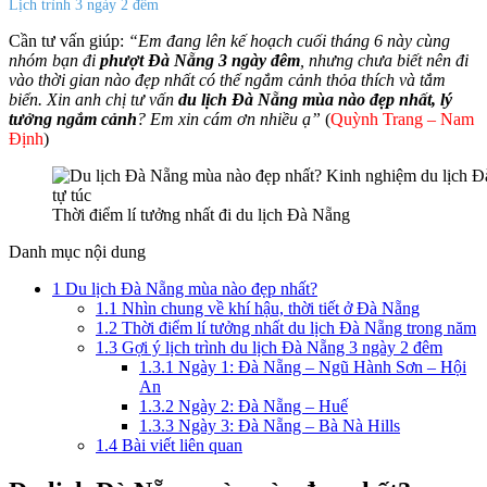
Lịch trình 3 ngày 2 đêm
Cần tư vấn giúp:
“Em đang lên kế hoạch cuối tháng 6 này cùng
nhóm bạn đi
phượt Đà Nẵng 3 ngày đêm
, nhưng chưa biết nên đi
vào thời gian nào đẹp nhất có thể ngắm cảnh thỏa thích và tắm
biển. Xin anh chị tư vấn
du lịch Đà Nẵng mùa nào đẹp nhất, lý
tưởng ngắm cảnh
? Em xin cám ơn nhiều ạ”
(
Quỳnh Trang – Nam
Định
)
Thời điểm lí tưởng nhất đi du lịch Đà Nẵng
Danh mục nội dung
1
Du lịch Đà Nẵng mùa nào đẹp nhất?
1.1
Nhìn chung về khí hậu, thời tiết ở Đà Nẵng
1.2
Thời điểm lí tưởng nhất du lịch Đà Nẵng trong năm
1.3
Gợi ý lịch trình du lịch Đà Nẵng 3 ngày 2 đêm
1.3.1
Ngày 1: Đà Nẵng – Ngũ Hành Sơn – Hội
An
1.3.2
Ngày 2: Đà Nẵng – Huế
1.3.3
Ngày 3: Đà Nẵng – Bà Nà Hills
1.4
Bài viết liên quan