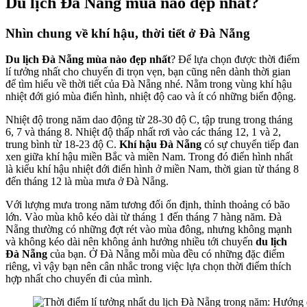
Du lịch Đà Nẵng mùa nào đẹp nhất?
Nhìn chung về khí hậu, thời tiết ở Đà Nẵng
Du lịch Đà Nẵng mùa nào đẹp nhất
? Để lựa chọn được thời điểm
lí tưởng nhất cho chuyến đi trọn vẹn, bạn cũng nên dành thời gian
để tìm hiểu về thời tiết của Đà Nẵng nhé. Nằm trong vùng khí hậu
nhiệt đới gió mùa điển hình, nhiệt độ cao và ít có những biển động.
Nhiệt độ trong năm dao động từ 28-30 độ C, tập trung trong tháng
6, 7 và tháng 8. Nhiệt độ thấp nhất rơi vào các tháng 12, 1 và 2,
trung bình từ 18-23 độ C.
Khí hậu Đà Nẵng
có sự chuyển tiếp đan
xen giữa khí hậu miền Bắc và miền Nam. Trong đó điển hình nhất
là kiểu khí hậu nhiệt đới điển hình ở miền Nam, thời gian từ tháng 8
đến tháng 12 là mùa mưa ở Đà Nẵng.
Với lượng mưa trong năm tương đối ổn định, thỉnh thoảng có bão
lớn. Vào mùa khô kéo dài từ tháng 1 đến tháng 7 hàng năm. Đà
Nẵng thường có những đợt rét vào mùa đông, nhưng không mạnh
và không kéo dài nên không ảnh hưởng nhiều tới chuyến
du lịch
Đà Nẵng
của bạn. Ở Đà Nẵng mỗi mùa đều có những đặc điểm
riêng, vì vậy bạn nên cân nhắc trong việc lựa chọn thời điểm thích
hợp nhất cho chuyến đi của mình.