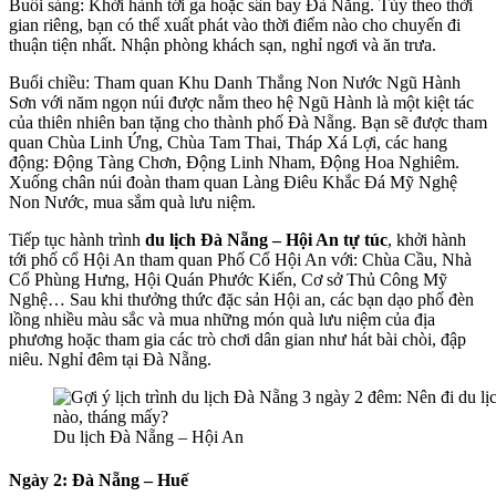
Buổi sáng: Khởi hành tới ga hoặc sân bay Đà Nẵng. Tùy theo thời
gian riêng, bạn có thể xuất phát vào thời điểm nào cho chuyến đi
thuận tiện nhất. Nhận phòng khách sạn, nghỉ ngơi và ăn trưa.
Buổi chiều: Tham quan Khu Danh Thắng Non Nước Ngũ Hành
Sơn với năm ngọn núi được nằm theo hệ Ngũ Hành là một kiệt tác
của thiên nhiên ban tặng cho thành phố Đà Nẵng. Bạn sẽ được tham
quan Chùa Linh Ứng, Chùa Tam Thai, Tháp Xá Lợi, các hang
động: Động Tàng Chơn, Động Linh Nham, Động Hoa Nghiêm.
Xuống chân núi đoàn tham quan Làng Điêu Khắc Đá Mỹ Nghệ
Non Nước, mua sắm quà lưu niệm.
Tiếp tục hành trình
du lịch Đà Nẵng – Hội An tự túc
, khởi hành
tới phố cổ Hội An tham quan Phố Cổ Hội An với: Chùa Cầu, Nhà
Cổ Phùng Hưng, Hội Quán Phước Kiến, Cơ sở Thủ Công Mỹ
Nghệ… Sau khi thưởng thức đặc sản Hội an, các bạn dạo phố đèn
lồng nhiều màu sắc và mua những món quà lưu niệm của địa
phương hoặc tham gia các trò chơi dân gian như hát bài chòi, đập
niêu. Nghỉ đêm tại Đà Nẵng.
Du lịch Đà Nẵng – Hội An
Ngày 2: Đà Nẵng – Huế