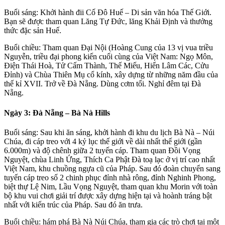
Buổi sáng: Khởi hành đii Cố Đô Huế – Di sản văn hóa Thế Giới.
Bạn sẽ được tham quan Lăng Tự Đức, lăng Khải Định và thưởng
thức đặc sản Huế.
Buổi chiều: Tham quan Đại Nội (Hoàng Cung của 13 vị vua triều
Nguyễn, triều đại phong kiến cuối cùng của Việt Nam: Ngọ Môn,
Điện Thái Hoà, Tử Cấm Thành, Thế Miếu, Hiển Lâm Các, Cửu
Đỉnh) và Chùa Thiên Mụ cổ kính, xây dựng từ những năm đầu của
thế kỉ XVII. Trở về Đà Nẵng. Dùng cơm tối. Nghỉ đêm tại Đà
Nẵng.
Ngày 3: Đà Nẵng – Bà Nà Hills
Buổi sáng: Sau khi ăn sáng, khởi hành đi khu du lịch Bà Nà – Núi
Chúa, đi cáp treo với 4 kỷ lục thế giới về dài nhất thế giới (gần
6.000m) và độ chênh giữa 2 tuyến cáp. Tham quan Đồi Vọng
Nguyệt, chùa Linh Ứng, Thích Ca Phật Đà toạ lạc ở vị trí cao nhất
Việt Nam, khu chuồng ngựa cũ của Pháp. Sau đó đoàn chuyển sang
tuyến cáp treo số 2 chinh phục đỉnh nhà rông, đỉnh Nghinh Phong,
biệt thự Lệ Nim, Lầu Vọng Nguyệt, tham quan khu Morin với toàn
bộ khu vui chơi giải trí được xây dựng hiện tại và hoành tráng bật
nhất với kiến trúc của Pháp. Sau đó ăn trưa.
Buổi chiều: hám phá Bà Nà Núi Chúa, tham gia các trò chơi tại một