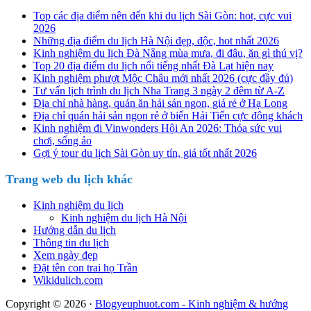
Top các địa điểm nên đến khi du lịch Sài Gòn: hot, cực vui
2026
Những địa điểm du lịch Hà Nội đẹp, độc, hot nhất 2026
Kinh nghiệm du lịch Đà Nẵng mùa mưa, đi đâu, ăn gì thú vị?
Top 20 địa điểm du lịch nổi tiếng nhất Đà Lạt hiện nay
Kinh nghiệm phượt Mộc Châu mới nhất 2026 (cực đầy đủ)
Tư vấn lịch trình du lịch Nha Trang 3 ngày 2 đêm từ A-Z
Địa chỉ nhà hàng, quán ăn hải sản ngon, giá rẻ ở Hạ Long
Địa chỉ quán hải sản ngon rẻ ở biển Hải Tiến cực đông khách
Kinh nghiệm đi Vinwonders Hội An 2026: Thỏa sức vui
chơi, sống ảo
Gợi ý tour du lịch Sài Gòn uy tín, giá tốt nhất 2026
Trang web du lịch khác
Kinh nghiệm du lịch
Kinh nghiệm du lịch Hà Nội
Hướng dẫn du lịch
Thông tin du lịch
Xem ngày đẹp
Đặt tên con trai họ Trần
Wikidulich.com
Copyright © 2026 ·
Blogyeuphuot.com - Kinh nghiệm & hướng