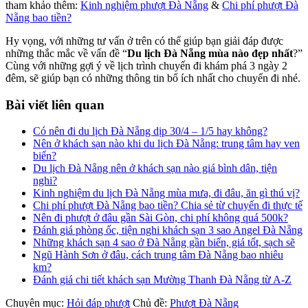
tham khảo thêm:
Kinh nghiệm phượt Đà Nẵng
&
Chi phí phượt Đà
Nẵng bao tiền?
Hy vọng, với những tư vấn ở trên có thể giúp bạn giải đáp được
những thắc mắc về vấn đề “
Du lịch Đà Nẵng mùa nào đẹp nhất
?”
Cùng với những gợi ý về lịch trình chuyến đi khám phá 3 ngày 2
đêm, sẽ giúp bạn có những thông tin bổ ích nhất cho chuyến đi nhé.
Bài viết liên quan
Có nên đi du lịch Đà Nẵng dịp 30/4 – 1/5 hay không?
Nên ở khách sạn nào khi du lịch Đà Nẵng: trung tâm hay ven
biển?
Du lịch Đà Nẵng nên ở khách sạn nào giá bình dân, tiện
nghi?
Kinh nghiệm du lịch Đà Nẵng mùa mưa, đi đâu, ăn gì thú vị?
Chi phí phượt Đà Nẵng bao tiền? Chia sẻ từ chuyến đi thực tế
Nên đi phượt ở đâu gần Sài Gòn, chi phí không quá 500k?
Đánh giá phòng ốc, tiện nghi khách sạn 3 sao Angel Đà Nẵng
Những khách sạn 4 sao ở Đà Nẵng gần biển, giá tốt, sạch sẽ
Ngũ Hành Sơn ở đâu, cách trung tâm Đà Nẵng bao nhiêu
km?
Đánh giá chi tiết khách sạn Mường Thanh Đà Nẵng từ A-Z
Chuyên mục:
Hỏi đáp phượt
Chủ đề:
Phượt Đà Nẵng