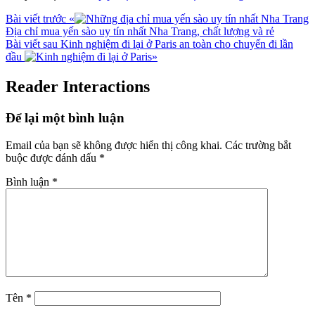
Bài viết trước
«
Địa chỉ mua yến sào uy tín nhất Nha Trang, chất lượng và rẻ
Bài viết sau
Kinh nghiệm đi lại ở Paris an toàn cho chuyến đi lần
đầu
»
Reader Interactions
Để lại một bình luận
Email của bạn sẽ không được hiển thị công khai.
Các trường bắt
buộc được đánh dấu
*
Bình luận
*
Tên
*