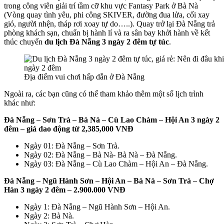
trong công viên giải trí tầm cỡ khu vực Fantasy Park ở Bà Nà
(Vòng quay tình yêu, phi công SKIVER, đường đua lửa, cối xay
gió, người nhện, tháp rơi xoay tự do…..). Quay trở lại Đà Nẵng trả
phòng khách sạn, chuẩn bị hành lí và ra sân bay khởi hành về kết
thúc chuyến
du lịch Đà Nẵng 3 ngày 2 đêm tự túc
.
Địa điểm vui chơi hấp dẫn ở Đà Nẵng
Ngoài ra, các bạn cũng có thể tham khảo thêm một số lịch trình
khác như:
Đà Nẵng – Sơn Trà – Bà Nà – Cù Lao Chàm – Hội An 3 ngày 2
đêm – giá dao động từ 2,385,000 VNĐ
Ngày 01: Đà Nẵng – Sơn Trà.
Ngày 02: Đà Nẵng – Bà Nà- Bà Nà – Đà Nẵng.
Ngày 03: Đà Nẵng – Cù Lao Chàm – Hội An – Đà Nẵng.
Đà Nẵng – Ngũ Hành Sơn – Hội An – Bà Nà – Sơn Trà – Chợ
Hàn 3 ngày 2 đêm – 2.900.000 VNĐ
Ngày 1: Đà Nẵng – Ngũ Hành Sơn – Hội An.
Ngày 2: Bà Nà.