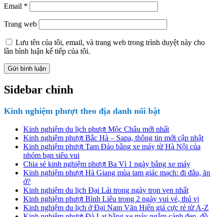
Email
*
Trang web
Lưu tên của tôi, email, và trang web trong trình duyệt này cho
lần bình luận kế tiếp của tôi.
Sidebar chính
Kinh nghiệm phượt theo địa danh nổi bật
Kinh nghiệm du lịch phượt Mộc Châu mới nhất
Kinh nghiệm phượt Bắc Hà – Sapa, thông tin mới cập nhật
Kinh nghiệm phượt Tam Đảo bằng xe máy từ Hà Nội của
nhóm bạn siêu vui
Chia sẻ kinh nghiệm phượt Ba Vì 1 ngày bằng xe máy
Kinh nghiệm phượt Hà Giang mùa tam giác mạch: đi đâu, ăn
ở?
Kinh nghiệm du lịch Đại Lải trong ngày trọn vẹn nhất
Kinh nghiệm phượt Bình Liêu trong 2 ngày vui vẻ, thú vị
Kinh nghiệm du lịch ở Đại Nam Văn Hiến giá cực rẻ từ A-Z
Kinh nghiệm phượt Đà Lạt bằng xe máy ngắm cảnh đẹp, đồ