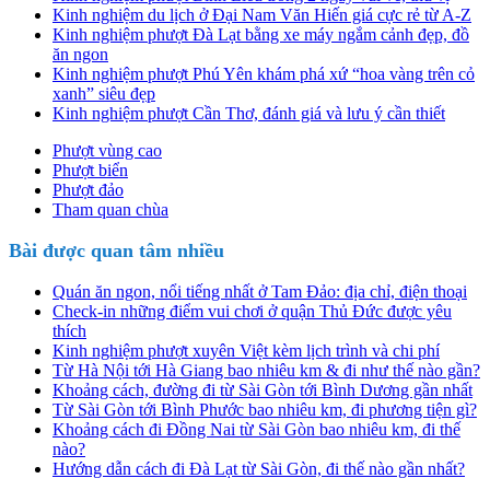
Kinh nghiệm du lịch ở Đại Nam Văn Hiến giá cực rẻ từ A-Z
Kinh nghiệm phượt Đà Lạt bằng xe máy ngắm cảnh đẹp, đồ
ăn ngon
Kinh nghiệm phượt Phú Yên khám phá xứ “hoa vàng trên cỏ
xanh” siêu đẹp
Kinh nghiệm phượt Cần Thơ, đánh giá và lưu ý cần thiết
Phượt vùng cao
Phượt biển
Phượt đảo
Tham quan chùa
Bài được quan tâm nhiều
Quán ăn ngon, nổi tiếng nhất ở Tam Đảo: địa chỉ, điện thoại
Check-in những điểm vui chơi ở quận Thủ Đức được yêu
thích
Kinh nghiệm phượt xuyên Việt kèm lịch trình và chi phí
Từ Hà Nội tới Hà Giang bao nhiêu km & đi như thế nào gần?
Khoảng cách, đường đi từ Sài Gòn tới Bình Dương gần nhất
Từ Sài Gòn tới Bình Phước bao nhiêu km, đi phương tiện gì?
Khoảng cách đi Đồng Nai từ Sài Gòn bao nhiêu km, đi thế
nào?
Hướng dẫn cách đi Đà Lạt từ Sài Gòn, đi thế nào gần nhất?