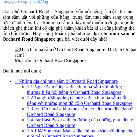
Singapore đẹp, chất lượng
Con phố Orchard Road – Singapore vốn nổi tiếng là một khu mua
sắm sầm uất với những cửa hàng, trung tâm mua sắm sang trọng,
rực rỡ ánh đèn. Các khu mua sắm ở đây như muốn mời gọi mọi du
khách ghé thăm khi có dịp ghé thăm khiến bất kì ai cũng không thể
từ chối được. Hãy cùng khám phá những
địa chỉ mua sắm ở
Orchard Road Singapore
qua bài viết dưới đây nhé!
Mua sắm ở Orchard Road Singapore
Danh mục nội dung
1
Những địa chỉ mua sắm ở Orchard Road Singapore
1.1
Ngee Ann City – địa chỉ mua sắm với những
thương hiệu nổi tiếng ở Orchard Road Singapore
1.2
Tanglin Shopping Centre – địa chỉ mua sắm nổi
tiếng với những món đồ cổ ở Orchard Road Singapore
1.3
Ion Orchard – khu mua sắm có kiến trúc độc đáo ở
Orchard Road Singapore
1.4
Far East Plaza – thiên đường của những phụ kiện ở
Orchard Road Singapore
1.5
13@Somerset Mall – địa chỉ mua sắm sôi động cho
giới trẻ ở Orchard Road Singapore