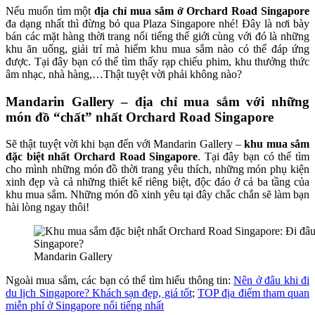
Nếu muốn tìm một
địa chỉ mua sắm ở Orchard Road Singapore
đa dạng nhất thì đừng bỏ qua Plaza Singapore nhé! Đây là nơi bày
bán các mặt hàng thời trang nổi tiếng thế giới cùng với đó là những
khu ăn uống, giải trí mà hiếm khu mua sắm nào có thể đáp ứng
được. Tại đây bạn có thể tìm thấy rạp chiếu phim, khu thưởng thức
âm nhạc, nhà hàng,…Thật tuyệt vời phải không nào?
Mandarin Gallery – địa chỉ mua sắm với những
món đồ “chất” nhất Orchard Road Singapore
Sẽ thật tuyệt vời khi bạn đến với Mandarin Gallery –
khu mua sắm
đặc biệt nhất Orchard Road Singapore
. Tại đây bạn có thể tìm
cho mình những món đồ thời trang yêu thích, những món phụ kiện
xinh đẹp và cả những thiết kế riêng biệt, độc đáo ở cả ba tầng của
khu mua sắm. Những món đồ xinh yêu tại đây chắc chắn sẽ làm bạn
hài lòng ngay thôi!
Mandarin Gallery
Ngoài mua sắm, các bạn có thể tìm hiểu thông tin:
Nên ở đâu khi đi
du lịch Singapore? Khách sạn đẹp, giá tốt
;
TOP địa điểm tham quan
miễn phí ở Singapore nổi tiếng nhất