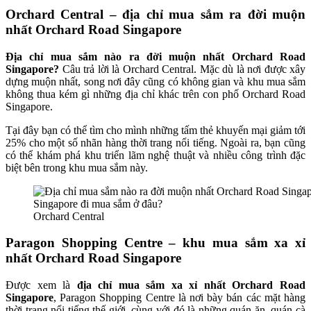
Orchard Central – địa chỉ mua sắm ra đời muộn
nhất
Orchard Road Singapore
Địa chỉ mua sắm nào ra đời muộn nhất Orchard Road
Singapore?
Câu trả lời là Orchard Central. Mặc dù là nơi được xây
dựng muộn nhất, song nơi đây cũng có không gian và khu mua sắm
không thua kém gì những địa chỉ khác trên con phố Orchard Road
Singapore.
Tại đây bạn có thể tìm cho mình những tấm thẻ khuyến mại giảm tới
25% cho một số nhãn hàng thời trang nổi tiếng. Ngoài ra, bạn cũng
có thể khám phá khu triển lãm nghệ thuật và nhiều công trình đặc
biệt bên trong khu mua sắm này.
Orchard Central
Paragon Shopping Centre – khu mua sắm xa xỉ
nhất Orchard Road Singapore
Được xem là
địa chỉ mua sắm xa xỉ nhất Orchard Road
Singapore
, Paragon Shopping Centre là nơi bày bán các mặt hàng
thời trang nổi tiếng thế giới, cùng với đó là những quán ăn, quán cà