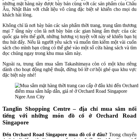
những mặt hàng này được bày bán cùng với các sản phẩm của Châu
Âu, Nhật Bản với chất liệu vô cùng đặc biệt sẽ khiến cho mọi du
khách hài lòng.
Không chỉ là nơi bày bán các sản phẩm thời trang, trung tâm thương
mại 7 tầng này còn là nơi bày bán các gian hàng ẩm thực của các
quốc gia trên thế giới, những hương vị tuyệt vời này sẽ khiến bạn bị
thu hút đấy. Nếu là người yêu sách và muốn tìm kiếm một vài cuốn
sách cho mình bạn cũng có thể ghé vào một số cửa hàng sách và tìm
đọc chúng ngay trong khu mua sắm này.
Ngoài ra, trung tâm mua sắm Takashimaya còn có một khu riêng
dành cho hoạt động nghệ thuật, đừng bỏ lỡ cơ hội ghé qua khu vực
đặc biệt này nhé!
Ngee Ann City
Tanglin Shopping Centre – địa chỉ mua sắm nổi
tiếng với những món đồ cổ
ở
Orchard Road
Singapore
Đến Orchard Road Singapore mua đồ cổ ở đâu?
Trong chuyến