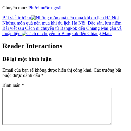
Chuyên mục:
Phượt nước ngoài
Bài viết trước
«
Những món quà nên mua khi du lịch Hà Nội: Đặc sản, lưu niệm
Bài viết sau
Cách di chuyển từ Bangkok đến Chiang Mai gần và
thuận tiện
»
Reader Interactions
Để lại một bình luận
Email của bạn sẽ không được hiển thị công khai.
Các trường bắt
buộc được đánh dấu
*
Bình luận
*