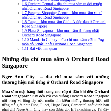
1.6
Orchard Central – địa chỉ mua sắm ra đời muộn
nhất Orchard Road Singapore
1.7
Paragon Shopping Centre – khu mua sắm xa xỉ
nhất Orchard Road Singapore
1.8
Tangs – khu mua sắm Châu Á độc đáo ở Orchard
Road Singapore
1.9
Plaza Singapura – khu mua sắm đa dạng nhất
Orchard Road Singapore
1.10
Mandarin Gallery – địa chỉ mua sắm với những
món đồ “chất” nhất Orchard Road Singapore
1.11
Bài viết liên quan
Những địa chỉ mua sắm ở Orchard Road
Singapore
Ngee Ann City – địa chỉ mua sắm với những
thương hiệu nổi tiếng ở
Orchard Road Singapore
Mua sắm mặt hàng thời trang cao cấp ở đâu khi đến Orchard
Road Singapore?
Khi đến với con đường Orchard Road Singapore
nổi tiếng và lộng lẫy nếu muốn tìm kiếm những thương hiệu nổi
tiếng thế giới như Dior, Gucci,
Hugo Boss, Cartier thì nhất định bạn
phải ghé Ngee Ann City hay còn được gọi là Takashimaya. Tại đây