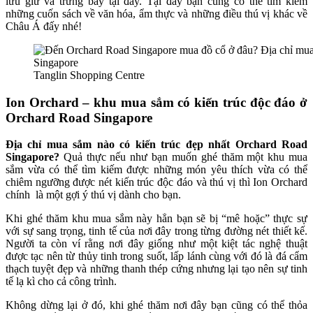
lưu giữ và trưng bày tại đây. Tại đây bạn cũng có thể tìm kiếm
những cuốn sách về văn hóa, ẩm thực và những điều thú vị khác về
Châu Á đấy nhé!
Tanglin Shopping Centre
Ion Orchard – khu mua sắm có kiến trúc độc đáo ở
Orchard Road Singapore
Địa chỉ mua sắm nào có kiến trúc đẹp nhất Orchard Road
Singapore?
Quả thực nếu như bạn muốn ghé thăm một khu mua
sắm vừa có thể tìm kiếm được những món yêu thích vừa có thể
chiêm ngưỡng được nét kiến trúc độc đáo và thú vị thì Ion Orchard
chính là một gợi ý thú vị dành cho bạn.
Khi ghé thăm khu mua sắm này hẳn bạn sẽ bị “mê hoặc” thực sự
với sự sang trọng, tinh tế của nơi đây trong từng đường nét thiết kế.
Người ta còn ví rằng nơi đây giống như một kiệt tác nghệ thuật
được tạc nên từ thủy tinh trong suốt, lấp lánh cùng với đó là đá cẩm
thạch tuyệt đẹp và những thanh thép cứng nhưng lại tạo nên sự tinh
tế lạ kì cho cả công trình.
Không dừng lại ở đó, khi ghé thăm nơi đây bạn cũng có thể thỏa