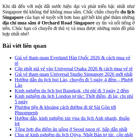
Khi đã đến với một đất nước hiện đại và phát triển bậc nhất như
Singapore thì không thể không mua sắm. Chắc chắn chuyến
du lịch
Singapore
của bạn sẽ tuyệt vời hơn bao giờ hết khi ghé thăm
những
địa chỉ mua sắm ở Orchard Road Singapore
uy tín và nổi tiếng ở
trên
. Chúc bạn có chuyến đi thú vị và mua được những món đồ phù
hợp nhất nhé!
Bài viết liên quan
Giá vé tham quan Everland Hàn Quốc 2026 & cách mua vé
rẻ
Cập nhật giá vé vào Universal Osaka 2026 & cách mua vé rẻ
Giá vé tham quan Universal Studio Singapore 2026 mới nhất
Hướng dẫn du lịch bụi Lào, chuyến đi 5 ngày 4 đêm – Phượt
Lào
Kinh nghiệm du lịch bụi Bangkok, chi phí đi 3 ngày 2 đêm
Kinh nghiệm du lịch London tự túc: Thời điểm, đi lại, chi phí
5 ngày
Phương tiện & khoảng cách đường đi từ Sài Gòn tới
Phnompenh
Hướng dẫn, kinh nghiệm xin visa du lịch Anh nhanh, thuận
lợi
Tổng hợp địa điểm ăn uống ở Seoul ngon rẻ, hấp dẫn nhất
Chia sẻ kinh nghiệm du lịch Ojiya, Nhật Bản tự túc, cập nhật