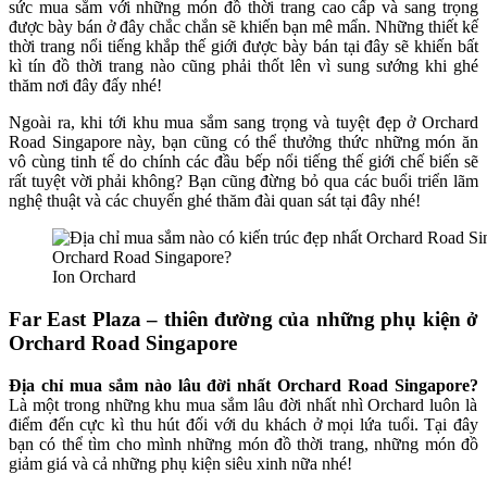
sức mua sắm với những món đồ thời trang cao cấp và sang trọng
được bày bán ở đây chắc chắn sẽ khiến bạn mê mẩn. Những thiết kế
thời trang nổi tiếng khắp thế giới được bày bán tại đây sẽ khiến bất
kì tín đồ thời trang nào cũng phải thốt lên vì sung sướng khi ghé
thăm nơi đây đấy nhé!
Ngoài ra, khi tới khu mua sắm sang trọng và tuyệt đẹp ở Orchard
Road Singapore này, bạn cũng có thể thưởng thức những món ăn
vô cùng tinh tế do chính các đầu bếp nổi tiếng thế giới chế biến sẽ
rất tuyệt vời phải không? Bạn cũng đừng bỏ qua các buổi triển lãm
nghệ thuật và các chuyến ghé thăm đài quan sát tại đây nhé!
Ion Orchard
Far East Plaza – thiên đường của những phụ kiện
ở
Orchard Road Singapore
Địa chỉ mua sắm nào lâu đời nhất Orchard Road Singapore?
Là một trong những khu mua sắm lâu đời nhất nhì Orchard luôn là
điểm đến cực kì thu hút đối với du khách ở mọi lứa tuổi. Tại đây
bạn có thể tìm cho mình những món đồ thời trang, những món đồ
giảm giá và cả những phụ kiện siêu xinh nữa nhé!