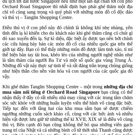
du lịch tới đất nước Singapore nếu như một lần đặt chân tới con phố
Orchard Road Singapore thì nhất định bạn phải ghé thăm một địa
chỉ vô cùng sang trọng và quý phái với những món đồ cổ độc đáo
và thú vị – Tanglin Shopping Centre.
Điều thú vị ở con phố này đó chính là không khí nhẹ nhàng, yên
tĩnh đến lạ kì khiến cho du khách nào khi ghé thăm cũng có chút gì
đó xao xuyến đến lạ. Sự kì diệu, đặc biệt ấy được tạo nên bởi chính
các cửa hàng bày bán các món đồ cổ của nhiều quốc gia trên thế
giới tại đây. Bạn có thể thấy những món đồ được làm tinh xảo, tỉ mỉ
thể hiện bàn tay tài hoa, khéo léo của những người nghệ nhân như
là tấm thảm của người Ba Tư và một số quốc gia vùng Trung Á.
Những đồ vật này thực sự tinh tế và rất đáng trân trọng chúng giống
như hiện thân cho nền văn hóa và con người của các quốc gia đó
vậy.
Khi ghé thăm Tanglin Shopping Centre – một trong
những địa chỉ
mua sắm nổi tiếng ở Orchard Road Singapore
bạn cũng có thể
nhận thấy ở đây có rất nhiều nhà may cùng với các trung tâm chăm
sóc sức khỏe với những huấn luyện viên thể hình vô cùng đặc biệt.
Tiếp tục đến với tầng hai của khu mua sắm bạn sẽ được chiêm
ngưỡng những cuốn sách khảo cổ, cùng với các bức ảnh và nhiều
hiện vật được lưu giữ từ những thế kỉ XVII, XIX sẽ là điều vô cùng
thú vị. Bên cạnh đó bạn cũng không thể bỏ qua những viên gạch
trang trí của Nhật và cả những bình cổ từ thời nhà Thanh cũng được