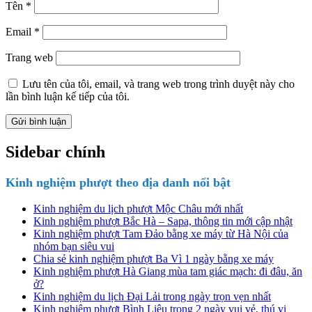
Tên
*
Email
*
Trang web
Lưu tên của tôi, email, và trang web trong trình duyệt này cho
lần bình luận kế tiếp của tôi.
Sidebar chính
Kinh nghiệm phượt theo địa danh nổi bật
Kinh nghiệm du lịch phượt Mộc Châu mới nhất
Kinh nghiệm phượt Bắc Hà – Sapa, thông tin mới cập nhật
Kinh nghiệm phượt Tam Đảo bằng xe máy từ Hà Nội của
nhóm bạn siêu vui
Chia sẻ kinh nghiệm phượt Ba Vì 1 ngày bằng xe máy
Kinh nghiệm phượt Hà Giang mùa tam giác mạch: đi đâu, ăn
ở?
Kinh nghiệm du lịch Đại Lải trong ngày trọn vẹn nhất
Kinh nghiệm phượt Bình Liêu trong 2 ngày vui vẻ, thú vị