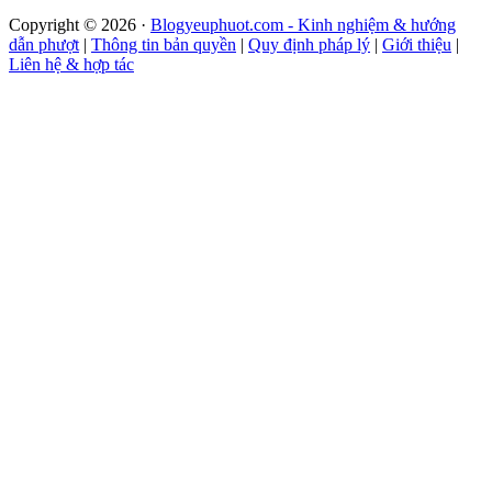
Copyright © 2026 ·
Blogyeuphuot.com - Kinh nghiệm & hướng
dẫn phượt
|
Thông tin bản quyền
|
Quy định pháp lý
|
Giới thiệu
|
Liên hệ & hợp tác