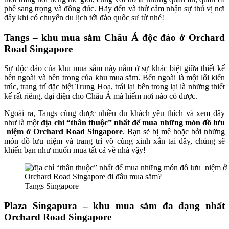
phê sang trọng và đông đúc. Hãy đến và thử cảm nhận sự thú vị nơi
đây khi có chuyến du lịch tới đảo quốc sư tử nhé!
Tangs – khu mua sắm Châu Á độc đáo ở Orchard
Road Singapore
Sự độc đáo của khu mua sắm này nằm ở sự khác biệt giữa thiết kế
bên ngoài và bên trong của khu mua sắm. Bến ngoài là một lối kiến
trúc, trang trí đặc biệt Trung Hoa, trái lại bên trong lại là những thiết
kế rất riêng, đại diện cho Châu Á mà hiếm nơi nào có được.
Ngoài ra, Tangs cũng được nhiều du khách yêu thích và xem đây
như là một
địa chỉ “thân thuộc” nhất để mua những món đồ lưu
niệm ở Orchard Road Singapore
. Bạn sẽ bị mê hoặc bởi những
món đồ lưu niệm và trang trí vô cùng xinh xắn tai đây, chúng sẽ
khiến bạn như muốn mua tất cả về nhà vậy!
Tangs Singapore
Plaza Singapura – khu mua sắm đa dạng nhất
Orchard Road Singapore