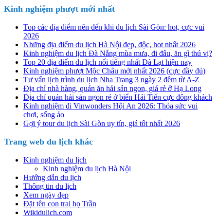
Kinh nghiệm phượt mới nhất
Top các địa điểm nên đến khi du lịch Sài Gòn: hot, cực vui
2026
Những địa điểm du lịch Hà Nội đẹp, độc, hot nhất 2026
Kinh nghiệm du lịch Đà Nẵng mùa mưa, đi đâu, ăn gì thú vị?
Top 20 địa điểm du lịch nổi tiếng nhất Đà Lạt hiện nay
Kinh nghiệm phượt Mộc Châu mới nhất 2026 (cực đầy đủ)
Tư vấn lịch trình du lịch Nha Trang 3 ngày 2 đêm từ A-Z
Địa chỉ nhà hàng, quán ăn hải sản ngon, giá rẻ ở Hạ Long
Địa chỉ quán hải sản ngon rẻ ở biển Hải Tiến cực đông khách
Kinh nghiệm đi Vinwonders Hội An 2026: Thỏa sức vui
chơi, sống ảo
Gợi ý tour du lịch Sài Gòn uy tín, giá tốt nhất 2026
Trang web du lịch khác
Kinh nghiệm du lịch
Kinh nghiệm du lịch Hà Nội
Hướng dẫn du lịch
Thông tin du lịch
Xem ngày đẹp
Đặt tên con trai họ Trần
Wikidulich.com