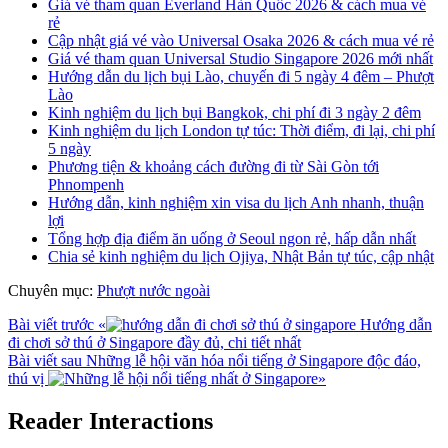
Giá vé tham quan Everland Hàn Quốc 2026 & cách mua vé
rẻ
Cập nhật giá vé vào Universal Osaka 2026 & cách mua vé rẻ
Giá vé tham quan Universal Studio Singapore 2026 mới nhất
Hướng dẫn du lịch bụi Lào, chuyến đi 5 ngày 4 đêm – Phượt
Lào
Kinh nghiệm du lịch bụi Bangkok, chi phí đi 3 ngày 2 đêm
Kinh nghiệm du lịch London tự túc: Thời điểm, đi lại, chi phí
5 ngày
Phương tiện & khoảng cách đường đi từ Sài Gòn tới
Phnompenh
Hướng dẫn, kinh nghiệm xin visa du lịch Anh nhanh, thuận
lợi
Tổng hợp địa điểm ăn uống ở Seoul ngon rẻ, hấp dẫn nhất
Chia sẻ kinh nghiệm du lịch Ojiya, Nhật Bản tự túc, cập nhật
Chuyên mục:
Phượt nước ngoài
Bài viết trước
«
Hướng dẫn
đi chơi sở thú ở Singapore đầy đủ, chi tiết nhất
Bài viết sau
Những lễ hội văn hóa nổi tiếng ở Singapore độc đáo,
thú vị
»
Reader Interactions