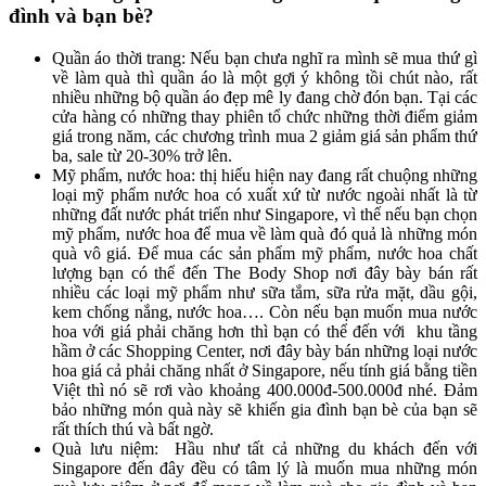
đình và bạn bè?
Quần áo thời trang: Nếu bạn chưa nghĩ ra mình sẽ mua thứ gì
về làm quà thì quần áo là một gợi ý không tồi chút nào, rất
nhiều những bộ quần áo đẹp mê ly đang chờ đón bạn. Tại các
cửa hàng có những thay phiên tổ chức những thời điểm giảm
giá trong năm, các chương trình mua 2 giảm giá sản phẩm thứ
ba, sale từ 20-30% trở lên.
Mỹ phẩm, nước hoa: thị hiếu hiện nay đang rất chuộng những
loại mỹ phẩm nước hoa có xuất xứ từ nước ngoài nhất là từ
những đất nước phát triển như Singapore, vì thế nếu bạn chọn
mỹ phẩm, nước hoa để mua về làm quà đó quả là những món
quà vô giá. Để mua các sản phẩm mỹ phẩm, nước hoa chất
lượng bạn có thể đến The Body Shop nơi đây bày bán rất
nhiều các loại mỹ phẩm như sữa tắm, sữa rửa mặt, dầu gội,
kem chống nắng, nước hoa…. Còn nếu bạn muốn mua nước
hoa với giá phải chăng hơn thì bạn có thể đến với khu tầng
hầm ở các Shopping Center, nơi đây bày bán những loại nước
hoa giá cả phải chăng nhất ở Singapore, nếu tính giá bằng tiền
Việt thì nó sẽ rơi vào khoảng 400.000đ-500.000đ nhé. Đảm
bảo những món quà này sẽ khiến gia đình bạn bè của bạn sẽ
rất thích thú và bất ngờ.
Quà lưu niệm: Hầu như tất cả những du khách đến với
Singapore đến đây đều có tâm lý là muốn mua những món