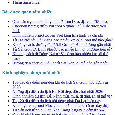
Tham quan chùa
Bài được quan tâm nhiều
Quán ăn ngon, nổi tiếng nhất ở Tam Đảo: địa chỉ, điện thoại
Check-in những điểm vui chơi ở quận Thủ Đức được yêu
thích
Kinh nghiệm phượt xuyên Việt kèm lịch trình và chi phí
Từ Hà Nội tới Hà Giang bao nhiêu km & đi như thế nào gần?
Khoảng cách, đường đi từ Sài Gòn tới Bình Dương gần nhất
Từ Sài Gòn tới Bình Phước bao nhiêu km, đi phương tiện gì?
Khoảng cách đi Đồng Nai từ Sài Gòn bao nhiêu km, đi thế
nào?
Hướng dẫn cách đi Đà Lạt từ Sài Gòn, đi thế nào gần nhất?
Kinh nghiệm phượt mới nhất
Top các địa điểm nên đến khi du lịch Sài Gòn: hot, cực vui
2026
Những địa điểm du lịch Hà Nội đẹp, độc, hot nhất 2026
Kinh nghiệm du lịch Đà Nẵng mùa mưa, đi đâu, ăn gì thú vị?
Top 20 địa điểm du lịch nổi tiếng nhất Đà Lạt hiện nay
Kinh nghiệm phượt Mộc Châu mới nhất 2026 (cực đầy đủ)
Tư vấn lịch trình du lịch Nha Trang 3 ngày 2 đêm từ A-Z
Địa chỉ nhà hàng, quán ăn hải sản ngon, giá rẻ ở Hạ Long