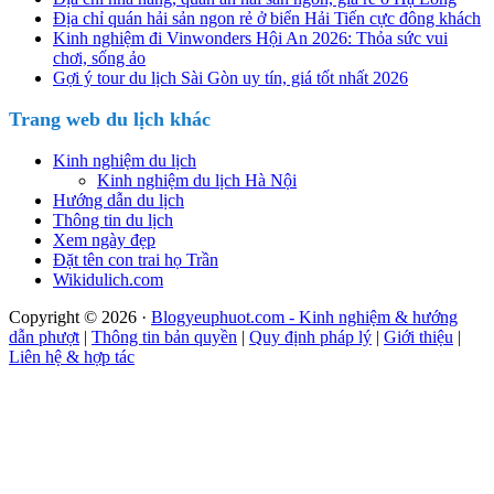
Địa chỉ quán hải sản ngon rẻ ở biển Hải Tiến cực đông khách
Kinh nghiệm đi Vinwonders Hội An 2026: Thỏa sức vui
chơi, sống ảo
Gợi ý tour du lịch Sài Gòn uy tín, giá tốt nhất 2026
Trang web du lịch khác
Kinh nghiệm du lịch
Kinh nghiệm du lịch Hà Nội
Hướng dẫn du lịch
Thông tin du lịch
Xem ngày đẹp
Đặt tên con trai họ Trần
Wikidulich.com
Copyright © 2026 ·
Blogyeuphuot.com - Kinh nghiệm & hướng
dẫn phượt
|
Thông tin bản quyền
|
Quy định pháp lý
|
Giới thiệu
|
Liên hệ & hợp tác