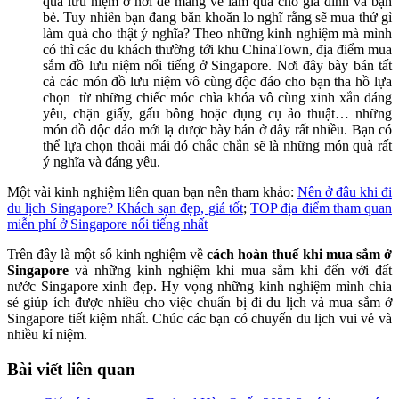
quà lưu niệm ở nơi để mang về làm quà cho gia đình và bạn
bè. Tuy nhiên bạn đang băn khoăn lo nghĩ rằng sẽ mua thứ gì
làm quà cho thật ý nghĩa? Theo những kinh nghiệm mà mình
có thì các du khách thường tới khu ChinaTown, địa điểm mua
sắm đồ lưu niệm nổi tiếng ở Singapore. Nơi đây bày bán tất
cả các món đồ lưu niệm vô cùng độc đáo cho bạn tha hồ lựa
chọn từ những chiếc móc chìa khóa vô cùng xinh xắn đáng
yêu, chặn giấy, gấu bông hoặc dụng cụ ảo thuật… những
món đồ độc đáo mới lạ được bày bán ở đây rất nhiều. Bạn có
thể lựa chọn thoải mái đó chắc chắn sẽ là những món quà rất
ý nghĩa và đáng yêu.
Một vài kinh nghiệm liên quan bạn nên tham khảo:
Nên ở đâu khi đi
du lịch Singapore? Khách sạn đẹp, giá tốt
;
TOP địa điểm tham quan
miễn phí ở Singapore nổi tiếng nhất
Trên đây là một số kinh nghiệm về
c
ách hoàn thuế khi mua sắm ở
Singapore
v
à những kinh nghiệm khi mua sắm khi đến với đất
nước Singapore xinh đẹp. Hy vọng những kinh nghiệm mình chia
sẻ giúp ích được nhiều cho việc chuẩn bị đi du lịch và mua sắm ở
Singapore tiết kiệm nhất. Chúc các bạn có chuyến du lịch vui vẻ và
nhiều kỉ niệm.
Bài viết liên quan