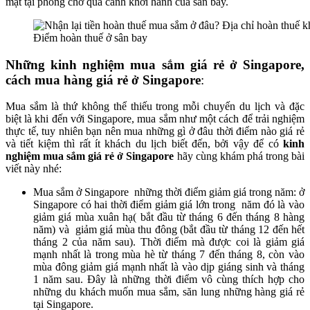
mặt tại phòng chờ quá cảnh khởi hành của sân bay.
Điểm hoàn thuế ở sân bay
Những kinh nghiệm mua sắm giá rẻ ở Singapore,
cách mua hàng giá rẻ ở Singapore
:
Mua sắm là thứ không thể thiếu trong mỗi chuyến du lịch và đặc
biệt là khi đến với Singapore, mua sắm như một cách để trải nghiệm
thực tế, tuy nhiên bạn nên mua những gì ở đâu thời điểm nào giá rẻ
và tiết kiệm thì rất ít khách du lịch biết đến, bởi vậy để có
kinh
nghiệm mua sắm giá rẻ ở Singapore
hãy cùng khám phá trong bài
viết này nhé:
Mua sắm ở Singapore những thời điểm giảm giá trong năm: ở
Singapore có hai thời điểm giảm giá lớn trong năm đó là vào
giảm giá mùa xuân hạ( bắt đầu từ tháng 6 đến tháng 8 hàng
năm) và giảm giá mùa thu đông (bắt đầu từ tháng 12 đến hết
tháng 2 của năm sau). Thời điểm mà được coi là giảm giá
mạnh nhất là trong mùa hè từ tháng 7 đến tháng 8, còn vào
mùa đông giảm giá mạnh nhất là vào dịp giáng sinh và tháng
1 năm sau. Đây là những thời điểm vô cùng thích hợp cho
những du khách muốn mua sắm, săn lung những hàng giá rẻ
tại Singapore.