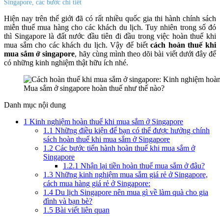
Singapore, các bước chi tiết
Hiện nay trên thế giới đã có rất nhiều quốc gia thi hành chính sách
miễn thuế mua hàng cho các khách du lịch. Tuy nhiên trong số đó
thì Singapore là đất nước đầu tiên đi đầu trong việc hoàn thuế khi
mua sắm cho các khách du lịch. Vậy để biết
cách hoàn thuế khi
mua sắm ở singapore
, hãy cùng mình theo dõi bài viết dưới đây để
có những kinh nghiệm thật hữu ích nhé.
Mua sắm ở singapore hoàn thuế như thế nào?
Danh mục nội dung
1
Kinh nghiệm hoàn thuế khi mua sắm ở Singapore
1.1
Những điều kiện để bạn có thể được hưởng chính
sách hoàn thuế khi mua sắm ở Singapore
1.2
Các bước tiến hành hoàn thuế khi mua sắm ở
Singapore
1.2.1
Nhận lại tiền hoàn thuế mua sắm ở đâu?
1.3
Những kinh nghiệm mua sắm giá rẻ ở Singapore,
cách mua hàng giá rẻ ở Singapore:
1.4
Du lịch Singapore nên mua gì về làm quà cho gia
đình và bạn bè?
1.5
Bài viết liên quan