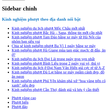
Sidebar chính
Kinh nghiệm phượt theo địa danh nổi bật
Kinh nghiệm du lịch phượt Mộc Châu mới nhất
Kinh nghiệm phượt Bắc Hà – Sapa, thông tin mới cập nhật
Kinh nghiệm phượt Tam Đảo bằng xe máy từ Hà Nội của
nhóm bạn siêu vui
Chia sẻ kinh nghiệm phượt Ba Vì 1 ngày bằng xe máy
Kinh nghiệm phượt Hà Giang mùa tam giác mạch: đi đâu, ăn
ở?
Kinh nghiệm du lịch Đại Lải trong ngày trọn vẹn nhất
Kinh nghiệm phượt Bình Liêu trong 2 ngày vui vẻ, thú vị
Kinh nghiệm du lịch ở Đại Nam Văn Hiến giá cực rẻ từ A-Z
Kinh nghiệm phượt Đà Lạt bằng xe máy ngắm cảnh đẹp, đồ
ăn ngon
Kinh nghiệm phượt Phú Yên khám phá xứ “hoa vàng trên cỏ
xanh” siêu đẹp
Kinh nghiệm phượt Cần Thơ, đánh giá và lưu ý cần thiết
Phượt vùng cao
Phượt biển
Phượt đảo