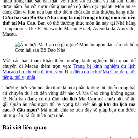
ngập trong màu sắc bắt mắt với nước sốt cà chua và hải sản. Cơm
được hầm lâu với nước dùng tạo nên độ dẻo, đặc quánh. Món ăn sẽ
càng đậm vị hơn nếu bạn cho thêm chút dầu oliu thượng hạng nữa.
Cơm hải sản Bồ Đào Nha cũng là một trong những món ăn nên
thử tại Ma Cao
. Bạn có thể thưởng thức món ăn này tại Nhà hàng
Temptarions 16 / F, Starworld Macau Hotel, Avenida da Amizade,
Macau.
Cơm hải sản Bồ Đào Nha
Mời các bạn tham khảo thêm những kinh nghiệm liên quan để
chuyến đi Macau thêm trọn vẹn:
Trang bị kinh nghiệm du lịch
Macao cho chuyến đi trọn vẹn
;
Địa điểm du lịch ở Ma Cao đẹp, nổi
tiếng, thú vị nhất
Thưởng thức văn hóa ẩm thực là một phần không thể thiếu trong bất
cứ chuyến du lịch đến vùng đất nào và Ma Cao cũng không ngoại
lệ. Nếu bạn đang có dự định
du lịch Ma Cao
mà chưa biết sẽ ăn
gì? Quán ăn nào ngon thì hy vọng bài viết
ăn gì khi du lịch ma
cao, ở đâu ngon
? Mà mình chia sẻ trên đây sẽ giúp bạn tìm được
những câu trả lời thích hợp nhé.
Bài viết liên quan