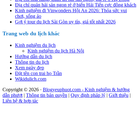
Địa chỉ quán hải sản ngon rẻ ở biển Hải Tiến cực đông khách
Kinh nghiệm đi Vinwonders Hội An 2026: Thỏa sức vui
chơi, sống ảo
Gợi ý tour du lịch Sài Gòn uy tín, giá tốt nhất 2026
Trang web du lịch khác
Kinh nghiệm du lịch
Kinh nghiệm du lịch Hà Nội
Hướng dẫn du lịch
Thông tin du lịch
Xem ngày đẹp
Đặt tên con trai họ Trần
Wikidulich.com
Copyright © 2026 ·
Blogyeuphuot.com - Kinh nghiệm & hướng
dẫn phượt
|
Thông tin bản quyền
|
Quy định pháp lý
|
Giới thiệu
|
Liên hệ & hợp tác