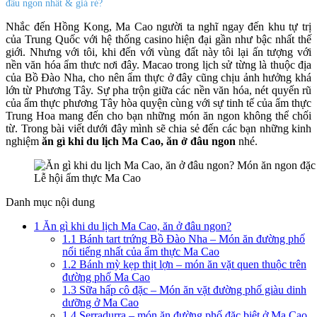
đâu ngon nhất & giá rẻ?
Nhắc đến Hồng Kong, Ma Cao người ta nghĩ ngay đến khu tự trị
của Trung Quốc với hệ thống casino hiện đại gần như bậc nhất thế
giới. Nhưng với tôi, khi đến với vùng đất này tôi lại ấn tượng với
nền văn hóa ẩm thưc nơi đây. Macao trong lịch sử từng là thuộc địa
của Bồ Đào Nha, cho nên ẩm thực ở đây cũng chịu ảnh hưởng khá
lớn từ Phương Tây. Sự pha trộn giữa các nền văn hóa, nét quyến rũ
của ẩm thực phương Tây hòa quyện cùng với sự tinh tế của ẩm thực
Trung Hoa mang đến cho bạn những món ăn ngon không thể chối
từ. Trong bài viết dưới đây mình sẽ chia sẻ đến các bạn những kinh
nghiệm
ăn gì khi du lịch Ma Cao, ăn ở đâu ngon
nhé.
Lễ hội ẩm thực Ma Cao
Danh mục nội dung
1
Ăn gì khi du lịch Ma Cao, ăn ở đâu ngon?
1.1
Bánh tart trứng Bồ Đào Nha – Món ăn đường phố
nổi tiếng nhất của ẩm thực Ma Cao
1.2
Bánh mỳ kẹp thịt lợn – món ăn vặt quen thuộc trên
đường phố Ma Cao
1.3
Sữa hấp cô đặc – Món ăn vặt đường phố giàu dinh
dưỡng ở Ma Cao
1.4
Serradurra – món ăn đường phố đặc biệt ở Ma Cao.