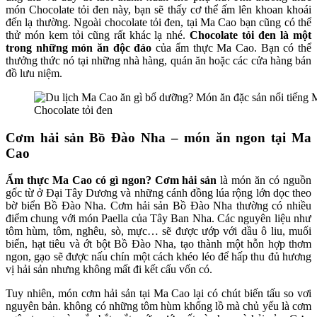
món Chocolate tỏi đen này, bạn sẽ thấy cơ thể ấm lên khoan khoái
đến lạ thường. Ngoài chocolate tỏi đen, tại Ma Cao bạn cũng có thể
thử món kem tỏi cũng rất khác lạ nhé.
Chocolate tỏi đen là một
trong những món ăn độc đáo
của ẩm thực Ma Cao. Bạn có thể
thưởng thức nó tại những nhà hàng, quán ăn hoặc các cửa hàng bán
đồ lưu niệm.
Chocolate tỏi đen
Cơm hải sản Bồ Đào Nha – món ăn ngon tại Ma
Cao
Ẩm thực Ma Cao có gì ngon? Cơm hải sản
là món ăn có nguồn
gốc từ ở Đại Tây Dương và những cánh đồng lúa rộng lớn dọc theo
bờ biển Bồ Đào Nha. Cơm hải sản Bồ Đào Nha thường có nhiều
điểm chung với món Paella của Tây Ban Nha. Các nguyên liệu như
tôm hùm, tôm, nghêu, sò, mực… sẽ được ướp với dầu ô liu, muối
biển, hạt tiêu và ớt bột Bồ Đào Nha, tạo thành một hỗn hợp thơm
ngon, gạo sẽ được nấu chín một cách khéo léo để hấp thu đủ hương
vị hải sản nhưng không mất đi kết cấu vốn có.
Tuy nhiên, món cơm hải sản tại Ma Cao lại có chút biến tấu so vơi
nguyên bản. không có những tôm hùm khổng lồ mà chủ yếu là cơm