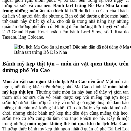
ngoài giòn rụm, thơm phức vị bơ còn bên trong lại béo ngậy vị
trứng và sữa và caramen.
Bánh tart trứng Bồ Đào Nha là một
trong những món ăn ưa thích
khi tới du lịch ma Cao của khách
du lịch và người dân địa phương. Bạn có thể thưởng thức món bánh
trứ danh này ở bất kỳ đâu, cho dù là trong nhà hàng hay những
quán ăn đường phố đều có. Những điểm thưởng thức tuyệt vời nhất
là ở Grand Hyatt Hotel hoặc tiệm bánh Lord Stow, số 1 Rua do
Tassara, làng Coloane.
Bánh tart trứng Bồ Đào Nha
Bánh mỳ kẹp thịt lợn – món ăn vặt quen thuộc trên
đường phố Ma Cao
Món ăn vặt nào ngon khi du lịch Ma Cao nên ăn?
Một món ăn
ngon, nổi tiếng khác trên đường phố Ma Cao chính là
món bánh
mỳ kẹp thịt lợn
. Thưởng thức món ăn này bạn sẽ thấy vị giòn tan
thơm mùi bơ sữa của vỏ bánh được kẹp với miếng thịt lợn hoặc
sườn lợn được tẩm ướp cầu kỳ và nướng có nghệ thuật để đảm bảo
miếng thịt chín mà không bị khô. Cho dù được xếp vào là món ăn
chơi, nhưng chiếc bánh mỳ kẹp thịt đều đặn cùng miếng thịt heo,
sườn heo cỡ lớn cũng đủ làm cho thực khách no nê. Đây là một
trong những
món ngon không thể bỏ qua khi du lịch Ma Cao
.
Thưởng thức bánh mỳ kẹp thịt ngon nhất ở quán cà phê Tai Lei Loi