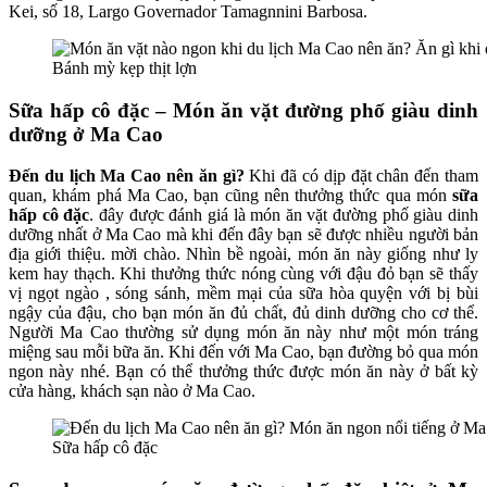
Kei, số 18, Largo Governador Tamagnnini Barbosa.
Bánh mỳ kẹp thịt lợn
Sữa hấp cô đặc – Món ăn vặt đường phố giàu dinh
dưỡng ở Ma Cao
Đến du lịch Ma Cao nên ăn gì?
Khi đã có dịp đặt chân đến tham
quan, khám phá Ma Cao, bạn cũng nên thưởng thức qua món
sữa
hấp cô đặc
. đây được đánh giá là món ăn vặt đường phố giàu dinh
dưỡng nhất ở Ma Cao mà khi đến đây bạn sẽ được nhiều người bản
địa giới thiệu. mời chào. Nhìn bề ngoài, món ăn này giống như ly
kem hay thạch. Khi thưởng thức nóng cùng với đậu đỏ bạn sẽ thấy
vị ngọt ngào , sóng sánh, mềm mại của sữa hòa quyện với bị bùi
ngậy của đậu, cho bạn món ăn đủ chất, đủ dinh dưỡng cho cơ thể.
Người Ma Cao thường sử dụng món ăn này như một món tráng
miệng sau mỗi bữa ăn. Khi đến với Ma Cao, bạn đường bỏ qua món
ngon này nhé. Bạn có thể thưởng thức được món ăn này ở bất kỳ
cửa hàng, khách sạn nào ở Ma Cao.
Sữa hấp cô đặc