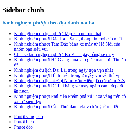
Sidebar chính
Kinh nghiệm phượt theo địa danh nổi bật
Kinh nghiệm du lịch phượt Mộc Châu mới nhất
Kinh nghiệm phượt Bắc Hà – Sapa, thông tin mới cập nhật
Kinh nghiệm phượt Tam Đảo bằng xe máy từ Hà Nội của
nhóm bạn siêu vui
Chia sẻ kinh nghiệm phượt Ba Vì 1 ngày bằng xe máy
Kinh nghiệm phượt Hà Giang mùa tam giác mạch: đi đâu, ăn
ở?
Kinh nghiệm du lịch Đại Lải trong ngày trọn vẹn nhất
Kinh nghiệm phượt Bình Liêu trong 2 ngày vui vẻ, thú vị
Kinh nghiệm du lịch ở Đại Nam Văn Hiến giá cực rẻ từ A-Z
Kinh nghiệm phượt Đà Lạt bằng xe máy ngắm cảnh đẹp, đồ
ăn ngon
Kinh nghiệm phượt Phú Yên khám phá xứ “hoa vàng trên cỏ
xanh” siêu đẹp
Kinh nghiệm phượt Cần Thơ, đánh giá và lưu ý cần thiết
Phượt vùng cao
Phượt biển
Phượt đảo