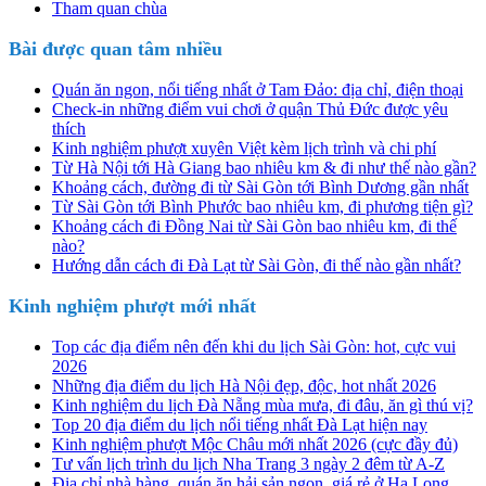
Tham quan chùa
Bài được quan tâm nhiều
Quán ăn ngon, nổi tiếng nhất ở Tam Đảo: địa chỉ, điện thoại
Check-in những điểm vui chơi ở quận Thủ Đức được yêu
thích
Kinh nghiệm phượt xuyên Việt kèm lịch trình và chi phí
Từ Hà Nội tới Hà Giang bao nhiêu km & đi như thế nào gần?
Khoảng cách, đường đi từ Sài Gòn tới Bình Dương gần nhất
Từ Sài Gòn tới Bình Phước bao nhiêu km, đi phương tiện gì?
Khoảng cách đi Đồng Nai từ Sài Gòn bao nhiêu km, đi thế
nào?
Hướng dẫn cách đi Đà Lạt từ Sài Gòn, đi thế nào gần nhất?
Kinh nghiệm phượt mới nhất
Top các địa điểm nên đến khi du lịch Sài Gòn: hot, cực vui
2026
Những địa điểm du lịch Hà Nội đẹp, độc, hot nhất 2026
Kinh nghiệm du lịch Đà Nẵng mùa mưa, đi đâu, ăn gì thú vị?
Top 20 địa điểm du lịch nổi tiếng nhất Đà Lạt hiện nay
Kinh nghiệm phượt Mộc Châu mới nhất 2026 (cực đầy đủ)
Tư vấn lịch trình du lịch Nha Trang 3 ngày 2 đêm từ A-Z
Địa chỉ nhà hàng, quán ăn hải sản ngon, giá rẻ ở Hạ Long