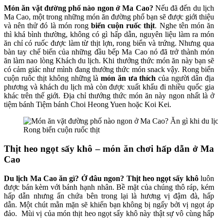
Món ăn vặt đường phố nào ngon ở Ma Cao?
Nếu đã đến du lịch
Ma Cao, một trong những món ăn đường phố bạn sẽ được giới thiệu
và nên thử đó là món rong
biển cuộn ruốc thịt
. Nghe tên món ăn
thì khá bình thường, không có gì hấp dẫn, nguyên liệu làm ra món
ăn chỉ có ruốc được làm từ thịt lợn, rong biển và trứng. Nhưng qua
bàn tay chế biến của những đầu bếp Ma Cao nó đã trở thành món
ăn làm nao lòng Khách du lịch. Khi thưởng thức món ăn này bạn sẽ
có cảm giác như mình đang thưởng thức món snack vậy. Rong biển
cuộn ruôc thịt không những là
món ăn ưa thích
của người dân địa
phương và khách du lịch mà còn được xuất khẩu đi nhiều quốc gia
khác trên thế giới. Địa chỉ thướng thức món ăn này ngon nhất là ở
tiệm bánh Tiệm bánh Choi Heong Yuen hoặc Koi Kei.
Rong biển cuộn ruốc thịt
Thịt heo ngọt sấy khô – món ăn chơi hấp dẫn ở Ma
Cao
Du lịch Ma Cao ăn gì? Ở đâu ngon?
Thịt heo ngọt sấy khô
luôn
được bán kèm với bánh hạnh nhân.
Bề mặt của chúng thô ráp, kém
hấp dẫn nhưng ẩn chứa bên trong lại là hương vị đậm đà, hấp
dẫn. Một chút mằn mặn sẽ khiến bạn không bị ngấy bởi vị ngọt áp
đảo. Mùi vị của món thịt heo ngọt sấy khô này thật sự vô cùng hấp