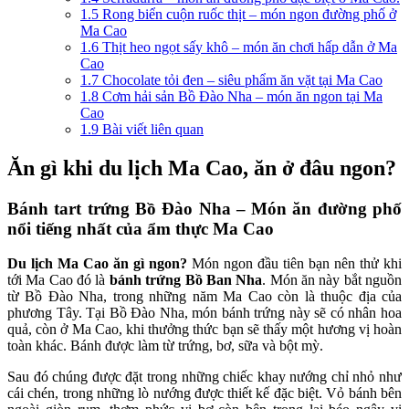
1.5
Rong biển cuộn ruốc thịt – món ngon đường phố ở
Ma Cao
1.6
Thịt heo ngọt sấy khô – món ăn chơi hấp dẫn ở Ma
Cao
1.7
Chocolate tỏi đen – siêu phẩm ăn vặt tại Ma Cao
1.8
Cơm hải sản Bồ Đào Nha – món ăn ngon tại Ma
Cao
1.9
Bài viết liên quan
Ăn gì khi du lịch Ma Cao, ăn ở đâu ngon?
Bánh tart trứng Bồ Đào Nha – Món ăn đường phố
nổi tiếng nhất của ẩm thực Ma Cao
Du lịch Ma Cao ăn gì ngon?
Món ngon đầu tiên bạn nên thử khi
tới Ma Cao đó là
bánh trứng Bồ Ban Nha
. Món ăn này bắt nguồn
từ Bồ Đào Nha, trong những năm Ma Cao còn là thuộc địa của
phương Tây. Tại Bồ Đào Nha, món bánh trứng này sẽ có nhân hoa
quả, còn ở Ma Cao, khi thưởng thức bạn sẽ thấy một hương vị hoàn
toàn khác. Bánh được làm từ trứng, bơ, sữa và bột mỳ.
Sau đó chúng được đặt trong những chiếc khay nướng chỉ nhỏ như
cái chén, trong những lò nướng được thiết kế đặc biệt. Vỏ bánh bên