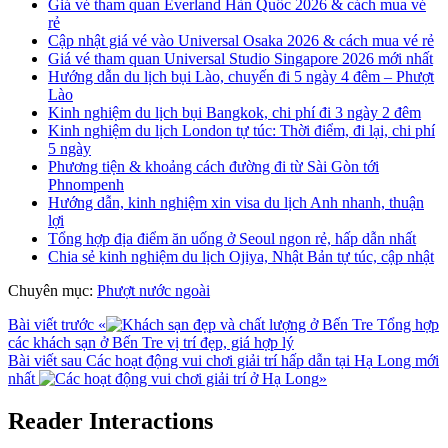
Giá vé tham quan Everland Hàn Quốc 2026 & cách mua vé
rẻ
Cập nhật giá vé vào Universal Osaka 2026 & cách mua vé rẻ
Giá vé tham quan Universal Studio Singapore 2026 mới nhất
Hướng dẫn du lịch bụi Lào, chuyến đi 5 ngày 4 đêm – Phượt
Lào
Kinh nghiệm du lịch bụi Bangkok, chi phí đi 3 ngày 2 đêm
Kinh nghiệm du lịch London tự túc: Thời điểm, đi lại, chi phí
5 ngày
Phương tiện & khoảng cách đường đi từ Sài Gòn tới
Phnompenh
Hướng dẫn, kinh nghiệm xin visa du lịch Anh nhanh, thuận
lợi
Tổng hợp địa điểm ăn uống ở Seoul ngon rẻ, hấp dẫn nhất
Chia sẻ kinh nghiệm du lịch Ojiya, Nhật Bản tự túc, cập nhật
Chuyên mục:
Phượt nước ngoài
Bài viết trước
«
Tổng hợp
các khách sạn ở Bến Tre vị trí đẹp, giá hợp lý
Bài viết sau
Các hoạt động vui chơi giải trí hấp dẫn tại Hạ Long mới
nhất
»
Reader Interactions