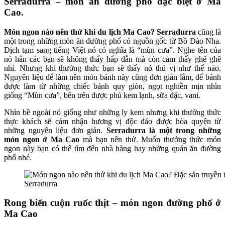
Serradurra – món ăn đường phố đặc biệt ở Ma
Cao.
Món ngon nào nên thử khi du lịch Ma Cao? Serradurra
cũng là
một trong những món ăn đường phố có nguồn gốc từ Bồ Đào Nha.
Dịch tạm sang tiếng Việt nó có nghĩa là “mùn cưa”. Nghe tên của
nó hẳn các bạn sẽ không thấy hấp dẫn mà còn cảm thấy ghê ghê
nhỉ. Nhưng khi thưởng thức bạn sẽ thấy nó thú vị như thế nào.
Nguyên liệu để làm nên món bánh này cũng đơn giản lắm, đế bánh
được làm từ những chiếc bánh quy giòn, ngọt nghiền mịn nhìn
giống “Mùn cưa”, bên trên được phủ kem lạnh, sữa đặc, vani.
Nhìn bề ngoài nó giống như những ly kem nhưng khi thưởng thức
thực khách sẽ cảm nhận hương vị độc đáo được hòa quyện từ
những nguyên liệu đơn giản.
Serradurra là một trong những
món ngon ở Ma Cao
mà bạn nên thử. Muốn thưởng thức món
ngon này bạn có thể tìm đến nhà hàng hay những quán ăn đường
phố nhé.
Serradurra
Rong biển cuộn ruốc thịt – món ngon đường phố ở
Ma Cao