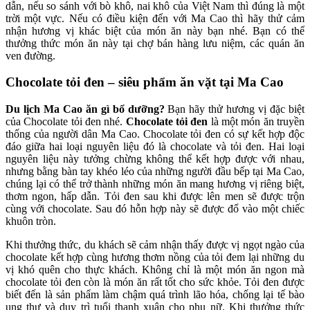
dẫn, nếu so sánh với bò khô, nai khô của Việt Nam thì đúng là một
trời một vực. Nếu có điều kiện đến với Ma Cao thì hãy thử cảm
nhận hương vị khác biệt của món ăn này bạn nhé. Bạn có thể
thưởng thức món ăn này tại chợ bán hàng lưu niệm, các quán ăn
ven đường.
Chocolate tỏi đen – siêu phẩm ăn vặt tại Ma Cao
Du lịch Ma Cao ăn gì bổ dưỡng?
Bạn hãy thử hương vị đặc biệt
của Chocolate tỏi đen nhé.
Chocolate tỏi đen
là một món ăn truyền
thống của người dân Ma Cao. Chocolate tỏi đen có sự kết hợp độc
đáo giữa hai loại nguyên liệu đó là chocolate và tỏi đen. Hai loại
nguyên liệu này tưởng chừng không thể kết hợp được với nhau,
nhưng bằng bàn tay khéo léo của những người đầu bếp tại Ma Cao,
chúng lại có thể trở thành những món ăn mang hương vị riêng biệt,
thơm ngon, hấp dẫn. Tỏi đen sau khi được lên men sẽ được trộn
cùng với chocolate. Sau đó hỗn hợp này sẽ được đổ vào một chiếc
khuôn tròn.
Khi thưởng thức, du khách sẽ cảm nhận thấy được vị ngọt ngào của
chocolate kết hợp cùng hương thơm nồng của tỏi đem lại những du
vị khó quên cho thực khách.
Không chỉ là một món ăn ngon mà
chocolate tỏi đen còn là
món ăn rất tốt cho sức khỏe
. Tỏi đen được
biết đến là sản phẩm làm chậm quá trình lão hóa, chống lại tế bào
ung thư và duy trì tuổi thanh xuân cho phụ nữ. Khi thưởng thức