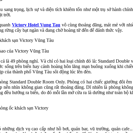
g lầu sang trọng, lịch sự và diện tích khiêm tốn như một trụ sở hành ch
 trời.
 quanh
Victory Hotel Vung Tau
vô cùng thoáng đãng, mát mẻ với nhiề
ng rừng cây bạt ngàn và đang chờ hoàng tử đến để đánh thức vậy.
4 sao của Victory Vũng Tàu
cả là 49 phòng nghỉ. Và chỉ có hai loại chính đó là: Standard Doubl
sức sống trên biển hay cảnh hoàng hôn lãng mạn buông xuống khi chiều
hịp của thành phố Vũng Tàu sôi động lúc lên đèn.
 phòng Standard Double Room Only. Phòng có hai chiếc giường đôi êm 
 nên nhìn không gian cũng rất thoáng đãng. Dĩ nhiên là phòng không th
ng đều hướng ra biển, do đó mỗi lần mở cửa ra là dường như toàn bộ 
 những dịch vụ cao cấp như hồ bơi, quán bar, vũ trường, quán cafe…