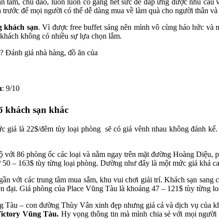
 tận tâm, chu đáo, luôn luôn cố gắng hết sức để đáp ứng được nhu cầu
 trước để mọi người có thể dễ dàng mua về làm quà cho người thân và g
g khách sạn
. Vì được free buffet sáng nên mình vô cùng háo hức và mo
khách không có nhiều sự lựa chọn lắm.
u
: 9/10
ố khách sạn khác
c giá là 22$/đêm tùy loại phòng sẽ có giá vênh nhau không đánh k
sộ với 86 phòng ốc các loại và nằm ngay trên mặt đường Hoàng Diệu, p
 50 – 163$ tùy từng loại phòng. Dường như đây là một mức giá khá c
gần với các trung tâm mua sắm, khu vui chơi giải trí. Khách sạn sang c
n đại. Giá phòng của Place Vũng Tàu là khoảng 47 – 121$ tùy từng loa
g Tàu – con đường Thùy Vân xinh đẹp nhưng giá cả và dịch vụ của khác
Victory Vũng Tàu.
Hy vọng thông tin mà mình chia sẻ với mọi người t