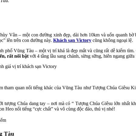
 Tàu.
hùy Vân – một con đường xinh đẹp, dài hơn 10km và uốn quanh bờ b
ọc” lên trên con đường này.
Khách sạn Victory
cũng không ngoại lệ.
 phố Vũng Tàu – một vị trí khá là đẹp mắt và cũng rất dễ kiếm tìm
̉n, rất nổi bật
với 4 tầng lầu sang chảnh, sừng sững, hiên ngang giữa n
 điểm tham quan nổi tiếng khác của Vũng Tàu như Tượng Chúa Giêsu K
đã tới tượng Chúa dang tay – nơi mà có “ Tượng Chúa Giêsu lớn nhất 
con Heo nổi tiếng “cực chất” và vô cùng độc đáo, thú vị nhé!
iểm
ng Tàu