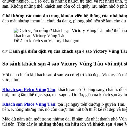
chuyên nghiệp. Đa số đều là những người trẻ tuổi và rất nhiệt tình,
sạn. Không những thế, khách sạn còn có cả quầy lưu niệm nhỏ ở phía
Chất lượng các món ăn trong khuôn viên hệ thống của nhà hàn
đẹp mắt nhưng menu lại chưa đa dạng, phong phú nên sẽ làm cho du 
Đồ ăn ở khách sạn Victory khá ngon.
👉 Đ
ánh giá điểm dịch vụ của khách sạn 4 sao Victory Vũng Tà
So sánh khách sạn 4 sao Victory Vũng Tàu với một s
Với tiêu chuẩn là khách sạn 4 sao và có vị trí khá đẹp, Victory có mứ
vực, như:
Khách sạn Petro Vũng Tàu
: khách sạn có 16 tầng sang chảnh, đồ 
trời, trung tâm thể dục, spa, massage…Do đó, giá của khách sạn ấy từ
Khách sạn Place Vũng Tàu
: tọa lạc ngay trên đường Nguyễn Trãi, 
bản. Không những thế, nó còn được thu hút bởi thiết kế rất đẹp và hiệ
Mặc dù nằm trên một trong những đại lộ sầm uất nhất thành phố Vũn
túi tiền. Trên đây là
những thông tin hữu ích về khách sạn 4 sao 