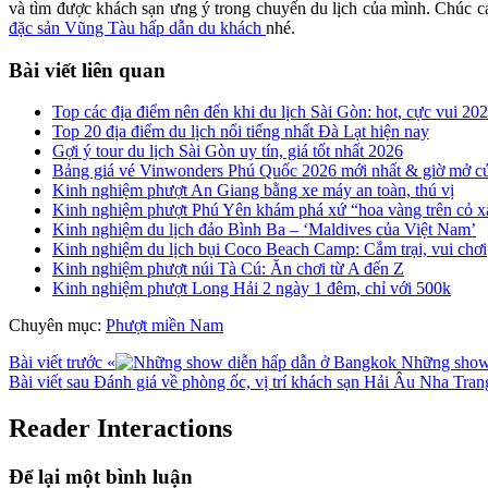
và tìm được khách sạn ưng ý trong chuyến du lịch của mình. Chúc cá
đặc sản Vũng Tàu hấp dẫn du khách
nhé.
Bài viết liên quan
Top các địa điểm nên đến khi du lịch Sài Gòn: hot, cực vui 20
Top 20 địa điểm du lịch nổi tiếng nhất Đà Lạt hiện nay
Gợi ý tour du lịch Sài Gòn uy tín, giá tốt nhất 2026
Bảng giá vé Vinwonders Phú Quốc 2026 mới nhất & giờ mở c
Kinh nghiệm phượt An Giang bằng xe máy an toàn, thú vị
Kinh nghiệm phượt Phú Yên khám phá xứ “hoa vàng trên cỏ x
Kinh nghiệm du lịch đảo Bình Ba – ‘Maldives của Việt Nam’
Kinh nghiệm du lịch bụi Coco Beach Camp: Cắm trại, vui chơi
Kinh nghiệm phượt núi Tà Cú: Ăn chơi từ A đến Z
Kinh nghiệm phượt Long Hải 2 ngày 1 đêm, chỉ với 500k
Chuyên mục:
Phượt miền Nam
Bài viết trước
«
Những show 
Bài viết sau
Đánh giá về phòng ốc, vị trí khách sạn Hải Âu Nha Tra
Reader Interactions
Để lại một bình luận