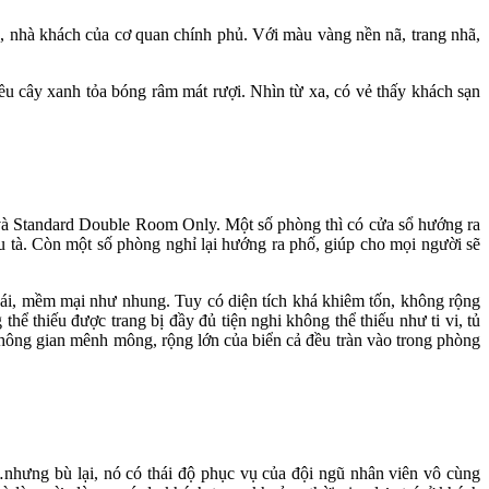
ính, nhà khách của cơ quan chính phủ. Với màu vàng nền nã, trang nhã,
u cây xanh tỏa bóng râm mát rượi. Nhìn từ xa, có vẻ thấy khách sạn
e và Standard Double Room Only. Một số phòng thì có cửa sổ hướng ra
 tà. Còn một số phòng nghỉ lại hướng ra phố, giúp cho mọi người sẽ
ái, mềm mại như nhung. Tuy có diện tích khá khiêm tốn, không rộng
ể thiếu được trang bị đầy đủ tiện nghi không thể thiếu như ti vi, tủ
không gian mênh mông, rộng lớn của biển cả đều tràn vào trong phòng
nhưng bù lại, nó có thái độ phục vụ của đội ngũ nhân viên vô cùng