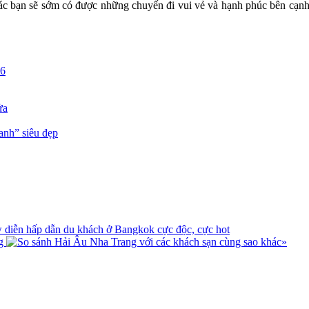
c bạn sẽ sớm có được những chuyến đi vui vẻ và hạnh phúc bên cạnh n
26
ửa
anh” siêu đẹp
diễn hấp dẫn du khách ở Bangkok cực độc, cực hot
ng
»