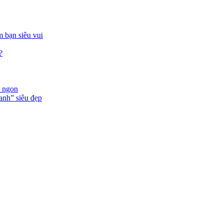
 bạn siêu vui
?
n ngon
anh” siêu đẹp