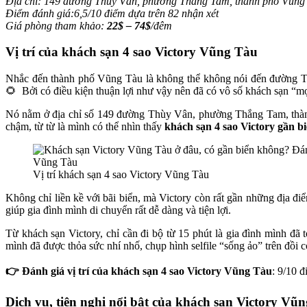
Địa chỉ: 149 đường Thùy Vân, phường Thắng Tam, thành phố Vũng
Điểm đánh giá:6,5/10 điểm dựa trên 82 nhận xét
Giá phòng tham khảo:
22$ – 74$
/đêm
Vị trí của khách sạn 4 sao Victory Vũng Tàu
Nhắc đến thành phố Vũng Tàu là không thể không nói đến đường T
🌻 Bởi có điều kiện thuận lợi như vậy nên đã có vô số khách sạn “m
Nó nằm ở địa chỉ số 149 đường Thùy Vân, phường Thắng Tam, thành
chậm, từ từ là mình có thể nhìn thấy
khách sạn 4 sao Victory gần biê
Vị trí khách sạn 4 sao Victory Vũng Tàu
Không chỉ liền kề với bãi biển, mà Victory còn rất gần những địa
giúp gia đình mình di chuyển rất dễ dàng và tiện lợi.
Từ khách sạn Victory, chỉ cần đi bộ từ 15 phút là gia đình mình 
mình đã được thỏa sức nhí nhố, chụp hình selfile “sống ảo” trên đồi 
👉 Đánh giá vị trí của khách sạn 4 sao Victory Vũng Tàu
: 9/10 đ
Dịch vụ, tiện nghi nổi bật của khách sạn Victory Vũ