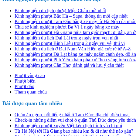
Kinh nghiệm du lịch phượt Mộc Châu mới nhất
Kinh nghiệm phượt Bắc Hà – Sapa, thông tin mới cập nhật
Kinh nghiệm phượt Tam Đảo bằng xe máy từ Hà Nội của nhóm
Chia sẻ kinh nghiệm phượt Ba Vì 1 ngày bằng xe máy
Kinh nghiệm phượt Hà Giang mùa tam giác mạch: đi đâu, ăn ở
Kinh nghiệm du lịch Đại Lải trong ngày trọn vẹn nhất
Kinh nghiệm phượt Bình Liêu trong 2 ngày vui vẻ, thú vị
Kinh nghiệm du lịch ở Đại Nam Văn Hiến giá cực rẻ từ A-Z
Kinh nghiệm phượt Đà Lạt bằng xe máy ngắm cảnh đẹp, đồ ă
Kinh nghiệm phượt Phú Yên khám phá xứ “hoa vàng trên cỏ x
Kinh nghiệm phượt Cần Thơ, đánh giá và lưu ý cần thiết
Phượt vùng cao
Phượt biển
Phượt đảo
Tham quan chùa
Bài được quan tâm nhiều
Quán ăn ngon, nổi tiếng nhất ở Tam Đảo: địa chỉ, điện thoại
Check-in những điểm vui chơi ở quận Thủ Đức được yêu thích
Kinh nghiệm phượt xuyên Việt kèm lịch trình và chi phí
Từ Hà Nội tới Hà Giang bao nhiêu km & đi như thế nào gần?