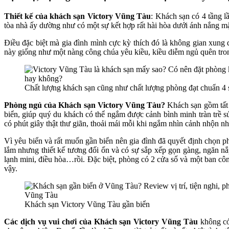
Thiết kế của khách sạn Victory Vũng Tàu
: Khách sạn có 4 tần
tòa nhà ấy dường như có một sự kết hợp rất hài hòa dưới ánh nắng mặt
Điều đặc biệt mà gia đình mình cực kỳ thích đó là không gian xung
này giống như một nàng công chúa yêu kiều, kiều diễm ngủ quên tro
Chất lượng khách sạn cũng như chất lượng phòng đạt chuẩn 
Phòng ngủ của Khách sạn Victory Vũng Tàu?
Khách sạn gồm tất 
biển, giúp quý du khách có thể ngắm được cảnh bình minh tràn trề 
có phút giây thật thư giãn, thoải mái mỗi khi ngắm nhìn cảnh nhộn n
Vì yêu biển và rất muốn gần biển nên gia đình đã quyết định chọn
lắm nhưng thiết kế tương đối ổn và có sự sắp xếp gọn gàng, ngăn nắp
lạnh mini, điều hòa…rồi. Đặc biệt, phòng có 2 cửa sổ và một ban cô
vậy.
Khách sạn Victory Vũng Tàu gần biển
Các dịch vụ vui chơi của Khách sạn Victory Vũng Tàu
không có