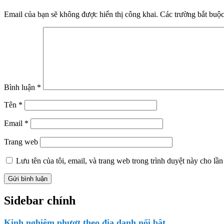
Email của bạn sẽ không được hiển thị công khai.
Các trường bắt buộ
Bình luận
*
Tên
*
Email
*
Trang web
Lưu tên của tôi, email, và trang web trong trình duyệt này cho lần 
Sidebar chính
Kinh nghiệm phượt theo địa danh nổi bật