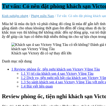
Tư vấn: Có nên đặt phòng khách sạn Vict
Kinh nghiệm phượt
/
Phượt miền Nam
/ Tư vấn: Có nên đặt phòng khách sạ
Mùa hè là mùa du lịch và phải chăng đó cũng là mùa để gắn kết tìn
gắng dành cho nhau khoảng thời gian êm đềm để cùng nhau đi du lị
khắc trọn vẹn thì không thể không nhắc đến sự đóng góp, vai trò thật
ấy để giúp các bạn có thêm thật nhiều thông tin cho sự lựa chọn trong
Khách sạn Victory đã có sự thay đổi lớn
Danh mục nội dung
1
Review phòng ốc, tiện nghi khách sạn Victory Vũng Tàu
1.1
Vị trí của khách sạn 4 sao Victory Vũng Tàu
1.2
Dịch vụ, tiện nghi nổi bật của khách sạn Victory Vũ
1.3
So sánh khách sạn 4 sao Victory Vũng Tàu với một 
1.4
Bài viết liên quan
Review phòng ốc, tiện nghi khách sạn Victo