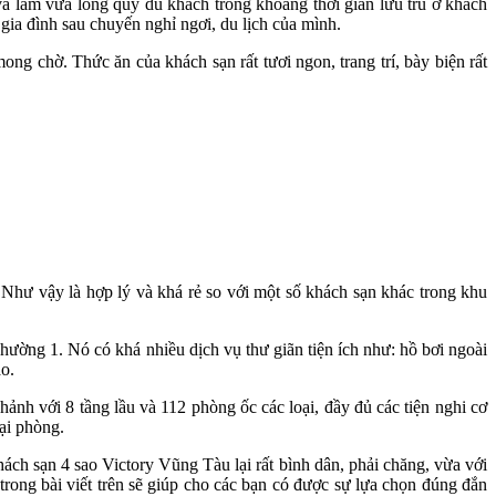
 và làm vừa lòng quý du khách trong khoảng thời gian lưu trú ở khách
ia đình sau chuyến nghỉ ngơi, du lịch của mình.
ng chờ. Thức ăn của khách sạn rất tươi ngon, trang trí, bày biện rất
ể. Như vậy là hợp lý và khá rẻ so với một số khách sạn khác trong khu
hường 1. Nó có khá nhiều dịch vụ thư giãn tiện ích như: hồ bơi ngoài
ao.
hảnh với 8 tầng lầu và 112 phòng ốc các loại, đầy đủ các tiện nghi cơ
̣i phòng.
h sạn 4 sao Victory Vũng Tàu lại rất bình dân, phải chăng, vừa với
rong bài viết trên sẽ giúp cho các bạn có được sự lựa chọn đúng đắn