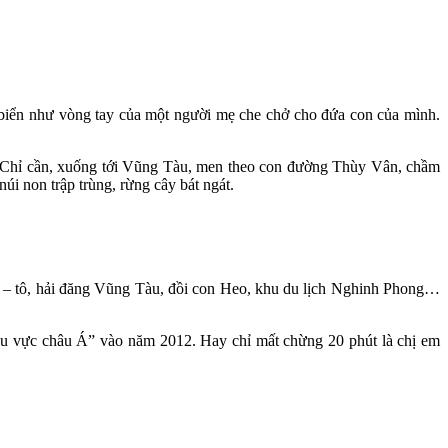
iển như vòng tay của một người mẹ che chở cho đứa con của mình.
. Chỉ cần, xuống tới Vũng Tàu, men theo con đường Thùy Vân, chầm
úi non trập trùng, rừng cây bát ngát.
i – tô, hải đăng Vũng Tàu, đồi con Heo, khu du lịch Nghinh Phong…
khu vực châu Á” vào năm 2012. Hay chỉ mất chừng 20 phút là chị em